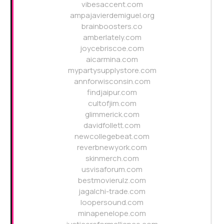
vibesaccent.com
ampajavierdemiguel.org
brainboosters.co
amberlately.com
joycebriscoe.com
aicarmina.com
mypartysupplystore.com
annforwisconsin.com
findjaipur.com
cultofjim.com
glimmerick.com
davidfollett.com
newcollegebeat.com
reverbnewyork.com
skinmerch.com
usvisaforum.com
bestmovierulz.com
jagalchi-trade.com
loopersound.com
minapenelope.com