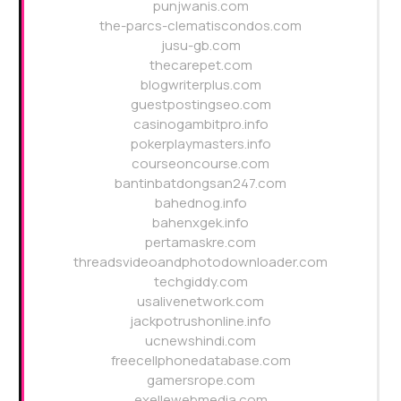
punjwanis.com
the-parcs-clematiscondos.com
jusu-gb.com
thecarepet.com
blogwriterplus.com
guestpostingseo.com
casinogambitpro.info
pokerplaymasters.info
courseoncourse.com
bantinbatdongsan247.com
bahednog.info
bahenxgek.info
pertamaskre.com
threadsvideoandphotodownloader.com
techgiddy.com
usalivenetwork.com
jackpotrushonline.info
ucnewshindi.com
freecellphonedatabase.com
gamersrope.com
exellewebmedia.com