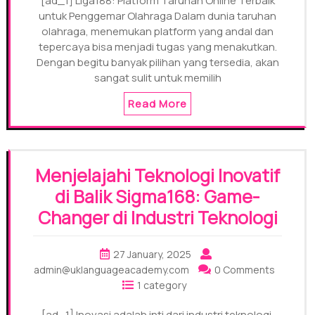
[ad_1] Liga188: Platform Taruhan Online Terbaik
untuk Penggemar Olahraga Dalam dunia taruhan
olahraga, menemukan platform yang andal dan
tepercaya bisa menjadi tugas yang menakutkan.
Dengan begitu banyak pilihan yang tersedia, akan
sangat sulit untuk memilih
Read More
Menjelajahi Teknologi Inovatif
di Balik Sigma168: Game-
Changer di Industri Teknologi
27 January, 2025
admin@uklanguageacademy.com
0 Comments
1 category
[ad_1] Inovasi adalah inti dari industri teknologi,