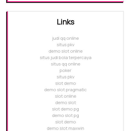
Links
judi qq online
situs pkv
demo slot online
situs judi bola terpercaya
situs qq online
poker
situs pkv
slot demo
demo slot pragmatic
slot online
demo slot
slot demo pg
demo slot pg
slot demo
demo slot maxwin