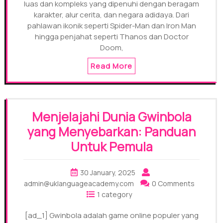
luas dan kompleks yang dipenuhi dengan beragam
karakter, alur cerita, dan negara adidaya. Dari
pahlawan ikonik seperti Spider-Man dan Iron Man
hingga penjahat seperti Thanos dan Doctor
Doom,
Read More
Menjelajahi Dunia Gwinbola
yang Menyebarkan: Panduan
Untuk Pemula
30 January, 2025
admin@uklanguageacademy.com
0 Comments
1 category
[ad_1] Gwinbola adalah game online populer yang