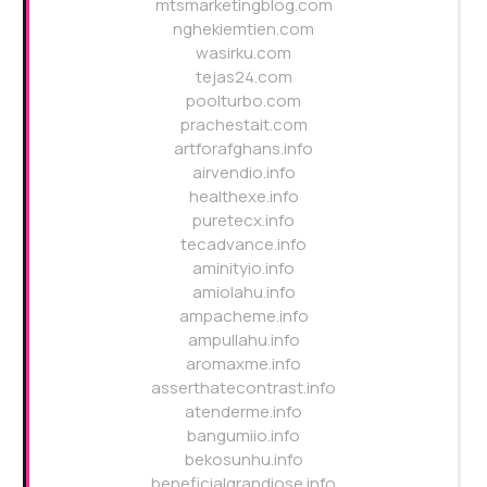
mtsmarketingblog.com
nghekiemtien.com
wasirku.com
tejas24.com
poolturbo.com
prachestait.com
artforafghans.info
airvendio.info
healthexe.info
puretecx.info
tecadvance.info
aminityio.info
amiolahu.info
ampacheme.info
ampullahu.info
aromaxme.info
asserthatecontrast.info
atenderme.info
bangumiio.info
bekosunhu.info
beneficialgrandiose.info