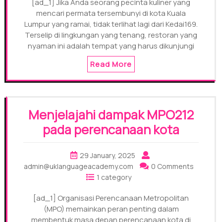
[ad_1] Jika Anda seorang pecinta kuliner yang
mencari permata tersembunyi di kota Kuala
Lumpur yang ramai, tidak terlihat lagi dari Kedai169.
Terselip di lingkungan yang tenang, restoran yang
nyaman ini adalah tempat yang harus dikunjungi
Read More
Menjelajahi dampak MPO212
pada perencanaan kota
29 January, 2025
admin@uklanguageacademy.com
0 Comments
1 category
[ad_1] Organisasi Perencanaan Metropolitan
(MPO) memainkan peran penting dalam
membentuk masa depan perencanaan kota di