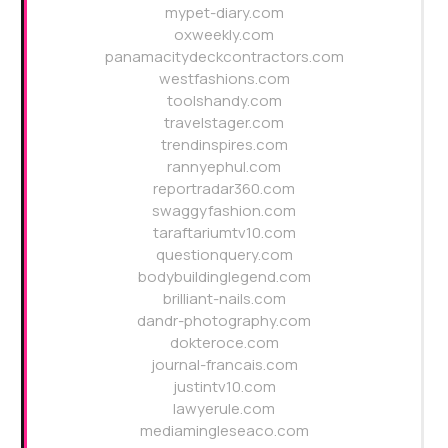
mypet-diary.com
oxweekly.com
panamacitydeckcontractors.com
westfashions.com
toolshandy.com
travelstager.com
trendinspires.com
rannyephul.com
reportradar360.com
swaggyfashion.com
taraftariumtv10.com
questionquery.com
bodybuildinglegend.com
brilliant-nails.com
dandr-photography.com
dokteroce.com
journal-francais.com
justintv10.com
lawyerule.com
mediamingleseaco.com