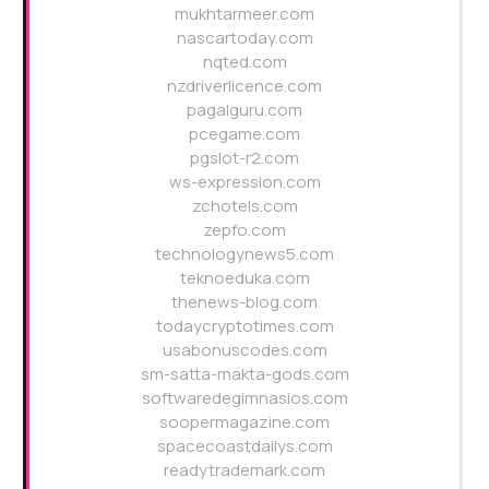
mukhtarmeer.com
nascartoday.com
nqted.com
nzdriverlicence.com
pagalguru.com
pcegame.com
pgslot-r2.com
ws-expression.com
zchotels.com
zepfo.com
technologynews5.com
teknoeduka.com
thenews-blog.com
todaycryptotimes.com
usabonuscodes.com
sm-satta-makta-gods.com
softwaredegimnasios.com
soopermagazine.com
spacecoastdailys.com
readytrademark.com