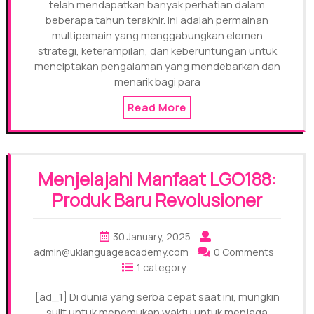
telah mendapatkan banyak perhatian dalam
beberapa tahun terakhir. Ini adalah permainan
multipemain yang menggabungkan elemen
strategi, keterampilan, dan keberuntungan untuk
menciptakan pengalaman yang mendebarkan dan
menarik bagi para
Read More
Menjelajahi Manfaat LGO188:
Produk Baru Revolusioner
30 January, 2025
admin@uklanguageacademy.com
0 Comments
1 category
[ad_1] Di dunia yang serba cepat saat ini, mungkin
sulit untuk menemukan waktu untuk menjaga