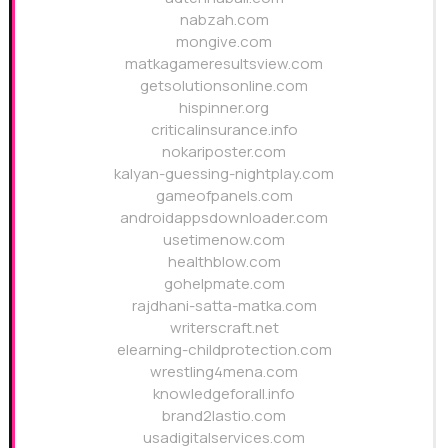
nabzah.com
mongive.com
matkagameresultsview.com
getsolutionsonline.com
hispinner.org
criticalinsurance.info
nokariposter.com
kalyan-guessing-nightplay.com
gameofpanels.com
androidappsdownloader.com
usetimenow.com
healthblow.com
gohelpmate.com
rajdhani-satta-matka.com
writerscraft.net
elearning-childprotection.com
wrestling4mena.com
knowledgeforall.info
brand2lastio.com
usadigitalservices.com