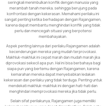
seringkali menimbulkan konflik dengan manusia yang
merambah tanah mereka, sehingga berujung pada
konfrontasi dengan kekerasan. Memahami perilaku ini
sangat penting ketika berhadapan dengan Rajangamen,
karena dapat membantu menghindari konflik yang tidak
perlu dan mencegah situasi yang berpotensi
membahayakan.
Aspek penting lainnya dari perilaku Rajangamen adalah
kecenderungan mereka yang mudah terprovokasi.
Makhluk-makhluk ini cepat marah dan mudah marah jika
diprovokasi sekecil apa pun. Hal ini bisa berbahaya bagi
siapa pun yang bertemu dengan Rajangamen, karena
kemarahan mereka dapat menyebabkan ledakan
kekerasan dan perilaku yang tidak terduga. Penting untuk
mendekati makhluk-makhluk ini dengan hati-hati dan
menghindari memprovokasi mereka jika tidak perlu.
Selain sifat perilakunya, Rajangamen juga memiliki