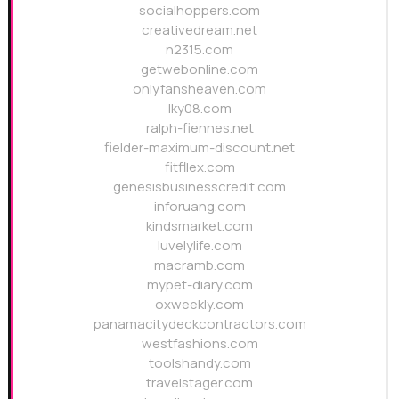
socialhoppers.com
creativedream.net
n2315.com
getwebonline.com
onlyfansheaven.com
lky08.com
ralph-fiennes.net
fielder-maximum-discount.net
fitfllex.com
genesisbusinesscredit.com
inforuang.com
kindsmarket.com
luvelylife.com
macramb.com
mypet-diary.com
oxweekly.com
panamacitydeckcontractors.com
westfashions.com
toolshandy.com
travelstager.com