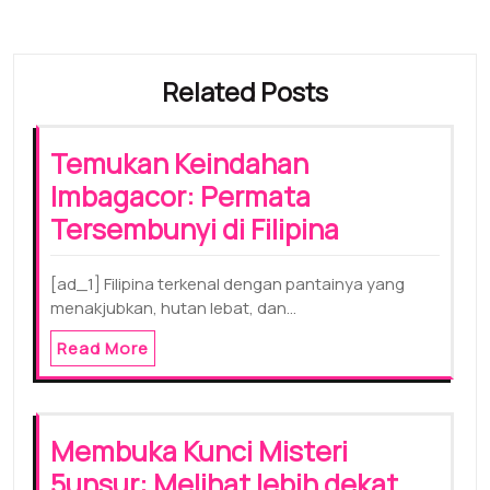
Related Posts
Temukan Keindahan
Imbagacor: Permata
Tersembunyi di Filipina
[ad_1] Filipina terkenal dengan pantainya yang
menakjubkan, hutan lebat, dan…
Read More
Membuka Kunci Misteri
5unsur: Melihat lebih dekat