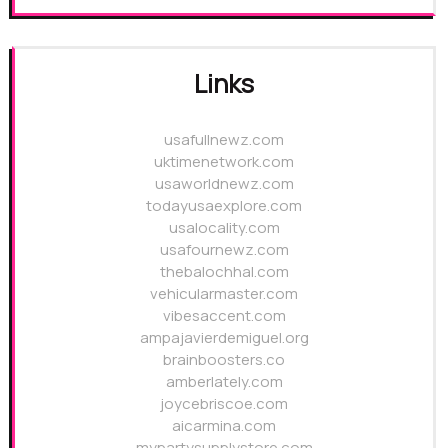
Links
usafullnewz.com
uktimenetwork.com
usaworldnewz.com
todayusaexplore.com
usalocality.com
usafournewz.com
thebalochhal.com
vehicularmaster.com
vibesaccent.com
ampajavierdemiguel.org
brainboosters.co
amberlately.com
joycebriscoe.com
aicarmina.com
mypartysupplystore.com