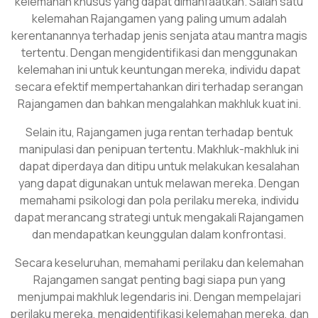
kelemahan khusus yang dapat dimanfaatkan. Salah satu
kelemahan Rajangamen yang paling umum adalah
kerentanannya terhadap jenis senjata atau mantra magis
tertentu. Dengan mengidentifikasi dan menggunakan
kelemahan ini untuk keuntungan mereka, individu dapat
secara efektif mempertahankan diri terhadap serangan
Rajangamen dan bahkan mengalahkan makhluk kuat ini.
Selain itu, Rajangamen juga rentan terhadap bentuk
manipulasi dan penipuan tertentu. Makhluk-makhluk ini
dapat diperdaya dan ditipu untuk melakukan kesalahan
yang dapat digunakan untuk melawan mereka. Dengan
memahami psikologi dan pola perilaku mereka, individu
dapat merancang strategi untuk mengakali Rajangamen
dan mendapatkan keunggulan dalam konfrontasi.
Secara keseluruhan, memahami perilaku dan kelemahan
Rajangamen sangat penting bagi siapa pun yang
menjumpai makhluk legendaris ini. Dengan mempelajari
perilaku mereka, mengidentifikasi kelemahan mereka, dan