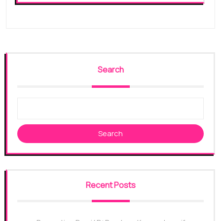
Search
Search
Recent Posts