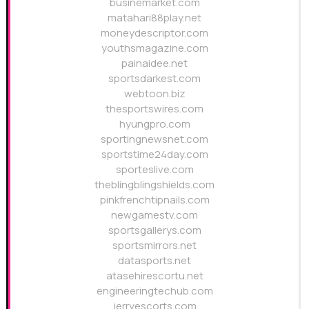
businemarket.com
matahari88play.net
moneydescriptor.com
youthsmagazine.com
painaidee.net
sportsdarkest.com
webtoon.biz
thesportswires.com
hyungpro.com
sportingnewsnet.com
sportstime24day.com
sporteslive.com
theblingblingshields.com
pinkfrenchtipnails.com
newgamestv.com
sportsgallerys.com
sportsmirrors.net
datasports.net
atasehirescortu.net
engineeringtechub.com
jerryescorts.com