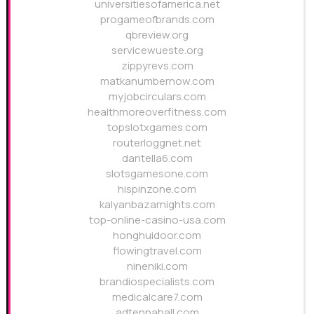
universitiesofamerica.net
progameofbrands.com
qbreview.org
servicewueste.org
zippyrevs.com
matkanumbernow.com
myjobcirculars.com
healthmoreoverfitness.com
topslotxgames.com
routerloggnet.net
dantella6.com
slotsgamesone.com
hispinzone.com
kalyanbazarnights.com
top-online-casino-usa.com
honghuidoor.com
flowingtravel.com
nineniki.com
brandiospecialists.com
medicalcare7.com
adtennaball.com