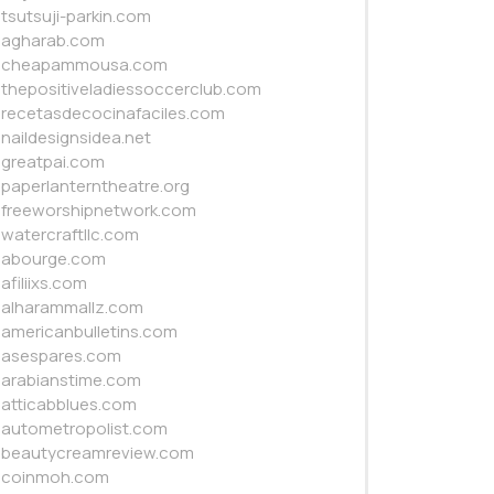
tsutsuji-parkin.com
agharab.com
cheapammousa.com
thepositiveladiessoccerclub.com
recetasdecocinafaciles.com
naildesignsidea.net
greatpai.com
paperlanterntheatre.org
freeworshipnetwork.com
watercraftllc.com
abourge.com
afiliixs.com
alharammallz.com
americanbulletins.com
asespares.com
arabianstime.com
atticabblues.com
autometropolist.com
beautycreamreview.com
coinmoh.com