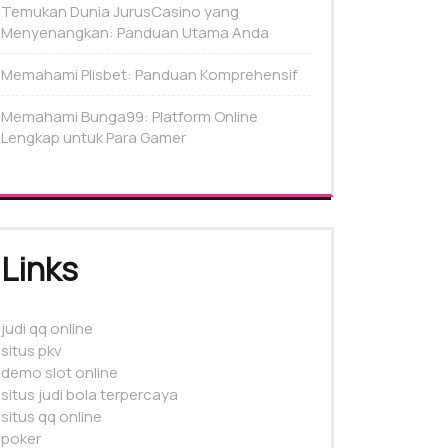
Temukan Dunia JurusCasino yang
Menyenangkan: Panduan Utama Anda
Memahami Plisbet: Panduan Komprehensif
Memahami Bunga99: Platform Online
Lengkap untuk Para Gamer
Links
judi qq online
situs pkv
demo slot online
situs judi bola terpercaya
situs qq online
poker