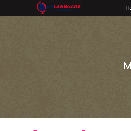
Skip
H
to
content
M