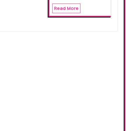
Read More