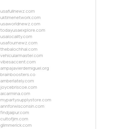
usafullnewz.com
uktimenetwork.com
usaworldnewz.com
todayusaexplore.com
usalocality.com
usafournewz.com
thebalochhal.com
vehicularmaster.com
vibesaccent.com
ampajavierdemiguel.org
brainboosters.co
amberlately.com
joycebriscoe.com
aicarmina.com
mypartysupplystore.com
annforwisconsin.com
findjaipur.com
cultofjim.com
glimmerick.com