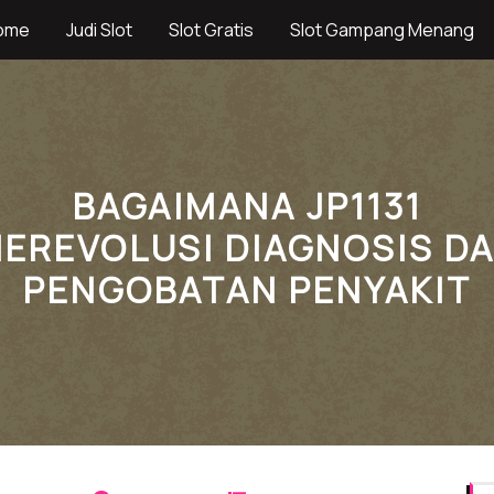
ome
Judi Slot
Slot Gratis
Slot Gampang Menang
BAGAIMANA JP1131
EREVOLUSI DIAGNOSIS D
PENGOBATAN PENYAKIT