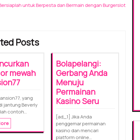
Bersiaplah untuk Berpesta dan Bermain dengan Burgerslot
ted Posts
ncurkan
Bolapelangi:
rior mewah
Gerbang Anda
ion77
Menuju
Permainan
ansion77, yang
Kasino Seru
di jantung Beverly
dalah contoh…
[ad_1] Jika Anda
More
penggemar permainan
kasino dan mencari
platform online…