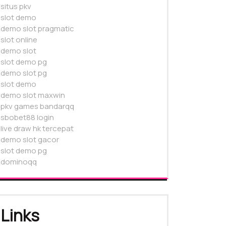
situs pkv
slot demo
demo slot pragmatic
slot online
demo slot
slot demo pg
demo slot pg
slot demo
demo slot maxwin
pkv games bandarqq
sbobet88 login
live draw hk tercepat
demo slot gacor
slot demo pg
dominoqq
Links