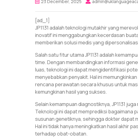
23 December, 2025
admin@uklanguageac
[ad_1]
JP1131 adalah teknologi mutakhir yang merevo
inovatif ini menggabungkan kecerdasan buata
memberikan solusi medis yang dipersonalisasi
Salah satu fitur utama JP1131 adalah kemampu
time. Dengan membandingkan informasi gene
luas, teknologi ini dapat mengidentifikasi pot
menyebabkan penyakit. Hal ini memungkinkan
rencana perawatan secara khusus untuk mas
kemungkinan hasil yang sukses.
Selain kemampuan diagnostiknya, JP1131 juga 
Teknologi ini dapat memprediksi bagaimana 
susunan genetiknya, sehingga dokter dapat m
Hal ini tidak hanya meningkatkan hasil akhir p
terhadap obat-obatan.