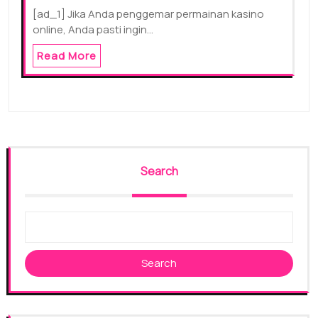
[ad_1] Jika Anda penggemar permainan kasino
online, Anda pasti ingin…
Read More
Search
Search