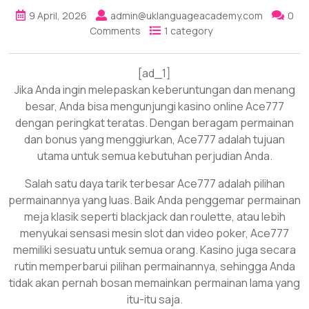
9 April, 2026
admin@uklanguageacademy.com
0
Comments
1 category
[ad_1]
Jika Anda ingin melepaskan keberuntungan dan menang
besar, Anda bisa mengunjungi kasino online Ace777
dengan peringkat teratas. Dengan beragam permainan
dan bonus yang menggiurkan, Ace777 adalah tujuan
utama untuk semua kebutuhan perjudian Anda.
Salah satu daya tarik terbesar Ace777 adalah pilihan
permainannya yang luas. Baik Anda penggemar permainan
meja klasik seperti blackjack dan roulette, atau lebih
menyukai sensasi mesin slot dan video poker, Ace777
memiliki sesuatu untuk semua orang. Kasino juga secara
rutin memperbarui pilihan permainannya, sehingga Anda
tidak akan pernah bosan memainkan permainan lama yang
itu-itu saja.