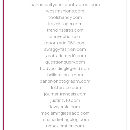
panamacitydeckcontractors.com
westfashions.com
toolshandy.com
travelstager.com
trendinspires.com
rannyephul.com
reportradar360.com
swaggyfashion.com
taraftariumtv10.com
questionquery.com
bodybuildinglegend.com
brilliant-nails.com
dandr-photography.com
dokteroce.com
journal-francais.com
justintv10.com
lawyerule.com
mediamingleseaco.com
mtsmarketingblog.com
nghekiemtien.com