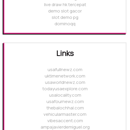
live draw hk tercepat
demo slot gacor
slot demo pg
dominoqq
Links
usafullnewz.com
uktimenetwork.com
usaworldnewz.com
todayusaexplore.com
usalocality.com
usafournewz.com
thebalochhal.com
vehicularmaster.com
vibesaccent.com
ampajavierdemiguel.org