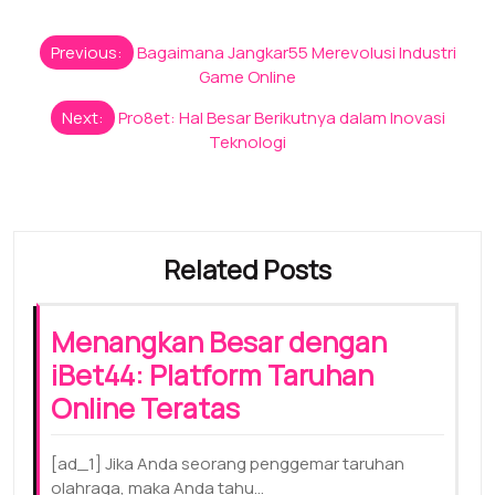
Post
Previous:
Bagaimana Jangkar55 Merevolusi Industri
navigation
Game Online
Next:
Pro8et: Hal Besar Berikutnya dalam Inovasi
Teknologi
Related Posts
Menangkan Besar dengan
iBet44: Platform Taruhan
Online Teratas
[ad_1] Jika Anda seorang penggemar taruhan
olahraga, maka Anda tahu…