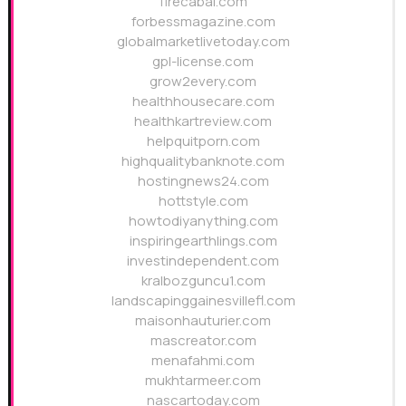
firecabal.com
forbessmagazine.com
globalmarketlivetoday.com
gpl-license.com
grow2every.com
healthhousecare.com
healthkartreview.com
helpquitporn.com
highqualitybanknote.com
hostingnews24.com
hottstyle.com
howtodiyanything.com
inspiringearthlings.com
investindependent.com
kralbozguncu1.com
landscapinggainesvillefl.com
maisonhauturier.com
mascreator.com
menafahmi.com
mukhtarmeer.com
nascartoday.com