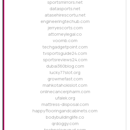
sportsmirrors.net
datasports.net
atasehirescortu.net
engineeringtechub.com
jerryescorts.com
attorneylegal.co
voomb.com
techgadgetpoint.com
tvsportsguide24.com
sportsreviews24.com
dubai360blog.com
lucky77slot.org
growmefast.com
mahkotahokislot.com
onlinecancerpharm.com
ufalek.org
mattress-disposal.com
happyflooringandcabinets.com
bodybuildinglife.co
qrdoggy.com
technologygud.com