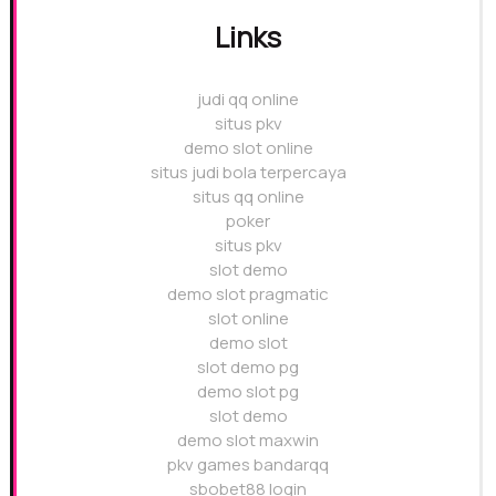
Links
judi qq online
situs pkv
demo slot online
situs judi bola terpercaya
situs qq online
poker
situs pkv
slot demo
demo slot pragmatic
slot online
demo slot
slot demo pg
demo slot pg
slot demo
demo slot maxwin
pkv games bandarqq
sbobet88 login