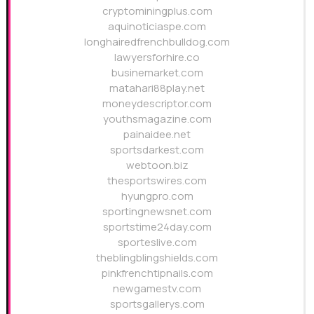
cryptominingplus.com
aquinoticiaspe.com
longhairedfrenchbulldog.com
lawyersforhire.co
businemarket.com
matahari88play.net
moneydescriptor.com
youthsmagazine.com
painaidee.net
sportsdarkest.com
webtoon.biz
thesportswires.com
hyungpro.com
sportingnewsnet.com
sportstime24day.com
sporteslive.com
theblingblingshields.com
pinkfrenchtipnails.com
newgamestv.com
sportsgallerys.com