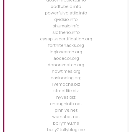
podtubeio.info
powerfulvolatile.info
qvidsio.info
shumaio.info
slotherio.info
cysapluscertification.org
fortnitehacks.org
loginsearch.org
aodecor.org
donorsmatch.org
nowtimes.org
casinoeing.org
livemocha.biz
streetlife.biz
hyves.biz
enoughinfo.net
pinhive.net
warnabet.net
bollym4u.me
bolly2tollyblog.me