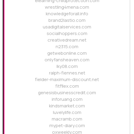
elearning-childprotection.com
wrestling4mena.com
knowledgeforall.info
brand2lastio.com
usadigitalservices.com
socialhoppers.com
creativedream.net
n2315.com
getwebonline.com
onlyfansheaven.com
lky08.com
ralph-fiennes.net
fielder-maximum-discount.net
fitfllex.com
genesisbusinesscredit.com
inforuang.com
kindsmarket.com
luvelylife.com
macramb.com
mypet-diary.com
oxweekly.com