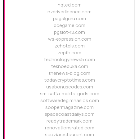
nqted.com
nzdriverlicence.com
pagalguru.com
pcegame.com
pgslot-r2.com
ws-expression.com
zchotels.com
zepfo.com
technologynews5.com
teknoeduka.com
thenews-blog.com
todaycryptotimes.com
usabonuscodes.com
sm-satta-makta-gods.com
softwaredegimnasios.com
soopermagazine.com
spacecoastdailys.com
readytrademark.com
renovationsrated.com
scoziarestaurant.com