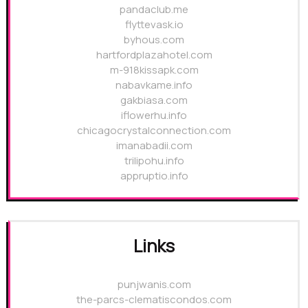
pandaclub.me
flyttevask.io
byhous.com
hartfordplazahotel.com
m-918kissapk.com
nabavkame.info
gakbiasa.com
iflowerhu.info
chicagocrystalconnection.com
imanabadii.com
trilipohu.info
appruptio.info
Links
punjwanis.com
the-parcs-clematiscondos.com