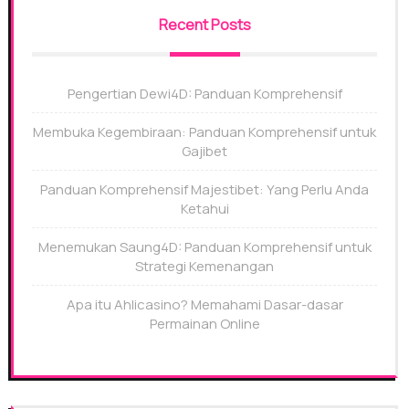
Recent Posts
Pengertian Dewi4D: Panduan Komprehensif
Membuka Kegembiraan: Panduan Komprehensif untuk
Gajibet
Panduan Komprehensif Majestibet: Yang Perlu Anda
Ketahui
Menemukan Saung4D: Panduan Komprehensif untuk
Strategi Kemenangan
Apa itu Ahlicasino? Memahami Dasar-dasar
Permainan Online