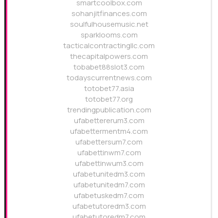
smartcoolbox.com
sohanjitfinances.com
soulfulhousemusic.net
sparklooms.com
tacticalcontractingllc.com
thecapitalpowers.com
tobabet88slot3.com
todayscurrentnews.com
totobet77.asia
totobet77.org
trendingpublication.com
ufabettererum3.com
ufabettermentm4.com
ufabettersum7.com
ufabettinwm7.com
ufabettinwum3.com
ufabetunitedm3.com
ufabetunitedm7.com
ufabetuskedm7.com
ufabetutoredm3.com
ufabetutoredm7.com