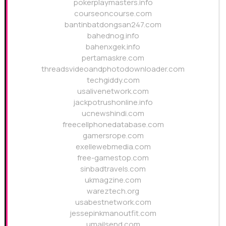
pokerplaymasters.info
courseoncourse.com
bantinbatdongsan247.com
bahednog.info
bahenxgek.info
pertamaskre.com
threadsvideoandphotodownloader.com
techgiddy.com
usalivenetwork.com
jackpotrushonline.info
ucnewshindi.com
freecellphonedatabase.com
gamersrope.com
exellewebmedia.com
free-gamestop.com
sinbadtravels.com
ukmagzine.com
wareztech.org
usabestnetwork.com
jessepinkmanoutfit.com
umailsend.com