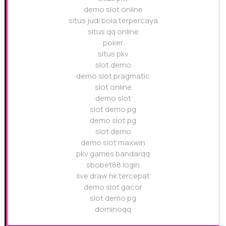
demo slot online
situs judi bola terpercaya
situs qq online
poker
situs pkv
slot demo
demo slot pragmatic
slot online
demo slot
slot demo pg
demo slot pg
slot demo
demo slot maxwin
pkv games bandarqq
sbobet88 login
live draw hk tercepat
demo slot gacor
slot demo pg
dominoqq