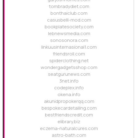
tombradydiet.com
bonthaiclub.com
casusbelli-mod.com
bookplatesociety.com
lebnewsmedia.com
sonosonora.com
linkuusinternasional1.com
friendsroll.com
spiderclothing.net
wondergadgetsshop.com
seatgurunews.com
3net.info
codeplex.info
okena.info
akunidpropokerqq.com
bespokecardetailing.com
bestfriendscredit.com
elibrary.biz
eczema-naturalcures.com
astro-bath.com