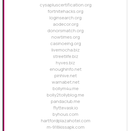
cysapluscertification.org
fortnitehacks.org
loginsearch.org
aodecor.org
donorsmatch.org
nowtimes.org
casinoeing.org
livemocha.biz
streetlife.biz
hyves.biz
enoughinfo.net
pinhive.net
warnabet.net
bollym4u.me
bolly2tollyblog.me
pandaclub.me
flyttevask.io
byhous.com
hartfordplazahotel.com
m-918kissapk.com