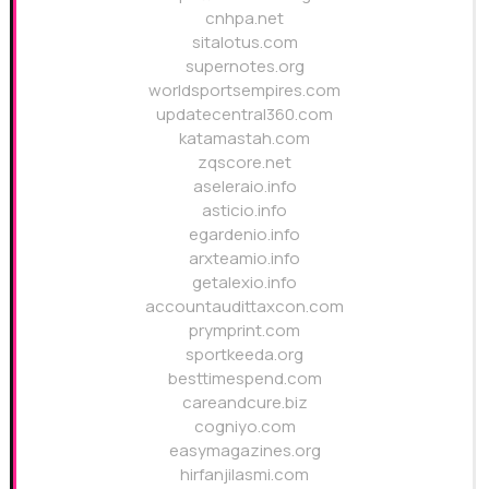
cnhpa.net
sitalotus.com
supernotes.org
worldsportsempires.com
updatecentral360.com
katamastah.com
zqscore.net
aseleraio.info
asticio.info
egardenio.info
arxteamio.info
getalexio.info
accountaudittaxcon.com
prymprint.com
sportkeeda.org
besttimespend.com
careandcure.biz
cogniyo.com
easymagazines.org
hirfanjilasmi.com