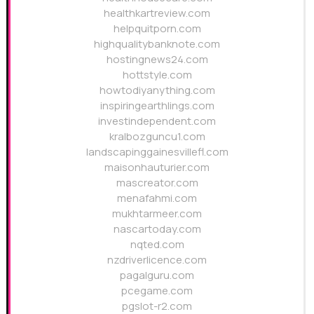
healthkartreview.com
helpquitporn.com
highqualitybanknote.com
hostingnews24.com
hottstyle.com
howtodiyanything.com
inspiringearthlings.com
investindependent.com
kralbozguncu1.com
landscapinggainesvillefl.com
maisonhauturier.com
mascreator.com
menafahmi.com
mukhtarmeer.com
nascartoday.com
nqted.com
nzdriverlicence.com
pagalguru.com
pcegame.com
pgslot-r2.com