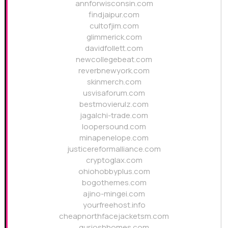
annforwisconsin.com
findjaipur.com
cultofjim.com
glimmerick.com
davidfollett.com
newcollegebeat.com
reverbnewyork.com
skinmerch.com
usvisaforum.com
bestmovierulz.com
jagalchi-trade.com
loopersound.com
minapenelope.com
justicereformalliance.com
cryptoglax.com
ohiohobbyplus.com
bogothemes.com
ajino-mingei.com
yourfreehost.info
cheapnorthfacejacketsm.com
gurjoshhomes.com