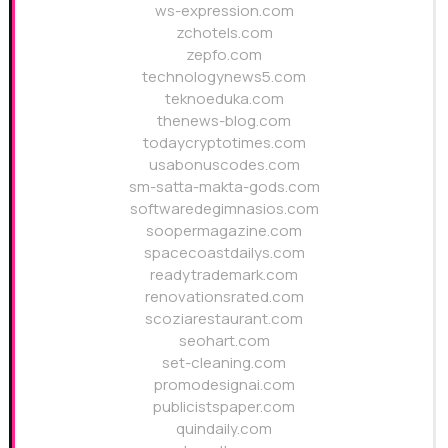
ws-expression.com
zchotels.com
zepfo.com
technologynews5.com
teknoeduka.com
thenews-blog.com
todaycryptotimes.com
usabonuscodes.com
sm-satta-makta-gods.com
softwaredegimnasios.com
soopermagazine.com
spacecoastdailys.com
readytrademark.com
renovationsrated.com
scoziarestaurant.com
seohart.com
set-cleaning.com
promodesignai.com
publicistspaper.com
quindaily.com