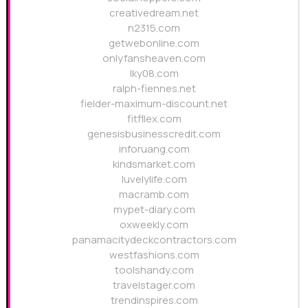
creativedream.net
n2315.com
getwebonline.com
onlyfansheaven.com
lky08.com
ralph-fiennes.net
fielder-maximum-discount.net
fitfllex.com
genesisbusinesscredit.com
inforuang.com
kindsmarket.com
luvelylife.com
macramb.com
mypet-diary.com
oxweekly.com
panamacitydeckcontractors.com
westfashions.com
toolshandy.com
travelstager.com
trendinspires.com