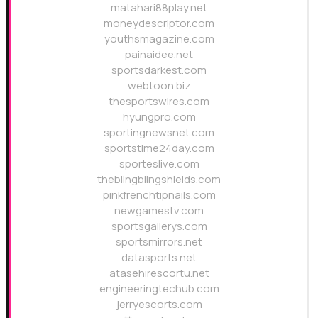
matahari88play.net
moneydescriptor.com
youthsmagazine.com
painaidee.net
sportsdarkest.com
webtoon.biz
thesportswires.com
hyungpro.com
sportingnewsnet.com
sportstime24day.com
sporteslive.com
theblingblingshields.com
pinkfrenchtipnails.com
newgamestv.com
sportsgallerys.com
sportsmirrors.net
datasports.net
atasehirescortu.net
engineeringtechub.com
jerryescorts.com