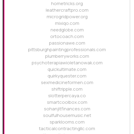
hometricks.org
leathercraftpro.com
microgridpower.org
mixiqo.com
needglobe.com
ortocoach.com
passionawe.com
pittsburghpaintingprofessionals.com
plumberryworks.com
psychoterapiawioletanowak.com
quickultimate.com
quirkyquester.com
sexmedicineformen.com
shiftripple.com
slotterpercaya.co
smartcoolbox.com
sohanjitfinances.com
soulfulhousemusic.net
sparklooms.com
tacticalcontractingllc.com