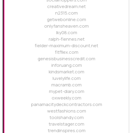
creativedream.net
n2315.com
getwebonline.com
onlyfansheaven.com
lky08.com
ralph-fiennes.net
fielder-maximum-discount.net
fitfllex.com
genesisbusinesscredit.com
inforuang.com
kindsmarket.com
luvelylife.com
macramb.com
mypet-diary.com
oxweekly.com
panamacitydeckcontractors.com
westfashions.com
toolshandy.com
travelstager.com
trendinspires.com