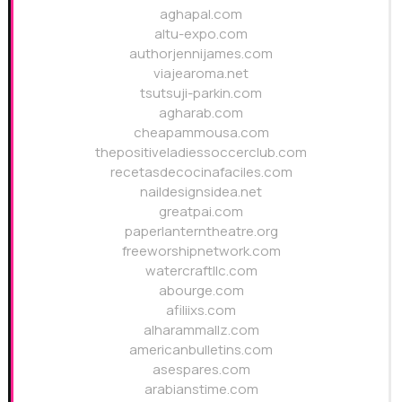
aghapal.com
altu-expo.com
authorjennijames.com
viajearoma.net
tsutsuji-parkin.com
agharab.com
cheapammousa.com
thepositiveladiessoccerclub.com
recetasdecocinafaciles.com
naildesignsidea.net
greatpai.com
paperlanterntheatre.org
freeworshipnetwork.com
watercraftllc.com
abourge.com
afiliixs.com
alharammallz.com
americanbulletins.com
asespares.com
arabianstime.com