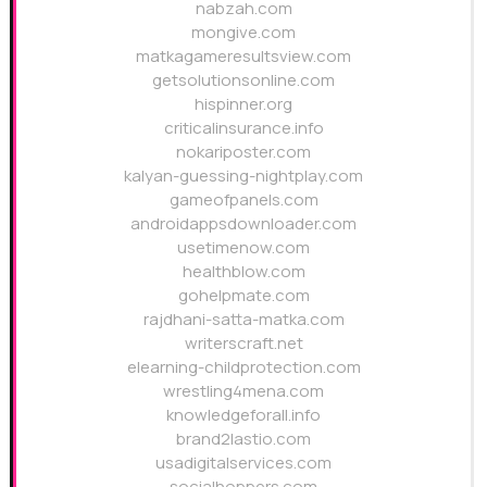
nabzah.com
mongive.com
matkagameresultsview.com
getsolutionsonline.com
hispinner.org
criticalinsurance.info
nokariposter.com
kalyan-guessing-nightplay.com
gameofpanels.com
androidappsdownloader.com
usetimenow.com
healthblow.com
gohelpmate.com
rajdhani-satta-matka.com
writerscraft.net
elearning-childprotection.com
wrestling4mena.com
knowledgeforall.info
brand2lastio.com
usadigitalservices.com
socialhoppers.com