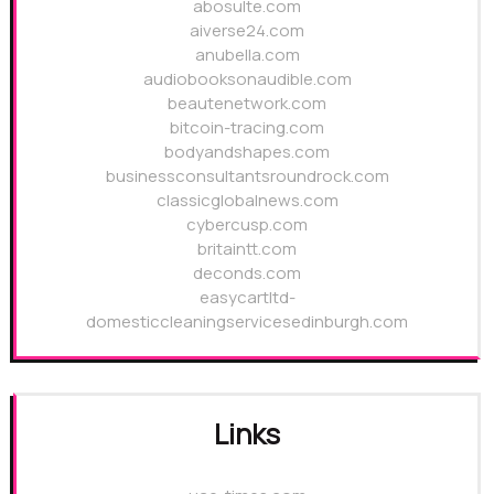
abosulte.com
aiverse24.com
anubella.com
audiobooksonaudible.com
beautenetwork.com
bitcoin-tracing.com
bodyandshapes.com
businessconsultantsroundrock.com
classicglobalnews.com
cybercusp.com
britaintt.com
deconds.com
easycartltd-
domesticcleaningservicesedinburgh.com
Links