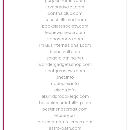
gurjoshhomes.com
tombradydiet.com
bonthaiclub.com
casusbelli-mod.com
bookplatesociety.com
lebnewsmedia.com
sonosonora.com
linkuusinternasional1.com
friendsroll.com
spiderclothing.net
wondergadgetsshop.com
seatgurunews.com
3net.info
codeplex.info
okena.info
akunidpropokerqq.com
bespokecardetailing.com
bestfriendscredit.com
elibrary.biz
eczema-naturalcures.com
astro-bath.com