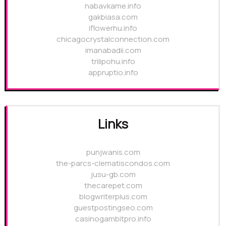
nabavkame.info
gakbiasa.com
iflowerhu.info
chicagocrystalconnection.com
imanabadii.com
trilipohu.info
appruptio.info
Links
punjwanis.com
the-parcs-clematiscondos.com
jusu-gb.com
thecarepet.com
blogwriterplus.com
guestpostingseo.com
casinogambitpro.info