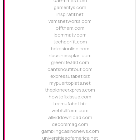
uae-times.com
gamerifys.com
inspiratif.net
vsmsnetworks.com
offthem.com
ibommatv.com
techporfit.com
bekasionline.com
nbusinessplan.com
greenlife360.com
cantshoutitout.com
expressufabet.biz
mypuertoplata.net
thepioneerxpress.com
howtofixissue.com
teamufabet.biz
webfullform.com
allviddownload.com
decorsmag.com
gamblingcasinonews.com
universitiesofamerica.net