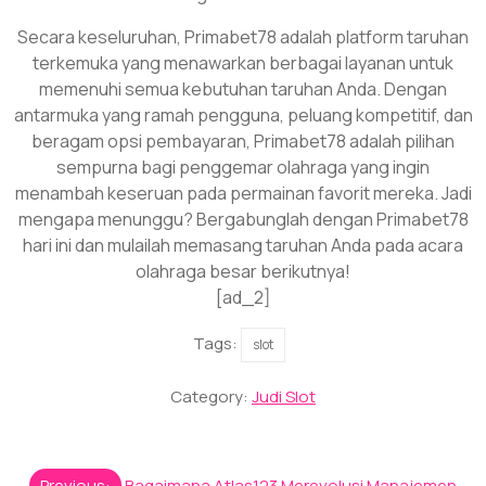
Secara keseluruhan, Primabet78 adalah platform taruhan
terkemuka yang menawarkan berbagai layanan untuk
memenuhi semua kebutuhan taruhan Anda. Dengan
antarmuka yang ramah pengguna, peluang kompetitif, dan
beragam opsi pembayaran, Primabet78 adalah pilihan
sempurna bagi penggemar olahraga yang ingin
menambah keseruan pada permainan favorit mereka. Jadi
mengapa menunggu? Bergabunglah dengan Primabet78
hari ini dan mulailah memasang taruhan Anda pada acara
olahraga besar berikutnya!
[ad_2]
Tags:
slot
Category:
Judi Slot
Post
Previous:
Bagaimana Atlas123 Merevolusi Manajemen