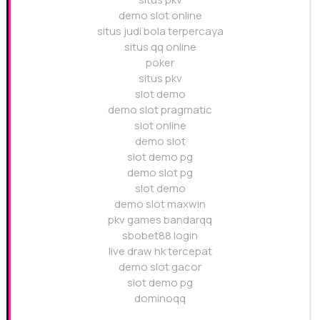
demo slot online
situs judi bola terpercaya
situs qq online
poker
situs pkv
slot demo
demo slot pragmatic
slot online
demo slot
slot demo pg
demo slot pg
slot demo
demo slot maxwin
pkv games bandarqq
sbobet88 login
live draw hk tercepat
demo slot gacor
slot demo pg
dominoqq