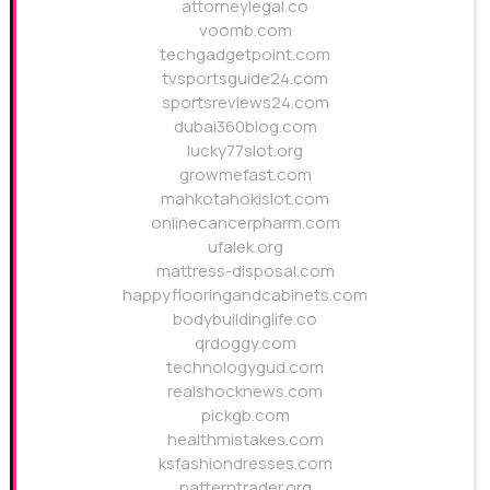
attorneylegal.co
voomb.com
techgadgetpoint.com
tvsportsguide24.com
sportsreviews24.com
dubai360blog.com
lucky77slot.org
growmefast.com
mahkotahokislot.com
onlinecancerpharm.com
ufalek.org
mattress-disposal.com
happyflooringandcabinets.com
bodybuildinglife.co
qrdoggy.com
technologygud.com
realshocknews.com
pickgb.com
healthmistakes.com
ksfashiondresses.com
patterntrader.org