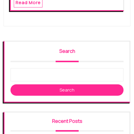
Read More
Search
Search
Recent Posts