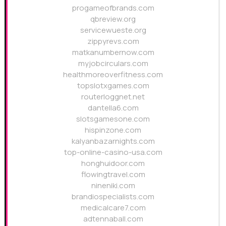
progameofbrands.com
qbreview.org
servicewueste.org
zippyrevs.com
matkanumbernow.com
myjobcirculars.com
healthmoreoverfitness.com
topslotxgames.com
routerloggnet.net
dantella6.com
slotsgamesone.com
hispinzone.com
kalyanbazarnights.com
top-online-casino-usa.com
honghuidoor.com
flowingtravel.com
nineniki.com
brandiospecialists.com
medicalcare7.com
adtennaball.com