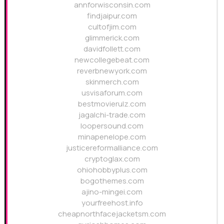
annforwisconsin.com
findjaipur.com
cultofjim.com
glimmerick.com
davidfollett.com
newcollegebeat.com
reverbnewyork.com
skinmerch.com
usvisaforum.com
bestmovierulz.com
jagalchi-trade.com
loopersound.com
minapenelope.com
justicereformalliance.com
cryptoglax.com
ohiohobbyplus.com
bogothemes.com
ajino-mingei.com
yourfreehost.info
cheapnorthfacejacketsm.com