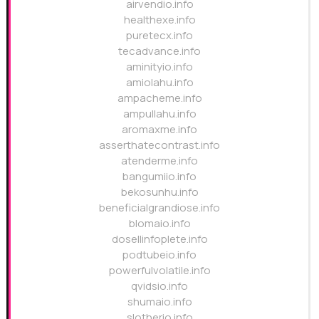
airvendio.info
healthexe.info
puretecx.info
tecadvance.info
aminityio.info
amiolahu.info
ampacheme.info
ampullahu.info
aromaxme.info
asserthatecontrast.info
atenderme.info
bangumiio.info
bekosunhu.info
beneficialgrandiose.info
blomaio.info
dosellinfoplete.info
podtubeio.info
powerfulvolatile.info
qvidsio.info
shumaio.info
slotherio.info