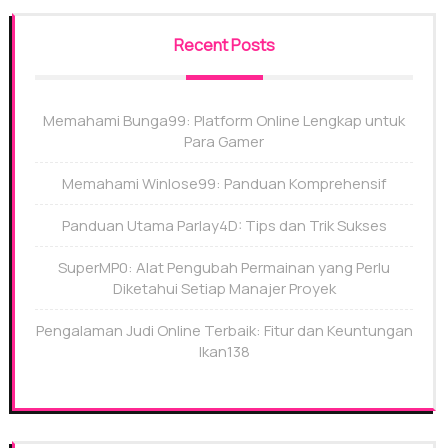
Recent Posts
Memahami Bunga99: Platform Online Lengkap untuk
Para Gamer
Memahami Winlose99: Panduan Komprehensif
Panduan Utama Parlay4D: Tips dan Trik Sukses
SuperMP0: Alat Pengubah Permainan yang Perlu
Diketahui Setiap Manajer Proyek
Pengalaman Judi Online Terbaik: Fitur dan Keuntungan
Ikan138