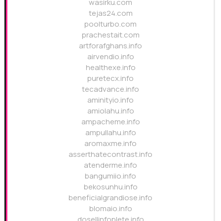
wasirku.com
tejas24.com
poolturbo.com
prachestait.com
artforafghans.info
airvendio.info
healthexe.info
puretecx.info
tecadvance.info
aminityio.info
amiolahu.info
ampacheme.info
ampullahu.info
aromaxme.info
asserthatecontrast.info
atenderme.info
bangumiio.info
bekosunhu.info
beneficialgrandiose.info
blomaio.info
dosellinfoplete.info