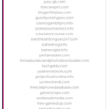
jusu-gb.com
thecarepet.com
blogwriterplus.com
guestpostingseo.com
casinogambitpro.info
pokerplaymasters.info
courseoncourse.com
bantinbatdongsan247.com
bahednog.info
bahenxgek.info
pertamaskre.com
threadsvideoandphotodownloader.com
techgiddy.com
usalivenetwork.com
jackpotrushonline.info
ucnewshindi.com
freecellphonedatabase.com
gamersrope.com
exellewebmedia.com
free-gamestop.com
sinbadtravels.com