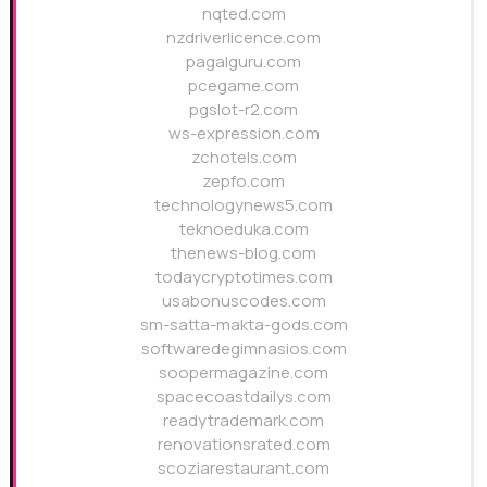
nqted.com
nzdriverlicence.com
pagalguru.com
pcegame.com
pgslot-r2.com
ws-expression.com
zchotels.com
zepfo.com
technologynews5.com
teknoeduka.com
thenews-blog.com
todaycryptotimes.com
usabonuscodes.com
sm-satta-makta-gods.com
softwaredegimnasios.com
soopermagazine.com
spacecoastdailys.com
readytrademark.com
renovationsrated.com
scoziarestaurant.com