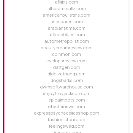
afiliixs.com
alharammallz.com
americanbulletins.com
asespares.com
arabianstime.com
atticabblues.com
autometropolist.com
beautycreamreview.com
coinmoh.com
cyclopsreview.com
dattgen.com
didoivatnang.com
dogsbarks.com
dwmsoftwarehouse.com
enjoytroyjackson.com
epicaimbots.com
etech4news.com
expresspsychedelicsshop.com
fashionistani.com
feelingswed.com
firecabal.com