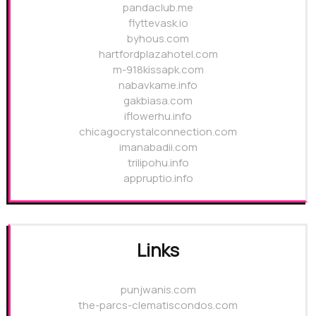
pandaclub.me
flyttevask.io
byhous.com
hartfordplazahotel.com
m-918kissapk.com
nabavkame.info
gakbiasa.com
iflowerhu.info
chicagocrystalconnection.com
imanabadii.com
trilipohu.info
appruptio.info
Links
punjwanis.com
the-parcs-clematiscondos.com