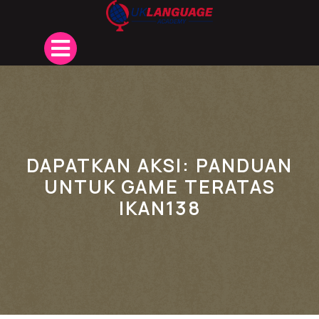
Skip
to
content
Open
Button
DAPATKAN AKSI: PANDUAN
UNTUK GAME TERATAS
IKAN138