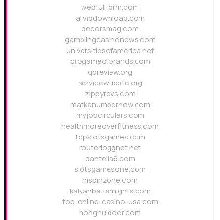
webfullform.com
allviddownload.com
decorsmag.com
gamblingcasinonews.com
universitiesofamerica.net
progameofbrands.com
qbreview.org
servicewueste.org
zippyrevs.com
matkanumbernow.com
myjobcirculars.com
healthmoreoverfitness.com
topslotxgames.com
routerloggnet.net
dantella6.com
slotsgamesone.com
hispinzone.com
kalyanbazarnights.com
top-online-casino-usa.com
honghuidoor.com