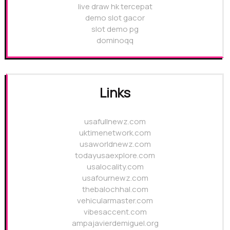
live draw hk tercepat
demo slot gacor
slot demo pg
dominoqq
Links
usafullnewz.com
uktimenetwork.com
usaworldnewz.com
todayusaexplore.com
usalocality.com
usafournewz.com
thebalochhal.com
vehicularmaster.com
vibesaccent.com
ampajavierdemiguel.org