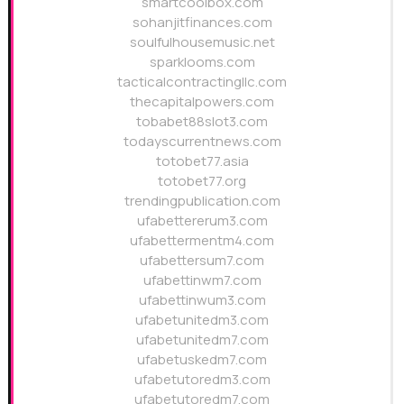
smartcoolbox.com
sohanjitfinances.com
soulfulhousemusic.net
sparklooms.com
tacticalcontractingllc.com
thecapitalpowers.com
tobabet88slot3.com
todayscurrentnews.com
totobet77.asia
totobet77.org
trendingpublication.com
ufabettererum3.com
ufabettermentm4.com
ufabettersum7.com
ufabettinwm7.com
ufabettinwum3.com
ufabetunitedm3.com
ufabetunitedm7.com
ufabetuskedm7.com
ufabetutoredm3.com
ufabetutoredm7.com