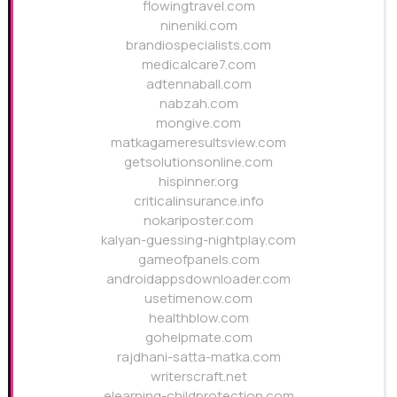
flowingtravel.com
nineniki.com
brandiospecialists.com
medicalcare7.com
adtennaball.com
nabzah.com
mongive.com
matkagameresultsview.com
getsolutionsonline.com
hispinner.org
criticalinsurance.info
nokariposter.com
kalyan-guessing-nightplay.com
gameofpanels.com
androidappsdownloader.com
usetimenow.com
healthblow.com
gohelpmate.com
rajdhani-satta-matka.com
writerscraft.net
elearning-childprotection.com