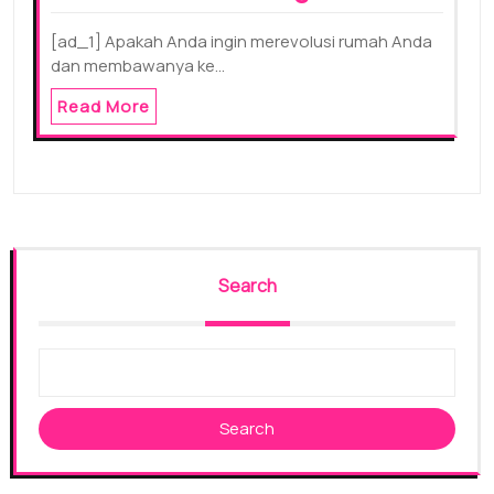
[ad_1] Apakah Anda ingin merevolusi rumah Anda
dan membawanya ke…
Read More
Search
Search