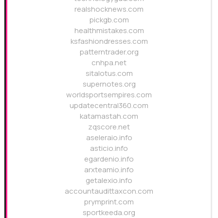
realshocknews.com
pickgb.com
healthmistakes.com
ksfashiondresses.com
patterntrader.org
cnhpa.net
sitalotus.com
supernotes.org
worldsportsempires.com
updatecentral360.com
katamastah.com
zqscore.net
aseleraio.info
asticio.info
egardenio.info
arxteamio.info
getalexio.info
accountaudittaxcon.com
prymprint.com
sportkeeda.org