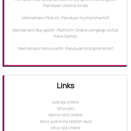
Panduan Utama Anda
Memahami Plisbet: Panduan Komprehensif
Memahami Bunga99: Platform Online Lengkap untuk
Para Gamer
Memahami Winlose99: Panduan Komprehensif
Links
judi qq online
situs pkv
demo slot online
situs judi bola terpercaya
situs qq online