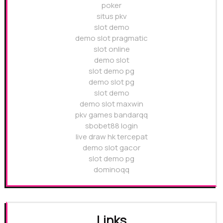
poker
situs pkv
slot demo
demo slot pragmatic
slot online
demo slot
slot demo pg
demo slot pg
slot demo
demo slot maxwin
pkv games bandarqq
sbobet88 login
live draw hk tercepat
demo slot gacor
slot demo pg
dominoqq
Links