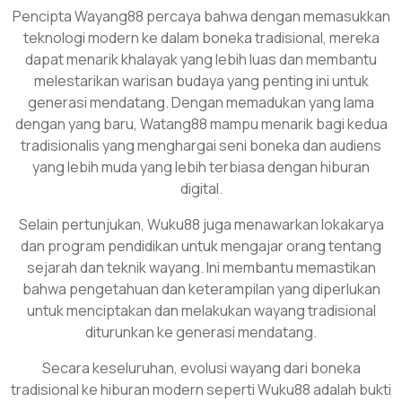
Pencipta Wayang88 percaya bahwa dengan memasukkan
teknologi modern ke dalam boneka tradisional, mereka
dapat menarik khalayak yang lebih luas dan membantu
melestarikan warisan budaya yang penting ini untuk
generasi mendatang. Dengan memadukan yang lama
dengan yang baru, Watang88 mampu menarik bagi kedua
tradisionalis yang menghargai seni boneka dan audiens
yang lebih muda yang lebih terbiasa dengan hiburan
digital.
Selain pertunjukan, Wuku88 juga menawarkan lokakarya
dan program pendidikan untuk mengajar orang tentang
sejarah dan teknik wayang. Ini membantu memastikan
bahwa pengetahuan dan keterampilan yang diperlukan
untuk menciptakan dan melakukan wayang tradisional
diturunkan ke generasi mendatang.
Secara keseluruhan, evolusi wayang dari boneka
tradisional ke hiburan modern seperti Wuku88 adalah bukti