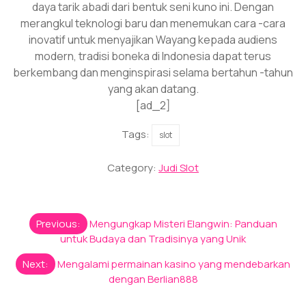
daya tarik abadi dari bentuk seni kuno ini. Dengan
merangkul teknologi baru dan menemukan cara -cara
inovatif untuk menyajikan Wayang kepada audiens
modern, tradisi boneka di Indonesia dapat terus
berkembang dan menginspirasi selama bertahun -tahun
yang akan datang.
[ad_2]
Tags:
slot
Category:
Judi Slot
Post
Previous:
Mengungkap Misteri Elangwin: Panduan
navigation
untuk Budaya dan Tradisinya yang Unik
Next:
Mengalami permainan kasino yang mendebarkan
dengan Berlian888