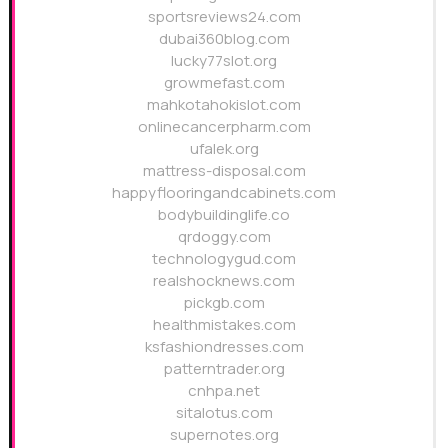
sportsreviews24.com
dubai360blog.com
lucky77slot.org
growmefast.com
mahkotahokislot.com
onlinecancerpharm.com
ufalek.org
mattress-disposal.com
happyflooringandcabinets.com
bodybuildinglife.co
qrdoggy.com
technologygud.com
realshocknews.com
pickgb.com
healthmistakes.com
ksfashiondresses.com
patterntrader.org
cnhpa.net
sitalotus.com
supernotes.org