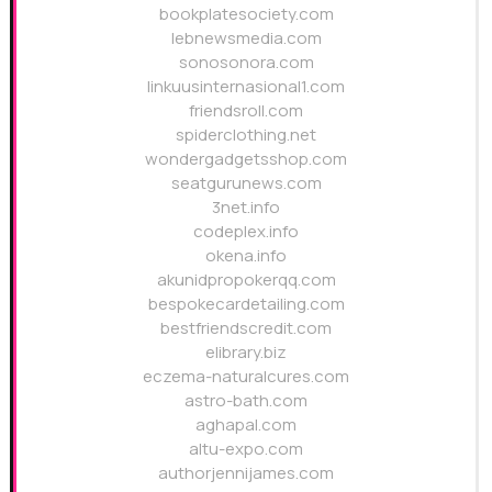
bookplatesociety.com
lebnewsmedia.com
sonosonora.com
linkuusinternasional1.com
friendsroll.com
spiderclothing.net
wondergadgetsshop.com
seatgurunews.com
3net.info
codeplex.info
okena.info
akunidpropokerqq.com
bespokecardetailing.com
bestfriendscredit.com
elibrary.biz
eczema-naturalcures.com
astro-bath.com
aghapal.com
altu-expo.com
authorjennijames.com