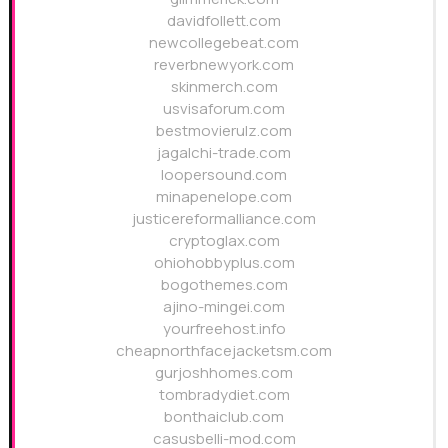
davidfollett.com
newcollegebeat.com
reverbnewyork.com
skinmerch.com
usvisaforum.com
bestmovierulz.com
jagalchi-trade.com
loopersound.com
minapenelope.com
justicereformalliance.com
cryptoglax.com
ohiohobbyplus.com
bogothemes.com
ajino-mingei.com
yourfreehost.info
cheapnorthfacejacketsm.com
gurjoshhomes.com
tombradydiet.com
bonthaiclub.com
casusbelli-mod.com