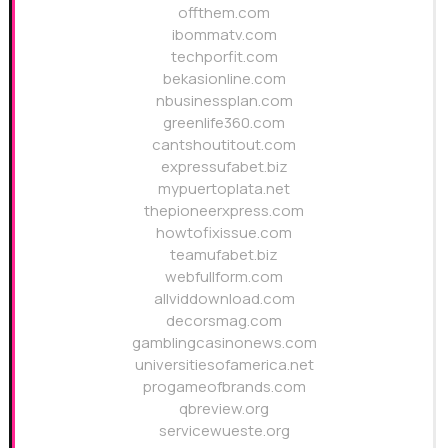
offthem.com
ibommatv.com
techporfit.com
bekasionline.com
nbusinessplan.com
greenlife360.com
cantshoutitout.com
expressufabet.biz
mypuertoplata.net
thepioneerxpress.com
howtofixissue.com
teamufabet.biz
webfullform.com
allviddownload.com
decorsmag.com
gamblingcasinonews.com
universitiesofamerica.net
progameofbrands.com
qbreview.org
servicewueste.org