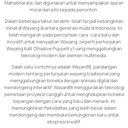
Mahabharata, dan digunakan untuk menyampaikan ajaran
moral dan etis kepada penonton.
Dalam beberapa tahun terakhir, telah terjadi kebangkitan
minat di Wayang di antara generasi muda di Indonesia. Ini
telah mengarah pada penciptaan cara -cara baru dan
inovatif untuk menyajikan Wayang, seperti pertunjukan
Wayang Kulit (Shadow Puppetry) yang menggabungkan
teknologi modern dan elemen multimedia.
Salah satu contohnya adalah Wayan88, pandangan
modern tentang pertunjukan wayang tradisional yang
menggabungkan boneka dengan animasi digital dan
mendongeng interaktif. Wayan88 menggunakan teknologi
pemetaan proyeksi canggih untuk menghidupkan boneka
bayangan dengan cara yang baru dan menarik. Ini
memungkinkan fleksibilitas yang lebih besar dalam
mendongeng dan membuka kemungkinan baru untuk
ekspresi kreatif.