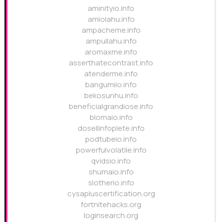
aminityio.info
amiolahu.info
ampacheme.info
ampullahu.info
aromaxme.info
asserthatecontrast.info
atenderme.info
bangumiio.info
bekosunhu.info
beneficialgrandiose.info
blomaio.info
dosellinfoplete.info
podtubeio.info
powerfulvolatile.info
qvidsio.info
shumaio.info
slotherio.info
cysapluscertification.org
fortnitehacks.org
loginsearch.org