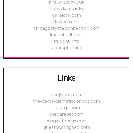
m-918kissapk.com
nabavkame.info
gakbiasa.com
iflowerhu.info
chicagocrystalconnection.com
imanabadii.com
trilipohu.info
appruptio.info
Links
punjwanis.com
the-parcs-clematiscondos.com
jusu-gb.com
thecarepet.com
blogwriterplus.com
guestpostingseo.com