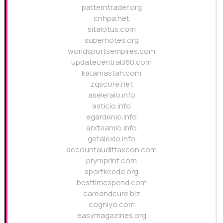
patterntrader.org
cnhpa.net
sitalotus.com
supernotes.org
worldsportsempires.com
updatecentral360.com
katamastah.com
zqscore.net
aseleraio.info
asticio.info
egardenio.info
arxteamio.info
getalexio.info
accountaudittaxcon.com
prymprint.com
sportkeeda.org
besttimespend.com
careandcure.biz
cogniyo.com
easymagazines.org