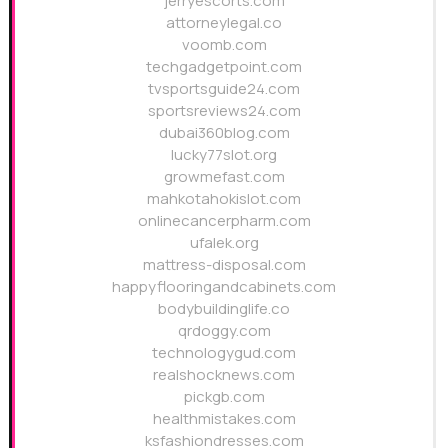
jerryescorts.com
attorneylegal.co
voomb.com
techgadgetpoint.com
tvsportsguide24.com
sportsreviews24.com
dubai360blog.com
lucky77slot.org
growmefast.com
mahkotahokislot.com
onlinecancerpharm.com
ufalek.org
mattress-disposal.com
happyflooringandcabinets.com
bodybuildinglife.co
qrdoggy.com
technologygud.com
realshocknews.com
pickgb.com
healthmistakes.com
ksfashiondresses.com