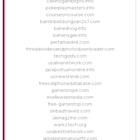
casinogambitpro.info
pokerplaymasters.info
courseoncourse.com
bantinbatdongsan247.com
bahednog.info
bahenxgek.info
pertamaskre.com
threadsvideoandphotodownloader.com
techgiddy.com
usalivenetwork.com
jackpotrushonline.info
ucnewshindi.com
freecellphonedatabase.com
gamersrope.com
exellewebmedia.com
free-gamestop.com
sinbadtravels.com
ukmagzine.com
wareztech.org
usabestnetwork.com
jessepinkmanoutfit.com