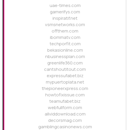
uae-times.com
gamerifys.com
inspiratif.net
vsmsnetworks.com
offthem.com
ibommatv.com
techporfit.com
bekasionline.com
nbusinessplan.com
greenlife360.com
cantshoutitout.com
expressufabet.biz
mypuertoplata.net
thepioneerxpress.com
howtofixissue.com
teamufabet.biz
webfullform.com
allviddownload.com
decorsmag.com
gamblingcasinonews.com