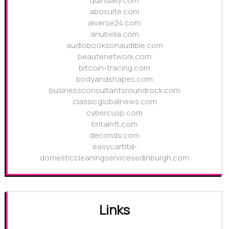
quindaily.com
abosulte.com
aiverse24.com
anubella.com
audiobooksonaudible.com
beautenetwork.com
bitcoin-tracing.com
bodyandshapes.com
businessconsultantsroundrock.com
classicglobalnews.com
cybercusp.com
britaintt.com
deconds.com
easycartltd-
domesticcleaningservicesedinburgh.com
Links