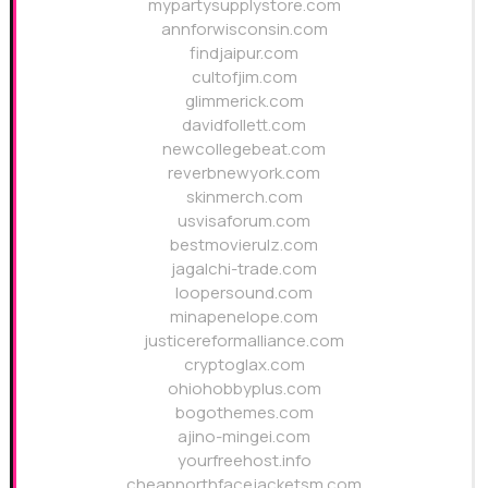
mypartysupplystore.com
annforwisconsin.com
findjaipur.com
cultofjim.com
glimmerick.com
davidfollett.com
newcollegebeat.com
reverbnewyork.com
skinmerch.com
usvisaforum.com
bestmovierulz.com
jagalchi-trade.com
loopersound.com
minapenelope.com
justicereformalliance.com
cryptoglax.com
ohiohobbyplus.com
bogothemes.com
ajino-mingei.com
yourfreehost.info
cheapnorthfacejacketsm.com