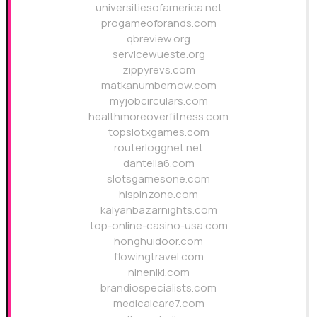
universitiesofamerica.net
progameofbrands.com
qbreview.org
servicewueste.org
zippyrevs.com
matkanumbernow.com
myjobcirculars.com
healthmoreoverfitness.com
topslotxgames.com
routerloggnet.net
dantella6.com
slotsgamesone.com
hispinzone.com
kalyanbazarnights.com
top-online-casino-usa.com
honghuidoor.com
flowingtravel.com
nineniki.com
brandiospecialists.com
medicalcare7.com