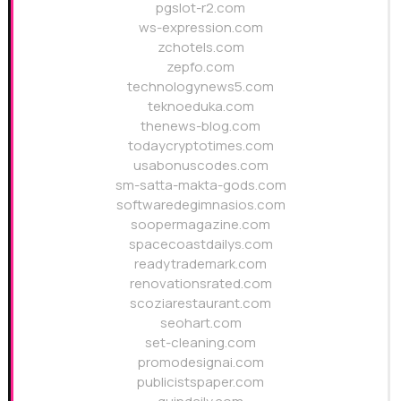
pgslot-r2.com
ws-expression.com
zchotels.com
zepfo.com
technologynews5.com
teknoeduka.com
thenews-blog.com
todaycryptotimes.com
usabonuscodes.com
sm-satta-makta-gods.com
softwaredegimnasios.com
soopermagazine.com
spacecoastdailys.com
readytrademark.com
renovationsrated.com
scoziarestaurant.com
seohart.com
set-cleaning.com
promodesignai.com
publicistspaper.com