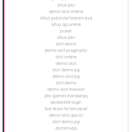
situs pkv
demo slot online
situs judi bola terpercaya
situs qq online
poker
situs pkv
slot demo
demo slot pragmatic
slot online
demo slot
slot demo pg
demo slot pg
slot demo
demo slot maxwin
pkv games bandarqq
sbobet88 login
live draw hk tercepat
demo slot gacor
slot demo pg
dominoqq