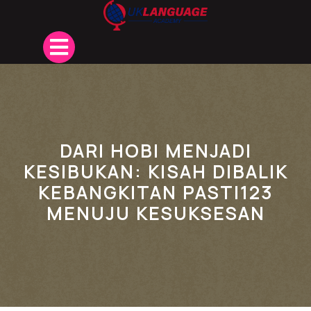
Skip
to
content
Open
Button
DARI HOBI MENJADI
KESIBUKAN: KISAH DIBALIK
KEBANGKITAN PASTI123
MENUJU KESUKSESAN