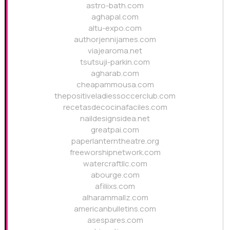
astro-bath.com
aghapal.com
altu-expo.com
authorjennijames.com
viajearoma.net
tsutsuji-parkin.com
agharab.com
cheapammousa.com
thepositiveladiessoccerclub.com
recetasdecocinafaciles.com
naildesignsidea.net
greatpai.com
paperlanterntheatre.org
freeworshipnetwork.com
watercraftllc.com
abourge.com
afiliixs.com
alharammallz.com
americanbulletins.com
asespares.com