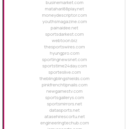
businemarket.com
matahari88play.net
moneydescriptor.com
youthsmagazine.com
painaidee.net
sportsdarkest.com
webtoon.biz
thesportswires.com
hyungpro.com
sportingnewsnet.com
sportstime24day.com
sporteslive.com
theblingblingshields.com
pinkfrenchtipnails.com
newgamestv.com
sportsgallerys.com
sportsmirrors.net
datasports.net
atasehirescortu.net
engineeringtechub.com