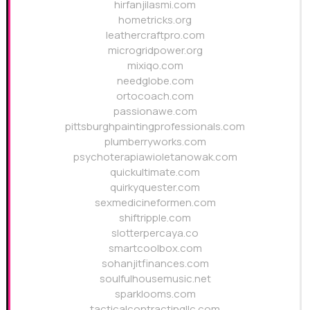
hirfanjilasmi.com
hometricks.org
leathercraftpro.com
microgridpower.org
mixiqo.com
needglobe.com
ortocoach.com
passionawe.com
pittsburghpaintingprofessionals.com
plumberryworks.com
psychoterapiawioletanowak.com
quickultimate.com
quirkyquester.com
sexmedicineformen.com
shiftripple.com
slotterpercaya.co
smartcoolbox.com
sohanjitfinances.com
soulfulhousemusic.net
sparklooms.com
tacticalcontractingllc.com