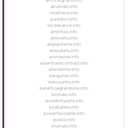
artforafghans.info
airvendio.info
healthexe.info
puretecx.info
tecadvance.info
aminityio.info
amiolahu.info
ampacheme.info
ampullahu.info
aromaxme.info
asserthatecontrast.info
atenderme.info
bangumiio.info
bekosunhu.info
beneficialgrandiose.info
blomaio.info
dosellinfoplete.info
podtubeio.info
powerfulvolatile.info
qvidsio.info
shumaio.info