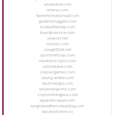
umailsend.com
retarys.com
fasterformationcpf.com
goldensnuggles.com
lookbattlemap.com
buyrdpservice.com
yesport.net
tostylo.com
yougetthat.net
sportsnetclub.com
newbestcrypto.com
oxfordsave.com
iclassicgames.com
saung-artikel.com
fasthokivip2.com
observersports.com
cryptominingplus.com
aquinoticiaspe.com
longhairedfrenchbulldog.com
lawyersforhire.co