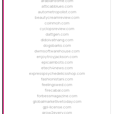
arabianstime.com
atticabblues.com
autometropolist.com
beautycreamreview.com
coinmoh.com
cyclopsreview.com
dattgen.com
didoivatnang.com
dogsbarks.com
dwmsoftwarehouse.com
enjoytroyjackson.com
epicaimbots.com
etech4news.com
expresspsychedelicsshop.com
fashionistani.com
feelingswed.com
firecabal.com
forbessmagazine.com
globalmarketlivetoday.com
gpl-license.com
grow2every.com