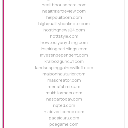
healthhousecare.com
healthkartreview.com
helpquitporn.com
highqualitybanknote.com
hostingnews24.com
hottstyle.com
howtodiyanything.com
inspiringearthlings.com
investindependent.com
kralbozguncu1.com
landscapinggainesvillefl.com
maisonhauturier.com
mascreator.com
menafahmi.com
mukhtarmeer.com
nascartoday.com
nqted.com
nzdriverlicence.com
pagalguru.com
pcegame.com