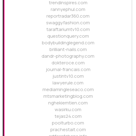
trendinspires.com
rannyephul.com
reportradar360.com
swaggyfashion.com
taraftariumtv10.com
questionquery.com
bodybuildinglegend.com
brilliant-nails.com
dandr-photography.com
dokteroce.com
journal-francais.com
justintv10.com
lawyerule.com
mediamingleseaco.com
mtsmarketingblog.com
nghekiemtien.com
wasirku.com
tejas24.com
poolturbo.com
prachestait.com