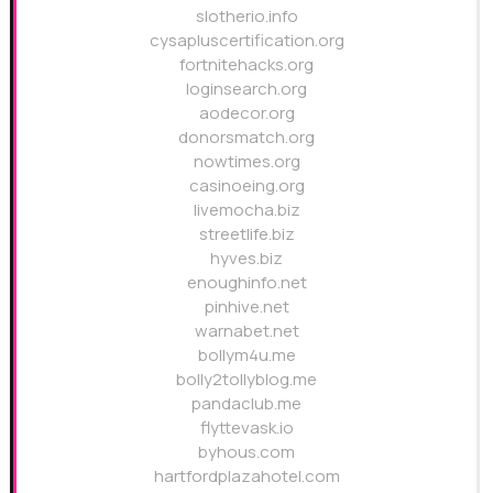
slotherio.info
cysapluscertification.org
fortnitehacks.org
loginsearch.org
aodecor.org
donorsmatch.org
nowtimes.org
casinoeing.org
livemocha.biz
streetlife.biz
hyves.biz
enoughinfo.net
pinhive.net
warnabet.net
bollym4u.me
bolly2tollyblog.me
pandaclub.me
flyttevask.io
byhous.com
hartfordplazahotel.com