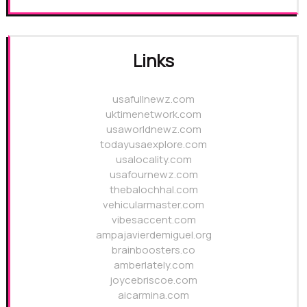
Links
usafullnewz.com
uktimenetwork.com
usaworldnewz.com
todayusaexplore.com
usalocality.com
usafournewz.com
thebalochhal.com
vehicularmaster.com
vibesaccent.com
ampajavierdemiguel.org
brainboosters.co
amberlately.com
joycebriscoe.com
aicarmina.com