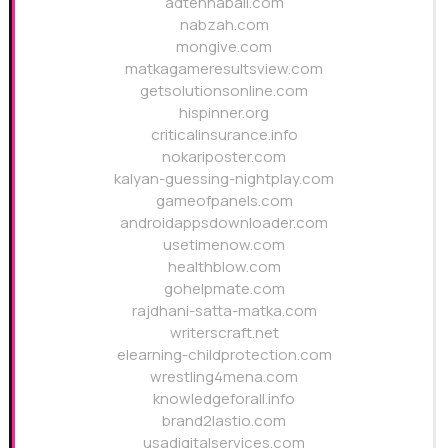
adtennaball.com
nabzah.com
mongive.com
matkagameresultsview.com
getsolutionsonline.com
hispinner.org
criticalinsurance.info
nokariposter.com
kalyan-guessing-nightplay.com
gameofpanels.com
androidappsdownloader.com
usetimenow.com
healthblow.com
gohelpmate.com
rajdhani-satta-matka.com
writerscraft.net
elearning-childprotection.com
wrestling4mena.com
knowledgeforall.info
brand2lastio.com
usadigitalservices.com