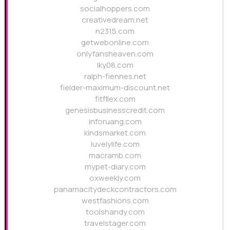
socialhoppers.com
creativedream.net
n2315.com
getwebonline.com
onlyfansheaven.com
lky08.com
ralph-fiennes.net
fielder-maximum-discount.net
fitfllex.com
genesisbusinesscredit.com
inforuang.com
kindsmarket.com
luvelylife.com
macramb.com
mypet-diary.com
oxweekly.com
panamacitydeckcontractors.com
westfashions.com
toolshandy.com
travelstager.com