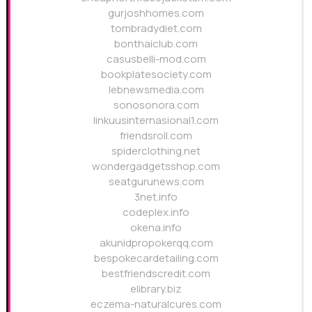
gurjoshhomes.com
tombradydiet.com
bonthaiclub.com
casusbelli-mod.com
bookplatesociety.com
lebnewsmedia.com
sonosonora.com
linkuusinternasional1.com
friendsroll.com
spiderclothing.net
wondergadgetsshop.com
seatgurunews.com
3net.info
codeplex.info
okena.info
akunidpropokerqq.com
bespokecardetailing.com
bestfriendscredit.com
elibrary.biz
eczema-naturalcures.com