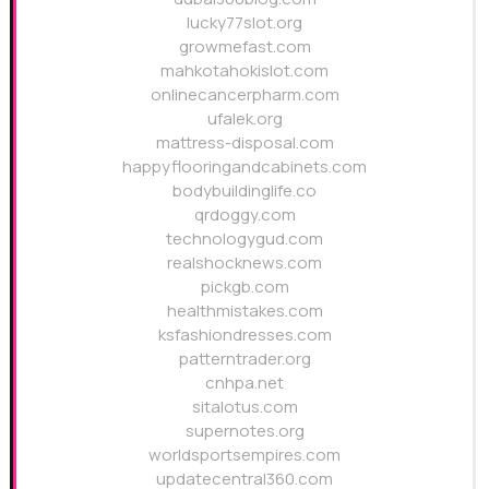
lucky77slot.org
growmefast.com
mahkotahokislot.com
onlinecancerpharm.com
ufalek.org
mattress-disposal.com
happyflooringandcabinets.com
bodybuildinglife.co
qrdoggy.com
technologygud.com
realshocknews.com
pickgb.com
healthmistakes.com
ksfashiondresses.com
patterntrader.org
cnhpa.net
sitalotus.com
supernotes.org
worldsportsempires.com
updatecentral360.com