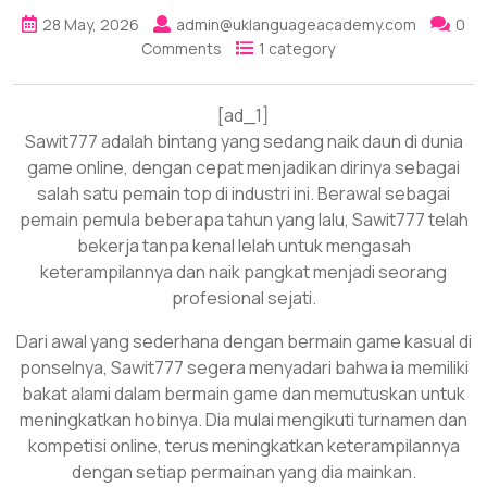
28 May, 2026
admin@uklanguageacademy.com
0
Comments
1 category
[ad_1]
Sawit777 adalah bintang yang sedang naik daun di dunia
game online, dengan cepat menjadikan dirinya sebagai
salah satu pemain top di industri ini. Berawal sebagai
pemain pemula beberapa tahun yang lalu, Sawit777 telah
bekerja tanpa kenal lelah untuk mengasah
keterampilannya dan naik pangkat menjadi seorang
profesional sejati.
Dari awal yang sederhana dengan bermain game kasual di
ponselnya, Sawit777 segera menyadari bahwa ia memiliki
bakat alami dalam bermain game dan memutuskan untuk
meningkatkan hobinya. Dia mulai mengikuti turnamen dan
kompetisi online, terus meningkatkan keterampilannya
dengan setiap permainan yang dia mainkan.