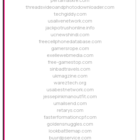
pertamaskre.com
threadsvideoandphotodownloader.com
techgiddy.com
usalivenetwork.com
jackpotrushonline.info
ucnewshindi.com
freecellphonedatabase.com
gamersrope.com
exellewebmedia.com
free-gamestop.com
sinbadtravels.com
ukmagzine.com
wareztech.org
usabestnetwork.com
jessepinkmanoutfit.com
umailsend.com
retarys.com
fasterformationcpf.com
goldensnuggles.com
lookbattlemap.com
buyrdpservice.com