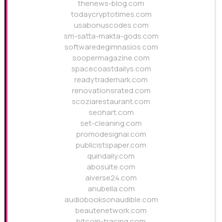
thenews-blog.com
todaycryptotimes.com
usabonuscodes.com
sm-satta-makta-gods.com
softwaredegimnasios.com
soopermagazine.com
spacecoastdailys.com
readytrademark.com
renovationsrated.com
scoziarestaurant.com
seohart.com
set-cleaning.com
promodesignai.com
publicistspaper.com
quindaily.com
abosulte.com
aiverse24.com
anubella.com
audiobooksonaudible.com
beautenetwork.com
bitcoin-tracing.com