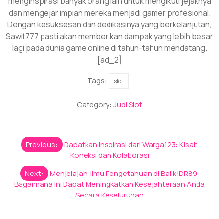
menginspirasi banyak orang lain untuk mengikuti jejaknya
dan mengejar impian mereka menjadi gamer profesional.
Dengan kesuksesan dan dedikasinya yang berkelanjutan,
Sawit777 pasti akan memberikan dampak yang lebih besar
lagi pada dunia game online di tahun-tahun mendatang.
[ad_2]
Tags:
slot
Category:
Judi Slot
Post
Previous:
Dapatkan Inspirasi dari Warga123: Kisah
navigation
Koneksi dan Kolaborasi
Next:
Menjelajahi Ilmu Pengetahuan di Balik IDR89:
Bagaimana Ini Dapat Meningkatkan Kesejahteraan Anda
Secara Keseluruhan