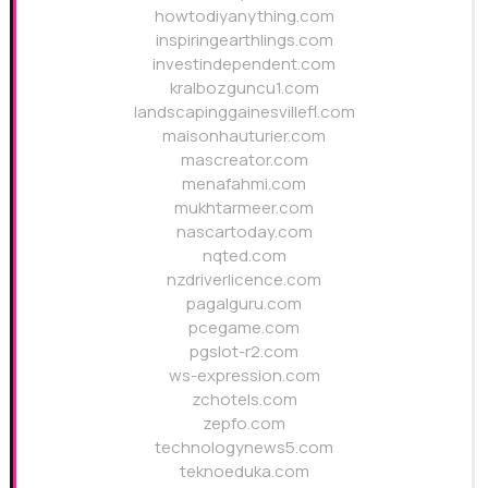
howtodiyanything.com
inspiringearthlings.com
investindependent.com
kralbozguncu1.com
landscapinggainesvillefl.com
maisonhauturier.com
mascreator.com
menafahmi.com
mukhtarmeer.com
nascartoday.com
nqted.com
nzdriverlicence.com
pagalguru.com
pcegame.com
pgslot-r2.com
ws-expression.com
zchotels.com
zepfo.com
technologynews5.com
teknoeduka.com