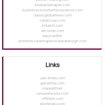
bodyandshapes.com
businessconsultantsroundrock.com
classicglobalnews.com
cybercusp.com
britaintt.com
deconds.com
easycartltd-
domesticcleaningservicesedinburgh.com
Links
uae-times.com
gamerifys.com
inspiratif.net
vsmsnetworks.com
offthem.com
ibommatv.com