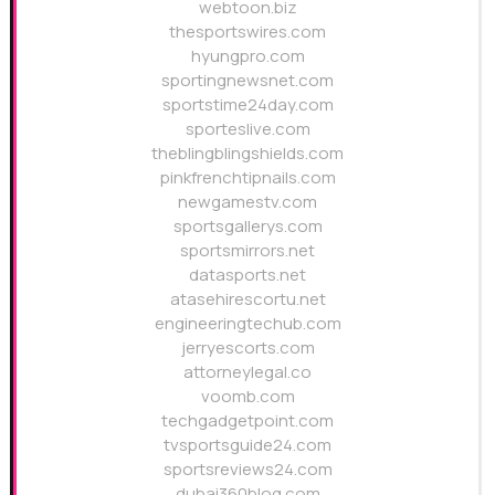
webtoon.biz
thesportswires.com
hyungpro.com
sportingnewsnet.com
sportstime24day.com
sporteslive.com
theblingblingshields.com
pinkfrenchtipnails.com
newgamestv.com
sportsgallerys.com
sportsmirrors.net
datasports.net
atasehirescortu.net
engineeringtechub.com
jerryescorts.com
attorneylegal.co
voomb.com
techgadgetpoint.com
tvsportsguide24.com
sportsreviews24.com
dubai360blog.com