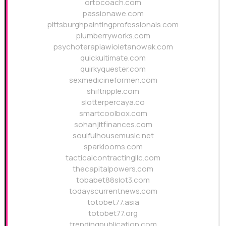
ortocoach.com
passionawe.com
pittsburghpaintingprofessionals.com
plumberryworks.com
psychoterapiawioletanowak.com
quickultimate.com
quirkyquester.com
sexmedicineformen.com
shiftripple.com
slotterpercaya.co
smartcoolbox.com
sohanjitfinances.com
soulfulhousemusic.net
sparklooms.com
tacticalcontractingllc.com
thecapitalpowers.com
tobabet88slot3.com
todayscurrentnews.com
totobet77.asia
totobet77.org
trendingpublication.com