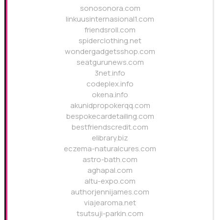
sonosonora.com
linkuusinternasional1.com
friendsroll.com
spiderclothing.net
wondergadgetsshop.com
seatgurunews.com
3net.info
codeplex.info
okena.info
akunidpropokerqq.com
bespokecardetailing.com
bestfriendscredit.com
elibrary.biz
eczema-naturalcures.com
astro-bath.com
aghapal.com
altu-expo.com
authorjennijames.com
viajearoma.net
tsutsuji-parkin.com