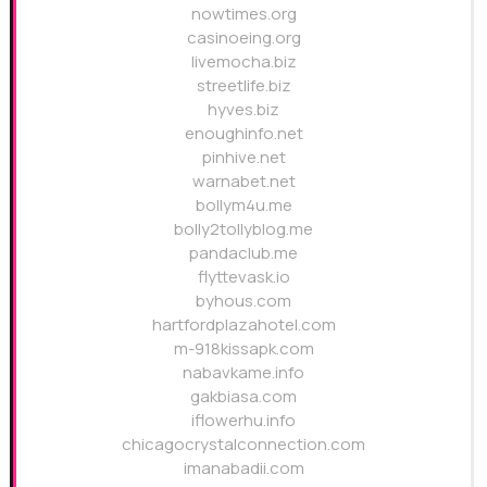
nowtimes.org
casinoeing.org
livemocha.biz
streetlife.biz
hyves.biz
enoughinfo.net
pinhive.net
warnabet.net
bollym4u.me
bolly2tollyblog.me
pandaclub.me
flyttevask.io
byhous.com
hartfordplazahotel.com
m-918kissapk.com
nabavkame.info
gakbiasa.com
iflowerhu.info
chicagocrystalconnection.com
imanabadii.com