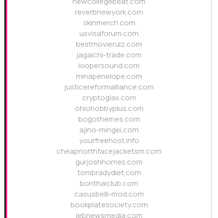
newcollegebeat.com
reverbnewyork.com
skinmerch.com
usvisaforum.com
bestmovierulz.com
jagalchi-trade.com
loopersound.com
minapenelope.com
justicereformalliance.com
cryptoglax.com
ohiohobbyplus.com
bogothemes.com
ajino-mingei.com
yourfreehost.info
cheapnorthfacejacketsm.com
gurjoshhomes.com
tombradydiet.com
bonthaiclub.com
casusbelli-mod.com
bookplatesociety.com
lebnewsmedia.com