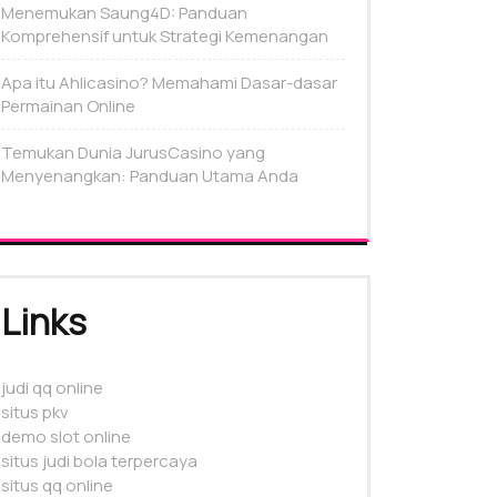
Menemukan Saung4D: Panduan
Komprehensif untuk Strategi Kemenangan
Apa itu Ahlicasino? Memahami Dasar-dasar
Permainan Online
Temukan Dunia JurusCasino yang
Menyenangkan: Panduan Utama Anda
Links
judi qq online
situs pkv
demo slot online
situs judi bola terpercaya
situs qq online