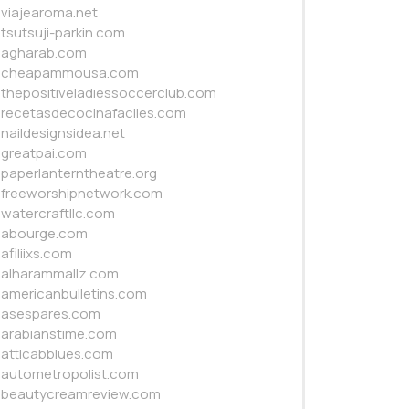
viajearoma.net
tsutsuji-parkin.com
agharab.com
cheapammousa.com
thepositiveladiessoccerclub.com
recetasdecocinafaciles.com
naildesignsidea.net
greatpai.com
paperlanterntheatre.org
freeworshipnetwork.com
watercraftllc.com
abourge.com
afiliixs.com
alharammallz.com
americanbulletins.com
asespares.com
arabianstime.com
atticabblues.com
autometropolist.com
beautycreamreview.com