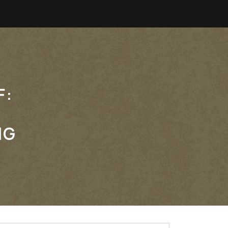
F:
NG