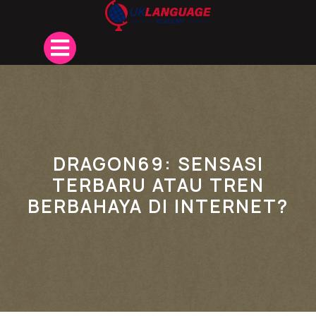
Skip
to
content
Open
Button
DRAGON69: SENSASI
TERBARU ATAU TREN
BERBAHAYA DI INTERNET?