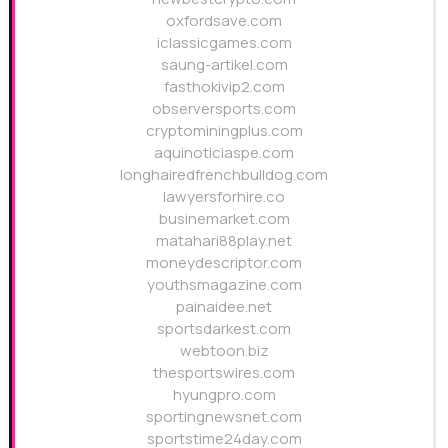
oxfordsave.com
iclassicgames.com
saung-artikel.com
fasthokivip2.com
observersports.com
cryptominingplus.com
aquinoticiaspe.com
longhairedfrenchbulldog.com
lawyersforhire.co
businemarket.com
matahari88play.net
moneydescriptor.com
youthsmagazine.com
painaidee.net
sportsdarkest.com
webtoon.biz
thesportswires.com
hyungpro.com
sportingnewsnet.com
sportstime24day.com