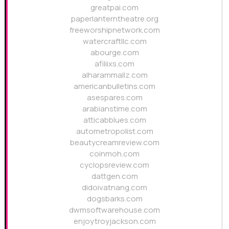
greatpai.com
paperlanterntheatre.org
freeworshipnetwork.com
watercraftllc.com
abourge.com
afiliixs.com
alharammallz.com
americanbulletins.com
asespares.com
arabianstime.com
atticabblues.com
autometropolist.com
beautycreamreview.com
coinmoh.com
cyclopsreview.com
dattgen.com
didoivatnang.com
dogsbarks.com
dwmsoftwarehouse.com
enjoytroyjackson.com