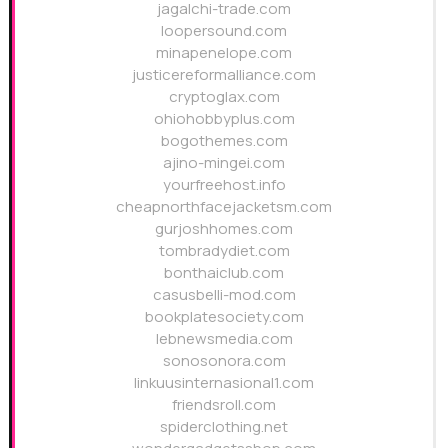
jagalchi-trade.com
loopersound.com
minapenelope.com
justicereformalliance.com
cryptoglax.com
ohiohobbyplus.com
bogothemes.com
ajino-mingei.com
yourfreehost.info
cheapnorthfacejacketsm.com
gurjoshhomes.com
tombradydiet.com
bonthaiclub.com
casusbelli-mod.com
bookplatesociety.com
lebnewsmedia.com
sonosonora.com
linkuusinternasional1.com
friendsroll.com
spiderclothing.net