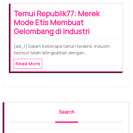
Temui Republik77: Merek
Mode Etis Membuat
Gelombang di Industri
[ad_1] Dalam beberapa tahun terakhir, industri
fashion telah ditingkatkan dengan…
Read More
Search