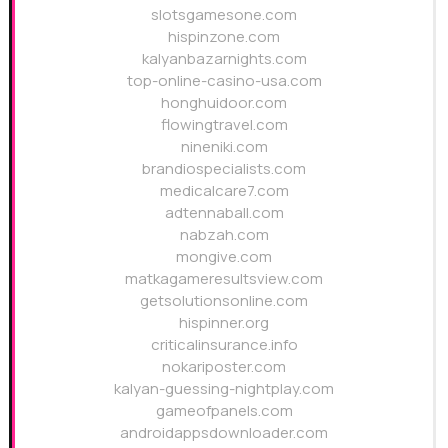
slotsgamesone.com
hispinzone.com
kalyanbazarnights.com
top-online-casino-usa.com
honghuidoor.com
flowingtravel.com
nineniki.com
brandiospecialists.com
medicalcare7.com
adtennaball.com
nabzah.com
mongive.com
matkagameresultsview.com
getsolutionsonline.com
hispinner.org
criticalinsurance.info
nokariposter.com
kalyan-guessing-nightplay.com
gameofpanels.com
androidappsdownloader.com