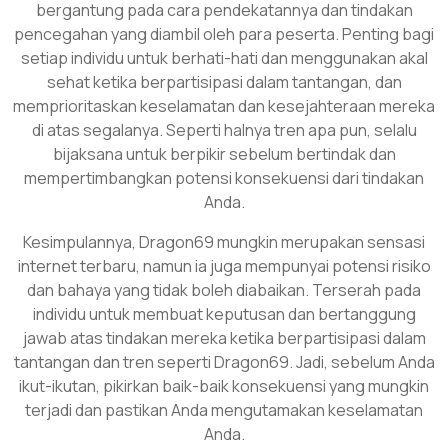
bergantung pada cara pendekatannya dan tindakan
pencegahan yang diambil oleh para peserta. Penting bagi
setiap individu untuk berhati-hati dan menggunakan akal
sehat ketika berpartisipasi dalam tantangan, dan
memprioritaskan keselamatan dan kesejahteraan mereka
di atas segalanya. Seperti halnya tren apa pun, selalu
bijaksana untuk berpikir sebelum bertindak dan
mempertimbangkan potensi konsekuensi dari tindakan
Anda.
Kesimpulannya, Dragon69 mungkin merupakan sensasi
internet terbaru, namun ia juga mempunyai potensi risiko
dan bahaya yang tidak boleh diabaikan. Terserah pada
individu untuk membuat keputusan dan bertanggung
jawab atas tindakan mereka ketika berpartisipasi dalam
tantangan dan tren seperti Dragon69. Jadi, sebelum Anda
ikut-ikutan, pikirkan baik-baik konsekuensi yang mungkin
terjadi dan pastikan Anda mengutamakan keselamatan
Anda.