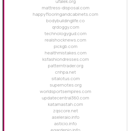
ufalek.org
mattress-disposal.com
happyflooringandcabinets.com
bodybuildinglife.co
qrdoggy.com
technologygud.com
realshocknews.com
pickgb.com
healthmistakes.com
ksfashiondresses.com
patterntrader.org
cnhpa.net
sitalotus.com
supernotes.org
worldsportsempires.com
updatecentral360.com
katamastah.com
zqscore.net
aseleraio.info
asticio.info
egardenio.info