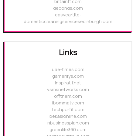
britaintt.com
deconds.com
easycartltd-
domesticcleaningservicesedinburgh.com
Links
uae-times.com
gamerifys.com
inspiratif.net
vsmsnetworks.com
offthem.com
ibommatv.com
techporfit.com
bekasionline.com
nbusinessplan.com
greenlife360.com