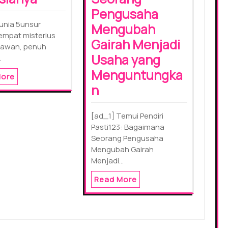
Pengusaha
unia 5unsur
Mengubah
empat misterius
Gairah Menjadi
awan, penuh
Usaha yang
…
Menguntungka
More
n
[ad_1] Temui Pendiri
Pasti123: Bagaimana
Seorang Pengusaha
Mengubah Gairah
Menjadi…
Read More