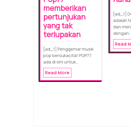
memberikan
[ad_1] D
pertunjukan
adalah t
yang tak
dan men
terlupakan
dengan
Read 
[ad_1] Penggemar musik
pop bersukacita! POP77
ada di sini untuk…
Read More