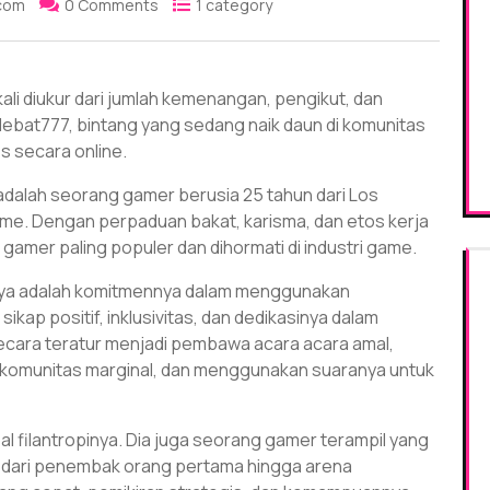
com
0 Comments
1 category
ali diukur dari jumlah kemenangan, pengikut, dan
Hebat777, bintang yang sedang naik daun di komunitas
s secara online.
adalah seorang gamer berusia 25 tahun dari Los
e. Dengan perpaduan bakat, karisma, dan etos kerja
 gamer paling populer dan dihormati di industri game.
nya adalah komitmennya dalam menggunakan
ikap positif, inklusivitas, dan dedikasinya dalam
ecara teratur menjadi pembawa acara acara amal,
komunitas marginal, dan menggunakan suaranya untuk
filantropinya. Dia juga seorang gamer terampil yang
i dari penembak orang pertama hingga arena