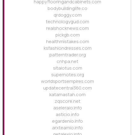
happyflooringandcabinets.com
bodybuildinglife.co
qrdoggy.com
technologygud.com
realshocknews.com
pickgb.com
healthmistakes.com
ksfashiondresses.com
patterntrader.org
cnhpa.net
sitalotus.com
supernotes.org
worldsportsempires.com
updatecentral360.com
katamastah.com
zqscore.net
aseleraio.info
asticio.info
egardenio.info
arxteamio.info
getalexio.info