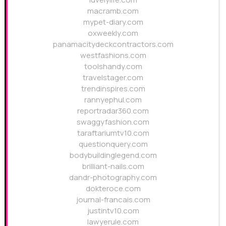
macramb.com
mypet-diary.com
oxweekly.com
panamacitydeckcontractors.com
westfashions.com
toolshandy.com
travelstager.com
trendinspires.com
rannyephul.com
reportradar360.com
swaggyfashion.com
taraftariumtv10.com
questionquery.com
bodybuildinglegend.com
brilliant-nails.com
dandr-photography.com
dokteroce.com
journal-francais.com
justintv10.com
lawyerule.com