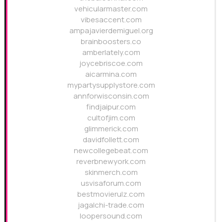
vehicularmaster.com
vibesaccent.com
ampajavierdemiguel.org
brainboosters.co
amberlately.com
joycebriscoe.com
aicarmina.com
mypartysupplystore.com
annforwisconsin.com
findjaipur.com
cultofjim.com
glimmerick.com
davidfollett.com
newcollegebeat.com
reverbnewyork.com
skinmerch.com
usvisaforum.com
bestmovierulz.com
jagalchi-trade.com
loopersound.com