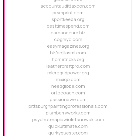
accountaudittaxcon.com
prymprint.com
sportkeeda.org
besttimespend.com
careandcure.biz
cogniyo.com
easymagazines.org
hirfanjilasmi.com
hometricks.org
leathercraftpro.com
microgridpower.org
mixiqo.com
needglobe.com
ortocoach.com
passionawe.com
pittsburghpaintingprofessionals.com
plumberryworks.com
psychoterapiawioletanowak.com
quickultimate.com
quirkyquester.com