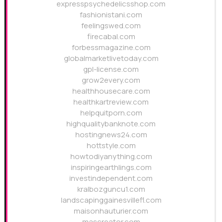
expresspsychedelicsshop.com
fashionistani.com
feelingswed.com
firecabal.com
forbessmagazine.com
globalmarketlivetoday.com
gpl-license.com
grow2every.com
healthhousecare.com
healthkartreview.com
helpquitporn.com
highqualitybanknote.com
hostingnews24.com
hottstyle.com
howtodiyanything.com
inspiringearthlings.com
investindependent.com
kralbozguncu1.com
landscapinggainesvillefl.com
maisonhauturier.com
mascreator.com