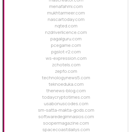
menafahmi.com
mukhtarmeer.com
nascartoday.com
nqted.com
nzdriverlicence.com
pagalguru.com
pcegame.com
pgslot-r2.com
ws-expression.com
zchotels.com
zepfo.com
technologynews5.com
teknoeduka.com
thenews-blog.com
todaycryptotimes.com
usabonuscodes.com
sm-satta-makta-gods.com
softwaredegimnasios.com
soopermagazine.com
spacecoastdailys.com