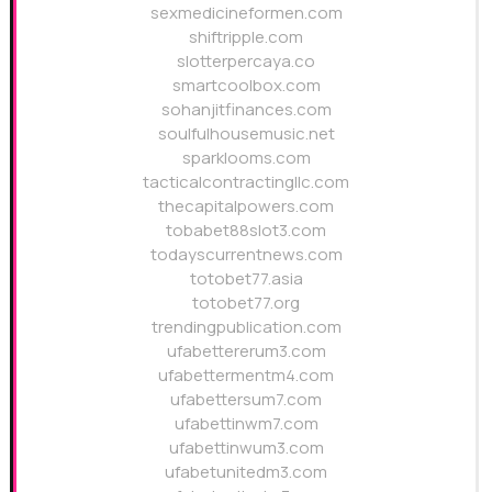
sexmedicineformen.com
shiftripple.com
slotterpercaya.co
smartcoolbox.com
sohanjitfinances.com
soulfulhousemusic.net
sparklooms.com
tacticalcontractingllc.com
thecapitalpowers.com
tobabet88slot3.com
todayscurrentnews.com
totobet77.asia
totobet77.org
trendingpublication.com
ufabettererum3.com
ufabettermentm4.com
ufabettersum7.com
ufabettinwm7.com
ufabettinwum3.com
ufabetunitedm3.com