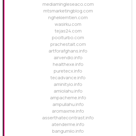
mediamingleseaco.com
mtsmarketingblog.com
nghekiemtien.com
wasirku.com
tejas24.com
poolturbo.com
prachestait.com
artforafghans.info
airvendio.info
healthexe.info
puretecx.info
tecadvance.info
aminityio.info
amiolahu.info
ampacheme.info
ampullahu.info
aromaxme.info
asserthatecontrast.info
atenderme.info
bangumiio.info