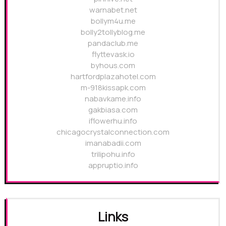
warnabet.net
bollym4u.me
bolly2tollyblog.me
pandaclub.me
flyttevask.io
byhous.com
hartfordplazahotel.com
m-918kissapk.com
nabavkame.info
gakbiasa.com
iflowerhu.info
chicagocrystalconnection.com
imanabadii.com
trilipohu.info
appruptio.info
Links