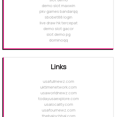
demo slot maxwin
pkv games bandarqq
sbobet88 login
live draw hk tercepat
demo slot gacor
slot demo pg
dominoqq
Links
usafullnewz.com
uktimenetwork.com
usaworldnewz.com
todayusaexplore.com
usalocality.com
usafournewz.com
thebalochhal.com