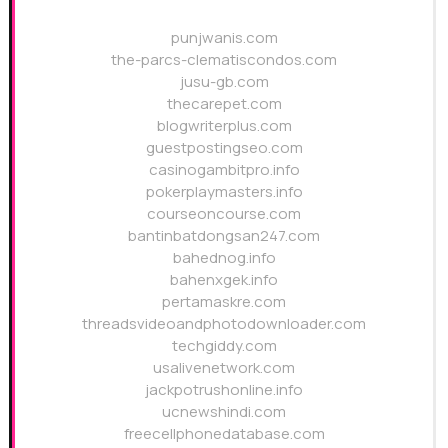
punjwanis.com
the-parcs-clematiscondos.com
jusu-gb.com
thecarepet.com
blogwriterplus.com
guestpostingseo.com
casinogambitpro.info
pokerplaymasters.info
courseoncourse.com
bantinbatdongsan247.com
bahednog.info
bahenxgek.info
pertamaskre.com
threadsvideoandphotodownloader.com
techgiddy.com
usalivenetwork.com
jackpotrushonline.info
ucnewshindi.com
freecellphonedatabase.com