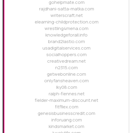
gohelpmate.com
rajdhani-satta-matka.com
writerscraft.net
elearning-childprotection.com
wrestling4mena.com
knowledgeforall.info
brand2lastio.com
usadigitalservices.com
socialhoppers.com
creativedream.net
n2315.com
getwebonline.com
onlyfansheaven.com
lky08.com
ralph-fiennes.net
fielder-maximum-discount.net
fitfllex.com
genesisbusinesscredit.com
inforuang.com
kindsmarket.com
luvelylife.com