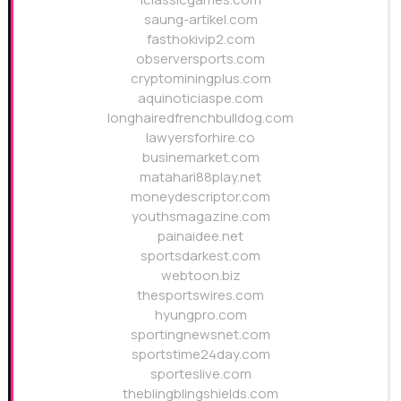
saung-artikel.com
fasthokivip2.com
observersports.com
cryptominingplus.com
aquinoticiaspe.com
longhairedfrenchbulldog.com
lawyersforhire.co
businemarket.com
matahari88play.net
moneydescriptor.com
youthsmagazine.com
painaidee.net
sportsdarkest.com
webtoon.biz
thesportswires.com
hyungpro.com
sportingnewsnet.com
sportstime24day.com
sporteslive.com
theblingblingshields.com