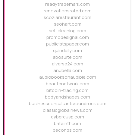
readytrademark.com
renovationsrated.com
scoziarestaurant.com
seohart.com
set-cleaning.com
promodesignai.com
publicistspaper.com
quindaily.com
abosulte.com
aiverse24.com
anubella.com
audiobooksonaudible.com
beautenetwork.com
bitcoin-tracing.com
bodyandshapes.com
businessconsultantsroundrock.com
classicglobalnews.com
cybercusp.com
britaintt.com
deconds.com