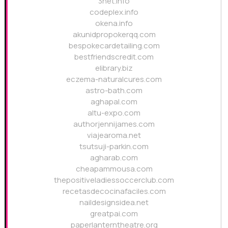
3net.info
codeplex.info
okena.info
akunidpropokerqq.com
bespokecardetailing.com
bestfriendscredit.com
elibrary.biz
eczema-naturalcures.com
astro-bath.com
aghapal.com
altu-expo.com
authorjennijames.com
viajearoma.net
tsutsuji-parkin.com
agharab.com
cheapammousa.com
thepositiveladiessoccerclub.com
recetasdecocinafaciles.com
naildesignsidea.net
greatpai.com
paperlanterntheatre.org