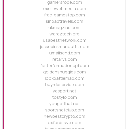
gamersrope.com
exellewebmedia.com
free-gamestop.com
sinbadtravels.com
ukmagzine.com
wareztech.org
usabestnetwork.com
jessepinkmanoutfit.com
umailsend.com
retarys.com
fasterformationcpf.com
goldensnuggles.com
lookbattlemap.com
buyrdpservice.com
yesport.net
tostylo.com
yougetthat.net
sportsnetclub.com
newbestcrypto.com
oxfordsave.com
iclassicgames.com