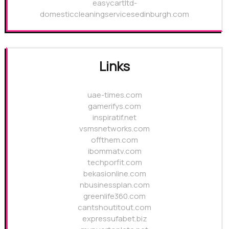
easycartltd-
domesticcleaningservicesedinburgh.com
Links
uae-times.com
gamerifys.com
inspiratif.net
vsmsnetworks.com
offthem.com
ibommatv.com
techporfit.com
bekasionline.com
nbusinessplan.com
greenlife360.com
cantshoutitout.com
expressufabet.biz