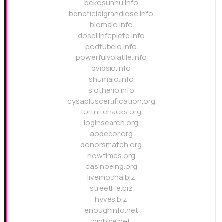
bekosunhu.info
beneficialgrandiose.info
blomaio.info
dosellinfoplete.info
podtubeio.info
powerfulvolatile.info
qvidsio.info
shumaio.info
slotherio.info
cysapluscertification.org
fortnitehacks.org
loginsearch.org
aodecor.org
donorsmatch.org
nowtimes.org
casinoeing.org
livemocha.biz
streetlife.biz
hyves.biz
enoughinfo.net
pinhive.net