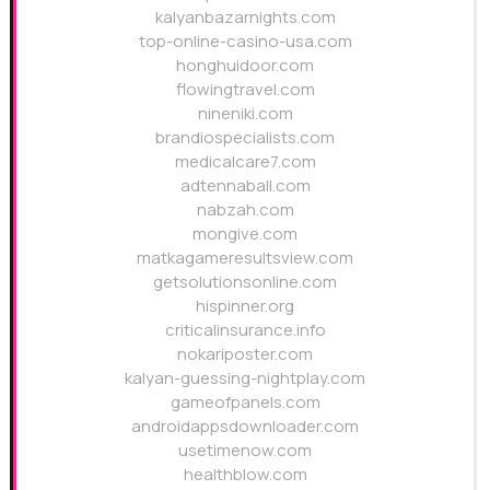
kalyanbazarnights.com
top-online-casino-usa.com
honghuidoor.com
flowingtravel.com
nineniki.com
brandiospecialists.com
medicalcare7.com
adtennaball.com
nabzah.com
mongive.com
matkagameresultsview.com
getsolutionsonline.com
hispinner.org
criticalinsurance.info
nokariposter.com
kalyan-guessing-nightplay.com
gameofpanels.com
androidappsdownloader.com
usetimenow.com
healthblow.com