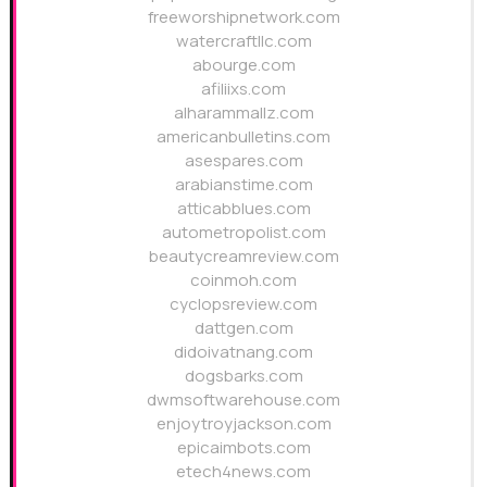
freeworshipnetwork.com
watercraftllc.com
abourge.com
afiliixs.com
alharammallz.com
americanbulletins.com
asespares.com
arabianstime.com
atticabblues.com
autometropolist.com
beautycreamreview.com
coinmoh.com
cyclopsreview.com
dattgen.com
didoivatnang.com
dogsbarks.com
dwmsoftwarehouse.com
enjoytroyjackson.com
epicaimbots.com
etech4news.com