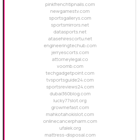
pinkfrenchtipnails.com
newgamestv.com
sportsgallerys.com
sportsmirrors.net
datasports.net
atasehirescortu.net
engineeringtechub.com
jerryescorts.com
attorneylegal.co
voomb.com
techgadgetpoint.com
tvsportsguide24.com
sportsreviews24.com
dubai360blog.com
lucky77slot.org
growmefast.com
mahkotahokislot.com
onlinecancerpharm.com
ufalek.org
mattress-disposal.com