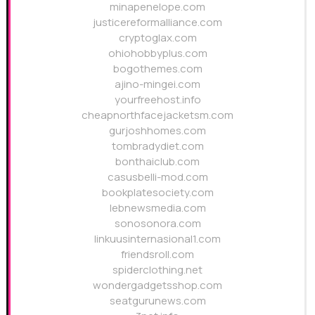
minapenelope.com
justicereformalliance.com
cryptoglax.com
ohiohobbyplus.com
bogothemes.com
ajino-mingei.com
yourfreehost.info
cheapnorthfacejacketsm.com
gurjoshhomes.com
tombradydiet.com
bonthaiclub.com
casusbelli-mod.com
bookplatesociety.com
lebnewsmedia.com
sonosonora.com
linkuusinternasional1.com
friendsroll.com
spiderclothing.net
wondergadgetsshop.com
seatgurunews.com