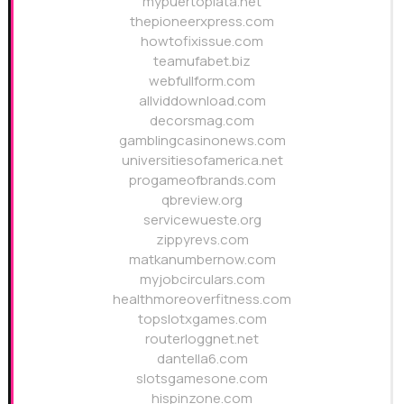
mypuertoplata.net
thepioneerxpress.com
howtofixissue.com
teamufabet.biz
webfullform.com
allviddownload.com
decorsmag.com
gamblingcasinonews.com
universitiesofamerica.net
progameofbrands.com
qbreview.org
servicewueste.org
zippyrevs.com
matkanumbernow.com
myjobcirculars.com
healthmoreoverfitness.com
topslotxgames.com
routerloggnet.net
dantella6.com
slotsgamesone.com
hispinzone.com