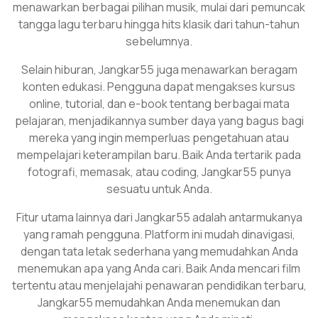
menawarkan berbagai pilihan musik, mulai dari pemuncak
tangga lagu terbaru hingga hits klasik dari tahun-tahun
sebelumnya.
Selain hiburan, Jangkar55 juga menawarkan beragam
konten edukasi. Pengguna dapat mengakses kursus
online, tutorial, dan e-book tentang berbagai mata
pelajaran, menjadikannya sumber daya yang bagus bagi
mereka yang ingin memperluas pengetahuan atau
mempelajari keterampilan baru. Baik Anda tertarik pada
fotografi, memasak, atau coding, Jangkar55 punya
sesuatu untuk Anda.
Fitur utama lainnya dari Jangkar55 adalah antarmukanya
yang ramah pengguna. Platform ini mudah dinavigasi,
dengan tata letak sederhana yang memudahkan Anda
menemukan apa yang Anda cari. Baik Anda mencari film
tertentu atau menjelajahi penawaran pendidikan terbaru,
Jangkar55 memudahkan Anda menemukan dan