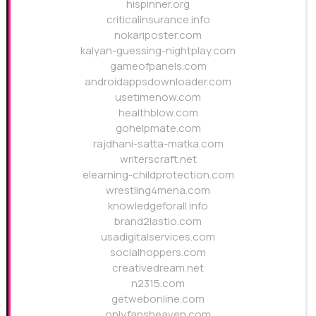
hispinner.org
criticalinsurance.info
nokariposter.com
kalyan-guessing-nightplay.com
gameofpanels.com
androidappsdownloader.com
usetimenow.com
healthblow.com
gohelpmate.com
rajdhani-satta-matka.com
writerscraft.net
elearning-childprotection.com
wrestling4mena.com
knowledgeforall.info
brand2lastio.com
usadigitalservices.com
socialhoppers.com
creativedream.net
n2315.com
getwebonline.com
onlyfansheaven.com