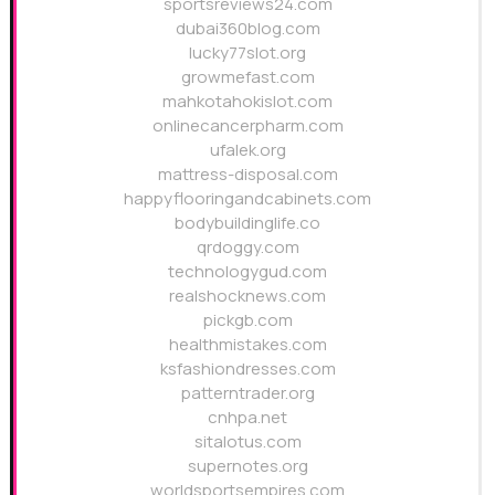
sportsreviews24.com
dubai360blog.com
lucky77slot.org
growmefast.com
mahkotahokislot.com
onlinecancerpharm.com
ufalek.org
mattress-disposal.com
happyflooringandcabinets.com
bodybuildinglife.co
qrdoggy.com
technologygud.com
realshocknews.com
pickgb.com
healthmistakes.com
ksfashiondresses.com
patterntrader.org
cnhpa.net
sitalotus.com
supernotes.org
worldsportsempires.com