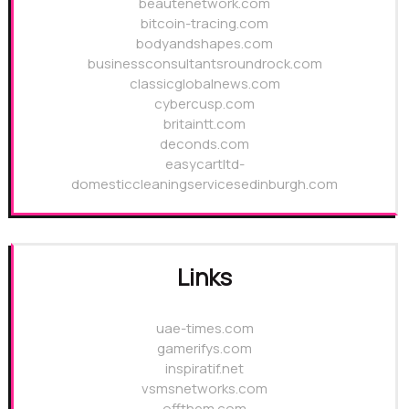
beautenetwork.com
bitcoin-tracing.com
bodyandshapes.com
businessconsultantsroundrock.com
classicglobalnews.com
cybercusp.com
britaintt.com
deconds.com
easycartltd-
domesticcleaningservicesedinburgh.com
Links
uae-times.com
gamerifys.com
inspiratif.net
vsmsnetworks.com
offthem.com