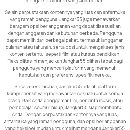
mengakses konten yang Anda minati.
Selain perpustakaan kontennya yang luas dan antarmuka
yang ramah pengguna, Jangkar55 juga menawarkan
beragam opsi berlangganan yang dapat disesuaikan
dengan anggaran dan kebutuhan berbeda. Pengguna
dapat memilih dari berbagai paket, termasuk langganan
bulanan atau tahunan, serta opsi untuk mengakses jenis
konten tertentu, seperti film atau kursus pendidikan.
Fleksibilitas ini menjadikan Jangkar55 pilihan tepat bagi
pengguna yang mencari platform yang memenuhi
kebutuhan dan preferensi spesifik mereka.
Secara keseluruhan, Jangkar55 adalah platform
komprehensif yang menawarkan sesuatu untuk semua
orang. Baik Anda penggemar film, pencinta musik, atau
pembelajar seumur hidup, Jangkar55 siap membantu
Anda. Dengan perpustakaan kontennya yang luas,
antarmuka yang ramah pengguna, dan opsi berlangganan
yang fleksibel, mudah untuk melihat mengapa Jangkar55