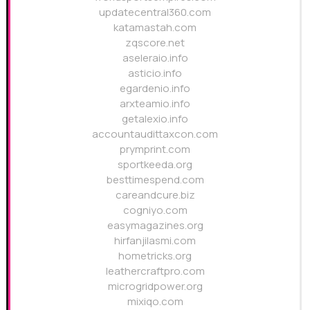
updatecentral360.com
katamastah.com
zqscore.net
aseleraio.info
asticio.info
egardenio.info
arxteamio.info
getalexio.info
accountaudittaxcon.com
prymprint.com
sportkeeda.org
besttimespend.com
careandcure.biz
cogniyo.com
easymagazines.org
hirfanjilasmi.com
hometricks.org
leathercraftpro.com
microgridpower.org
mixiqo.com