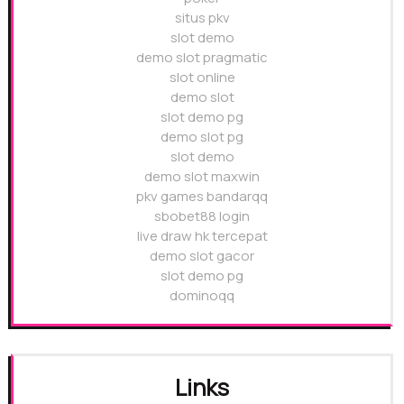
situs pkv
slot demo
demo slot pragmatic
slot online
demo slot
slot demo pg
demo slot pg
slot demo
demo slot maxwin
pkv games bandarqq
sbobet88 login
live draw hk tercepat
demo slot gacor
slot demo pg
dominoqq
Links