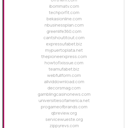
ibommatv.com
techporfit.com
bekasionline.com
nbusinessplan.com
greenlife360.com
cantshoutitout.com
expressufabet.biz
mypuertoplata.net
thepioneerxpress.com
howtofixissue.com
teamufabet.biz
webfullform.com
allviddownload.com
decorsmag.com
gamblingcasinonews.com
universitiesofamerica.net
progameofbrands.com
qbreview.org
servicewueste.org
zippyrevs.com