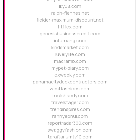
lky08.com
ralph-fiennes.net
fielder-maximum-discount.net
fitfllex.com
genesisbusinesscredit.com
inforuang.com
kindsmarket.com
luvelylife.com
macramb.com
mypet-diary.com
oxweekly.com
panamacitydeckcontractors.com
westfashions.com
toolshandy.com
travelstager.com
trendinspires.com
rannyephul.com
reportradar360.com
swaggyfashion.com
taraftariumtv10.com