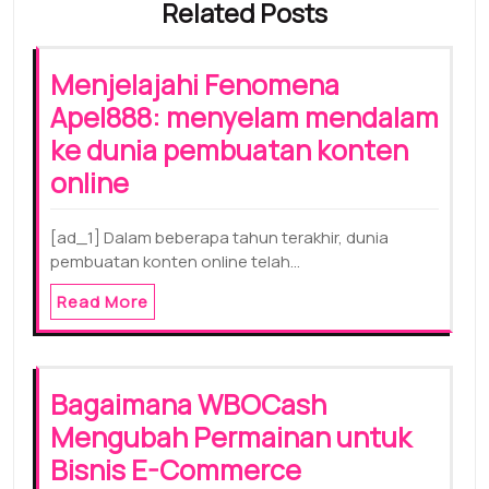
Related Posts
Menjelajahi Fenomena
Apel888: menyelam mendalam
ke dunia pembuatan konten
online
[ad_1] Dalam beberapa tahun terakhir, dunia
pembuatan konten online telah…
Read More
Bagaimana WBOCash
Mengubah Permainan untuk
Bisnis E-Commerce