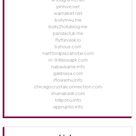
pinhive.net
warnabet.net
bollym4u.me
bolly2tollyblog.me
pandaclub.me
flyttevask.io
byhous.com
hartfordplazahotel.com
m-918kissapk.com
nabavkame.info
gakbiasa.com
iflowerhu.info
chicagocrystalconnection.com
imanabadii.com
trilipohu.info
appruptio.info