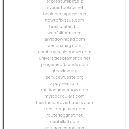
expressufabet.biz
mypuertoplata.net
thepioneerxpress.com
howtofixissue.com
teamufabet.biz
webfullform.com
allviddownload.com
decorsmag.com
gamblingcasinonews.com
universitiesofamerica.net
progameofbrands.com
qbreview.org
servicewueste.org
zippyrevs.com
matkanumbernow.com
myjobcirculars.com
healthmoreoverfitness.com
topslotxgames.com
routerloggnet.net
dantella6.com
slotsgamesone.com