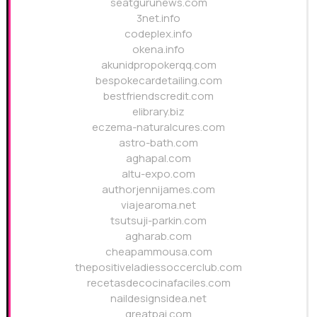
seatgurunews.com
3net.info
codeplex.info
okena.info
akunidpropokerqq.com
bespokecardetailing.com
bestfriendscredit.com
elibrary.biz
eczema-naturalcures.com
astro-bath.com
aghapal.com
altu-expo.com
authorjennijames.com
viajearoma.net
tsutsuji-parkin.com
agharab.com
cheapammousa.com
thepositiveladiessoccerclub.com
recetasdecocinafaciles.com
naildesignsidea.net
greatpai.com