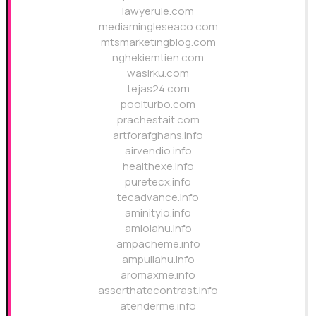
lawyerule.com
mediamingleseaco.com
mtsmarketingblog.com
nghekiemtien.com
wasirku.com
tejas24.com
poolturbo.com
prachestait.com
artforafghans.info
airvendio.info
healthexe.info
puretecx.info
tecadvance.info
aminityio.info
amiolahu.info
ampacheme.info
ampullahu.info
aromaxme.info
asserthatecontrast.info
atenderme.info