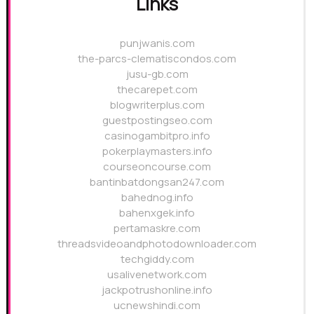
Links
punjwanis.com
the-parcs-clematiscondos.com
jusu-gb.com
thecarepet.com
blogwriterplus.com
guestpostingseo.com
casinogambitpro.info
pokerplaymasters.info
courseoncourse.com
bantinbatdongsan247.com
bahednog.info
bahenxgek.info
pertamaskre.com
threadsvideoandphotodownloader.com
techgiddy.com
usalivenetwork.com
jackpotrushonline.info
ucnewshindi.com