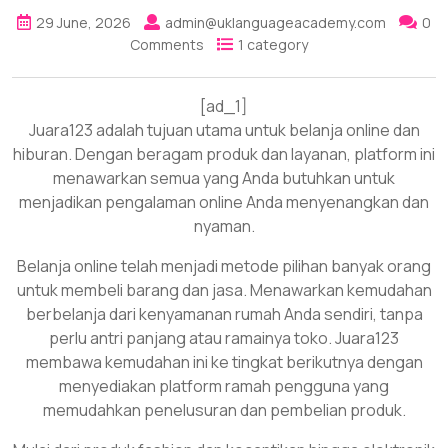
29 June, 2026
admin@uklanguageacademy.com
0
Comments
1 category
[ad_1]
Juara123 adalah tujuan utama untuk belanja online dan
hiburan. Dengan beragam produk dan layanan, platform ini
menawarkan semua yang Anda butuhkan untuk
menjadikan pengalaman online Anda menyenangkan dan
nyaman.
Belanja online telah menjadi metode pilihan banyak orang
untuk membeli barang dan jasa. Menawarkan kemudahan
berbelanja dari kenyamanan rumah Anda sendiri, tanpa
perlu antri panjang atau ramainya toko. Juara123
membawa kemudahan ini ke tingkat berikutnya dengan
menyediakan platform ramah pengguna yang
memudahkan penelusuran dan pembelian produk.