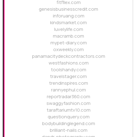
fitfllex.com
genesisbusinesscredit.com
inforuang.com
kindsmarket.com
luvelylife.com
macramb.com
mypet-diary.com
oxweekly.com
panamacitydeckcontractors.com
westfashions.com
toolshandy.com
travelstager.com
trendinspires.com
rannyephul.com
reportradar360.com
swaggyfashion.com
taraftariumtv10.com
questionquery.com
bodybuildinglegend.com
brilliant-nails.com
dandr-photography.com