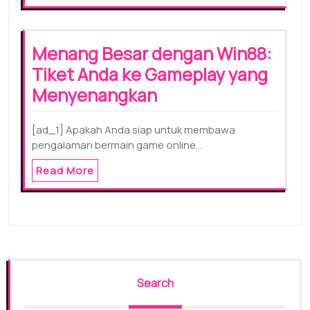
Menang Besar dengan Win88:
Tiket Anda ke Gameplay yang
Menyenangkan
[ad_1] Apakah Anda siap untuk membawa
pengalaman bermain game online…
Read More
Search