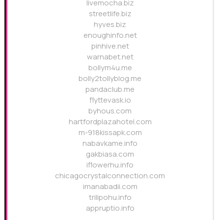
livemocha.biz
streetlife.biz
hyves.biz
enoughinfo.net
pinhive.net
warnabet.net
bollym4u.me
bolly2tollyblog.me
pandaclub.me
flyttevask.io
byhous.com
hartfordplazahotel.com
m-918kissapk.com
nabavkame.info
gakbiasa.com
iflowerhu.info
chicagocrystalconnection.com
imanabadii.com
trilipohu.info
appruptio.info