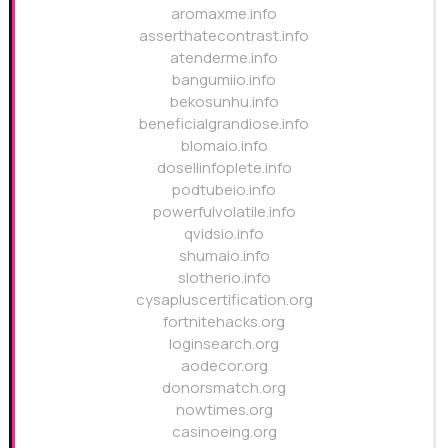
aromaxme.info
asserthatecontrast.info
atenderme.info
bangumiio.info
bekosunhu.info
beneficialgrandiose.info
blomaio.info
dosellinfoplete.info
podtubeio.info
powerfulvolatile.info
qvidsio.info
shumaio.info
slotherio.info
cysapluscertification.org
fortnitehacks.org
loginsearch.org
aodecor.org
donorsmatch.org
nowtimes.org
casinoeing.org