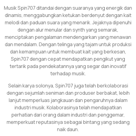
Musik Spin707 ditandai dengan suaranya yang energik dan
dinamis, menggabungkan ketukan berdenyut dengan kait
melodi dan paduan suara yang menarik. Jejaknya dipenuhi
dengan alur menular dan synth yang semarak,
menciptakan pengalaman mendengarkan yang menawan
dan mendalam. Dengan telinga yang tajam untuk produksi
dan kemampuan untuk membuat kait yang berkesan,
Spin707 dengan cepat mendapatkan pengikut yang
tertarik pada pendekatannya yang segar dan inovatif
terhadap musik.
Selain karya solonya, Spin707 juga telah berkolaborasi
dengan sejumlah seniman dan produser berbakat, lebih
lanjut memperluas jangkauan dan pengaruhnya dalam
industri musik. Kolaborasinya telah mendapatkan
perhatian dari orang dalam industri dan penggemar,
memperkuat reputasinya sebagai bintang yang sedang
naik daun.