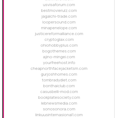
usvisaforum.com
bestmovierulz.com
jagalchi-trade.com
loopersound.com
minapenelope.com
justicereformalliance.com
cryptoglax.com
ohiohobbyplus.com
bogothemes.com
ajino-mingei.com
yourfreehost.info
cheapnorthfacejacketsm.com
gurjoshhomes.com
tombradydiet.com
bonthaiclub.com
casusbelli-mod.com
bookplatesociety.com
lebnewsmedia.com
sonosonora.com
linkuusinternasional1.com