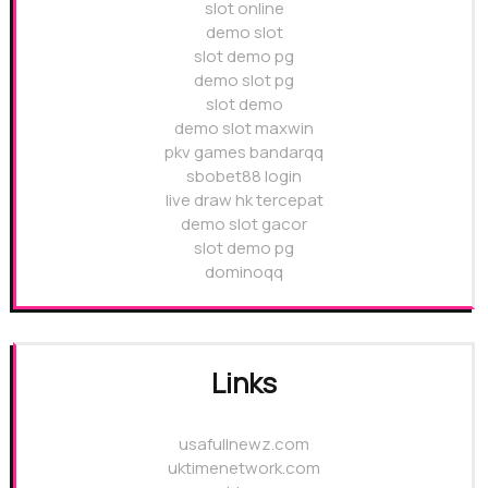
slot online
demo slot
slot demo pg
demo slot pg
slot demo
demo slot maxwin
pkv games bandarqq
sbobet88 login
live draw hk tercepat
demo slot gacor
slot demo pg
dominoqq
Links
usafullnewz.com
uktimenetwork.com