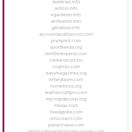
aseleraio.info
asticio.info
egardenio.info
arxteamio.info
getalexio.info
accountaudittaxcon.com
prymprint.com
sportkeeda.org
besttimespend.com
careandcure.biz
cogniyo.com
easymagazines.org
hirfanjilasmi.com
hometricks.org
leathercraftpro.com
microgridpower.org
mixiqo.com
needglobe.com
ortocoach.com
passionawe.com
pittsburghpaintingprofessionals.com