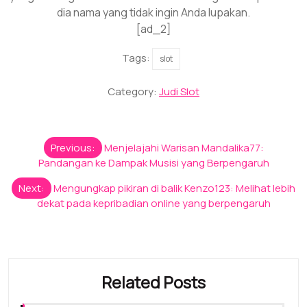
dia nama yang tidak ingin Anda lupakan.
[ad_2]
Tags:
slot
Category:
Judi Slot
Post
Previous:
Menjelajahi Warisan Mandalika77:
navigation
Pandangan ke Dampak Musisi yang Berpengaruh
Next:
Mengungkap pikiran di balik Kenzo123: Melihat lebih
dekat pada kepribadian online yang berpengaruh
Related Posts