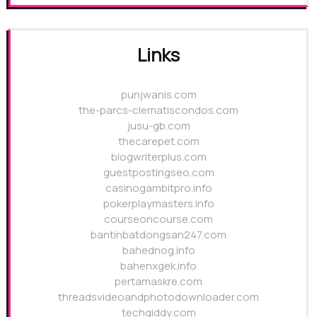
Links
punjwanis.com
the-parcs-clematiscondos.com
jusu-gb.com
thecarepet.com
blogwriterplus.com
guestpostingseo.com
casinogambitpro.info
pokerplaymasters.info
courseoncourse.com
bantinbatdongsan247.com
bahednog.info
bahenxgek.info
pertamaskre.com
threadsvideoandphotodownloader.com
techgiddy.com