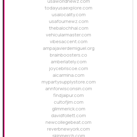
usaworldnewz.com
todayusaexplore.com
usalocality.com
usafournewz.com
thebalochhal.com
vehicularmaster.com
vibesaccent.com
ampajavierdemiguel.org
brainboosters.co
amberlately.com
joycebriscoe.com
aicarmina.com
mypartysupplystore.com
annforwisconsin.com
findjaipur.com
cultofjim.com
glimmerick.com
davidfollett.com
newcollegebeat.com
reverbnewyork.com
skinmerch.com