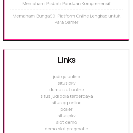
Memahami Plisbet: Panduan Komprehensif
Memahami Bunga99: Platform Online Lengkap untuk
Para Gamer
Links
judi qq online
situs pkv
demo slot online
situs judi bola terpercaya
situs qq online
poker
situs pkv
slot demo
demo slot pragmatic