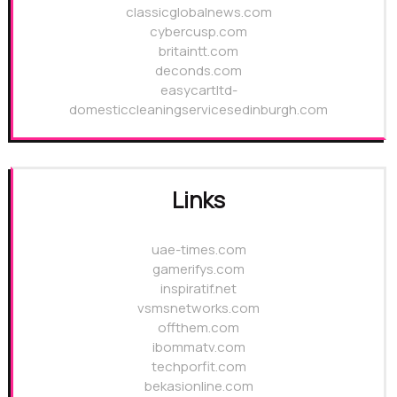
classicglobalnews.com
cybercusp.com
britaintt.com
deconds.com
easycartltd-
domesticcleaningservicesedinburgh.com
Links
uae-times.com
gamerifys.com
inspiratif.net
vsmsnetworks.com
offthem.com
ibommatv.com
techporfit.com
bekasionline.com