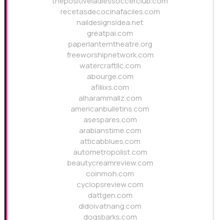
thepositiveladiessoccerclub.com
recetasdecocinafaciles.com
naildesignsidea.net
greatpai.com
paperlanterntheatre.org
freeworshipnetwork.com
watercraftllc.com
abourge.com
afiliixs.com
alharammallz.com
americanbulletins.com
asespares.com
arabianstime.com
atticabblues.com
autometropolist.com
beautycreamreview.com
coinmoh.com
cyclopsreview.com
dattgen.com
didoivatnang.com
dogsbarks.com