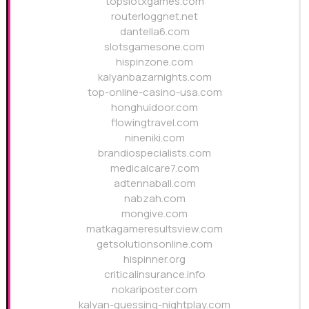
topslotxgames.com
routerloggnet.net
dantella6.com
slotsgamesone.com
hispinzone.com
kalyanbazarnights.com
top-online-casino-usa.com
honghuidoor.com
flowingtravel.com
nineniki.com
brandiospecialists.com
medicalcare7.com
adtennaball.com
nabzah.com
mongive.com
matkagameresultsview.com
getsolutionsonline.com
hispinner.org
criticalinsurance.info
nokariposter.com
kalyan-guessing-nightplay.com