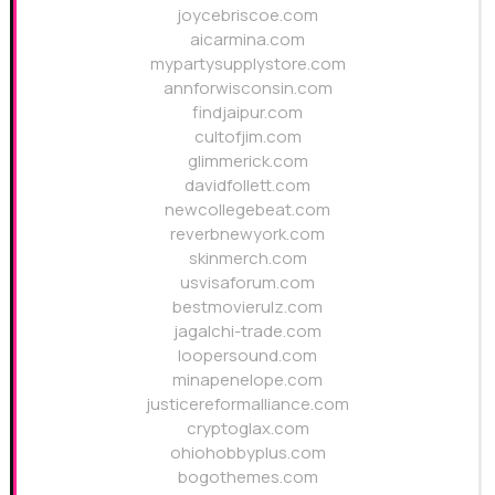
joycebriscoe.com
aicarmina.com
mypartysupplystore.com
annforwisconsin.com
findjaipur.com
cultofjim.com
glimmerick.com
davidfollett.com
newcollegebeat.com
reverbnewyork.com
skinmerch.com
usvisaforum.com
bestmovierulz.com
jagalchi-trade.com
loopersound.com
minapenelope.com
justicereformalliance.com
cryptoglax.com
ohiohobbyplus.com
bogothemes.com