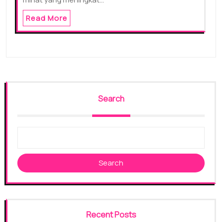
Read More
Search
Search
Recent Posts