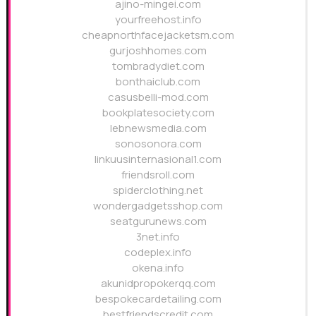
ajino-mingei.com
yourfreehost.info
cheapnorthfacejacketsm.com
gurjoshhomes.com
tombradydiet.com
bonthaiclub.com
casusbelli-mod.com
bookplatesociety.com
lebnewsmedia.com
sonosonora.com
linkuusinternasional1.com
friendsroll.com
spiderclothing.net
wondergadgetsshop.com
seatgurunews.com
3net.info
codeplex.info
okena.info
akunidpropokerqq.com
bespokecardetailing.com
bestfriendscredit.com