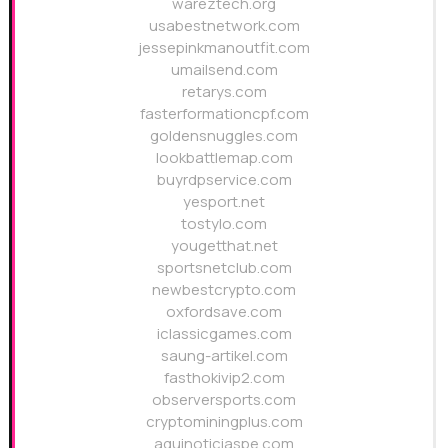
wareztech.org
usabestnetwork.com
jessepinkmanoutfit.com
umailsend.com
retarys.com
fasterformationcpf.com
goldensnuggles.com
lookbattlemap.com
buyrdpservice.com
yesport.net
tostylo.com
yougetthat.net
sportsnetclub.com
newbestcrypto.com
oxfordsave.com
iclassicgames.com
saung-artikel.com
fasthokivip2.com
observersports.com
cryptominingplus.com
aquinoticiaspe.com