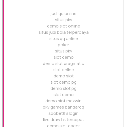
judi qq online
situs pkv
demo slot online
situs judi bola terpercaya
situs qq online
poker
situs pkv
slot demo
demo slot pragmatic
slot online
demo slot
slot demo pg
demo slot pg
slot demo
demo slot maxwin
pkv games bandarqq
sbobet88 login
live draw hk tercepat
demo slot gacor