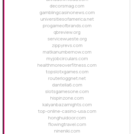
decorsmag.com
gamblingcasinonews.com
universitiesofamerica.net
progameofbrands.com
qbreview.org
servicewueste.org
zippyrevs.com
matkanumbernow.com
myjobcirculars.com
healthmoreoverfitness.com
topslotxgames.com
routerloggnet.net
dantella6.com
slotsgamesone.com
hispinzone.com
kalyanbazarnights.com
top-online-casino-usa.com
honghuidoor.com
flowingtravel.com
nineniki.com