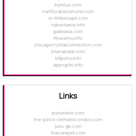
byhous.com
hartfordplazahotel.com
m-918kissapk.com
nabavkame.info
gakbiasa.com
iflowerhu.info
chicagocrystalconnection.com
imanabadii.com
trilipohu.info
appruptio.info
Links
punjwanis.com
the-parcs-clematiscondos.com
jusu-gb.com
thecarepet.com