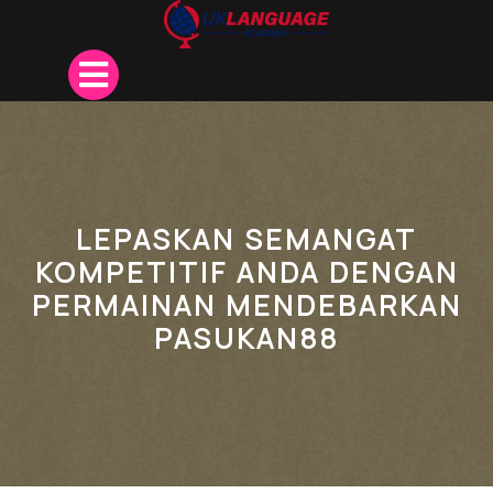
Skip
to
content
Open
Button
LEPASKAN SEMANGAT
KOMPETITIF ANDA DENGAN
PERMAINAN MENDEBARKAN
PASUKAN88