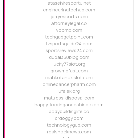
atasehirescortu.net
engineeringtechub.com
jerryescorts.com
attorneylegal.co
voomb.com
techgadgetpoint.com
tvsportsguide24.com
sportsreviews24.com
dubai360blog.com
lucky77slot.org
growmefast.com
mahkotahokislot.com
onlinecancerpharm.com
ufalek.org
mattress-disposal.com
happyflooringandcabinets.com
bodybuildinglife.co
qrdoggy.com
technologygud.com
realshocknews.com