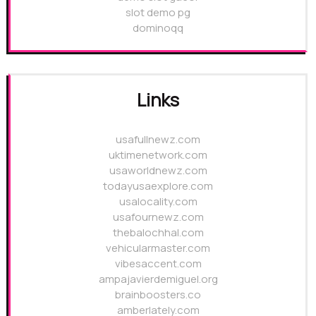
slot demo pg
dominoqq
Links
usafullnewz.com
uktimenetwork.com
usaworldnewz.com
todayusaexplore.com
usalocality.com
usafournewz.com
thebalochhal.com
vehicularmaster.com
vibesaccent.com
ampajavierdemiguel.org
brainboosters.co
amberlately.com