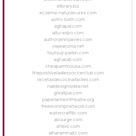
elibrary.biz
eczema-naturalcures.com
astro-bath.com
aghapal.com
altu-expo.com
authorjennijames.com
viajearoma.net
tsutsuji-parkin.com
agharab.com
cheapammousa.com
thepositiveladiessoccerclub.com
recetasdecocinafaciles.com
naildesignsidea.net
greatpai.com
paperlanterntheatre.org
freeworshipnetwork.com
watercraftllc.com
abourge.com
afiliixs.com
alharammallz.com