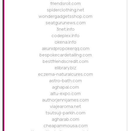
friendsroll.com
spiderclothing.net
wondergadgetsshop.com
seatgurunews.com
3net.info
codeplex.info
okena.info
akunidpropokerqq.com
bespokecardetailing.com
bestfriendscredit.com
elibrary.biz
eczema-naturalcures.com
astro-bath.com
aghapal.com
altu-expo.com
authorjennijames.com
viajearoma.net
tsutsuji-parkin.com
agharab.com
cheapammousa.com