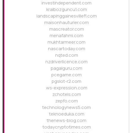
investindependent.com
kralbozguncu1.com
landscapinggainesvillefl.com
maisonhauturier.com
mascreator.com
menafahmi.com
mukhtarmeer.com
nascartoday.com
nqted.com
nzdriverlicence.com
pagalguru.com
pcegame.com
pgslot-r2.com
ws-expression.com
zchotels.com
zepfo.com
technologynews5.com
teknoeduka.com
thenews-blog.com
todaycryptotimes.com