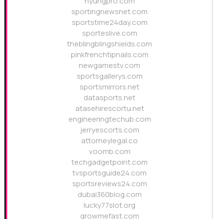
hyungpro.com
sportingnewsnet.com
sportstime24day.com
sporteslive.com
theblingblingshields.com
pinkfrenchtipnails.com
newgamestv.com
sportsgallerys.com
sportsmirrors.net
datasports.net
atasehirescortu.net
engineeringtechub.com
jerryescorts.com
attorneylegal.co
voomb.com
techgadgetpoint.com
tvsportsguide24.com
sportsreviews24.com
dubai360blog.com
lucky77slot.org
growmefast.com