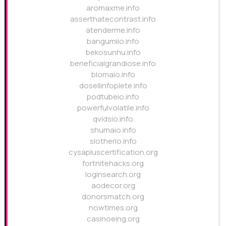
aromaxme.info
asserthatecontrast.info
atenderme.info
bangumiio.info
bekosunhu.info
beneficialgrandiose.info
blomaio.info
dosellinfoplete.info
podtubeio.info
powerfulvolatile.info
qvidsio.info
shumaio.info
slotherio.info
cysapluscertification.org
fortnitehacks.org
loginsearch.org
aodecor.org
donorsmatch.org
nowtimes.org
casinoeing.org