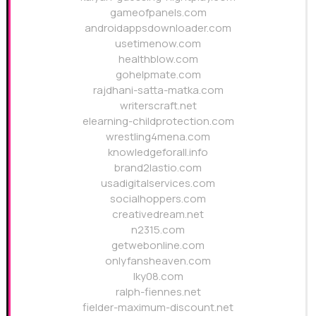
gameofpanels.com
androidappsdownloader.com
usetimenow.com
healthblow.com
gohelpmate.com
rajdhani-satta-matka.com
writerscraft.net
elearning-childprotection.com
wrestling4mena.com
knowledgeforall.info
brand2lastio.com
usadigitalservices.com
socialhoppers.com
creativedream.net
n2315.com
getwebonline.com
onlyfansheaven.com
lky08.com
ralph-fiennes.net
fielder-maximum-discount.net