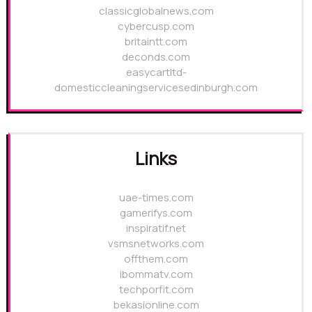
classicglobalnews.com
cybercusp.com
britaintt.com
deconds.com
easycartltd-
domesticcleaningservicesedinburgh.com
Links
uae-times.com
gamerifys.com
inspiratif.net
vsmsnetworks.com
offthem.com
ibommatv.com
techporfit.com
bekasionline.com