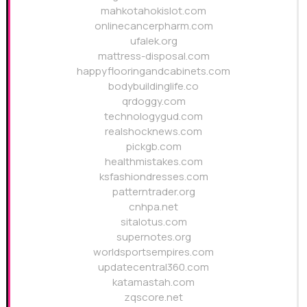
mahkotahokislot.com
onlinecancerpharm.com
ufalek.org
mattress-disposal.com
happyflooringandcabinets.com
bodybuildinglife.co
qrdoggy.com
technologygud.com
realshocknews.com
pickgb.com
healthmistakes.com
ksfashiondresses.com
patterntrader.org
cnhpa.net
sitalotus.com
supernotes.org
worldsportsempires.com
updatecentral360.com
katamastah.com
zqscore.net