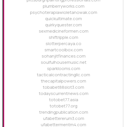
plumberryworks.com
psychoterapiawioletanowak.com
quickultimate.com
quirkyquester.com
sexmedicineformen.com
shiftripple.com
slotterpercaya.co
smartcoolbox.com
sohanjitfinances.com
soulfulhousemusic.net
sparklooms.com
tacticalcontractingllc.com
thecapitalpowers.com
tobabet88slot3.com
todayscurrentnews.com
totobet77.asia
totobet77.org
trendingpublication.com
ufabettererum3.com
ufabettermentm4.com