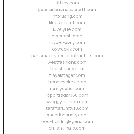
fitfllex.com
genesisbusinesscredit.com
inforuang.com
kindsmarket.com
luvelylife.com
macramb.com
mypet-diary.com
oxweekly.com
panamacitydeckcontractors.com
westfashions.com
toolshandy.com
travelstager.com
trendinspires.com
rannyephul.com
reportradar360.com
swaggyfashion.com
taraftariumtv10.com
questionquery.com
bodybuildinglegend.com
brilliant-nails.com