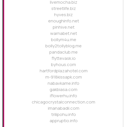
livemocha.biz
streetlife.biz
hyves.biz
enoughinfo.net
pinhive.net
warnabet.net
bollym4u.me
bolly2tollyblog.me
pandaclub.me
flyttevask.io
byhous.com
hartfordplazahotel.com
m-918kissapk.com
nabavkame.info
gakbiasa.com
iflowerhu.info
chicagocrystalconnection.com
imanabadii.com
trilipohu.info
appruptio.info