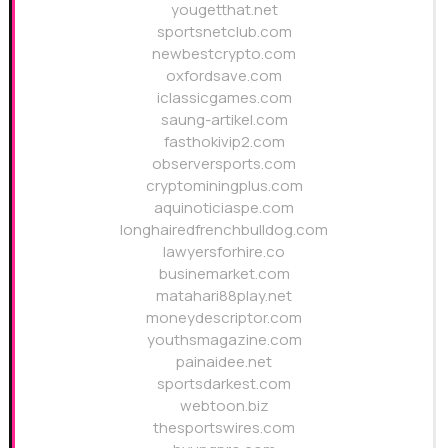
yougetthat.net
sportsnetclub.com
newbestcrypto.com
oxfordsave.com
iclassicgames.com
saung-artikel.com
fasthokivip2.com
observersports.com
cryptominingplus.com
aquinoticiaspe.com
longhairedfrenchbulldog.com
lawyersforhire.co
businemarket.com
matahari88play.net
moneydescriptor.com
youthsmagazine.com
painaidee.net
sportsdarkest.com
webtoon.biz
thesportswires.com