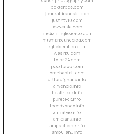
dandr-photography.com
dokteroce.com
journal-francais.com
justintv10.com
lawyerule.com
mediamingleseaco.com
mtsmarketingblog.com
nghekiemtien.com
wasirku.com
tejas24.com
poolturbo.com
prachestait.com
artforafghans.info
airvendio.info
healthexe.info
puretecx.info
tecadvance.info
aminityio.info
amiolahu.info
ampacheme.info
ampullahu.info