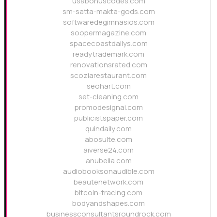
usabonuscodes.com
sm-satta-makta-gods.com
softwaredegimnasios.com
soopermagazine.com
spacecoastdailys.com
readytrademark.com
renovationsrated.com
scoziarestaurant.com
seohart.com
set-cleaning.com
promodesignai.com
publicistspaper.com
quindaily.com
abosulte.com
aiverse24.com
anubella.com
audiobooksonaudible.com
beautenetwork.com
bitcoin-tracing.com
bodyandshapes.com
businessconsultantsroundrock.com