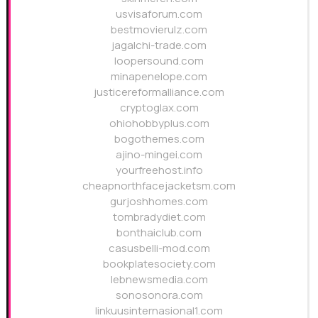
usvisaforum.com
bestmovierulz.com
jagalchi-trade.com
loopersound.com
minapenelope.com
justicereformalliance.com
cryptoglax.com
ohiohobbyplus.com
bogothemes.com
ajino-mingei.com
yourfreehost.info
cheapnorthfacejacketsm.com
gurjoshhomes.com
tombradydiet.com
bonthaiclub.com
casusbelli-mod.com
bookplatesociety.com
lebnewsmedia.com
sonosonora.com
linkuusinternasional1.com