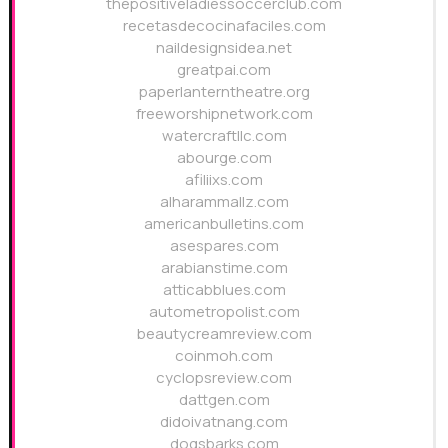
thepositiveladiessoccerclub.com
recetasdecocinafaciles.com
naildesignsidea.net
greatpai.com
paperlanterntheatre.org
freeworshipnetwork.com
watercraftllc.com
abourge.com
afiliixs.com
alharammallz.com
americanbulletins.com
asespares.com
arabianstime.com
atticabblues.com
autometropolist.com
beautycreamreview.com
coinmoh.com
cyclopsreview.com
dattgen.com
didoivatnang.com
dogsbarks.com