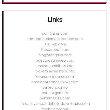
Links
punjwanis.com
the-parcs-clematiscondos.com
jusu-gb.com
thecarepet.com
blogwriterplus.com
guestpostingseo.com
casinogambitpro.info
pokerplaymasters.info
courseoncourse.com
bantinbatdongsan247.com
bahednog.info
bahenxgek.info
pertamaskre.com
threadsvideoandphotodownloader.com
techgiddy.com