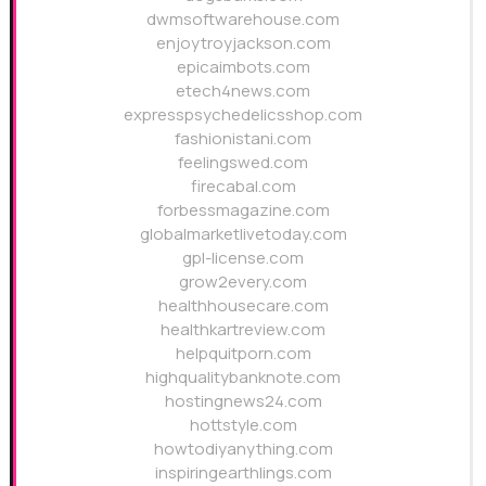
dwmsoftwarehouse.com
enjoytroyjackson.com
epicaimbots.com
etech4news.com
expresspsychedelicsshop.com
fashionistani.com
feelingswed.com
firecabal.com
forbessmagazine.com
globalmarketlivetoday.com
gpl-license.com
grow2every.com
healthhousecare.com
healthkartreview.com
helpquitporn.com
highqualitybanknote.com
hostingnews24.com
hottstyle.com
howtodiyanything.com
inspiringearthlings.com