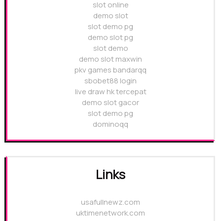
slot online
demo slot
slot demo pg
demo slot pg
slot demo
demo slot maxwin
pkv games bandarqq
sbobet88 login
live draw hk tercepat
demo slot gacor
slot demo pg
dominoqq
Links
usafullnewz.com
uktimenetwork.com