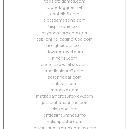
topslotxgames.com
routerloggnet.net
dantella6.com
slotsgamesone.com
hispinzone.com
kalyanbazarnights.com
top-online-casino-usa.com
honghuidoor.com
flowingtravel.com
nineniki.com
brandiospecialists.com
medicalcare7.com
adtennaball.com
nabzah.com
mongive.com
matkagameresultsview.com
getsolutionsonline.com
hispinner.org
criticalinsurance.info
nokariposter.com
kalyan-guessing-nightplay.com