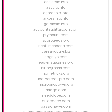
aseleraio.info
asticio.info
egardenio.info
arxteamio.info
getalexio.info
accountaudittaxcon.com
prymprint.com
sportkeeda.org
besttimespend.com
careandcure.biz
cogniyo.com
easymagazines.org
hirfanjilasmi.com
hometricks.org
leathercraftpro.com
microgridpower.org
mixiqo.com
needglobe.com
ortocoach.com
passionawe.com
pittsburghpaintingprofessionals.com