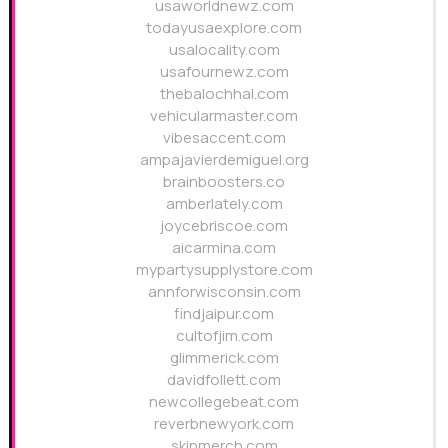
usaworldnewz.com
todayusaexplore.com
usalocality.com
usafournewz.com
thebalochhal.com
vehicularmaster.com
vibesaccent.com
ampajavierdemiguel.org
brainboosters.co
amberlately.com
joycebriscoe.com
aicarmina.com
mypartysupplystore.com
annforwisconsin.com
findjaipur.com
cultofjim.com
glimmerick.com
davidfollett.com
newcollegebeat.com
reverbnewyork.com
skinmerch.com