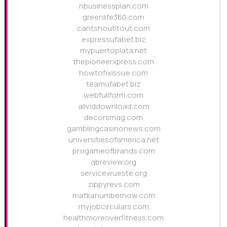
nbusinessplan.com
greenlife360.com
cantshoutitout.com
expressufabet.biz
mypuertoplata.net
thepioneerxpress.com
howtofixissue.com
teamufabet.biz
webfullform.com
allviddownload.com
decorsmag.com
gamblingcasinonews.com
universitiesofamerica.net
progameofbrands.com
qbreview.org
servicewueste.org
zippyrevs.com
matkanumbernow.com
myjobcirculars.com
healthmoreoverfitness.com