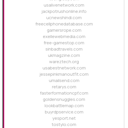
usalivenetwork.com
jackpotrushonline.info
ucnewshindi.com
freecellphonedatabase.com
gamersrope.com
exellewebmedia.com
free-gamestop.com
sinbadtravels.com
ukmagzine.com
wareztech.org
usabestnetwork.com
jessepinkmanoutfit.com
umailsend.com
retarys.com
fasterformationcpf.com
goldensnuggles.com
lookbattlemap.com
buyrdpservice.com
yesport.net
tostylo.com