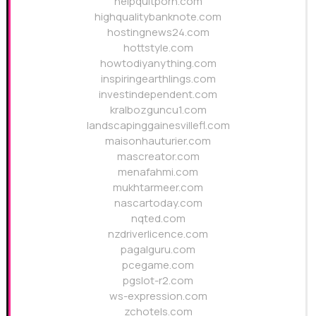
helpquitporn.com
highqualitybanknote.com
hostingnews24.com
hottstyle.com
howtodiyanything.com
inspiringearthlings.com
investindependent.com
kralbozguncu1.com
landscapinggainesvillefl.com
maisonhauturier.com
mascreator.com
menafahmi.com
mukhtarmeer.com
nascartoday.com
nqted.com
nzdriverlicence.com
pagalguru.com
pcegame.com
pgslot-r2.com
ws-expression.com
zchotels.com