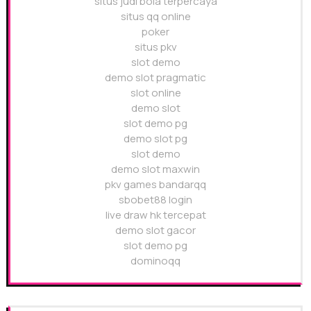
situs judi bola terpercaya
situs qq online
poker
situs pkv
slot demo
demo slot pragmatic
slot online
demo slot
slot demo pg
demo slot pg
slot demo
demo slot maxwin
pkv games bandarqq
sbobet88 login
live draw hk tercepat
demo slot gacor
slot demo pg
dominoqq