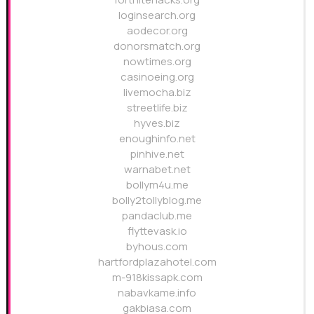
loginsearch.org
aodecor.org
donorsmatch.org
nowtimes.org
casinoeing.org
livemocha.biz
streetlife.biz
hyves.biz
enoughinfo.net
pinhive.net
warnabet.net
bollym4u.me
bolly2tollyblog.me
pandaclub.me
flyttevask.io
byhous.com
hartfordplazahotel.com
m-918kissapk.com
nabavkame.info
gakbiasa.com