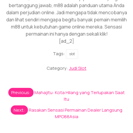
bertanggung jawab, m88 adalah panduan utama Anda
dalam perjudian online. Jadi mengapa tidak mencobanya
dan lihat sendiri mengapa begitu banyak pemain memilih
m88 untuk kebutuhan game online mereka. Sensasi
permainan ini hanya dengan sekali klik!
[ad_2]
Tags:
slot
Category:
Judi Slot
Post
Previous:
Mahajitu: Kota Hilang yang Terlupakan Saat
navigation
Itu
Next:
Rasakan Sensasi Permainan Dealer Langsung
MPO88Asia