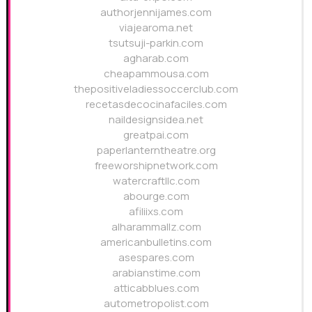
authorjennijames.com
viajearoma.net
tsutsuji-parkin.com
agharab.com
cheapammousa.com
thepositiveladiessoccerclub.com
recetasdecocinafaciles.com
naildesignsidea.net
greatpai.com
paperlanterntheatre.org
freeworshipnetwork.com
watercraftllc.com
abourge.com
afiliixs.com
alharammallz.com
americanbulletins.com
asespares.com
arabianstime.com
atticabblues.com
autometropolist.com