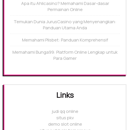
Apa itu Ahlicasino? Memahami Dasar-dasar
Permainan Online
Temukan Dunia JurusCasino yang Menyenangkan:
Panduan Utama Anda
Memahami Plisbet: Panduan Komprehensif
Memahami Bunga99: Platform Online Lengkap untuk
Para Gamer
Links
judi qq online
situs pkv
demo slot online