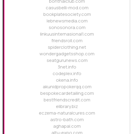
bonthaiclub.com
casusbelli-mod.com
bookplatesociety.com
lebnewsmedia.com
sonosonora.com
linkuusinternasional1.com
friendsroll.com
spiderclothing.net
wondergadgetsshop.com
seatgurunews.com
3net.info
codeplex.info
okena.info
akunidpropokerqq.com
bespokecardetailing.com
bestfriendscredit.com
elibrary.biz
eczema-naturalcures.com
astro-bath.com
aghapal.com
altu-expo.com