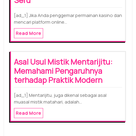
Seru
[ad_1] Jika Anda penggemar permainan kasino dan
mencari platform online…
Read More
Asal Usul Mistik Mentarijitu:
Memahami Pengaruhnya
terhadap Praktik Modern
[ad_1] Mentarijitu, juga dikenal sebagai asal
muasal mistik matahari, adalah…
Read More