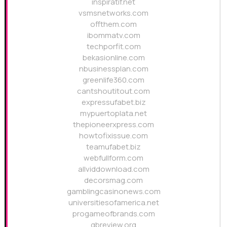
inspiratif.net
vsmsnetworks.com
offthem.com
ibommatv.com
techporfit.com
bekasionline.com
nbusinessplan.com
greenlife360.com
cantshoutitout.com
expressufabet.biz
mypuertoplata.net
thepioneerxpress.com
howtofixissue.com
teamufabet.biz
webfullform.com
allviddownload.com
decorsmag.com
gamblingcasinonews.com
universitiesofamerica.net
progameofbrands.com
qbreview.org