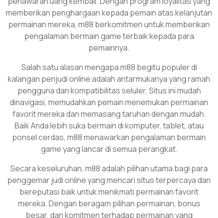
penawaran uang kembali. Dengan program loyalitas yang
memberikan penghargaan kepada pemain atas kelanjutan
permainan mereka, m88 berkomitmen untuk memberikan
pengalaman bermain game terbaik kepada para
pemainnya.
Salah satu alasan mengapa m88 begitu populer di
kalangan penjudi online adalah antarmukanya yang ramah
pengguna dan kompatibilitas seluler. Situs ini mudah
dinavigasi, memudahkan pemain menemukan permainan
favorit mereka dan memasang taruhan dengan mudah.
Baik Anda lebih suka bermain di komputer, tablet, atau
ponsel cerdas, m88 menawarkan pengalaman bermain
game yang lancar di semua perangkat.
Secara keseluruhan, m88 adalah pilihan utama bagi para
penggemar judi online yang mencari situs terpercaya dan
bereputasi baik untuk menikmati permainan favorit
mereka. Dengan beragam pilihan permainan, bonus
besar, dan komitmen terhadap permainan yang