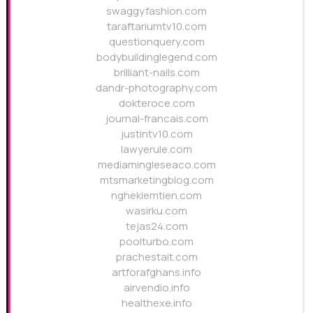
swaggyfashion.com
taraftariumtv10.com
questionquery.com
bodybuildinglegend.com
brilliant-nails.com
dandr-photography.com
dokteroce.com
journal-francais.com
justintv10.com
lawyerule.com
mediamingleseaco.com
mtsmarketingblog.com
nghekiemtien.com
wasirku.com
tejas24.com
poolturbo.com
prachestait.com
artforafghans.info
airvendio.info
healthexe.info