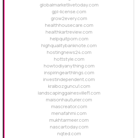
globalmarketlivetoday.com
gpl-license.com
grow2every.com
healthhousecare.com
healthkartreview.com
helpquitporn.com
highqualitybanknote.com
hostingnews24.com
hottstyle.com
howtodiyanything.com
inspiringearthlings.com
investindependent.com
kralbozguncu1.com
landscapinggainesvillefl.com
maisonhauturier.com
mascreator.com
menafahmi.com
mukhtarmeer.com
nascartoday.com
nqted.com