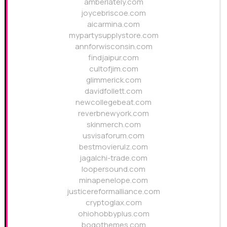
amberlately.com
joycebriscoe.com
aicarmina.com
mypartysupplystore.com
annforwisconsin.com
findjaipur.com
cultofjim.com
glimmerick.com
davidfollett.com
newcollegebeat.com
reverbnewyork.com
skinmerch.com
usvisaforum.com
bestmovierulz.com
jagalchi-trade.com
loopersound.com
minapenelope.com
justicereformalliance.com
cryptoglax.com
ohiohobbyplus.com
bogothemes.com