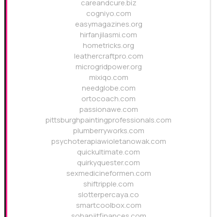
careandcure.biz
cogniyo.com
easymagazines.org
hirfanjilasmi.com
hometricks.org
leathercraftpro.com
microgridpower.org
mixiqo.com
needglobe.com
ortocoach.com
passionawe.com
pittsburghpaintingprofessionals.com
plumberryworks.com
psychoterapiawioletanowak.com
quickultimate.com
quirkyquester.com
sexmedicineformen.com
shiftripple.com
slotterpercaya.co
smartcoolbox.com
sohanjitfinances.com