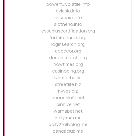
powerfulvolatile.info
qvidsio.info
shumaio.info
slotherio.info
cysapluscertification.org
fortnitehacks.org
loginsearch.org
aodecor.org
donorsmatch.org
nowtimes.org
casinoeing.org
livemocha.biz
streetlife.biz
hyves.biz
enoughinfo.net
pinhive.net
warnabet.net
bollym4u.me
bolly2tollyblog.me
pandaclub.me