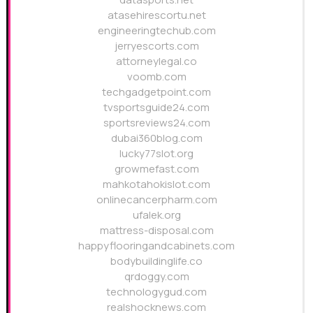
atasehirescortu.net
engineeringtechub.com
jerryescorts.com
attorneylegal.co
voomb.com
techgadgetpoint.com
tvsportsguide24.com
sportsreviews24.com
dubai360blog.com
lucky77slot.org
growmefast.com
mahkotahokislot.com
onlinecancerpharm.com
ufalek.org
mattress-disposal.com
happyflooringandcabinets.com
bodybuildinglife.co
qrdoggy.com
technologygud.com
realshocknews.com