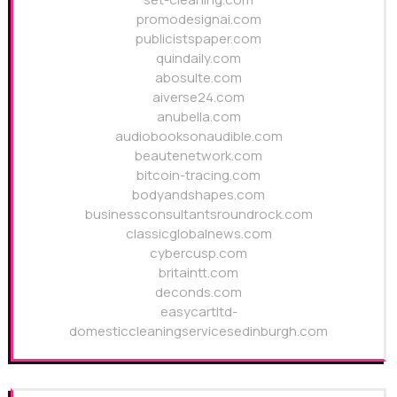
promodesignai.com
publicistspaper.com
quindaily.com
abosulte.com
aiverse24.com
anubella.com
audiobooksonaudible.com
beautenetwork.com
bitcoin-tracing.com
bodyandshapes.com
businessconsultantsroundrock.com
classicglobalnews.com
cybercusp.com
britaintt.com
deconds.com
easycartltd-
domesticcleaningservicesedinburgh.com