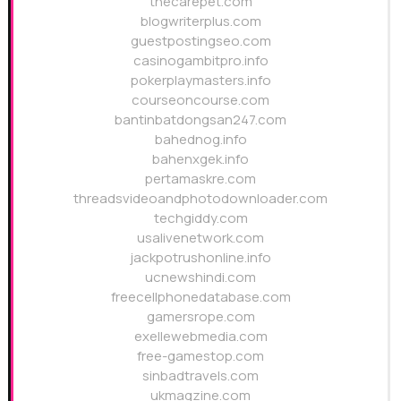
thecarepet.com
blogwriterplus.com
guestpostingseo.com
casinogambitpro.info
pokerplaymasters.info
courseoncourse.com
bantinbatdongsan247.com
bahednog.info
bahenxgek.info
pertamaskre.com
threadsvideoandphotodownloader.com
techgiddy.com
usalivenetwork.com
jackpotrushonline.info
ucnewshindi.com
freecellphonedatabase.com
gamersrope.com
exellewebmedia.com
free-gamestop.com
sinbadtravels.com
ukmagzine.com