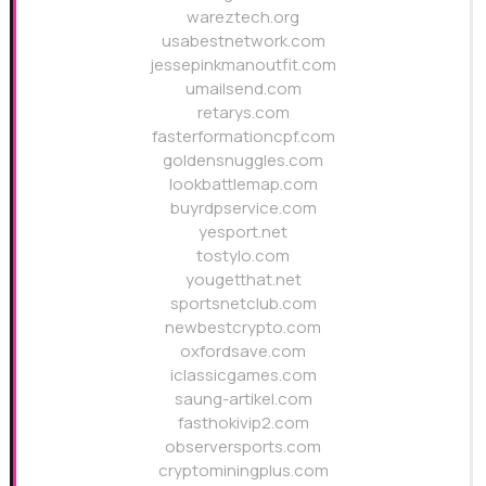
wareztech.org
usabestnetwork.com
jessepinkmanoutfit.com
umailsend.com
retarys.com
fasterformationcpf.com
goldensnuggles.com
lookbattlemap.com
buyrdpservice.com
yesport.net
tostylo.com
yougetthat.net
sportsnetclub.com
newbestcrypto.com
oxfordsave.com
iclassicgames.com
saung-artikel.com
fasthokivip2.com
observersports.com
cryptominingplus.com