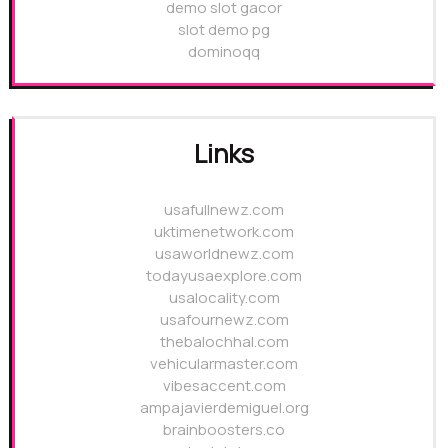
demo slot gacor
slot demo pg
dominoqq
Links
usafullnewz.com
uktimenetwork.com
usaworldnewz.com
todayusaexplore.com
usalocality.com
usafournewz.com
thebalochhal.com
vehicularmaster.com
vibesaccent.com
ampajavierdemiguel.org
brainboosters.co