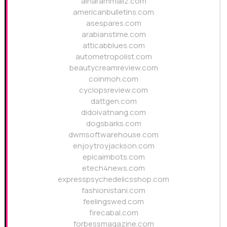
alharammallz.com
americanbulletins.com
asespares.com
arabianstime.com
atticabblues.com
autometropolist.com
beautycreamreview.com
coinmoh.com
cyclopsreview.com
dattgen.com
didoivatnang.com
dogsbarks.com
dwmsoftwarehouse.com
enjoytroyjackson.com
epicaimbots.com
etech4news.com
expresspsychedelicsshop.com
fashionistani.com
feelingswed.com
firecabal.com
forbessmagazine.com