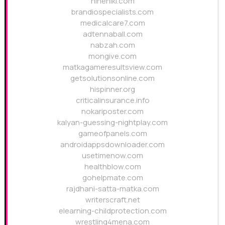
nineniki.com
brandiospecialists.com
medicalcare7.com
adtennaball.com
nabzah.com
mongive.com
matkagameresultsview.com
getsolutionsonline.com
hispinner.org
criticalinsurance.info
nokariposter.com
kalyan-guessing-nightplay.com
gameofpanels.com
androidappsdownloader.com
usetimenow.com
healthblow.com
gohelpmate.com
rajdhani-satta-matka.com
writerscraft.net
elearning-childprotection.com
wrestling4mena.com