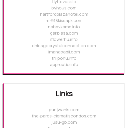
flyttevask.io
byhous.com
hartfordplazahotel.com
m-918kissapk.com
nabavkame.info
gakbiasa.com
iflowerhu.info
chicagocrystalconnection.com
imanabadii.com
trilipohu.info
appruptio.info
Links
punjwanis.com
the-parcs-clematiscondos.com
jusu-gb.com