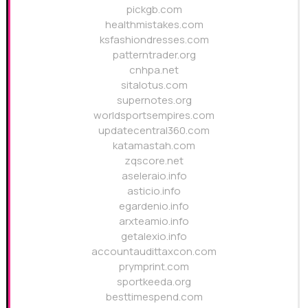
pickgb.com
healthmistakes.com
ksfashiondresses.com
patterntrader.org
cnhpa.net
sitalotus.com
supernotes.org
worldsportsempires.com
updatecentral360.com
katamastah.com
zqscore.net
aseleraio.info
asticio.info
egardenio.info
arxteamio.info
getalexio.info
accountaudittaxcon.com
prymprint.com
sportkeeda.org
besttimespend.com