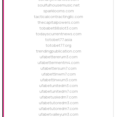
soulfulhousemusic.net
sparklooms.com
tacticalcontractingllc.com
thecapitalpowers.com
tobabet88slot3.com
todayscurrentnews.com
totobet77.asia
totobet77.org
trendingpublication.com
ufabettererum3.com
ufabettermentm4.com
ufabettersum7.com
ufabettinwm7.com
ufabettinwum3.com
ufabetunitedm3.com
ufabetunitedm7.com
ufabetuskedm7.com
ufabetutoredm3.com
ufabetutoredm7.com
ufabetvalleyum3.com