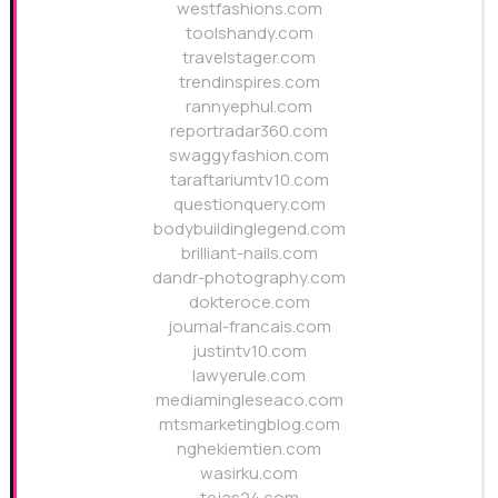
westfashions.com
toolshandy.com
travelstager.com
trendinspires.com
rannyephul.com
reportradar360.com
swaggyfashion.com
taraftariumtv10.com
questionquery.com
bodybuildinglegend.com
brilliant-nails.com
dandr-photography.com
dokteroce.com
journal-francais.com
justintv10.com
lawyerule.com
mediamingleseaco.com
mtsmarketingblog.com
nghekiemtien.com
wasirku.com
tejas24.com