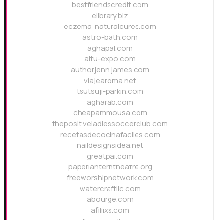
bestfriendscredit.com
elibrary.biz
eczema-naturalcures.com
astro-bath.com
aghapal.com
altu-expo.com
authorjennijames.com
viajearoma.net
tsutsuji-parkin.com
agharab.com
cheapammousa.com
thepositiveladiessoccerclub.com
recetasdecocinafaciles.com
naildesignsidea.net
greatpai.com
paperlanterntheatre.org
freeworshipnetwork.com
watercraftllc.com
abourge.com
afiliixs.com