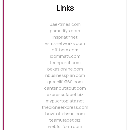
Links
uae-times.com
gamerifys.com
inspiratif.net
vsmsnetworks.com
offthem.com
ibommatv.com
techporfit.com
bekasionline.com
nbusinessplan.com
greenlife360.com
cantshoutitout.com
expressufabet.biz
mypuertoplata.net
thepioneerxpress.com
howtofixissue.com
teamufabet.biz
webfullform.com