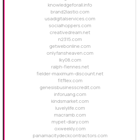
knowledgeforall.info
brand2lastio.com
usadigitalservices.com
socialhoppers.com
creativedream.net
n2315.com
getwebonline.com
onlyfansheaven.com
lky08.com
ralph-fiennes.net
fielder-maximum-discount.net
fitfllex.com
genesisbusinesscredit.com
inforuang.com
kindsmarket.com
luvelylife.com
macramb.com
mypet-diary.com
oxweekly.com
panamacitydeckcontractors.com