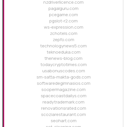
nzdriverlicence.com
pagalguru.com
pcegame.com
pgslot-r2.com
ws-expression.com
zchotels.com
zepfo.com
technologynews5.com
teknoeduka.com
thenews-blog.com
todaycryptotimes.com
usabonuscodes.com
sm-satta-makta-gods.com
softwaredegimnasios.com
soopermagazine.com
spacecoastdailys.com
readytrademark.com
renovationsrated.com
scoziarestaurant.com
seohart.com
set-cleaning.com