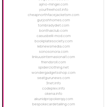
ajino-mingei.com
yourfreehost.info
cheapnorthfacejacketsm.com
gurjoshhomes.com
tombradydiet.com
bonthaiclub.com
casusbelli-mod.com
bookplatesociety.com
lebnewsmedia.com
sonosonora.com
linkuusinternasional1.com
friendsroll.com
spiderclothing.net
wondergadgetsshop.com
seatgurunews.com
3net.info
codeplex.info
okena.info
akunidpropokerqq.com
bespokecardetailing.com