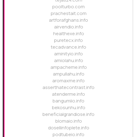
poolturbo.com
prachestait.com
artforafghans.info
airvendio.info
healthexe.info
puretecx.info
tecadvance.info
aminityio.info
amiolahu.info
ampacheme.info
ampullahu.info
aromaxme.info
asserthatecontrast.info
atenderme.info
bangumiio.info
bekosunhu.info
beneficialgrandiose.info
blomaio.info
dosellinfoplete.info
podtubeio.info