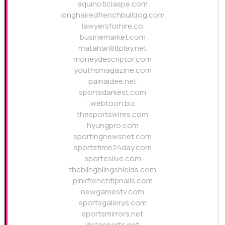
aquinoticiaspe.com
longhairedfrenchbulldog.com
lawyersforhire.co
businemarket.com
matahari88play.net
moneydescriptor.com
youthsmagazine.com
painaidee.net
sportsdarkest.com
webtoon.biz
thesportswires.com
hyungpro.com
sportingnewsnet.com
sportstime24day.com
sporteslive.com
theblingblingshields.com
pinkfrenchtipnails.com
newgamestv.com
sportsgallerys.com
sportsmirrors.net
datasports.net