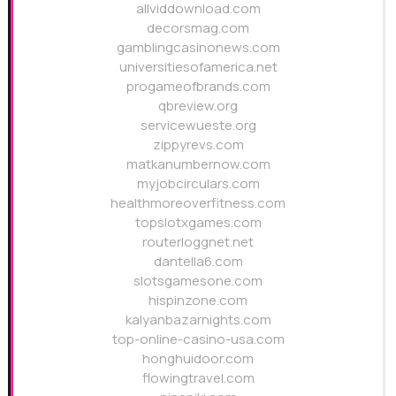
allviddownload.com
decorsmag.com
gamblingcasinonews.com
universitiesofamerica.net
progameofbrands.com
qbreview.org
servicewueste.org
zippyrevs.com
matkanumbernow.com
myjobcirculars.com
healthmoreoverfitness.com
topslotxgames.com
routerloggnet.net
dantella6.com
slotsgamesone.com
hispinzone.com
kalyanbazarnights.com
top-online-casino-usa.com
honghuidoor.com
flowingtravel.com