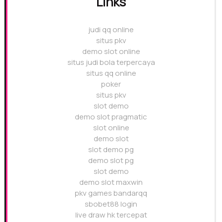
Links
judi qq online
situs pkv
demo slot online
situs judi bola terpercaya
situs qq online
poker
situs pkv
slot demo
demo slot pragmatic
slot online
demo slot
slot demo pg
demo slot pg
slot demo
demo slot maxwin
pkv games bandarqq
sbobet88 login
live draw hk tercepat