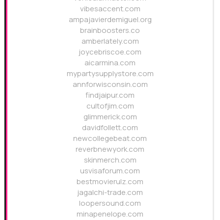
vibesaccent.com
ampajavierdemiguel.org
brainboosters.co
amberlately.com
joycebriscoe.com
aicarmina.com
mypartysupplystore.com
annforwisconsin.com
findjaipur.com
cultofjim.com
glimmerick.com
davidfollett.com
newcollegebeat.com
reverbnewyork.com
skinmerch.com
usvisaforum.com
bestmovierulz.com
jagalchi-trade.com
loopersound.com
minapenelope.com