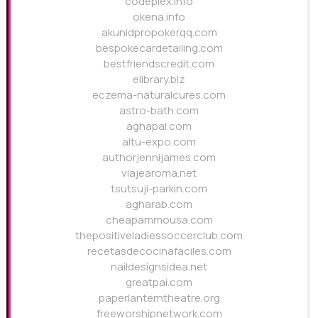
codeplex.info
okena.info
akunidpropokerqq.com
bespokecardetailing.com
bestfriendscredit.com
elibrary.biz
eczema-naturalcures.com
astro-bath.com
aghapal.com
altu-expo.com
authorjennijames.com
viajearoma.net
tsutsuji-parkin.com
agharab.com
cheapammousa.com
thepositiveladiessoccerclub.com
recetasdecocinafaciles.com
naildesignsidea.net
greatpai.com
paperlanterntheatre.org
freeworshipnetwork.com