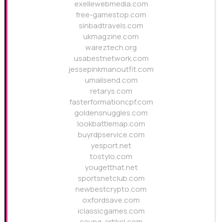
exellewebmedia.com
free-gamestop.com
sinbadtravels.com
ukmagzine.com
wareztech.org
usabestnetwork.com
jessepinkmanoutfit.com
umailsend.com
retarys.com
fasterformationcpf.com
goldensnuggles.com
lookbattlemap.com
buyrdpservice.com
yesport.net
tostylo.com
yougetthat.net
sportsnetclub.com
newbestcrypto.com
oxfordsave.com
iclassicgames.com
saung-artikel.com