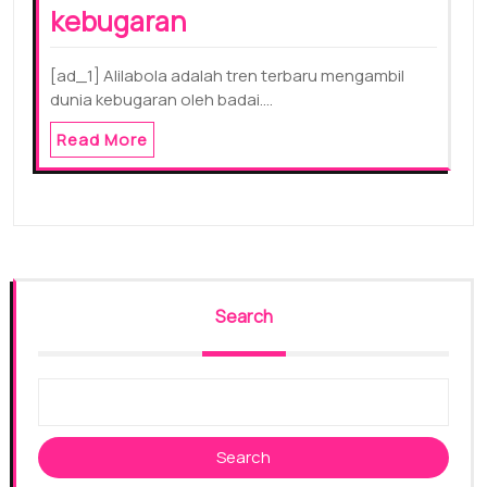
kebugaran
[ad_1] Alilabola adalah tren terbaru mengambil
dunia kebugaran oleh badai.…
Read More
Search
Search