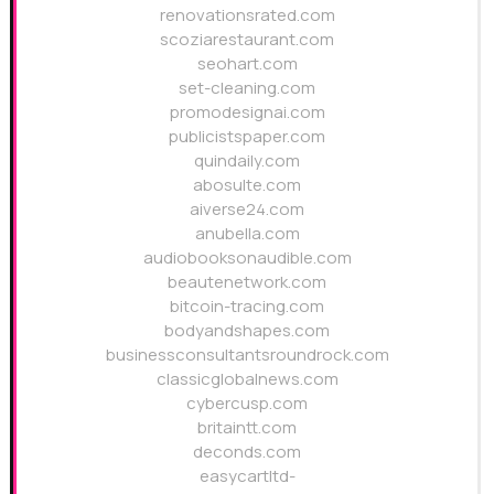
renovationsrated.com
scoziarestaurant.com
seohart.com
set-cleaning.com
promodesignai.com
publicistspaper.com
quindaily.com
abosulte.com
aiverse24.com
anubella.com
audiobooksonaudible.com
beautenetwork.com
bitcoin-tracing.com
bodyandshapes.com
businessconsultantsroundrock.com
classicglobalnews.com
cybercusp.com
britaintt.com
deconds.com
easycartltd-