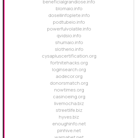
beneficialgrandiose.info
blomaio.info
dosellinfoplete.info
podtubeio.info
powerfulvolatile.info
qvidsio.info
shumaio.info
slotherio.info
cysapluscertification.org
fortnitehacks.org
loginsearch.org
aodecor.org
donorsmatch.org
nowtimes.org
casinoeing.org
livemocha.biz
streetlife.biz
hyves.biz
enoughinfo.net
pinhive.net
warnabet.net