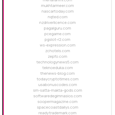
mukhtarmeer.com
nascartoday.com
nqted.com
nzdriverlicence.com
pagalguru.com
pcegame.com
pgslot-r2.com
ws-expression.com
zchotels.com
zepfo.com
technologynews5.com
teknoeduka.com
thenews-blog.com
todaycryptotimes.com
usabonuscodes.com
sm-satta-makta-gods.com
softwaredegimnasios.com
soopermagazine.com
spacecoastdailys.com
readytrademark.com