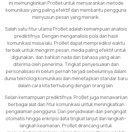
ini memungkinkan Pro8et untuk menyarankan metode
komunikasi yang paling efektif dan membantu pengguna
menyusun pesan yang menarik.
Salah satu fitur utama Pro8et adalah kemampuan analisis
prediktifnya. Dengan menganalisis pola dan hasil
komunikasi masa lalu, Pro8et dapat memprediksi waktu
terbaik untuk mengirim pesan, media paling efektif untuk
digunakan, dan bahkan nada dan bahasa yang akan
diterima oleh penerima. Tingkat penyesuaian dan
personalisasi ini belum pernah terjadi sebelumnya dalam
dunia teknologi komunikasi dan menetapkan standar baru
dalam cara kita terhubung dengan orang lain.
Selain kemampuan prediktifnya, Pro8et juga menawarkan
berbagai alat dan fitur komunikasi untuk meningkatkan
pengalaman pengguna. Dari penjadwalan dan pengingat
otomatis hingga enkripsi data tingkat lanjut dan langkah-
langkah keamanan, Pro8et dirancang untuk