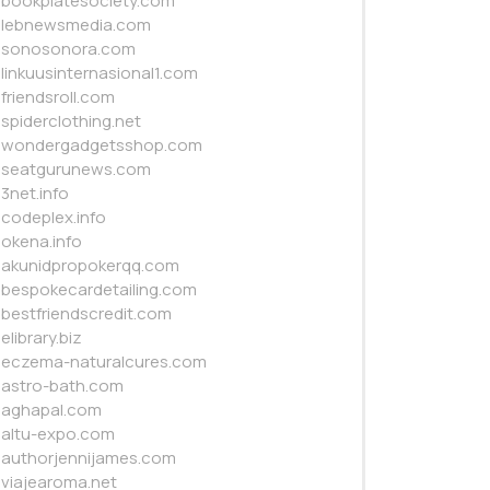
bookplatesociety.com
lebnewsmedia.com
sonosonora.com
linkuusinternasional1.com
friendsroll.com
spiderclothing.net
wondergadgetsshop.com
seatgurunews.com
3net.info
codeplex.info
okena.info
akunidpropokerqq.com
bespokecardetailing.com
bestfriendscredit.com
elibrary.biz
eczema-naturalcures.com
astro-bath.com
aghapal.com
altu-expo.com
authorjennijames.com
viajearoma.net