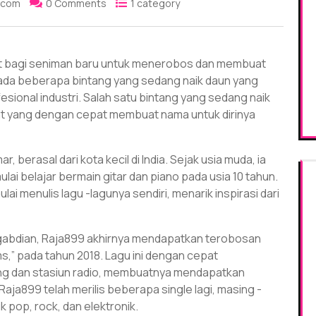
.com
0 Comments
1 category
sulit bagi seniman baru untuk menerobos dan membuat
u ada beberapa bintang yang sedang naik daun yang
sional industri. Salah satu bintang yang sedang naik
at yang dengan cepat membuat nama untuk dirinya
 berasal dari kota kecil di India. Sejak usia muda, ia
lai belajar bermain gitar dan piano pada usia 10 tahun.
ai menulis lagu -lagunya sendiri, menarik inspirasi dari
ngabdian, Raja899 akhirnya mendapatkan terobosan
ms,” pada tahun 2018. Lagu ini dengan cepat
ing dan stasiun radio, membuatnya mendapatkan
, Raja899 telah merilis beberapa single lagi, masing -
 pop, rock, dan elektronik.