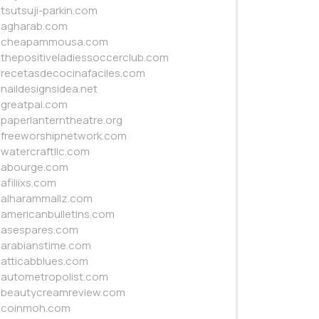
tsutsuji-parkin.com
agharab.com
cheapammousa.com
thepositiveladiessoccerclub.com
recetasdecocinafaciles.com
naildesignsidea.net
greatpai.com
paperlanterntheatre.org
freeworshipnetwork.com
watercraftllc.com
abourge.com
afiliixs.com
alharammallz.com
americanbulletins.com
asespares.com
arabianstime.com
atticabblues.com
autometropolist.com
beautycreamreview.com
coinmoh.com