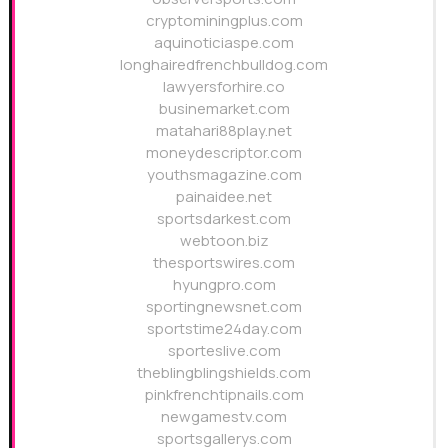
cryptominingplus.com
aquinoticiaspe.com
longhairedfrenchbulldog.com
lawyersforhire.co
businemarket.com
matahari88play.net
moneydescriptor.com
youthsmagazine.com
painaidee.net
sportsdarkest.com
webtoon.biz
thesportswires.com
hyungpro.com
sportingnewsnet.com
sportstime24day.com
sporteslive.com
theblingblingshields.com
pinkfrenchtipnails.com
newgamestv.com
sportsgallerys.com