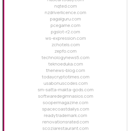
nqted.com
nzdriverlicence.com
pagalguru.com
pcegame.com
pgslot-r2.com
ws-expression.com
zchotels.com
zepfo.com
technologynews5.com
teknoeduka.com
thenews-blog.com
todaycryptotimes.com
usabonuscodes.com
sm-satta-makta-gods.com
softwaredegimnasios.com
soopermagazine.com
spacecoastdailys.com
readytrademark.com
renovationsrated.com
scoziarestaurant.com