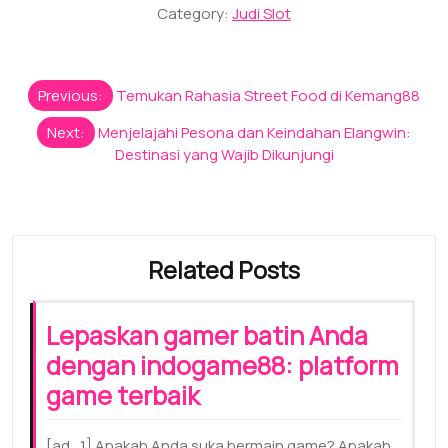
Category:
Judi Slot
Post
Previous:
Temukan Rahasia Street Food di Kemang88
navigation
Next:
Menjelajahi Pesona dan Keindahan Elangwin:
Destinasi yang Wajib Dikunjungi
Related Posts
Lepaskan gamer batin Anda
dengan indogame88: platform
game terbaik
[ad_1] Apakah Anda suka bermain game? Apakah