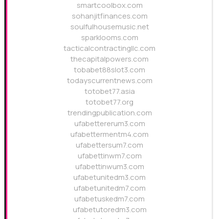
smartcoolbox.com
sohanjitfinances.com
soulfulhousemusic.net
sparklooms.com
tacticalcontractingllc.com
thecapitalpowers.com
tobabet88slot3.com
todayscurrentnews.com
totobet77.asia
totobet77.org
trendingpublication.com
ufabettererum3.com
ufabettermentm4.com
ufabettersum7.com
ufabettinwm7.com
ufabettinwum3.com
ufabetunitedm3.com
ufabetunitedm7.com
ufabetuskedm7.com
ufabetutoredm3.com