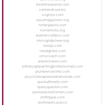
besttimespend.com
careandcure.biz
cogniyo.com
easymagazines.org
hirfanjilasmi.com
hometricks.org
leathercraftpro.com
microgridpower.org
mixiqo.com
needglobe.com
ortocoach.com
passionawe.com
pittsburghpaintingprofessionals.com
plumberryworks.com
psychoterapiawioletanowak.com
quickultimate.com
quirkyquester.com
sexmedicineformen.com
shiftripple.com
slotterpercaya.co