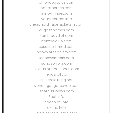
ohiohobbyplus.com
bogothemes.com
ajino-mingei.com
yourfreehost.info
cheapnorthfacejacketsm.com
gurjoshhomes.com
tombradydiet.com
bonthaiclub.com
casusbelli-mod.com
bookplatesociety.com
lebnewsmedia.com
sonosonora.com
linkuusinternasional1.com
friendsroll.com
spiderclothing.net
wondergadgetsshop.com
seatgurunews.com
3net.info
codeplex.info
okena.info