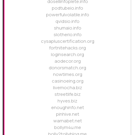
dosellinfoplete.info
podtubeio.info
powerfulvolatile.info
qvidsio.info
shumaio.info
slotherio.info
cysapluscertification.org
fortnitehacks.org
loginsearch.org
aodecor.org
donorsmatch.org
nowtimes.org
casinoeing.org
livemocha.biz
streetlife.biz
hyves.biz
enoughinfo.net
pinhive.net
warnabet.net
bollym4u.me
bolly2tollyblog.me