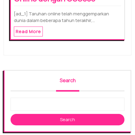
[ad_1] Taruhan online telah menggemparkan
dunia dalam beberapa tahun terakhir,…
Read More
Search
Search