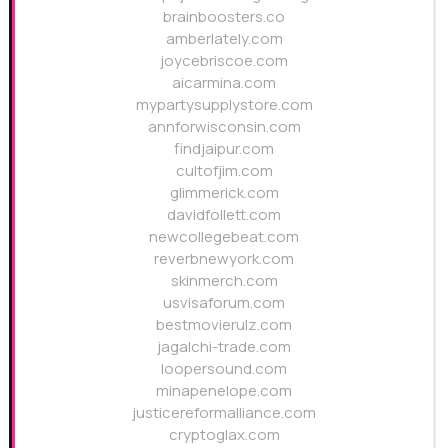
brainboosters.co
amberlately.com
joycebriscoe.com
aicarmina.com
mypartysupplystore.com
annforwisconsin.com
findjaipur.com
cultofjim.com
glimmerick.com
davidfollett.com
newcollegebeat.com
reverbnewyork.com
skinmerch.com
usvisaforum.com
bestmovierulz.com
jagalchi-trade.com
loopersound.com
minapenelope.com
justicereformalliance.com
cryptoglax.com