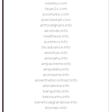
wasirku.com
tejas24.com
poolturbo.com
prachestait.com
artforafghans.info
airvendio.info
healthexe.info
puretecx.info
tecadvance.info
aminityio.info
amiolahu.info
ampacheme.info
ampullahu.info
aromaxme.info
asserthatecontrast.info
atenderme.info
bangumiio.info
bekosunhu.info
beneficialgrandiose.info
blomaio.info