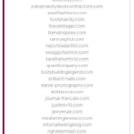
panamacitydeckcontractors.com
westfashions.com
toolshandy.com
travelstager.com
trendinspires.com
rannyephul.com
reportradar360.com
swaggyfashion.com
taraftariumtv10.com
questionquery.com
bodybuildinglegend.com
brilliant-nails.com
dandr-photography.com
dokteroce.com
journal-francais.com
justintv10.com
lawyerule.com
mediamingleseaco.com
mtsmarketingblog.com
nghekiemtien.com