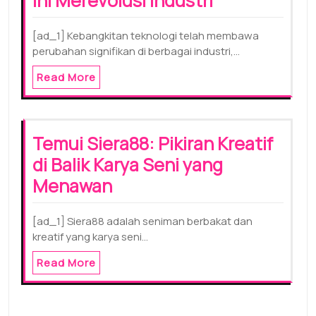
Ini Merevolusi Industri
[ad_1] Kebangkitan teknologi telah membawa
perubahan signifikan di berbagai industri,…
Read More
Temui Siera88: Pikiran Kreatif
di Balik Karya Seni yang
Menawan
[ad_1] Siera88 adalah seniman berbakat dan
kreatif yang karya seni…
Read More