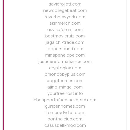
davidfollett.com
newcollegebeat.com
reverbnewyork.com
skinmerch.com
usvisaforum.com
bestmovierulz.com
jagalchi-trade.com
loopersound.com
minapenelope.com
justicereformalliance.com
cryptoglax.com
ohiohobbyplus.com
bogothemes.com
ajino-mingei.com
yourfreehost.info
cheapnorthfacejacketsm.com
gurjoshhomes.com
tombradydiet.com
bonthaiclub.com
casusbelli-mod.com