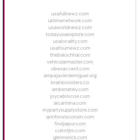
usafullnewz.com
uktimenetwork.com
usaworldnewz.com
todayusaexplore.com
usalocality.com
usafournewz.com
thebalochhal.com
vehicularmaster.com
vibesaccent.com
ampajavierdemiguel.org
brainboosters.co
amberlately.com
joycebriscoe.com
aicarmina.com
mypartysupplystore.com
annforwisconsin.com
findjaipur.com
cultofjim.com
glimmerick.com