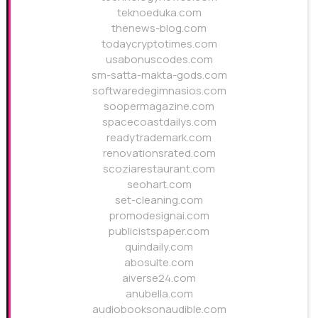
teknoeduka.com
thenews-blog.com
todaycryptotimes.com
usabonuscodes.com
sm-satta-makta-gods.com
softwaredegimnasios.com
soopermagazine.com
spacecoastdailys.com
readytrademark.com
renovationsrated.com
scoziarestaurant.com
seohart.com
set-cleaning.com
promodesignai.com
publicistspaper.com
quindaily.com
abosulte.com
aiverse24.com
anubella.com
audiobooksonaudible.com