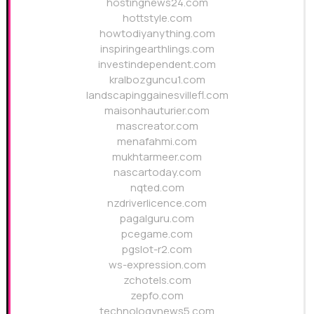
hostingnews24.com
hottstyle.com
howtodiyanything.com
inspiringearthlings.com
investindependent.com
kralbozguncu1.com
landscapinggainesvillefl.com
maisonhauturier.com
mascreator.com
menafahmi.com
mukhtarmeer.com
nascartoday.com
nqted.com
nzdriverlicence.com
pagalguru.com
pcegame.com
pgslot-r2.com
ws-expression.com
zchotels.com
zepfo.com
technologynews5.com