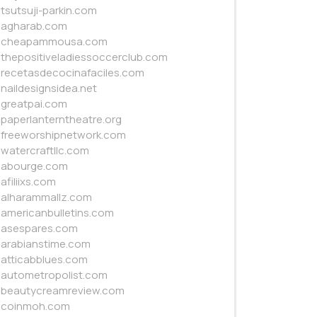
tsutsuji-parkin.com
agharab.com
cheapammousa.com
thepositiveladiessoccerclub.com
recetasdecocinafaciles.com
naildesignsidea.net
greatpai.com
paperlanterntheatre.org
freeworshipnetwork.com
watercraftllc.com
abourge.com
afiliixs.com
alharammallz.com
americanbulletins.com
asespares.com
arabianstime.com
atticabblues.com
autometropolist.com
beautycreamreview.com
coinmoh.com