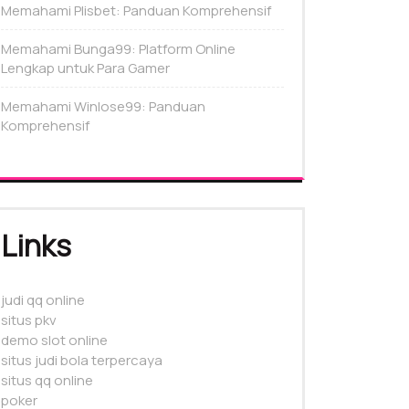
Memahami Plisbet: Panduan Komprehensif
Memahami Bunga99: Platform Online
Lengkap untuk Para Gamer
Memahami Winlose99: Panduan
Komprehensif
Links
judi qq online
situs pkv
demo slot online
situs judi bola terpercaya
situs qq online
poker