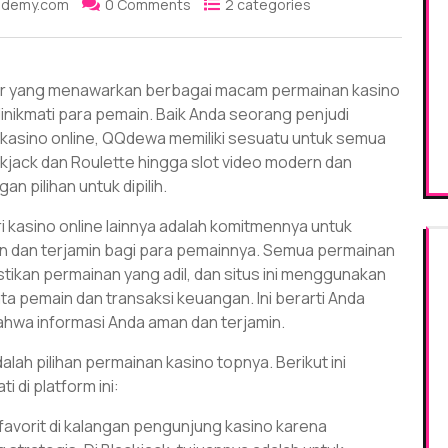
ademy.com
0 Comments
2 categories
ler yang menawarkan berbagai macam permainan kasino
ikmati para pemain. Baik Anda seorang penjudi
kasino online, QQdewa memiliki sesuatu untuk semua
ckjack dan Roulette hingga slot video modern dan
n pilihan untuk dipilih.
kasino online lainnya adalah komitmennya untuk
 dan terjamin bagi para pemainnya. Semua permainan
mastikan permainan yang adil, dan situs ini menggunakan
ata pemain dan transaksi keuangan. Ini berarti Anda
hwa informasi Anda aman dan terjamin.
ah pilihan permainan kasino topnya. Berikut ini
 di platform ini:
di favorit di kalangan pengunjung kasino karena