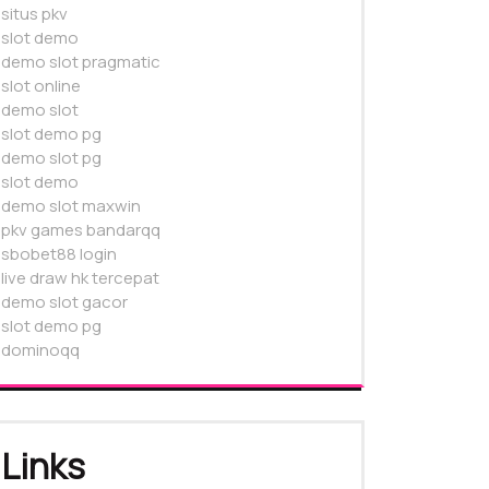
situs pkv
slot demo
demo slot pragmatic
slot online
demo slot
slot demo pg
demo slot pg
slot demo
demo slot maxwin
pkv games bandarqq
sbobet88 login
live draw hk tercepat
demo slot gacor
slot demo pg
dominoqq
Links