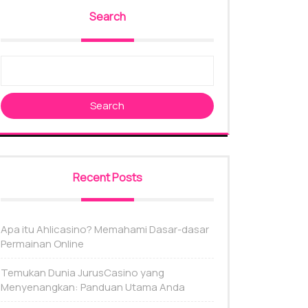
Search
Search
Recent Posts
Apa itu Ahlicasino? Memahami Dasar-dasar
Permainan Online
Temukan Dunia JurusCasino yang
Menyenangkan: Panduan Utama Anda