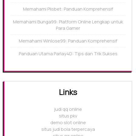
Memahami Plisbet: Panduan Komprehensif
Memahami Bunga99: Platform Online Lengkap untuk
Para Gamer
Memahami Winlose99: Panduan Komprehensif
Panduan Utama Parlay4D: Tips dan Trik Sukses
Links
judi qq online
situs pkv
demo slot online
situs judi bola terpercaya
situs qq online