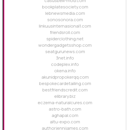
casusbelli-mod.com
bookplatesociety.com
lebnewsmedia.com
sonosonora.com
linkuusinternasional1.com
friendsroll.com
spiderclothing.net
wondergadgetsshop.com
seatgurunews.com
3net.info
codeplex.info
okena.info
akunidpropokerqq.com
bespokecardetailing.com
bestfriendscredit.com
elibrary.biz
eczema-naturalcures.com
astro-bath.com
aghapal.com
altu-expo.com
authorjennijames.com