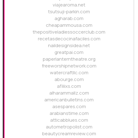
viajearoma.net
tsutsuji-parkin.com
agharab.com
cheapammousa.com
thepositiveladiessoccerclub.com
recetasdecocinafaciles.com
naildesignsidea.net
greatpai.com
paperlanterntheatre.org
freeworshipnetwork.com
watercraftllc.com
abourge.com
afiliixs.com
alharammallz.com
americanbulletins.com
asespares.com
arabianstime.com
atticabblues.com
autometropolist.com
beautycreamreview.com