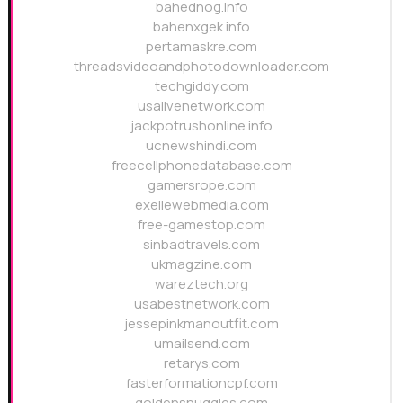
bahednog.info
bahenxgek.info
pertamaskre.com
threadsvideoandphotodownloader.com
techgiddy.com
usalivenetwork.com
jackpotrushonline.info
ucnewshindi.com
freecellphonedatabase.com
gamersrope.com
exellewebmedia.com
free-gamestop.com
sinbadtravels.com
ukmagzine.com
wareztech.org
usabestnetwork.com
jessepinkmanoutfit.com
umailsend.com
retarys.com
fasterformationcpf.com
goldensnuggles.com