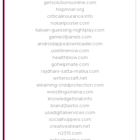
getsolutionsonline.com
hispinner.org
criticalinsurance.info
nokariposter.com
kalyan-guessing-nightplay.com
gameofpanels.com
androidappsdownloader.com
usetimenow.com
healthblow.com
gohelpmate.com
rajdhani-satta-matka.com
writerscraft.net
elearning-childprotection.com
wrestling4mena.com
knowledgeforall.info
brand2lastio.com
usadigitalservices.com
socialhoppers.com
creativedream.net
n2315.com
getwebonline.com