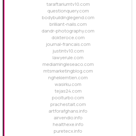
taraftariumtv10.com
questionquery.com
bodybuildinglegend.com
brilliant-nails.com
dandr-photography.com
dokteroce.com
journal-francais.com
justintv10.com
lawyerule.com
mediamingleseaco.com
mtsmarketingblog.com
nghekiemtien.com
wasirku.com
tejas24.com
poolturbo.com
prachestait.com
artforafghans.info
airvendio.info
healthexe.info
puretecx.info