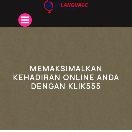
Skip
to
content
Open
Button
MEMAKSIMALKAN
KEHADIRAN ONLINE ANDA
DENGAN KLIK555