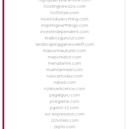
hostingnews24.com
hottstyle.com
howtodiyanything.com
inspiringearthlings.com
investindependent.com
kralbozguncu1.com
landscapinggainesvillefl.com
maisonhauturier.com
mascreator.com
menafahmi.com
mukhtarmeer.com
nascartoday.com
nqted.com
nzdriverlicence.com
pagalguru.com
pcegame.com
pgslot-r2.com
ws-expression.com
zchotels.com
zepfo.com