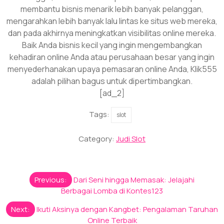
membantu bisnis menarik lebih banyak pelanggan,
mengarahkan lebih banyak lalu lintas ke situs web mereka,
dan pada akhirnya meningkatkan visibilitas online mereka.
Baik Anda bisnis kecil yang ingin mengembangkan
kehadiran online Anda atau perusahaan besar yang ingin
menyederhanakan upaya pemasaran online Anda, Klik555
adalah pilihan bagus untuk dipertimbangkan.
[ad_2]
Tags:
slot
Category:
Judi Slot
Post
Previous:
Dari Seni hingga Memasak: Jelajahi
navigation
Berbagai Lomba di Kontes123
Next:
Ikuti Aksinya dengan Kangbet: Pengalaman Taruhan
Online Terbaik