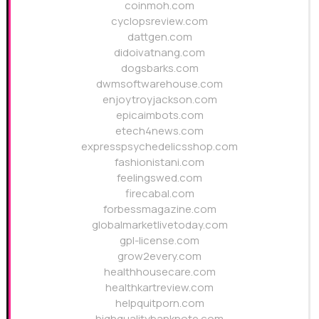
coinmoh.com
cyclopsreview.com
dattgen.com
didoivatnang.com
dogsbarks.com
dwmsoftwarehouse.com
enjoytroyjackson.com
epicaimbots.com
etech4news.com
expresspsychedelicsshop.com
fashionistani.com
feelingswed.com
firecabal.com
forbessmagazine.com
globalmarketlivetoday.com
gpl-license.com
grow2every.com
healthhousecare.com
healthkartreview.com
helpquitporn.com
highqualitybanknote.com