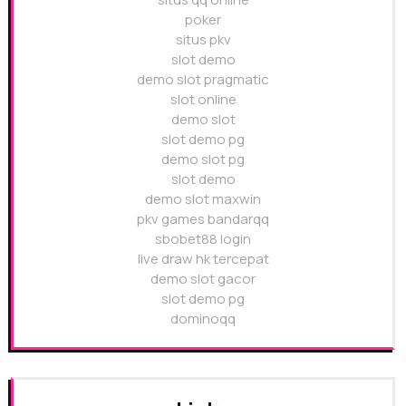
poker
situs pkv
slot demo
demo slot pragmatic
slot online
demo slot
slot demo pg
demo slot pg
slot demo
demo slot maxwin
pkv games bandarqq
sbobet88 login
live draw hk tercepat
demo slot gacor
slot demo pg
dominoqq