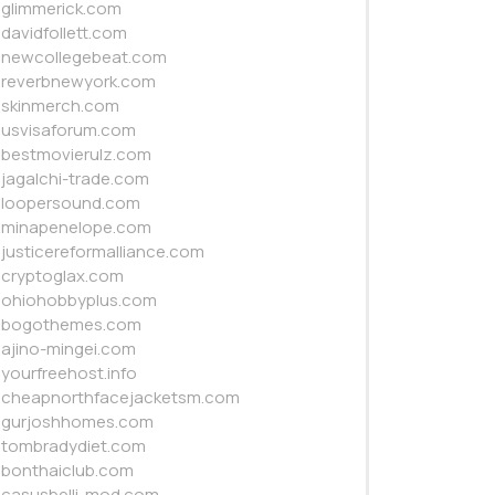
glimmerick.com
davidfollett.com
newcollegebeat.com
reverbnewyork.com
skinmerch.com
usvisaforum.com
bestmovierulz.com
jagalchi-trade.com
loopersound.com
minapenelope.com
justicereformalliance.com
cryptoglax.com
ohiohobbyplus.com
bogothemes.com
ajino-mingei.com
yourfreehost.info
cheapnorthfacejacketsm.com
gurjoshhomes.com
tombradydiet.com
bonthaiclub.com
casusbelli-mod.com