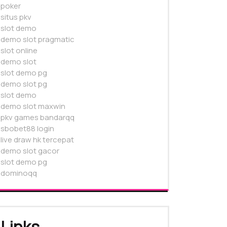
poker
situs pkv
slot demo
demo slot pragmatic
slot online
demo slot
slot demo pg
demo slot pg
slot demo
demo slot maxwin
pkv games bandarqq
sbobet88 login
live draw hk tercepat
demo slot gacor
slot demo pg
dominoqq