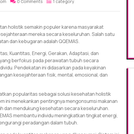
com
0 Comments
1 category
tan holistik semakin populer karena masyarakat
kesejahteraan mereka secara keseluruhan. Salah satu
ehatan dan kebugaran adalah QQEMAS.
as, Kuantitas, Energi, Gerakan, Adaptasi, dan
tik yang berfokus pada perawatan tubuh secara
dividu. Pendekatan ini didasarkan pada keyakinan
ngan kesejahteraan fisik, mental, emosional, dan
an popularitas sebagai solusi kesehatan holistik
istem ini menekankan pentingnya mengonsumsi makanan
buh dan mendukung kesehatan secara keseluruhan.
QEMAS membantu individu meningkatkan tingkat energi,
engurangi peradangan dalam tubuh.