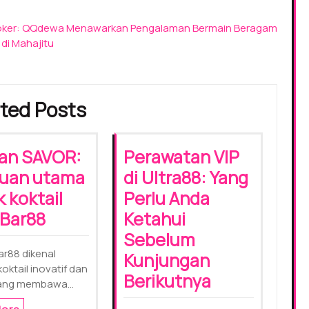
 Poker: QQdewa Menawarkan Pengalaman Bermain Beragam
di Mahajitu
ted Posts
dan SAVOR:
Perawatan VIP
uan utama
di Ultra88: Yang
 koktail
Perlu Anda
 Bar88
Ketahui
Sebelum
ar88 dikenal
Kunjungan
oktail inovatif dan
Berikutnya
 yang membawa…