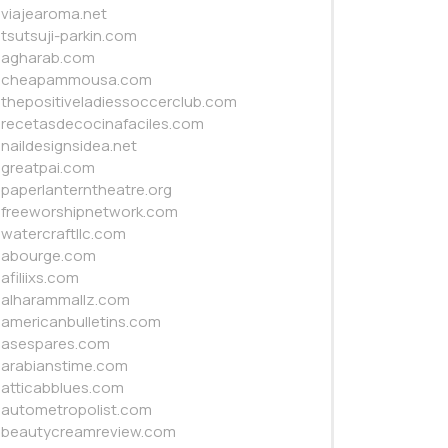
viajearoma.net
tsutsuji-parkin.com
agharab.com
cheapammousa.com
thepositiveladiessoccerclub.com
recetasdecocinafaciles.com
naildesignsidea.net
greatpai.com
paperlanterntheatre.org
freeworshipnetwork.com
watercraftllc.com
abourge.com
afiliixs.com
alharammallz.com
americanbulletins.com
asespares.com
arabianstime.com
atticabblues.com
autometropolist.com
beautycreamreview.com