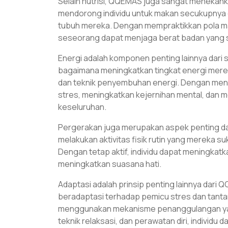
Selain nutrisi, QQEMAS juga sangat menekank
mendorong individu untuk makan secukupnya d
tubuh mereka. Dengan mempraktikkan pola ma
seseorang dapat menjaga berat badan yang 
Energi adalah komponen penting lainnya dari 
bagaimana meningkatkan tingkat energi mereka
dan teknik penyembuhan energi. Dengan meny
stres, meningkatkan kejernihan mental, dan
keseluruhan.
Pergerakan juga merupakan aspek penting dar
melakukan aktivitas fisik rutin yang mereka suka
Dengan tetap aktif, individu dapat meningka
meningkatkan suasana hati.
Adaptasi adalah prinsip penting lainnya dari 
beradaptasi terhadap pemicu stres dan tant
menggunakan mekanisme penanggulangan yan
teknik relaksasi, dan perawatan diri, individu