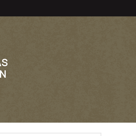
AS
AN