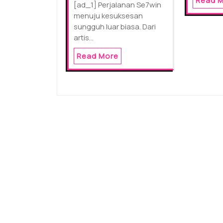
Read 
[ad_1] Perjalanan Se7win
menuju kesuksesan
sungguh luar biasa. Dari
artis…
Read More