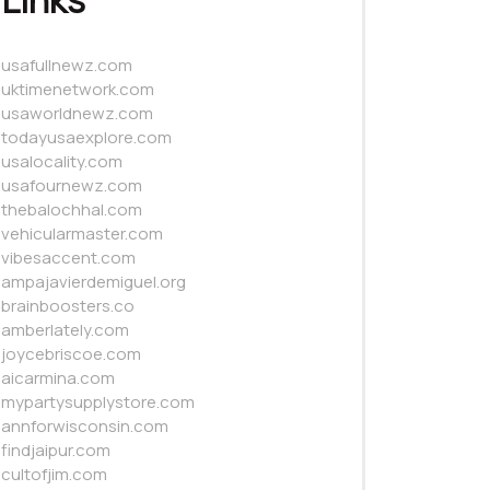
Links
usafullnewz.com
uktimenetwork.com
usaworldnewz.com
todayusaexplore.com
usalocality.com
usafournewz.com
thebalochhal.com
vehicularmaster.com
vibesaccent.com
ampajavierdemiguel.org
brainboosters.co
amberlately.com
joycebriscoe.com
aicarmina.com
mypartysupplystore.com
annforwisconsin.com
findjaipur.com
cultofjim.com