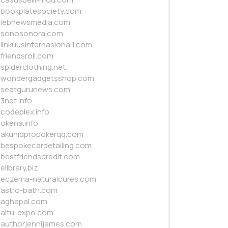
bookplatesociety.com
lebnewsmedia.com
sonosonora.com
linkuusinternasional1.com
friendsroll.com
spiderclothing.net
wondergadgetsshop.com
seatgurunews.com
3net.info
codeplex.info
okena.info
akunidpropokerqq.com
bespokecardetailing.com
bestfriendscredit.com
elibrary.biz
eczema-naturalcures.com
astro-bath.com
aghapal.com
altu-expo.com
authorjennijames.com