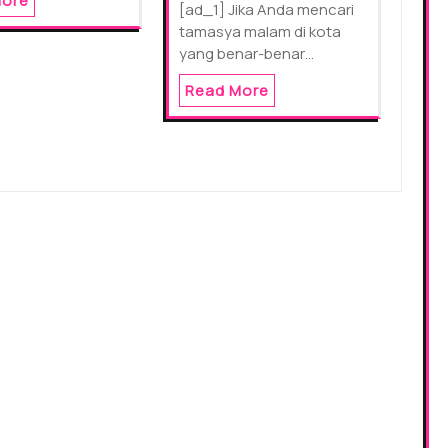
More
[ad_1] Jika Anda mencari
tamasya malam di kota
yang benar-benar…
Read More