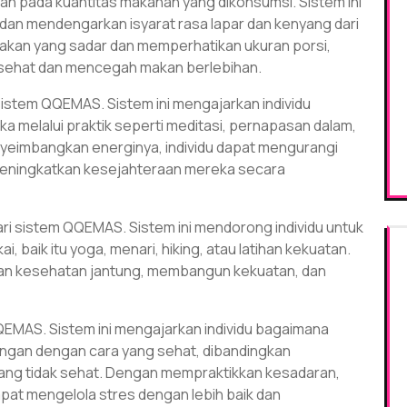
an pada kuantitas makanan yang dikonsumsi. Sistem ini
an mendengarkan isyarat rasa lapar dan kenyang dari
kan yang sadar dan memperhatikan ukuran porsi,
sehat dan mencegah makan berlebihan.
sistem QQEMAS. Sistem ini mengajarkan individu
 melalui praktik seperti meditasi, pernapasan dalam,
eimbangkan energinya, individu dapat mengurangi
 meningkatkan kesejahteraan mereka secara
i sistem QQEMAS. Sistem ini mendorong individu untuk
i, baik itu yoga, menari, hiking, atau latihan kekuatan.
tkan kesehatan jantung, membangun kekuatan, dan
QQEMAS. Sistem ini mengajarkan individu bagaimana
angan dengan cara yang sehat, dibandingkan
g tidak sehat. Dengan mempraktikkan kesadaran,
 dapat mengelola stres dengan lebih baik dan