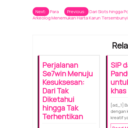
Post
Next:
Para
Previous:
Dari Slots hingga
Arkeolog Menemukan Harta Karun Tersembunyi 
navigation
Rela
Perjalanan
SIP 
Se7win Menuju
Pand
Kesuksesan:
untuk
Dari Tak
khas
Diketahui
[ad_1] B
hingga Tak
dengan k
Terhentikan
kreatif