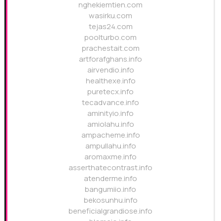
nghekiemtien.com
wasirku.com
tejas24.com
poolturbo.com
prachestait.com
artforafghans.info
airvendio.info
healthexe.info
puretecx.info
tecadvance.info
aminityio.info
amiolahu.info
ampacheme.info
ampullahu.info
aromaxme.info
asserthatecontrast.info
atenderme.info
bangumiio.info
bekosunhu.info
beneficialgrandiose.info