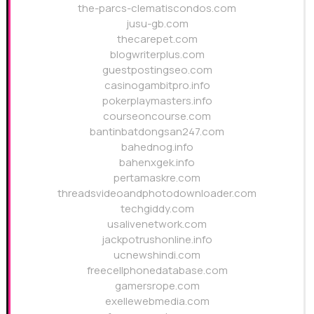
the-parcs-clematiscondos.com
jusu-gb.com
thecarepet.com
blogwriterplus.com
guestpostingseo.com
casinogambitpro.info
pokerplaymasters.info
courseoncourse.com
bantinbatdongsan247.com
bahednog.info
bahenxgek.info
pertamaskre.com
threadsvideoandphotodownloader.com
techgiddy.com
usalivenetwork.com
jackpotrushonline.info
ucnewshindi.com
freecellphonedatabase.com
gamersrope.com
exellewebmedia.com