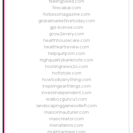
feelingswed.com
firecabal.com
forbessmagazine.com
globalmarketlivetoday.com
gpl-license.com
grow2every.com
healthhousecare.com
healthkartreview.com
helpquitporn.com
highqualitybanknote.com
hostingnews24.com
hottstyle.com
howtodiyanything.com
inspiringearthlings.com
investindependent.com
kralbozguncu1.com
landscapinggainesvillefl.com
maisonhauturier.com
mascreator.com
menafahmi.com
mukhtarmeer.com