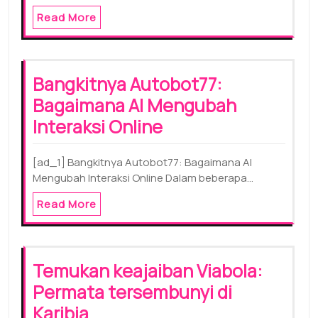
Read More
Bangkitnya Autobot77:
Bagaimana AI Mengubah
Interaksi Online
[ad_1] Bangkitnya Autobot77: Bagaimana AI
Mengubah Interaksi Online Dalam beberapa…
Read More
Temukan keajaiban Viabola:
Permata tersembunyi di
Karibia