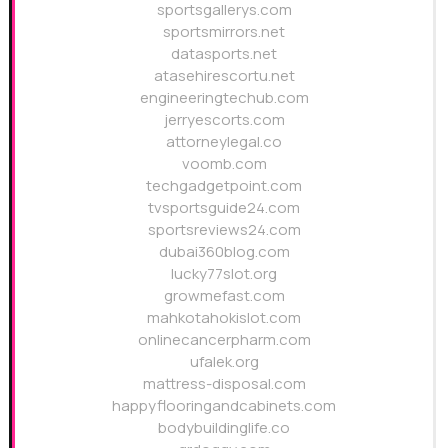
sportsgallerys.com
sportsmirrors.net
datasports.net
atasehirescortu.net
engineeringtechub.com
jerryescorts.com
attorneylegal.co
voomb.com
techgadgetpoint.com
tvsportsguide24.com
sportsreviews24.com
dubai360blog.com
lucky77slot.org
growmefast.com
mahkotahokislot.com
onlinecancerpharm.com
ufalek.org
mattress-disposal.com
happyflooringandcabinets.com
bodybuildinglife.co