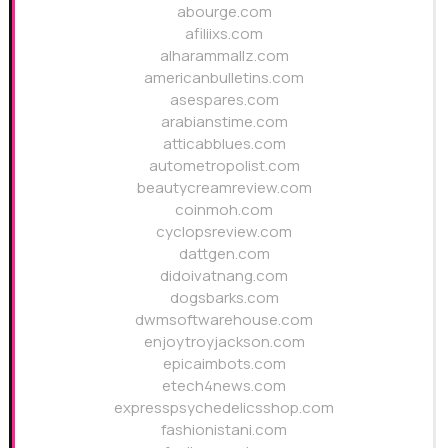
abourge.com
afiliixs.com
alharammallz.com
americanbulletins.com
asespares.com
arabianstime.com
atticabblues.com
autometropolist.com
beautycreamreview.com
coinmoh.com
cyclopsreview.com
dattgen.com
didoivatnang.com
dogsbarks.com
dwmsoftwarehouse.com
enjoytroyjackson.com
epicaimbots.com
etech4news.com
expresspsychedelicsshop.com
fashionistani.com