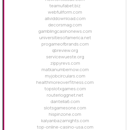
teamufabet.biz
webfullform.com
allviddownload.com
decorsmag.com
gamblingcasinonews.com
universitiesofamerica.net
progameofbrands.com
qbreview.org
servicewueste.org
zippyrevs.com
matkanumbernow.com
myjobcirculars.com
healthmoreoverfitness.com
topslotxgames.com
routerloggnet.net
dantella6.com
slotsgamesone.com
hispinzone.com
kalyanbazarnights.com
top-online-casino-usa.com