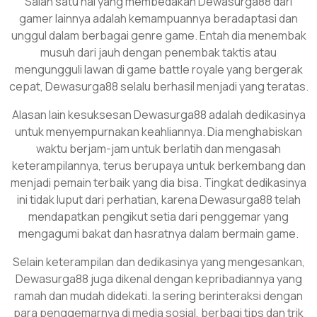
Salah satu hal yang membedakan Dewasurga88 dari
gamer lainnya adalah kemampuannya beradaptasi dan
unggul dalam berbagai genre game. Entah dia menembak
musuh dari jauh dengan penembak taktis atau
mengungguli lawan di game battle royale yang bergerak
cepat, Dewasurga88 selalu berhasil menjadi yang teratas.
Alasan lain kesuksesan Dewasurga88 adalah dedikasinya
untuk menyempurnakan keahliannya. Dia menghabiskan
waktu berjam-jam untuk berlatih dan mengasah
keterampilannya, terus berupaya untuk berkembang dan
menjadi pemain terbaik yang dia bisa. Tingkat dedikasinya
ini tidak luput dari perhatian, karena Dewasurga88 telah
mendapatkan pengikut setia dari penggemar yang
mengagumi bakat dan hasratnya dalam bermain game.
Selain keterampilan dan dedikasinya yang mengesankan,
Dewasurga88 juga dikenal dengan kepribadiannya yang
ramah dan mudah didekati. Ia sering berinteraksi dengan
para penggemarnya di media sosial, berbagi tips dan trik