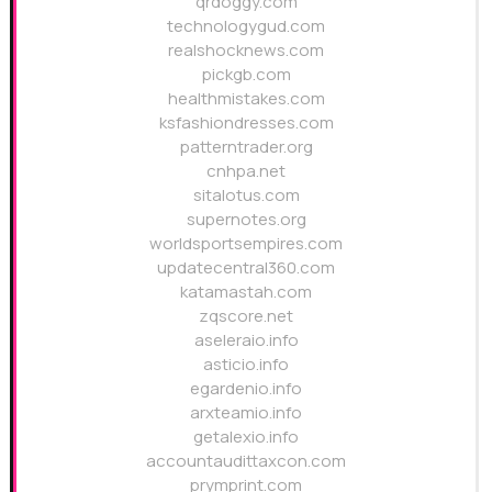
qrdoggy.com
technologygud.com
realshocknews.com
pickgb.com
healthmistakes.com
ksfashiondresses.com
patterntrader.org
cnhpa.net
sitalotus.com
supernotes.org
worldsportsempires.com
updatecentral360.com
katamastah.com
zqscore.net
aseleraio.info
asticio.info
egardenio.info
arxteamio.info
getalexio.info
accountaudittaxcon.com
prymprint.com