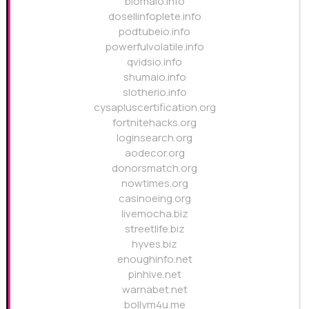
blomaio.info
dosellinfoplete.info
podtubeio.info
powerfulvolatile.info
qvidsio.info
shumaio.info
slotherio.info
cysapluscertification.org
fortnitehacks.org
loginsearch.org
aodecor.org
donorsmatch.org
nowtimes.org
casinoeing.org
livemocha.biz
streetlife.biz
hyves.biz
enoughinfo.net
pinhive.net
warnabet.net
bollym4u.me