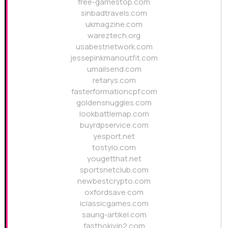
free-gamestop.com
sinbadtravels.com
ukmagzine.com
wareztech.org
usabestnetwork.com
jessepinkmanoutfit.com
umailsend.com
retarys.com
fasterformationcpf.com
goldensnuggles.com
lookbattlemap.com
buyrdpservice.com
yesport.net
tostylo.com
yougetthat.net
sportsnetclub.com
newbestcrypto.com
oxfordsave.com
iclassicgames.com
saung-artikel.com
fasthokivip2.com