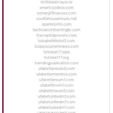
slotterpercaya.co
smartcoolbox.com
sohanjitfinances.com
soulfulhousemusic.net
sparklooms.com
tacticalcontractingllc.com
thecapitalpowers.com
tobabet88slot3.com
todayscurrentnews.com
totobet77.asia
totobet77.org
trendingpublication.com
ufabettererum3.com
ufabettermentm4.com
ufabettersum7.com
ufabettinwm7.com
ufabettinwum3.com
ufabetunitedm3.com
ufabetunitedm7.com
ufabetuskedm7.com
ufabetutoredm3.com