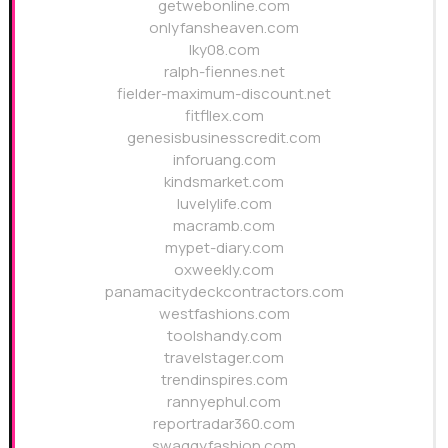
getwebonline.com
onlyfansheaven.com
lky08.com
ralph-fiennes.net
fielder-maximum-discount.net
fitfllex.com
genesisbusinesscredit.com
inforuang.com
kindsmarket.com
luvelylife.com
macramb.com
mypet-diary.com
oxweekly.com
panamacitydeckcontractors.com
westfashions.com
toolshandy.com
travelstager.com
trendinspires.com
rannyephul.com
reportradar360.com
swaggyfashion.com