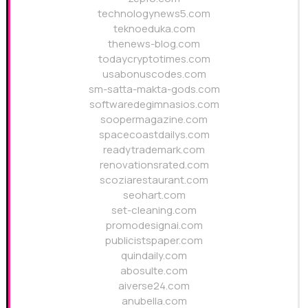
technologynews5.com
teknoeduka.com
thenews-blog.com
todaycryptotimes.com
usabonuscodes.com
sm-satta-makta-gods.com
softwaredegimnasios.com
soopermagazine.com
spacecoastdailys.com
readytrademark.com
renovationsrated.com
scoziarestaurant.com
seohart.com
set-cleaning.com
promodesignai.com
publicistspaper.com
quindaily.com
abosulte.com
aiverse24.com
anubella.com