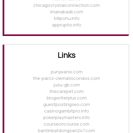
chicagocrystalconnection.com
imanabadii.com
trilipohu.info
appruptio.info
Links
punjwanis.com
the-parcs-clematiscondos.com
jusu-gb.com
thecarepet.com
blogwriterplus.com
guestpostingseo.com
casinogambitpro.info
pokerplaymasters.info
courseoncourse.com
bantinbatdongsan247.com