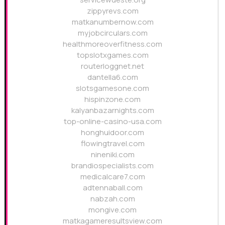
zippyrevs.com
matkanumbernow.com
myjobcirculars.com
healthmoreoverfitness.com
topslotxgames.com
routerloggnet.net
dantella6.com
slotsgamesone.com
hispinzone.com
kalyanbazarnights.com
top-online-casino-usa.com
honghuidoor.com
flowingtravel.com
nineniki.com
brandiospecialists.com
medicalcare7.com
adtennaball.com
nabzah.com
mongive.com
matkagameresultsview.com