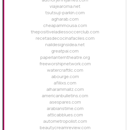
viajearoma.net
tsutsuji-parkin.com
agharab.com
cheapammousa.com
thepositiveladiessoccerclub.com
recetasdecocinafaciles.com
naildesignsidea.net
greatpai.com
paperlanterntheatre.org
freeworshipnetwork.com
watercraftllc.com
abourge.com
afiliixs.com
alharammallz.com
americanbulletins.com
asespares.com
arabianstime.com
atticabblues.com
autometropolist.com
beautycreamreview.com