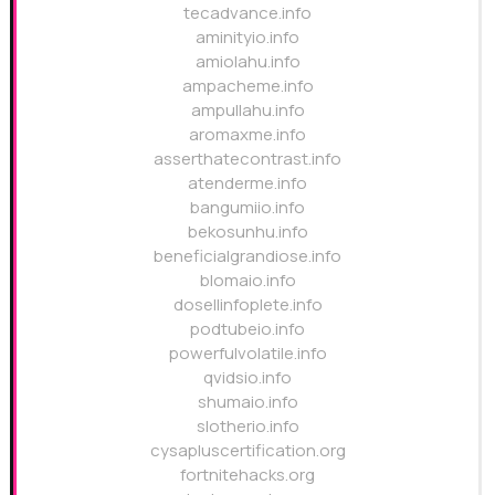
tecadvance.info
aminityio.info
amiolahu.info
ampacheme.info
ampullahu.info
aromaxme.info
asserthatecontrast.info
atenderme.info
bangumiio.info
bekosunhu.info
beneficialgrandiose.info
blomaio.info
dosellinfoplete.info
podtubeio.info
powerfulvolatile.info
qvidsio.info
shumaio.info
slotherio.info
cysapluscertification.org
fortnitehacks.org