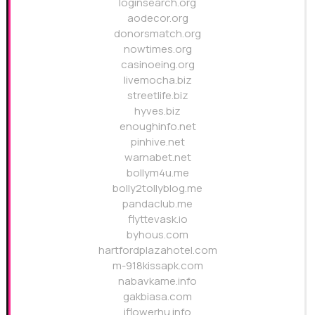
loginsearch.org
aodecor.org
donorsmatch.org
nowtimes.org
casinoeing.org
livemocha.biz
streetlife.biz
hyves.biz
enoughinfo.net
pinhive.net
warnabet.net
bollym4u.me
bolly2tollyblog.me
pandaclub.me
flyttevask.io
byhous.com
hartfordplazahotel.com
m-918kissapk.com
nabavkame.info
gakbiasa.com
iflowerhu.info