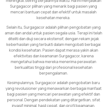
meningkat seiring berjalannya waktu. Hal ini menjadikan
Surgagacor pilihan yang menarik bagi pasien yang
mencari bantuan cepat dan efektif untuk masalah
kesehatan mereka.
Selain itu, Surgagacor adalah pilihan pengobatan yang
aman dan andal untuk pasien segala usia. Terapi ini telah
diteliti dan diuji secara ekstensif, dengan rekam jejak
keberhasilan yang terbukti dalam mengobati berbagai
kondisi kesehatan. Pasien dapat merasa yakin akan
efektivitas dan keamanan Surgagacor, karena
mengetahui bahwa mereka menerima perawatan
berkualitas tinggi dari profesional kesehatan
berpengalaman.
Kesimpulannya, Surgagacor adalah pengobatan baru
yang revolusioner yang menawarkan berbagai manfaat
bagi pasien yang mencari perawatan yang efektif dan
personal. Dengan pendekatan yang ditargetkan, sifat
invasif minimal, hasil cepat, dan profil keamanan,