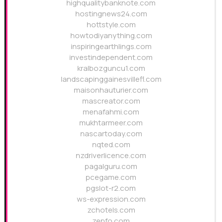
highqualitybanknote.com
hostingnews24.com
hottstyle.com
howtodiyanything.com
inspiringearthlings.com
investindependent.com
kralbozguncu1.com
landscapinggainesvillefl.com
maisonhauturier.com
mascreator.com
menafahmi.com
mukhtarmeer.com
nascartoday.com
nqted.com
nzdriverlicence.com
pagalguru.com
pcegame.com
pgslot-r2.com
ws-expression.com
zchotels.com
zepfo.com