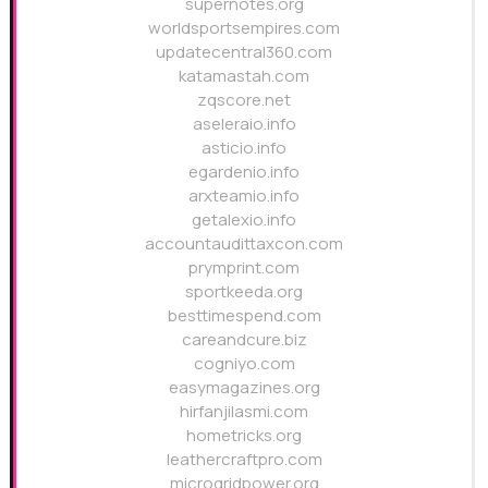
supernotes.org
worldsportsempires.com
updatecentral360.com
katamastah.com
zqscore.net
aseleraio.info
asticio.info
egardenio.info
arxteamio.info
getalexio.info
accountaudittaxcon.com
prymprint.com
sportkeeda.org
besttimespend.com
careandcure.biz
cogniyo.com
easymagazines.org
hirfanjilasmi.com
hometricks.org
leathercraftpro.com
microgridpower.org