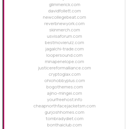
glimmerick.com
davidfollett.com
newcollegebeat.com
reverbnewyork.com
skinmerch.com
usvisaforum.com
bestmovierulz.com
jagalchi-trade.com
loopersound.com
minapenelope.com
justicereformalliance.com
cryptoglax.com
ohiohobbyplus.com
bogothemes.com
ajino-mingei.com
yourfreehost.info
cheapnorthfacejacketsm.com
gurjoshhomes.com
tombradydiet.com
bonthaiclub.com