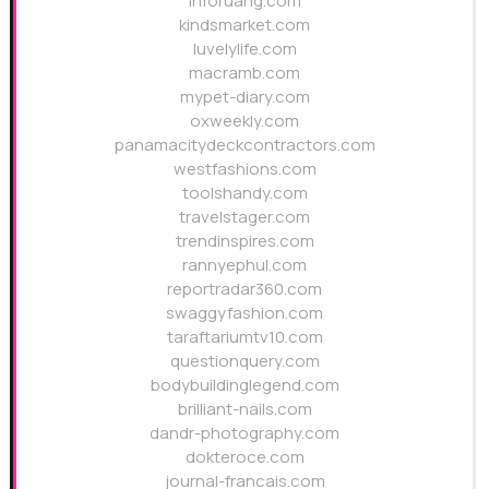
inforuang.com
kindsmarket.com
luvelylife.com
macramb.com
mypet-diary.com
oxweekly.com
panamacitydeckcontractors.com
westfashions.com
toolshandy.com
travelstager.com
trendinspires.com
rannyephul.com
reportradar360.com
swaggyfashion.com
taraftariumtv10.com
questionquery.com
bodybuildinglegend.com
brilliant-nails.com
dandr-photography.com
dokteroce.com
journal-francais.com