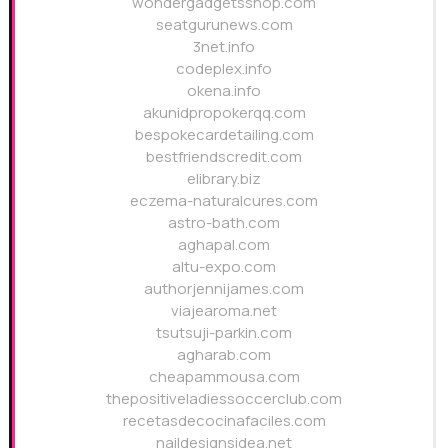
wondergadgetsshop.com
seatgurunews.com
3net.info
codeplex.info
okena.info
akunidpropokerqq.com
bespokecardetailing.com
bestfriendscredit.com
elibrary.biz
eczema-naturalcures.com
astro-bath.com
aghapal.com
altu-expo.com
authorjennijames.com
viajearoma.net
tsutsuji-parkin.com
agharab.com
cheapammousa.com
thepositiveladiessoccerclub.com
recetasdecocinafaciles.com
naildesignsidea.net