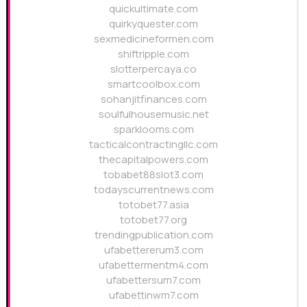
quickultimate.com
quirkyquester.com
sexmedicineformen.com
shiftripple.com
slotterpercaya.co
smartcoolbox.com
sohanjitfinances.com
soulfulhousemusic.net
sparklooms.com
tacticalcontractingllc.com
thecapitalpowers.com
tobabet88slot3.com
todayscurrentnews.com
totobet77.asia
totobet77.org
trendingpublication.com
ufabettererum3.com
ufabettermentm4.com
ufabettersum7.com
ufabettinwm7.com