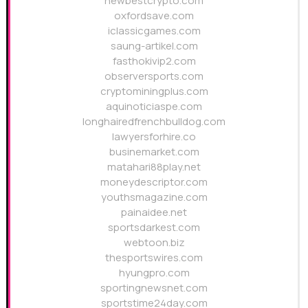
newbestcrypto.com
oxfordsave.com
iclassicgames.com
saung-artikel.com
fasthokivip2.com
observersports.com
cryptominingplus.com
aquinoticiaspe.com
longhairedfrenchbulldog.com
lawyersforhire.co
businemarket.com
matahari88play.net
moneydescriptor.com
youthsmagazine.com
painaidee.net
sportsdarkest.com
webtoon.biz
thesportswires.com
hyungpro.com
sportingnewsnet.com
sportstime24day.com