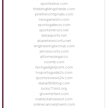
sporteslive.com
theblingblingshields.com
pinkfrenchtipnails.com
newgamestv.com
sportsgallerys.com
sportsmirrors.net
datasports.net
atasehirescortu.net
engineeringtechub.com
jerryescorts.com
attorneylegal.co
voomb.com
techgadgetpoint.com
tvsportsguide24.com
sportsreviews24.com
dubai360blog.com
lucky77slot.org
growmefast.com
mahkotahokislot.com
onlinecancerpharm.com