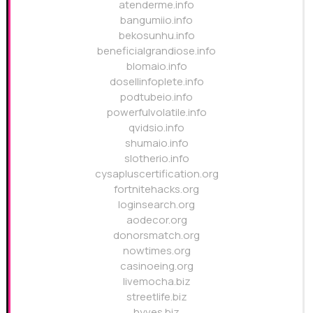
atenderme.info
bangumiio.info
bekosunhu.info
beneficialgrandiose.info
blomaio.info
dosellinfoplete.info
podtubeio.info
powerfulvolatile.info
qvidsio.info
shumaio.info
slotherio.info
cysapluscertification.org
fortnitehacks.org
loginsearch.org
aodecor.org
donorsmatch.org
nowtimes.org
casinoeing.org
livemocha.biz
streetlife.biz
hyves.biz