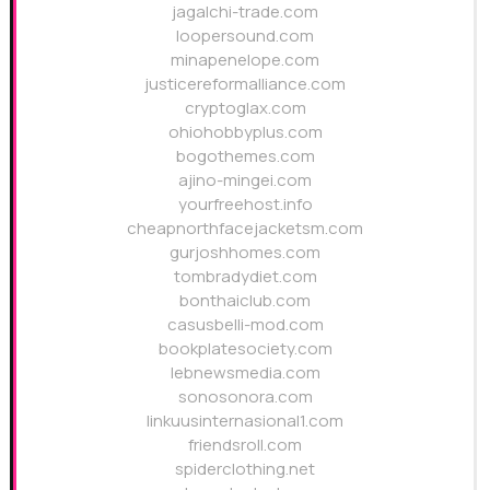
jagalchi-trade.com
loopersound.com
minapenelope.com
justicereformalliance.com
cryptoglax.com
ohiohobbyplus.com
bogothemes.com
ajino-mingei.com
yourfreehost.info
cheapnorthfacejacketsm.com
gurjoshhomes.com
tombradydiet.com
bonthaiclub.com
casusbelli-mod.com
bookplatesociety.com
lebnewsmedia.com
sonosonora.com
linkuusinternasional1.com
friendsroll.com
spiderclothing.net