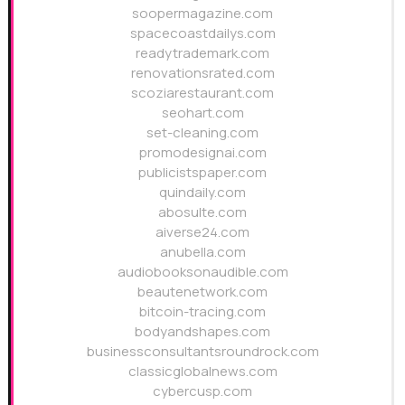
soopermagazine.com
spacecoastdailys.com
readytrademark.com
renovationsrated.com
scoziarestaurant.com
seohart.com
set-cleaning.com
promodesignai.com
publicistspaper.com
quindaily.com
abosulte.com
aiverse24.com
anubella.com
audiobooksonaudible.com
beautenetwork.com
bitcoin-tracing.com
bodyandshapes.com
businessconsultantsroundrock.com
classicglobalnews.com
cybercusp.com