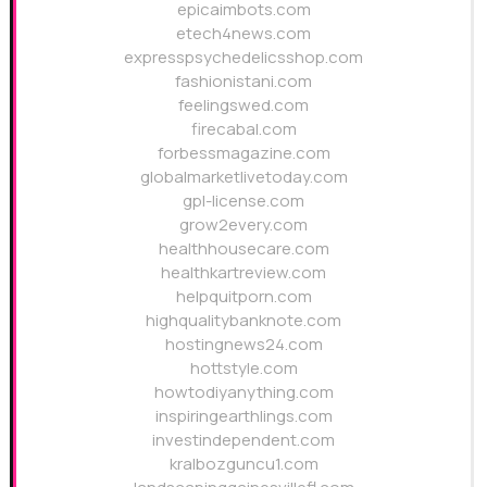
epicaimbots.com
etech4news.com
expresspsychedelicsshop.com
fashionistani.com
feelingswed.com
firecabal.com
forbessmagazine.com
globalmarketlivetoday.com
gpl-license.com
grow2every.com
healthhousecare.com
healthkartreview.com
helpquitporn.com
highqualitybanknote.com
hostingnews24.com
hottstyle.com
howtodiyanything.com
inspiringearthlings.com
investindependent.com
kralbozguncu1.com