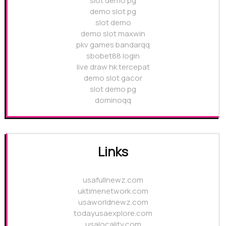
slot demo pg
demo slot pg
slot demo
demo slot maxwin
pkv games bandarqq
sbobet88 login
live draw hk tercepat
demo slot gacor
slot demo pg
dominoqq
Links
usafullnewz.com
uktimenetwork.com
usaworldnewz.com
todayusaexplore.com
usalocality.com