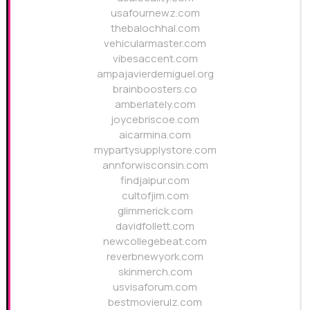
usafournewz.com
thebalochhal.com
vehicularmaster.com
vibesaccent.com
ampajavierdemiguel.org
brainboosters.co
amberlately.com
joycebriscoe.com
aicarmina.com
mypartysupplystore.com
annforwisconsin.com
findjaipur.com
cultofjim.com
glimmerick.com
davidfollett.com
newcollegebeat.com
reverbnewyork.com
skinmerch.com
usvisaforum.com
bestmovierulz.com