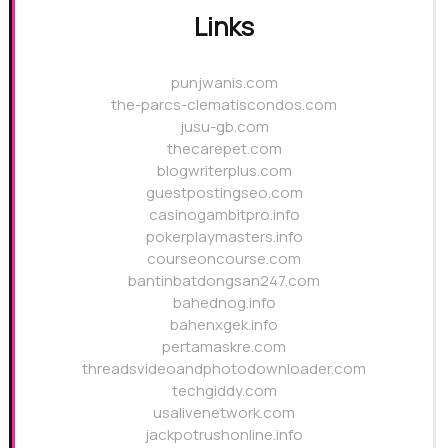
Links
punjwanis.com
the-parcs-clematiscondos.com
jusu-gb.com
thecarepet.com
blogwriterplus.com
guestpostingseo.com
casinogambitpro.info
pokerplaymasters.info
courseoncourse.com
bantinbatdongsan247.com
bahednog.info
bahenxgek.info
pertamaskre.com
threadsvideoandphotodownloader.com
techgiddy.com
usalivenetwork.com
jackpotrushonline.info