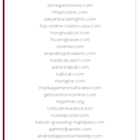
slotsgamesone.com
hispinzone.com
kalyanbazarnights.com
top-online-casino-usa.com
honghuidoor.com
flowingtravel.com
nineniki.com
brandiospecialists.com
medicalcare7.com
adtennaball.com
nabzah.com
mongive.com
matkagameresultsview.com
getsolutionsonline.com
hispinner.org
criticalinsurance.info
nokariposter.com
kalyan-guessing-nightplay.com
gameofpanels.com
androidappsdownloader.com