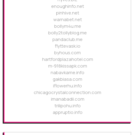
enoughinfo.net
pinhive.net
warnabet.net
bollym4u.me
bolly2tollyblog.me
pandaclub.me
flyttevask.io
byhous.com
hartfordplazahotel.com
m-918kissapk.com
nabavkame.info
gakbiasa.com
iflowerhu.info
chicagocrystalconnection.com
imanabadii.com
trilipohu.info
appruptio.info