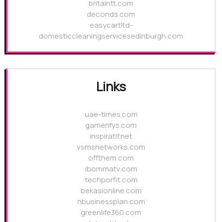
britaintt.com
deconds.com
easycartltd-
domesticcleaningservicesedinburgh.com
Links
uae-times.com
gamerifys.com
inspiratif.net
vsmsnetworks.com
offthem.com
ibommatv.com
techporfit.com
bekasionline.com
nbusinessplan.com
greenlife360.com