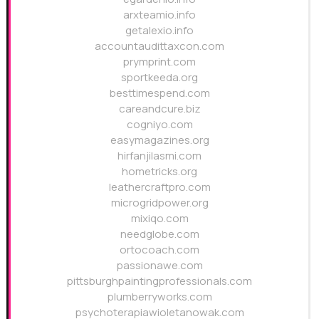
arxteamio.info
getalexio.info
accountaudittaxcon.com
prymprint.com
sportkeeda.org
besttimespend.com
careandcure.biz
cogniyo.com
easymagazines.org
hirfanjilasmi.com
hometricks.org
leathercraftpro.com
microgridpower.org
mixiqo.com
needglobe.com
ortocoach.com
passionawe.com
pittsburghpaintingprofessionals.com
plumberryworks.com
psychoterapiawioletanowak.com