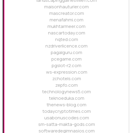
landscapinggainesvillefl.com
maisonhauturier.com
mascreator.com
menafahmi.com
mukhtarmeer.com
nascartoday.com
nqted.com
nzdriverlicence.com
pagalguru.com
pcegame.com
pgslot-r2.com
ws-expression.com
zchotels.com
zepfo.com
technologynews5.com
teknoeduka.com
thenews-blog.com
todaycryptotimes.com
usabonuscodes.com
sm-satta-makta-gods.com
softwaredegimnasios.com