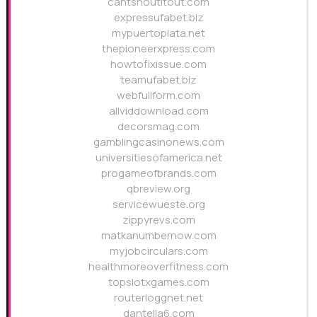
cantshoutitout.com
expressufabet.biz
mypuertoplata.net
thepioneerxpress.com
howtofixissue.com
teamufabet.biz
webfullform.com
allviddownload.com
decorsmag.com
gamblingcasinonews.com
universitiesofamerica.net
progameofbrands.com
qbreview.org
servicewueste.org
zippyrevs.com
matkanumbernow.com
myjobcirculars.com
healthmoreoverfitness.com
topslotxgames.com
routerloggnet.net
dantella6.com