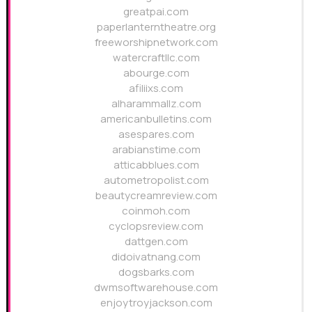
greatpai.com
paperlanterntheatre.org
freeworshipnetwork.com
watercraftllc.com
abourge.com
afiliixs.com
alharammallz.com
americanbulletins.com
asespares.com
arabianstime.com
atticabblues.com
autometropolist.com
beautycreamreview.com
coinmoh.com
cyclopsreview.com
dattgen.com
didoivatnang.com
dogsbarks.com
dwmsoftwarehouse.com
enjoytroyjackson.com