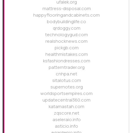
ufalek.org
mattress-disposal.com
happyflooringandcabinets.com
bodybuildinglife.co
qrdoggy.com
technologygud.com
realshocknews.com
pickgb.com
healthmistakes.com
ksfashiondresses.com
patterntrader.org
cnhpa.net
sitalotus.com
supernotes.org
worldsportsempires.com
updatecentral360.com
katamastah.com
zqscore.net
aseleraio.info
asticio.info
egardenio.info