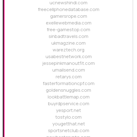
ucnewshindi.com
freecellphonedatabase.com
gamersrope.com
exellewebmedia.com
free-gamestop.com
sinbadtravels.com
ukmagzine.com
wareztech.org
usabestnetwork.com
jessepinkmanoutfit.com
umailsend.com
retarys.com
fasterformationcpf.com
goldensnuggles.com
lookbattlemap.com
buyrdpservice.com
yesport.net
tostylo.com
yougetthat.net
sportsnetclub.com