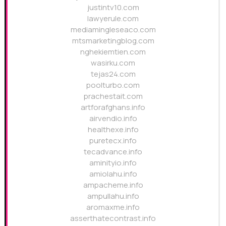
justintv10.com
lawyerule.com
mediamingleseaco.com
mtsmarketingblog.com
nghekiemtien.com
wasirku.com
tejas24.com
poolturbo.com
prachestait.com
artforafghans.info
airvendio.info
healthexe.info
puretecx.info
tecadvance.info
aminityio.info
amiolahu.info
ampacheme.info
ampullahu.info
aromaxme.info
asserthatecontrast.info