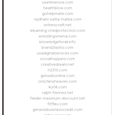
usetimenow.com
healthblow.com
gohelpmate.com
rajdhani-satta-matka.com
writerscraft.net
elearning-childprotection.com
wrestling4mena.com
knowledgeforall.info
brand2lastio.com
usadigitalservices.com
socialhoppers.com
creativedream.net
n2315.com
getwebonline.com
onlyfansheaven.com
lky08.com
ralph-fiennes.net
fielder-maximum-discount.net
fitfllex.com
genesisbusinesscredit.com