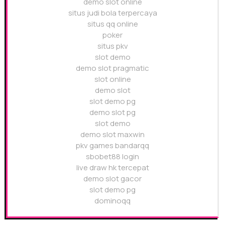
demo slot online
situs judi bola terpercaya
situs qq online
poker
situs pkv
slot demo
demo slot pragmatic
slot online
demo slot
slot demo pg
demo slot pg
slot demo
demo slot maxwin
pkv games bandarqq
sbobet88 login
live draw hk tercepat
demo slot gacor
slot demo pg
dominoqq