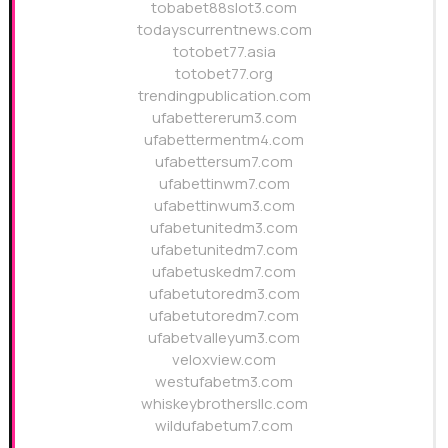
tobabet88slot3.com
todayscurrentnews.com
totobet77.asia
totobet77.org
trendingpublication.com
ufabettererum3.com
ufabettermentm4.com
ufabettersum7.com
ufabettinwm7.com
ufabettinwum3.com
ufabetunitedm3.com
ufabetunitedm7.com
ufabetuskedm7.com
ufabetutoredm3.com
ufabetutoredm7.com
ufabetvalleyum3.com
veloxview.com
westufabetm3.com
whiskeybrothersllc.com
wildufabetum7.com