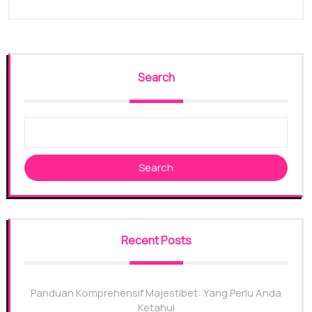
Search
Search
Recent Posts
Panduan Komprehensif Majestibet: Yang Perlu Anda
Ketahui