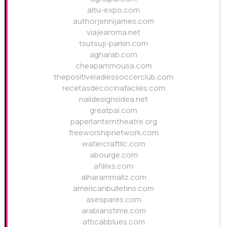
altu-expo.com
authorjennijames.com
viajearoma.net
tsutsuji-parkin.com
agharab.com
cheapammousa.com
thepositiveladiessoccerclub.com
recetasdecocinafaciles.com
naildesignsidea.net
greatpai.com
paperlanterntheatre.org
freeworshipnetwork.com
watercraftllc.com
abourge.com
afiliixs.com
alharammallz.com
americanbulletins.com
asespares.com
arabianstime.com
atticabblues.com