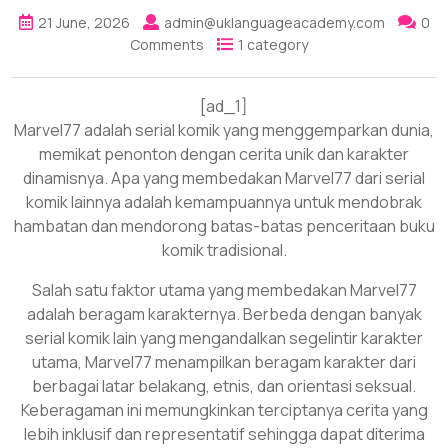
21 June, 2026
admin@uklanguageacademy.com
0
Comments
1 category
[ad_1]
Marvel77 adalah serial komik yang menggemparkan dunia,
memikat penonton dengan cerita unik dan karakter
dinamisnya. Apa yang membedakan Marvel77 dari serial
komik lainnya adalah kemampuannya untuk mendobrak
hambatan dan mendorong batas-batas penceritaan buku
komik tradisional.
Salah satu faktor utama yang membedakan Marvel77
adalah beragam karakternya. Berbeda dengan banyak
serial komik lain yang mengandalkan segelintir karakter
utama, Marvel77 menampilkan beragam karakter dari
berbagai latar belakang, etnis, dan orientasi seksual.
Keberagaman ini memungkinkan terciptanya cerita yang
lebih inklusif dan representatif sehingga dapat diterima