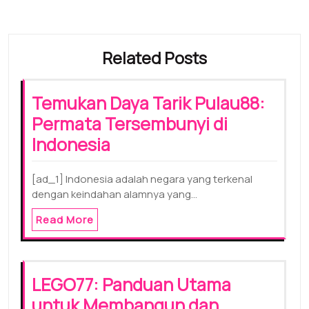
Related Posts
Temukan Daya Tarik Pulau88:
Permata Tersembunyi di
Indonesia
[ad_1] Indonesia adalah negara yang terkenal
dengan keindahan alamnya yang…
Read More
LEGO77: Panduan Utama
untuk Membangun dan