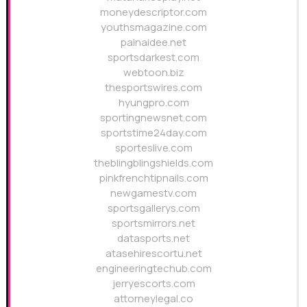
moneydescriptor.com
youthsmagazine.com
painaidee.net
sportsdarkest.com
webtoon.biz
thesportswires.com
hyungpro.com
sportingnewsnet.com
sportstime24day.com
sporteslive.com
theblingblingshields.com
pinkfrenchtipnails.com
newgamestv.com
sportsgallerys.com
sportsmirrors.net
datasports.net
atasehirescortu.net
engineeringtechub.com
jerryescorts.com
attorneylegal.co