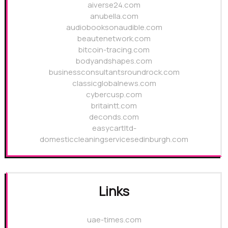
aiverse24.com
anubella.com
audiobooksonaudible.com
beautenetwork.com
bitcoin-tracing.com
bodyandshapes.com
businessconsultantsroundrock.com
classicglobalnews.com
cybercusp.com
britaintt.com
deconds.com
easycartltd-
domesticcleaningservicesedinburgh.com
Links
uae-times.com