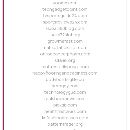
voomb.com
techgadgetpoint.com
tvsportsguide24.com
sportsreviews24.com
dubai360blog.com
lucky77slot.org
growmefast.com
mahkotahokislot.com
onlinecancerpharm.com
ufalek.org
mattress-disposal.com
happyflooringandcabinets.com
bodybuildinglife.co
qrdoggy.com
technologygud.com
realshocknews.com
pickgb.com
healthmistakes.com
ksfashiondresses.com
patterntrader.org