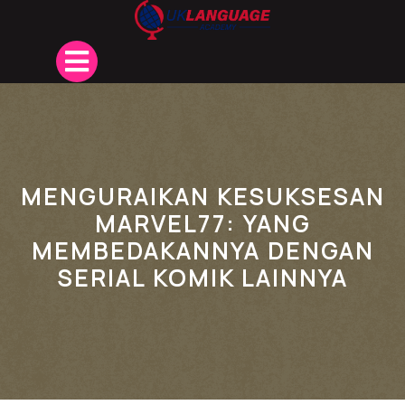
Skip
to
content
Open
Button
MENGURAIKAN KESUKSESAN
MARVEL77: YANG
MEMBEDAKANNYA DENGAN
SERIAL KOMIK LAINNYA