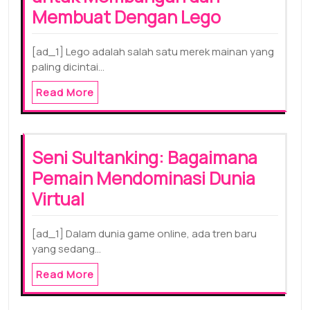
Membuat Dengan Lego
[ad_1] Lego adalah salah satu merek mainan yang
paling dicintai…
Read More
Seni Sultanking: Bagaimana
Pemain Mendominasi Dunia
Virtual
[ad_1] Dalam dunia game online, ada tren baru
yang sedang…
Read More