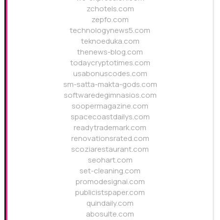
zchotels.com
zepfo.com
technologynews5.com
teknoeduka.com
thenews-blog.com
todaycryptotimes.com
usabonuscodes.com
sm-satta-makta-gods.com
softwaredegimnasios.com
soopermagazine.com
spacecoastdailys.com
readytrademark.com
renovationsrated.com
scoziarestaurant.com
seohart.com
set-cleaning.com
promodesignai.com
publicistspaper.com
quindaily.com
abosulte.com