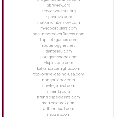
qbreview.org
servicewueste.org
zippyrevs.com
matkanumbernow.com
myjobcirculars.com
healthmoreoverfitness.com
topslotxgames.com
routerloggnet.net
dantella6.com
slotsgamesone.com
hispinzone.com
kalyanbazarnights.com
top-online-casino-usa.com
honghuidoor.com
flowingtravel.com
nineniki.com
brandiospecialists.com
medicalcare7.com
adtennaball.com
nabzah.com