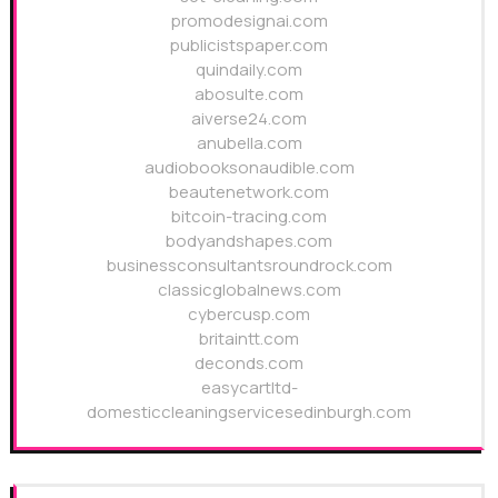
promodesignai.com
publicistspaper.com
quindaily.com
abosulte.com
aiverse24.com
anubella.com
audiobooksonaudible.com
beautenetwork.com
bitcoin-tracing.com
bodyandshapes.com
businessconsultantsroundrock.com
classicglobalnews.com
cybercusp.com
britaintt.com
deconds.com
easycartltd-
domesticcleaningservicesedinburgh.com