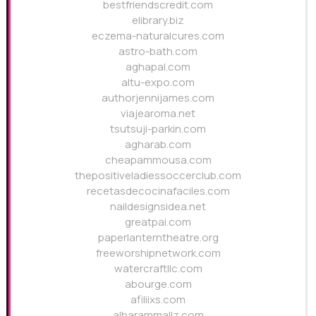
bestfriendscredit.com
elibrary.biz
eczema-naturalcures.com
astro-bath.com
aghapal.com
altu-expo.com
authorjennijames.com
viajearoma.net
tsutsuji-parkin.com
agharab.com
cheapammousa.com
thepositiveladiessoccerclub.com
recetasdecocinafaciles.com
naildesignsidea.net
greatpai.com
paperlanterntheatre.org
freeworshipnetwork.com
watercraftllc.com
abourge.com
afiliixs.com
alharammallz.com