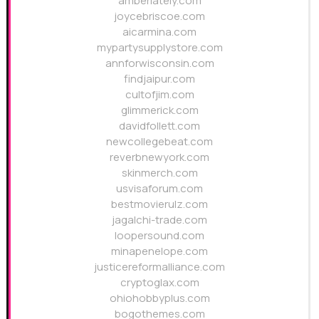
amberlately.com
joycebriscoe.com
aicarmina.com
mypartysupplystore.com
annforwisconsin.com
findjaipur.com
cultofjim.com
glimmerick.com
davidfollett.com
newcollegebeat.com
reverbnewyork.com
skinmerch.com
usvisaforum.com
bestmovierulz.com
jagalchi-trade.com
loopersound.com
minapenelope.com
justicereformalliance.com
cryptoglax.com
ohiohobbyplus.com
bogothemes.com