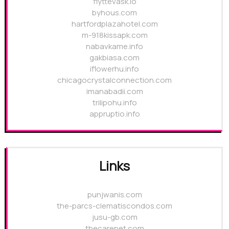
flyttevask.io
byhous.com
hartfordplazahotel.com
m-918kissapk.com
nabavkame.info
gakbiasa.com
iflowerhu.info
chicagocrystalconnection.com
imanabadii.com
trilipohu.info
appruptio.info
Links
punjwanis.com
the-parcs-clematiscondos.com
jusu-gb.com
thecarepet.com