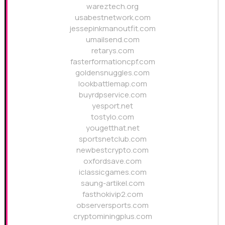
wareztech.org
usabestnetwork.com
jessepinkmanoutfit.com
umailsend.com
retarys.com
fasterformationcpf.com
goldensnuggles.com
lookbattlemap.com
buyrdpservice.com
yesport.net
tostylo.com
yougetthat.net
sportsnetclub.com
newbestcrypto.com
oxfordsave.com
iclassicgames.com
saung-artikel.com
fasthokivip2.com
observersports.com
cryptominingplus.com