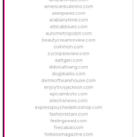
americanbulletins.com
asespares.com
arabianstime.com
atticabblues.com
autometropolist.com
beautycreamreview.com
coinmoh.com
cyclopsreview.com
dattgen.com
didoivatnang.com
dogsbarks.com
dwmsoftwarehouse.com
enjoytroyjackson.com
epicaimbots.com
etech4news.com
expresspsychedelicsshop.com
fashionistani.com
feelingswed.com
firecabal.com
forbessmagazine.com