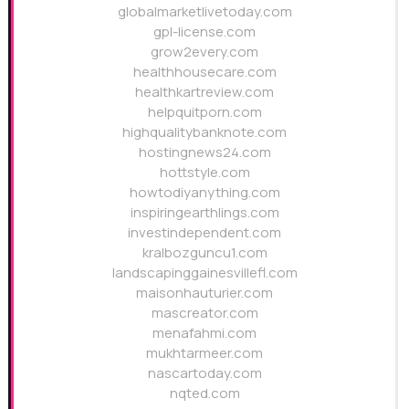
globalmarketlivetoday.com
gpl-license.com
grow2every.com
healthhousecare.com
healthkartreview.com
helpquitporn.com
highqualitybanknote.com
hostingnews24.com
hottstyle.com
howtodiyanything.com
inspiringearthlings.com
investindependent.com
kralbozguncu1.com
landscapinggainesvillefl.com
maisonhauturier.com
mascreator.com
menafahmi.com
mukhtarmeer.com
nascartoday.com
nqted.com