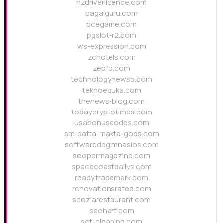
nzdriverlicence.com
pagalguru.com
pcegame.com
pgslot-r2.com
ws-expression.com
zchotels.com
zepfo.com
technologynews5.com
teknoeduka.com
thenews-blog.com
todaycryptotimes.com
usabonuscodes.com
sm-satta-makta-gods.com
softwaredegimnasios.com
soopermagazine.com
spacecoastdailys.com
readytrademark.com
renovationsrated.com
scoziarestaurant.com
seohart.com
set-cleaning.com