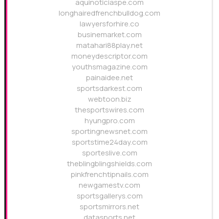
aquinoticiaspe.com
longhairedfrenchbulldog.com
lawyersforhire.co
businemarket.com
matahari88play.net
moneydescriptor.com
youthsmagazine.com
painaidee.net
sportsdarkest.com
webtoon.biz
thesportswires.com
hyungpro.com
sportingnewsnet.com
sportstime24day.com
sporteslive.com
theblingblingshields.com
pinkfrenchtipnails.com
newgamestv.com
sportsgallerys.com
sportsmirrors.net
datasports.net