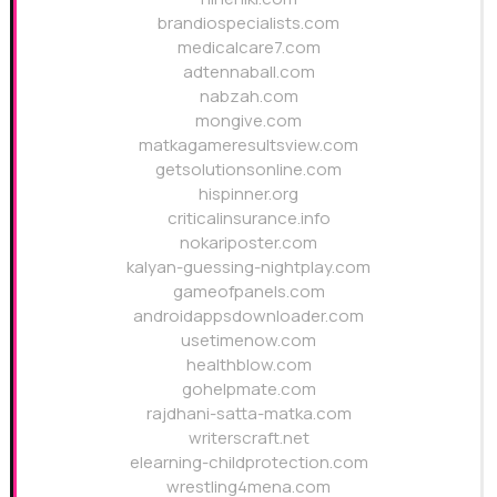
brandiospecialists.com
medicalcare7.com
adtennaball.com
nabzah.com
mongive.com
matkagameresultsview.com
getsolutionsonline.com
hispinner.org
criticalinsurance.info
nokariposter.com
kalyan-guessing-nightplay.com
gameofpanels.com
androidappsdownloader.com
usetimenow.com
healthblow.com
gohelpmate.com
rajdhani-satta-matka.com
writerscraft.net
elearning-childprotection.com
wrestling4mena.com