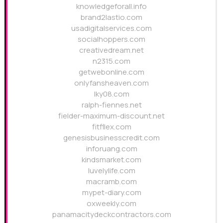
knowledgeforall.info
brand2lastio.com
usadigitalservices.com
socialhoppers.com
creativedream.net
n2315.com
getwebonline.com
onlyfansheaven.com
lky08.com
ralph-fiennes.net
fielder-maximum-discount.net
fitfllex.com
genesisbusinesscredit.com
inforuang.com
kindsmarket.com
luvelylife.com
macramb.com
mypet-diary.com
oxweekly.com
panamacitydeckcontractors.com