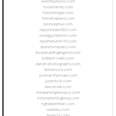
westfashions.com
toolshandy.com
travelstager.com
trendinspires.com
rannyephul.com
reportradar360.com
swaggyfashion.com
taraftariumtv10.com
questionquery.com
bodybuildinglegend.com
brilliant-nails.com
dandr-photography.com
dokteroce.com
journal-francais.com
justintv10.com
lawyerule.com
mediamingleseaco.com
mtsmarketingblog.com
nghekiemtien.com
wasirku.com
tejas24.com