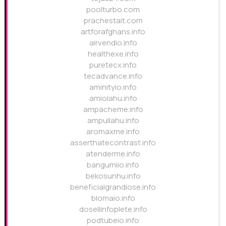
poolturbo.com
prachestait.com
artforafghans.info
airvendio.info
healthexe.info
puretecx.info
tecadvance.info
aminityio.info
amiolahu.info
ampacheme.info
ampullahu.info
aromaxme.info
asserthatecontrast.info
atenderme.info
bangumiio.info
bekosunhu.info
beneficialgrandiose.info
blomaio.info
dosellinfoplete.info
podtubeio.info