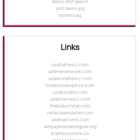
demo slot gacor
slot demo pg
dominoqq
Links
usafullnewz.com
uktimenetwork.com
usaworldnewz.com
todayusaexplore.com
usalocality.com
usafournewz.com
thebalochhal.com
vehicularmaster.com
vibesaccent.com
ampajavierdemiguel.org
brainboosters.co