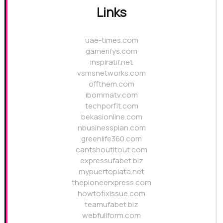
Links
uae-times.com
gamerifys.com
inspiratif.net
vsmsnetworks.com
offthem.com
ibommatv.com
techporfit.com
bekasionline.com
nbusinessplan.com
greenlife360.com
cantshoutitout.com
expressufabet.biz
mypuertoplata.net
thepioneerxpress.com
howtofixissue.com
teamufabet.biz
webfullform.com