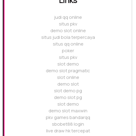
Links
judi qq online
situs pkv
demo slot online
situs judi bola terpercaya
situs qq online
poker
situs pkv
slot demo
demo slot pragmatic
slot online
demo slot
slot demo pg
demo slot pg
slot demo
demo slot maxwin
pkv games bandarqq
sbobet88 login
live draw hk tercepat