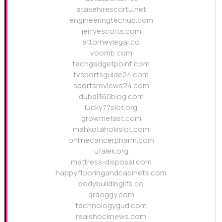
atasehirescortu.net
engineeringtechub.com
jerryescorts.com
attorneylegal.co
voomb.com
techgadgetpoint.com
tvsportsguide24.com
sportsreviews24.com
dubai360blog.com
lucky77slot.org
growmefast.com
mahkotahokislot.com
onlinecancerpharm.com
ufalek.org
mattress-disposal.com
happyflooringandcabinets.com
bodybuildinglife.co
qrdoggy.com
technologygud.com
realshocknews.com