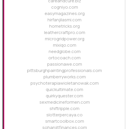
careandcure.biz
cogniyo.com
easymagazines.org
hirfanjilasmi.com
hometricks.org
leathercraftpro.com
microgridpower.org
mixiqo.com
needglobe.com
ortocoach.com
passionawe.com
pittsburghpaintingprofessionals.com
plumberryworks.com
psychoterapiawioletanowak.com
quickultimate.com
quirkyquester.com
sexmedicineformen.com
shiftripple.com
slotterpercaya.co
smartcoolbox.com
sohanjitfinances.com