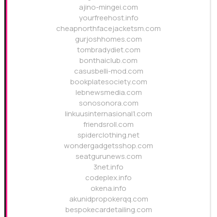
ajino-mingei.com
yourfreehost.info
cheapnorthfacejacketsm.com
gurjoshhomes.com
tombradydiet.com
bonthaiclub.com
casusbelli-mod.com
bookplatesociety.com
lebnewsmedia.com
sonosonora.com
linkuusinternasional1.com
friendsroll.com
spiderclothing.net
wondergadgetsshop.com
seatgurunews.com
3net.info
codeplex.info
okena.info
akunidpropokerqq.com
bespokecardetailing.com