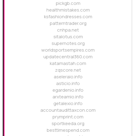
pickgb.com
healthmistakes.com
ksfashiondresses.com
patterntrader.org
cnhpa.net
sitalotus.com
supernotes.org
worldsportsempires.com
updatecentral360.com
katamastah.com
zqscore.net
aseleraio.info
asticio.info
egardenio.info
arxteamio.info
getalexio.info
accountaudittaxcon.com
prymprint.com
sportkeeda.org
besttimespend.com