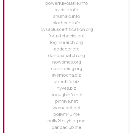
powerfulvolatile.info
qvidsio.info
shumaio.info
slotherio.info
cysapluscertification.org
fortnitehacks.org
loginsearch.org
aodecor.org
donorsmatch.org
nowtimes.org
casinoeing.org
livemocha.biz
streetlife.biz
hyves.biz
enoughinfo.net
pinhive.net
warnabet.net
bollym4u.me
bolly2tollyblog.me
pandaclub.me