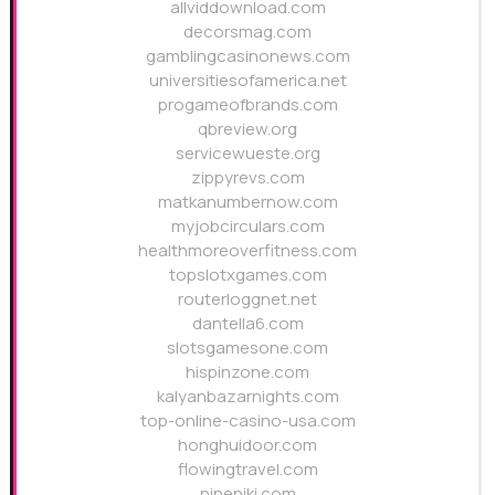
allviddownload.com
decorsmag.com
gamblingcasinonews.com
universitiesofamerica.net
progameofbrands.com
qbreview.org
servicewueste.org
zippyrevs.com
matkanumbernow.com
myjobcirculars.com
healthmoreoverfitness.com
topslotxgames.com
routerloggnet.net
dantella6.com
slotsgamesone.com
hispinzone.com
kalyanbazarnights.com
top-online-casino-usa.com
honghuidoor.com
flowingtravel.com
nineniki.com