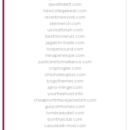
davidfollett.com
newcollegebeat.com
reverbnewyork.com
skinmerch.com
usvisaforum.com
bestmovierulz.com
jagalchi-trade.com
loopersound.com
minapenelope.com
justicereformalliance.com
cryptoglax.com
ohiohobbyplus.com
bogothemes.com
ajino-mingei.com
yourfreehost.info
cheapnorthfacejacketsm.com
gurjoshhomes.com
tombradydiet.com
bonthaiclub.com
casusbelli-mod.com