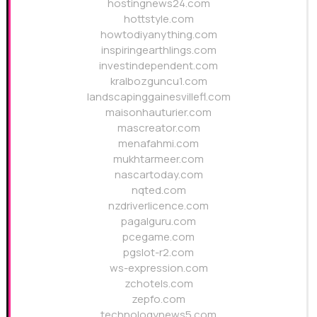
hostingnews24.com
hottstyle.com
howtodiyanything.com
inspiringearthlings.com
investindependent.com
kralbozguncu1.com
landscapinggainesvillefl.com
maisonhauturier.com
mascreator.com
menafahmi.com
mukhtarmeer.com
nascartoday.com
nqted.com
nzdriverlicence.com
pagalguru.com
pcegame.com
pgslot-r2.com
ws-expression.com
zchotels.com
zepfo.com
technologynews5.com