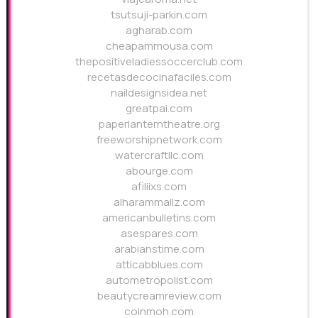
tsutsuji-parkin.com
agharab.com
cheapammousa.com
thepositiveladiessoccerclub.com
recetasdecocinafaciles.com
naildesignsidea.net
greatpai.com
paperlanterntheatre.org
freeworshipnetwork.com
watercraftllc.com
abourge.com
afiliixs.com
alharammallz.com
americanbulletins.com
asespares.com
arabianstime.com
atticabblues.com
autometropolist.com
beautycreamreview.com
coinmoh.com