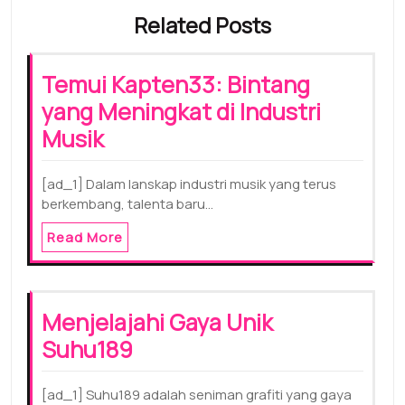
Related Posts
Temui Kapten33: Bintang
yang Meningkat di Industri
Musik
[ad_1] Dalam lanskap industri musik yang terus
berkembang, talenta baru…
Read More
Menjelajahi Gaya Unik
Suhu189
[ad_1] Suhu189 adalah seniman grafiti yang gaya