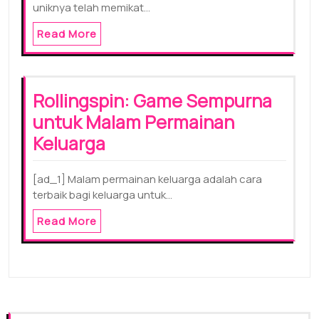
uniknya telah memikat…
Read More
Rollingspin: Game Sempurna
untuk Malam Permainan
Keluarga
[ad_1] Malam permainan keluarga adalah cara
terbaik bagi keluarga untuk…
Read More