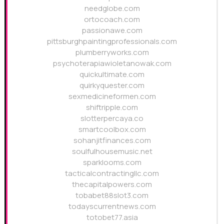
needglobe.com
ortocoach.com
passionawe.com
pittsburghpaintingprofessionals.com
plumberryworks.com
psychoterapiawioletanowak.com
quickultimate.com
quirkyquester.com
sexmedicineformen.com
shiftripple.com
slotterpercaya.co
smartcoolbox.com
sohanjitfinances.com
soulfulhousemusic.net
sparklooms.com
tacticalcontractingllc.com
thecapitalpowers.com
tobabet88slot3.com
todayscurrentnews.com
totobet77.asia