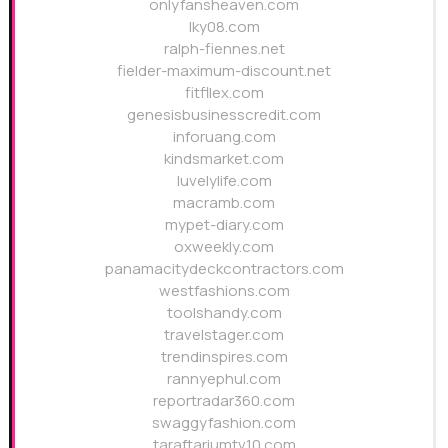
onlyfansheaven.com
lky08.com
ralph-fiennes.net
fielder-maximum-discount.net
fitfllex.com
genesisbusinesscredit.com
inforuang.com
kindsmarket.com
luvelylife.com
macramb.com
mypet-diary.com
oxweekly.com
panamacitydeckcontractors.com
westfashions.com
toolshandy.com
travelstager.com
trendinspires.com
rannyephul.com
reportradar360.com
swaggyfashion.com
taraftariumtv10.com