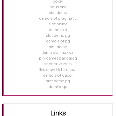
poker
situs pkv
slot demo
demo slot pragmatic
slot online
demo slot
slot demo pg
demo slot pg
slot demo
demo slot maxwin
pkv games bandarqq
sbobet88 login
live draw hk tercepat
demo slot gacor
slot demo pg
dominoqq
Links