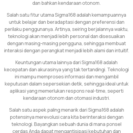
dan bahkan kendaraan otonom.
Salah satu fitur utama Sigma168 adalah kemampuannya
untuk belajar dan beradaptasi dengan preferensi dan
perilaku penggunanya. Artinya, seiring berjalannya waktu,
teknologi akan menjadi lebih personal dan disesuaikan
dengan masing-masing pengguna, sehingga membuat
interaksi dengan perangkat menjadi lebih alami dan intuitif.
Keuntungan utama lainnya dari Sigma168 adalah
kecepatan dan akurasinya yang tak tertandingi. Teknologi
ini mampu memproses informasi dan mengambil
keputusan dalam sepersekian detik, sehingga ideal untuk
aplikasi yang memerlukan respons real-time, seperti
kendaraan otonom dan otomasi industri.
Salah satu aspek paling menarik dari Sigma168 adalah
potensinya merevolusi cara kita berinteraksi dengan
teknologi. Bayangkan sebuah dunia di mana ponsel
cerdas Anda dapat mengantisipasi kebutuhan dan