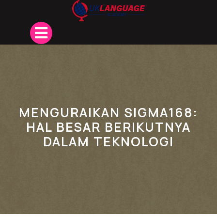
Skip
to
content
Open
Button
MENGURAIKAN SIGMA168:
HAL BESAR BERIKUTNYA
DALAM TEKNOLOGI