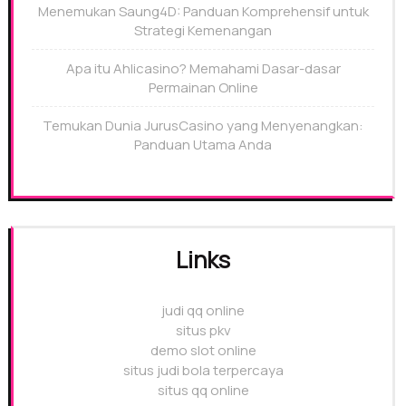
Menemukan Saung4D: Panduan Komprehensif untuk
Strategi Kemenangan
Apa itu Ahlicasino? Memahami Dasar-dasar
Permainan Online
Temukan Dunia JurusCasino yang Menyenangkan:
Panduan Utama Anda
Links
judi qq online
situs pkv
demo slot online
situs judi bola terpercaya
situs qq online