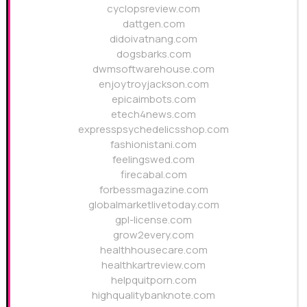
cyclopsreview.com
dattgen.com
didoivatnang.com
dogsbarks.com
dwmsoftwarehouse.com
enjoytroyjackson.com
epicaimbots.com
etech4news.com
expresspsychedelicsshop.com
fashionistani.com
feelingswed.com
firecabal.com
forbessmagazine.com
globalmarketlivetoday.com
gpl-license.com
grow2every.com
healthhousecare.com
healthkartreview.com
helpquitporn.com
highqualitybanknote.com