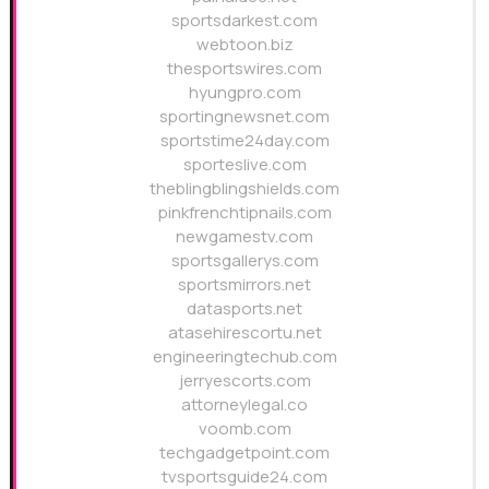
sportsdarkest.com
webtoon.biz
thesportswires.com
hyungpro.com
sportingnewsnet.com
sportstime24day.com
sporteslive.com
theblingblingshields.com
pinkfrenchtipnails.com
newgamestv.com
sportsgallerys.com
sportsmirrors.net
datasports.net
atasehirescortu.net
engineeringtechub.com
jerryescorts.com
attorneylegal.co
voomb.com
techgadgetpoint.com
tvsportsguide24.com