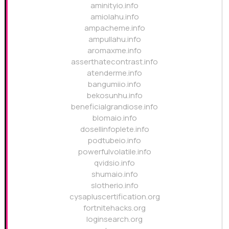
aminityio.info
amiolahu.info
ampacheme.info
ampullahu.info
aromaxme.info
asserthatecontrast.info
atenderme.info
bangumiio.info
bekosunhu.info
beneficialgrandiose.info
blomaio.info
dosellinfoplete.info
podtubeio.info
powerfulvolatile.info
qvidsio.info
shumaio.info
slotherio.info
cysapluscertification.org
fortnitehacks.org
loginsearch.org