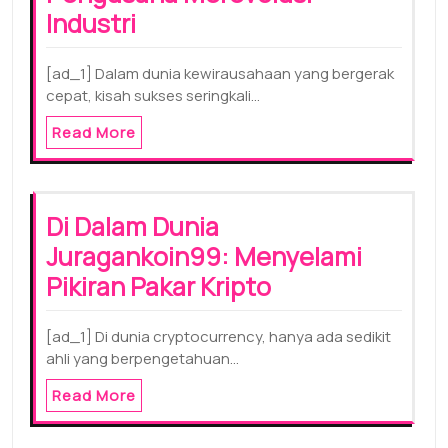
Industri
[ad_1] Dalam dunia kewirausahaan yang bergerak
cepat, kisah sukses seringkali…
Read More
Di Dalam Dunia
Juragankoin99: Menyelami
Pikiran Pakar Kripto
[ad_1] Di dunia cryptocurrency, hanya ada sedikit
ahli yang berpengetahuan…
Read More