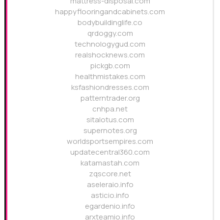
mattress-disposal.com
happyflooringandcabinets.com
bodybuildinglife.co
qrdoggy.com
technologygud.com
realshocknews.com
pickgb.com
healthmistakes.com
ksfashiondresses.com
patterntrader.org
cnhpa.net
sitalotus.com
supernotes.org
worldsportsempires.com
updatecentral360.com
katamastah.com
zqscore.net
aseleraio.info
asticio.info
egardenio.info
arxteamio.info