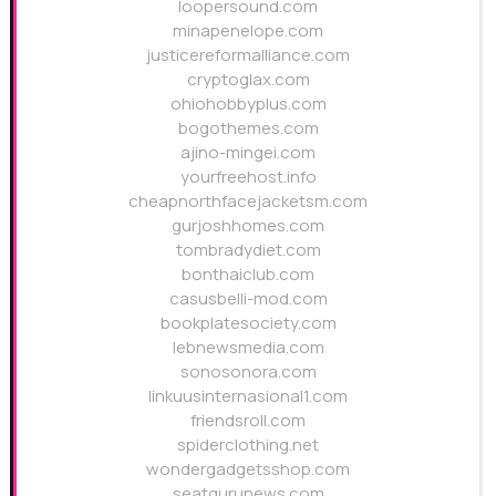
loopersound.com
minapenelope.com
justicereformalliance.com
cryptoglax.com
ohiohobbyplus.com
bogothemes.com
ajino-mingei.com
yourfreehost.info
cheapnorthfacejacketsm.com
gurjoshhomes.com
tombradydiet.com
bonthaiclub.com
casusbelli-mod.com
bookplatesociety.com
lebnewsmedia.com
sonosonora.com
linkuusinternasional1.com
friendsroll.com
spiderclothing.net
wondergadgetsshop.com
seatgurunews.com