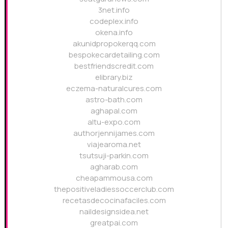
3net.info
codeplex.info
okena.info
akunidpropokerqq.com
bespokecardetailing.com
bestfriendscredit.com
elibrary.biz
eczema-naturalcures.com
astro-bath.com
aghapal.com
altu-expo.com
authorjennijames.com
viajearoma.net
tsutsuji-parkin.com
agharab.com
cheapammousa.com
thepositiveladiessoccerclub.com
recetasdecocinafaciles.com
naildesignsidea.net
greatpai.com