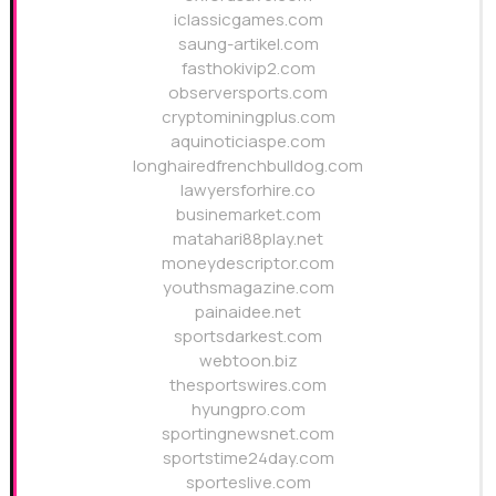
iclassicgames.com
saung-artikel.com
fasthokivip2.com
observersports.com
cryptominingplus.com
aquinoticiaspe.com
longhairedfrenchbulldog.com
lawyersforhire.co
businemarket.com
matahari88play.net
moneydescriptor.com
youthsmagazine.com
painaidee.net
sportsdarkest.com
webtoon.biz
thesportswires.com
hyungpro.com
sportingnewsnet.com
sportstime24day.com
sporteslive.com