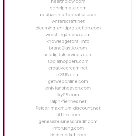
healthblow.com
gohelpmate.com
rajdhani-satta-matka.com
writerscraft.net
elearning-childprotection.com
wrestling4mena.com
knowledgeforall.info
brand2lastio.com
usadigitalservices.com
socialhoppers.com
creativedream.net
n2315.com
getwebonline.com
onlyfansheaven.com
lky08.com
ralph-fiennes.net
fielder-maximum-discount.net
fitfllex.com
genesisbusinesscredit.com
inforuang.com
kindsmarket.com