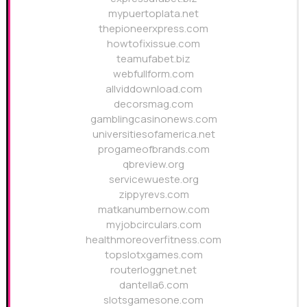
mypuertoplata.net
thepioneerxpress.com
howtofixissue.com
teamufabet.biz
webfullform.com
allviddownload.com
decorsmag.com
gamblingcasinonews.com
universitiesofamerica.net
progameofbrands.com
qbreview.org
servicewueste.org
zippyrevs.com
matkanumbernow.com
myjobcirculars.com
healthmoreoverfitness.com
topslotxgames.com
routerloggnet.net
dantella6.com
slotsgamesone.com