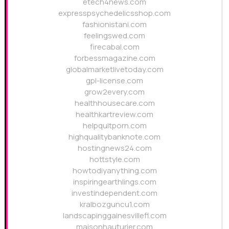
etech4news.com
expresspsychedelicsshop.com
fashionistani.com
feelingswed.com
firecabal.com
forbessmagazine.com
globalmarketlivetoday.com
gpl-license.com
grow2every.com
healthhousecare.com
healthkartreview.com
helpquitporn.com
highqualitybanknote.com
hostingnews24.com
hottstyle.com
howtodiyanything.com
inspiringearthlings.com
investindependent.com
kralbozguncu1.com
landscapinggainesvillefl.com
maisonhauturier.com