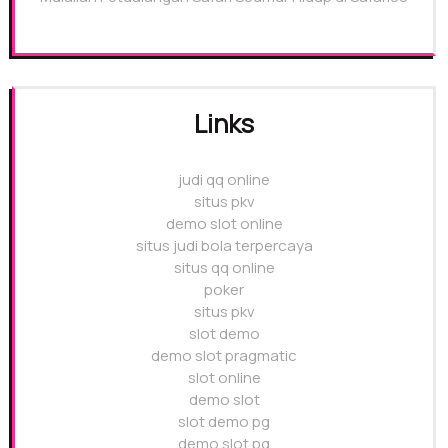
Links
judi qq online
situs pkv
demo slot online
situs judi bola terpercaya
situs qq online
poker
situs pkv
slot demo
demo slot pragmatic
slot online
demo slot
slot demo pg
demo slot pg