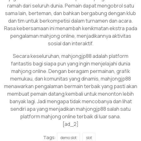
ramah dari seluruh dunia. Pemain dapat mengobrol satu
sama lain, berteman, dan bahkan bergabung dengan klub
dan tim untuk berkompetisi dalam turnamen dan acara.
Rasa kebersamaan ini menambah kenikmatan ekstra pada
pengalaman mahjong online, menjadikannya aktivitas
sosial dan interaktif.
Secara keseluruhan, mahjongjp88 adalah platform
fantastis bagi siapa pun yang ingin menjelajahi dunia
mahjong online. Dengan beragam permainan, grafik
memukau, dan komunitas yang dinamis, mahjongjp88
menawarkan pengalaman bermain terbaik yang pasti akan
membuat pemain datang kembali untuk menonton lebih
banyak lagi. Jadi mengapa tidak mencobanya dan lihat
sendiri apa yang menjadikan mahjongjp88 salah satu
platform mahjong online terbaik di luar sana.
[ad_2]
Tags:
demo slot
slot