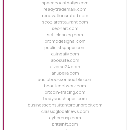
spacecoastdailys.com
readytrademark.com
renovationsrated.com
scoziarestaurant.com
seohart.com
set-cleaning.com
promodesignai.com
publicistspaper.com
quindaily.com
abosulte.com
aiverse24.com
anubella.com
audiobooksonaudible.com
beautenetwork.com
bitcoin-tracing.com
bodyandshapes.com
businessconsultantsroundrock.com
classicglobalnews.com
cybercusp.com
britaintt.com