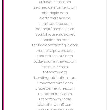
quirkyquester.com
sexmedicineformen.com
shiftripple.com
slotterpercaya.co
smartcoolbox.com
sohanjitfinances.com
soulfulhousemusic.net
sparklooms.com
tacticalcontractingllc.com
thecapitalpowers.com
tobabet88slot3.com
todayscurrentnews.com
totobet77.asia
totobet77.org
trendingpublication.com
ufabettererum3.com
ufabettermentm4.com
ufabettersum7.com
ufabettinwm7.com
ufabettinwum3.com
ufabetunitedm3.com