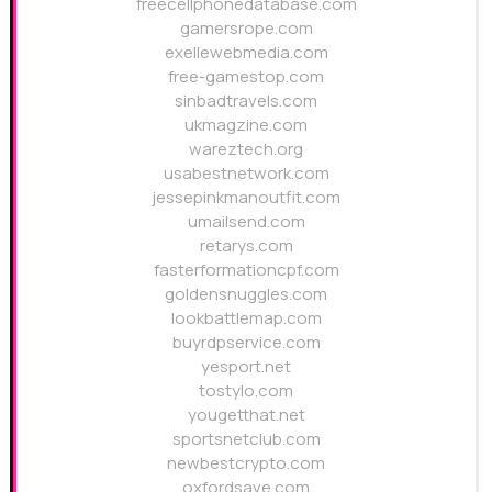
freecellphonedatabase.com
gamersrope.com
exellewebmedia.com
free-gamestop.com
sinbadtravels.com
ukmagzine.com
wareztech.org
usabestnetwork.com
jessepinkmanoutfit.com
umailsend.com
retarys.com
fasterformationcpf.com
goldensnuggles.com
lookbattlemap.com
buyrdpservice.com
yesport.net
tostylo.com
yougetthat.net
sportsnetclub.com
newbestcrypto.com
oxfordsave.com