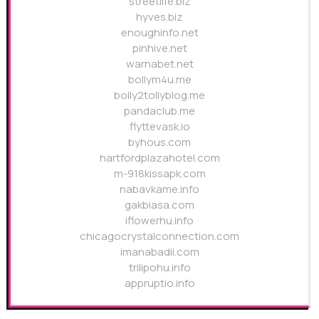
streetlife.biz
hyves.biz
enoughinfo.net
pinhive.net
warnabet.net
bollym4u.me
bolly2tollyblog.me
pandaclub.me
flyttevask.io
byhous.com
hartfordplazahotel.com
m-918kissapk.com
nabavkame.info
gakbiasa.com
iflowerhu.info
chicagocrystalconnection.com
imanabadii.com
trilipohu.info
appruptio.info