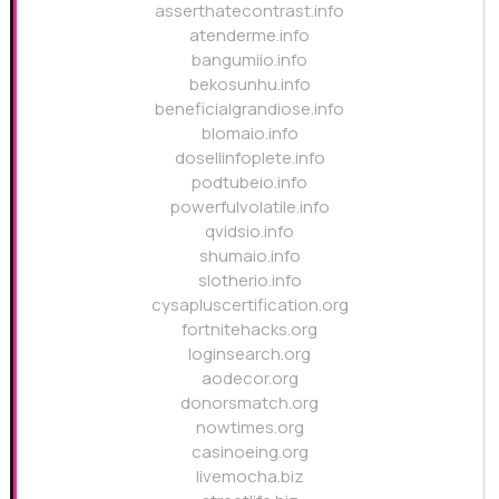
asserthatecontrast.info
atenderme.info
bangumiio.info
bekosunhu.info
beneficialgrandiose.info
blomaio.info
dosellinfoplete.info
podtubeio.info
powerfulvolatile.info
qvidsio.info
shumaio.info
slotherio.info
cysapluscertification.org
fortnitehacks.org
loginsearch.org
aodecor.org
donorsmatch.org
nowtimes.org
casinoeing.org
livemocha.biz