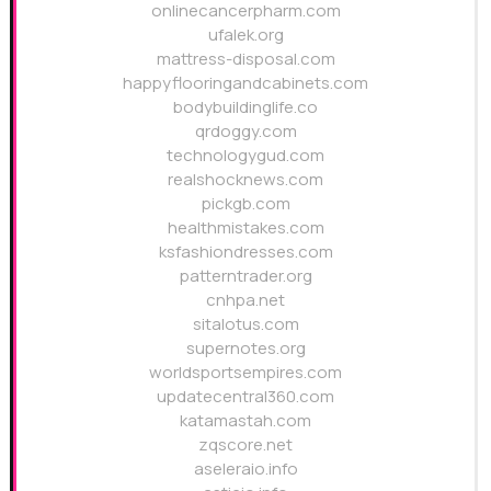
onlinecancerpharm.com
ufalek.org
mattress-disposal.com
happyflooringandcabinets.com
bodybuildinglife.co
qrdoggy.com
technologygud.com
realshocknews.com
pickgb.com
healthmistakes.com
ksfashiondresses.com
patterntrader.org
cnhpa.net
sitalotus.com
supernotes.org
worldsportsempires.com
updatecentral360.com
katamastah.com
zqscore.net
aseleraio.info