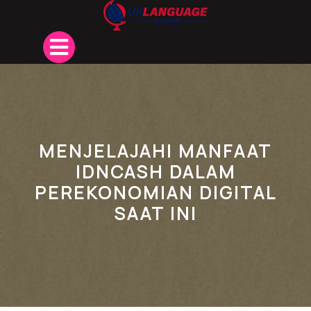
Skip
to
content
Open
Button
MENJELAJAHI MANFAAT
IDNCASH DALAM
PEREKONOMIAN DIGITAL
SAAT INI