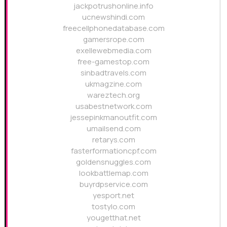
jackpotrushonline.info
ucnewshindi.com
freecellphonedatabase.com
gamersrope.com
exellewebmedia.com
free-gamestop.com
sinbadtravels.com
ukmagzine.com
wareztech.org
usabestnetwork.com
jessepinkmanoutfit.com
umailsend.com
retarys.com
fasterformationcpf.com
goldensnuggles.com
lookbattlemap.com
buyrdpservice.com
yesport.net
tostylo.com
yougetthat.net