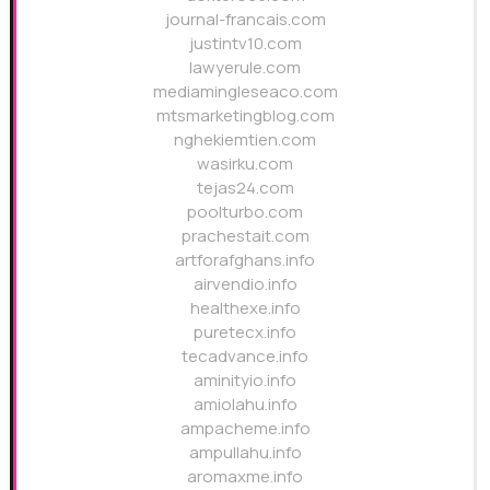
journal-francais.com
justintv10.com
lawyerule.com
mediamingleseaco.com
mtsmarketingblog.com
nghekiemtien.com
wasirku.com
tejas24.com
poolturbo.com
prachestait.com
artforafghans.info
airvendio.info
healthexe.info
puretecx.info
tecadvance.info
aminityio.info
amiolahu.info
ampacheme.info
ampullahu.info
aromaxme.info