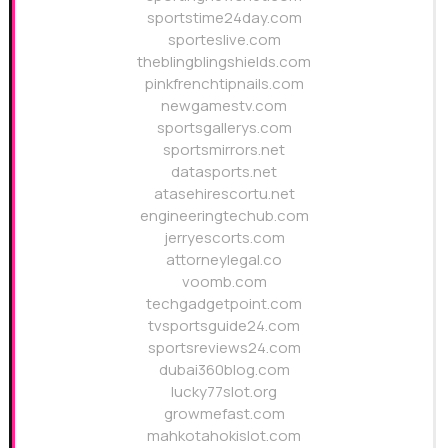
sportstime24day.com
sporteslive.com
theblingblingshields.com
pinkfrenchtipnails.com
newgamestv.com
sportsgallerys.com
sportsmirrors.net
datasports.net
atasehirescortu.net
engineeringtechub.com
jerryescorts.com
attorneylegal.co
voomb.com
techgadgetpoint.com
tvsportsguide24.com
sportsreviews24.com
dubai360blog.com
lucky77slot.org
growmefast.com
mahkotahokislot.com