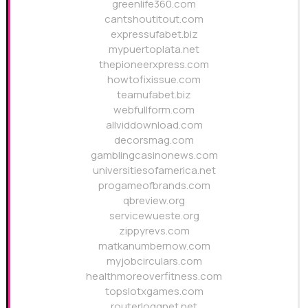
greenlife360.com
cantshoutitout.com
expressufabet.biz
mypuertoplata.net
thepioneerxpress.com
howtofixissue.com
teamufabet.biz
webfullform.com
allviddownload.com
decorsmag.com
gamblingcasinonews.com
universitiesofamerica.net
progameofbrands.com
qbreview.org
servicewueste.org
zippyrevs.com
matkanumbernow.com
myjobcirculars.com
healthmoreoverfitness.com
topslotxgames.com
routerloggnet.net