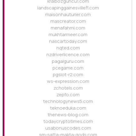
kralbozguncu1.com
landscapinggainesvillefl.com
maisonhauturier.com
mascreator.com
menafahmi.com
mukhtarmeer.com
nascartoday.com
nqted.com
nzdriverlicence.com
pagalguru.com
pcegame.com
pgslot-r2.com
ws-expression.com
zchotels.com
zepfo.com
technologynews5.com
teknoeduka.com
thenews-blog.com
todaycryptotimes.com
usabonuscodes.com
sm-satta-makta-gods.com