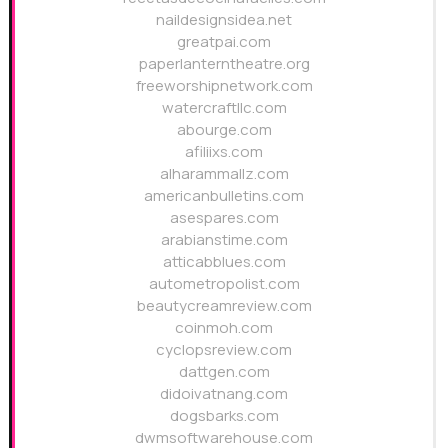
naildesignsidea.net
greatpai.com
paperlanterntheatre.org
freeworshipnetwork.com
watercraftllc.com
abourge.com
afiliixs.com
alharammallz.com
americanbulletins.com
asespares.com
arabianstime.com
atticabblues.com
autometropolist.com
beautycreamreview.com
coinmoh.com
cyclopsreview.com
dattgen.com
didoivatnang.com
dogsbarks.com
dwmsoftwarehouse.com