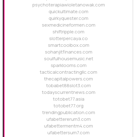
psychoterapiawioletanowak.com
quickultimate.com
quirkyquester.com
sexmedicineformen.com
shiftripple.com
slotterpercaya.co
smartcoolbox.com
sohanjitfinances.com
soulfulhousemusic.net
sparklooms.com
tacticalcontractingllc.com
thecapitalpowers.com
tobabet88slot3.com
todayscurrentnews.com
totobet77.asia
totobet77.org
trendingpublication.com
ufabettererum3.com
ufabettermentm4.com
ufabettersum7.com