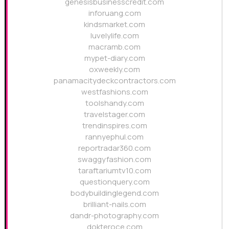
genesisbusinesscredit.com
inforuang.com
kindsmarket.com
luvelylife.com
macramb.com
mypet-diary.com
oxweekly.com
panamacitydeckcontractors.com
westfashions.com
toolshandy.com
travelstager.com
trendinspires.com
rannyephul.com
reportradar360.com
swaggyfashion.com
taraftariumtv10.com
questionquery.com
bodybuildinglegend.com
brilliant-nails.com
dandr-photography.com
dokteroce.com