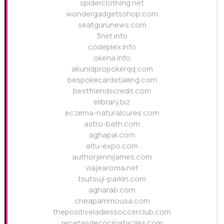
spiderclothing.net
wondergadgetsshop.com
seatgurunews.com
3net.info
codeplex.info
okena.info
akunidpropokerqq.com
bespokecardetailing.com
bestfriendscredit.com
elibrary.biz
eczema-naturalcures.com
astro-bath.com
aghapal.com
altu-expo.com
authorjennijames.com
viajearoma.net
tsutsuji-parkin.com
agharab.com
cheapammousa.com
thepositiveladiessoccerclub.com
recetasdecocinafaciles.com