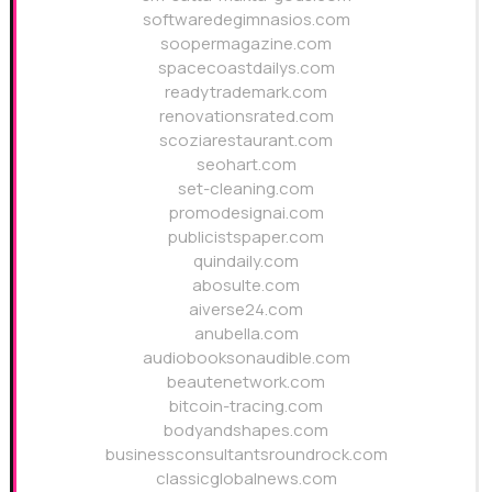
softwaredegimnasios.com
soopermagazine.com
spacecoastdailys.com
readytrademark.com
renovationsrated.com
scoziarestaurant.com
seohart.com
set-cleaning.com
promodesignai.com
publicistspaper.com
quindaily.com
abosulte.com
aiverse24.com
anubella.com
audiobooksonaudible.com
beautenetwork.com
bitcoin-tracing.com
bodyandshapes.com
businessconsultantsroundrock.com
classicglobalnews.com