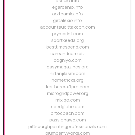
asticio.info
egardenio.info
arxteamio.info
getalexio.info
accountaudittaxcon.com
prymprint.com
sportkeeda.org
besttimespend.com
careandcure.biz
cogniyo.com
easymagazines.org
hirfanjilasmi.com
hometricks.org
leathercraftpro.com
microgridpower.org
mixiqo.com
needglobe.com
ortocoach.com
passionawe.com
pittsburghpaintingprofessionals.com
plumberryworks.com