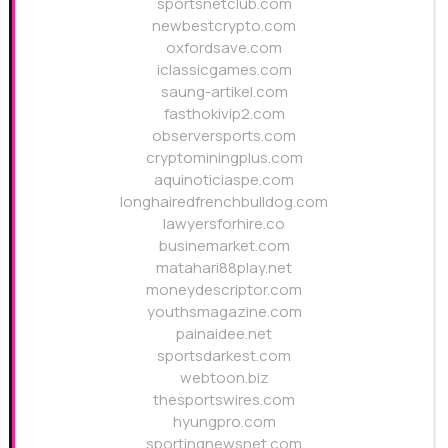
sportsnetclub.com
newbestcrypto.com
oxfordsave.com
iclassicgames.com
saung-artikel.com
fasthokivip2.com
observersports.com
cryptominingplus.com
aquinoticiaspe.com
longhairedfrenchbulldog.com
lawyersforhire.co
businemarket.com
matahari88play.net
moneydescriptor.com
youthsmagazine.com
painaidee.net
sportsdarkest.com
webtoon.biz
thesportswires.com
hyungpro.com
sportingnewsnet.com