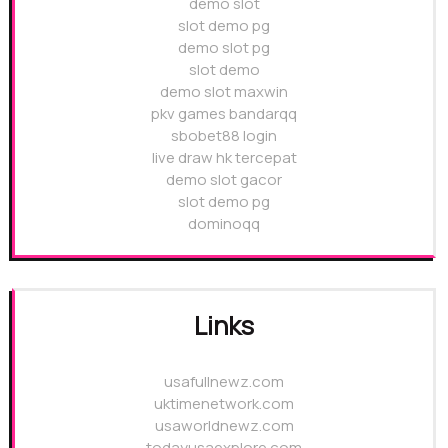
demo slot
slot demo pg
demo slot pg
slot demo
demo slot maxwin
pkv games bandarqq
sbobet88 login
live draw hk tercepat
demo slot gacor
slot demo pg
dominoqq
Links
usafullnewz.com
uktimenetwork.com
usaworldnewz.com
todayusaexplore.com