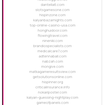
dantella6.com
slotsgamesone.com
hispinzone.com
kalyanbazarnights.com
top-online-casino-usa.com
honghuidoor.com
flowingtravel.com
nineniki.com
brandiospecialists.com
medicalcare7.com
adtennaball.com
nabzah.com
mongive.com
matkagameresultsview.com
getsolutionsonline.com
hispinner.org
criticalinsurance.info
nokariposter.com
kalyan-guessing-nightplay.com
gameofpanels.com