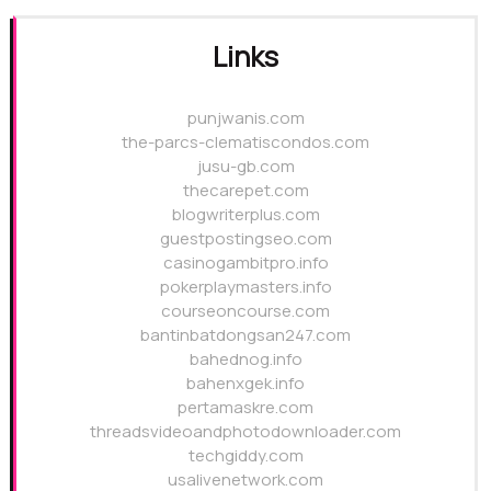
Links
punjwanis.com
the-parcs-clematiscondos.com
jusu-gb.com
thecarepet.com
blogwriterplus.com
guestpostingseo.com
casinogambitpro.info
pokerplaymasters.info
courseoncourse.com
bantinbatdongsan247.com
bahednog.info
bahenxgek.info
pertamaskre.com
threadsvideoandphotodownloader.com
techgiddy.com
usalivenetwork.com