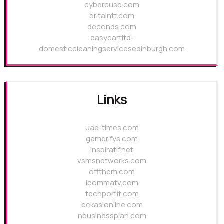
cybercusp.com
britaintt.com
deconds.com
easycartltd-
domesticcleaningservicesedinburgh.com
Links
uae-times.com
gamerifys.com
inspiratif.net
vsmsnetworks.com
offthem.com
ibommatv.com
techporfit.com
bekasionline.com
nbusinessplan.com