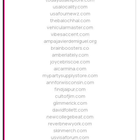
usalocality.com
usafournewz.com
thebalochhal.com
vehicularmaster.com
vibesaccent.com
ampajavierdemiguel.org
brainboosters.co
amberlately.com
joycebriscoe.com
aicarmina.com
mypartysupplystore.com
annforwisconsin.com
findjaipur.com
cultofjim.com
glimmerick.com
davidfollett.com
newcollegebeat.com
reverbnewyork.com
skinmerch.com
usvisaforum.com