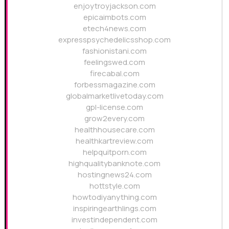
enjoytroyjackson.com
epicaimbots.com
etech4news.com
expresspsychedelicsshop.com
fashionistani.com
feelingswed.com
firecabal.com
forbessmagazine.com
globalmarketlivetoday.com
gpl-license.com
grow2every.com
healthhousecare.com
healthkartreview.com
helpquitporn.com
highqualitybanknote.com
hostingnews24.com
hottstyle.com
howtodiyanything.com
inspiringearthlings.com
investindependent.com