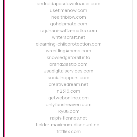
androidappsdownloader.com
usetimenow.com
healthblow.com
gohelpmate.com
rajdhani-satta-matka.com
writerscraft.net
elearning-childprotection.com
wrestling4mena.com
knowledgeforall.info
brand2lastio.com
usadigitalservices.com
socialhoppers.com
creativedream.net
n2315.com
getwebonline.com
onlyfansheaven.com
lky08.com
ralph-fiennes.net
fielder-maximum-discount.net
fitfllex.com