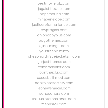
bestmovierulz.com
jagalchi-trade.com
loopersound.com
minapenelope.com
justicereformalliance.com
cryptoglax.com
ohiohobbyplus.com
bogothemes.com
ajino-mingei.com
yourfreehost.info
cheapnorthfacejacketsm.com
gurjoshhomes.com
tombradydiet.com
bonthaiclub.com
casusbelli-mod.com
bookplatesociety.com
lebnewsmedia.com
sonosonora.com
linkuusinternasional1.com
friendsroll.com