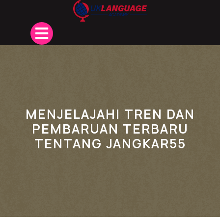
Skip
to
content
Open
Button
MENJELAJAHI TREN DAN
PEMBARUAN TERBARU
TENTANG JANGKAR55