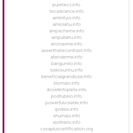
puretecx.info
tecadvance.info
aminityio.info
amiolahu.info
ampacheme.info
ampullahu.info
aromaxme.info
asserthatecontrast.info
atenderme.info
bangumiio.info
bekosunhu.info
beneficialgrandiose.info
blomaio.info
dosellinfoplete.info
podtubeio.info
powerfulvolatile.info
qvidsio.info
shumaio.info
slotherio.info
cysapluscertification.org