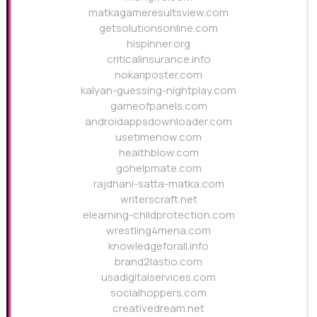
matkagameresultsview.com
getsolutionsonline.com
hispinner.org
criticalinsurance.info
nokariposter.com
kalyan-guessing-nightplay.com
gameofpanels.com
androidappsdownloader.com
usetimenow.com
healthblow.com
gohelpmate.com
rajdhani-satta-matka.com
writerscraft.net
elearning-childprotection.com
wrestling4mena.com
knowledgeforall.info
brand2lastio.com
usadigitalservices.com
socialhoppers.com
creativedream.net