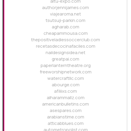
altu-expo.com
authorjennijames.com
viajearoma.net
tsutsuji-parkin.com
agharab.com
cheapammousa.com
thepositiveladiessoccerclub.com
recetasdecocinafaciles.com
naildesignsidea.net
greatpai.com
paperlanterntheatre.org
freeworshipnetwork.com
watercraftllc.com
abourge.com
afiliixs.com
alharammallz.com
americanbulletins.com
asespares.com
arabianstime.com
atticabblues.com
autometropolist.com