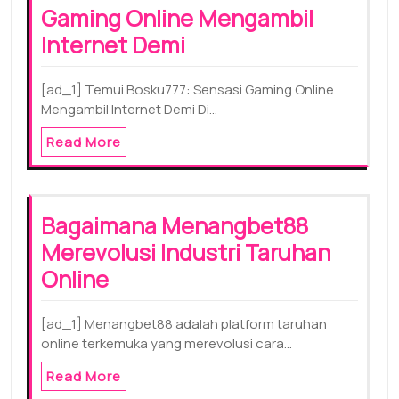
Gaming Online Mengambil
Internet Demi
[ad_1] Temui Bosku777: Sensasi Gaming Online
Mengambil Internet Demi Di…
Read More
Bagaimana Menangbet88
Merevolusi Industri Taruhan
Online
[ad_1] Menangbet88 adalah platform taruhan
online terkemuka yang merevolusi cara…
Read More