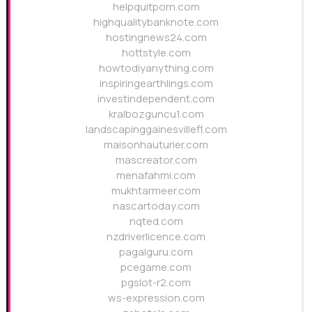
helpquitporn.com
highqualitybanknote.com
hostingnews24.com
hottstyle.com
howtodiyanything.com
inspiringearthlings.com
investindependent.com
kralbozguncu1.com
landscapinggainesvillefl.com
maisonhauturier.com
mascreator.com
menafahmi.com
mukhtarmeer.com
nascartoday.com
nqted.com
nzdriverlicence.com
pagalguru.com
pcegame.com
pgslot-r2.com
ws-expression.com