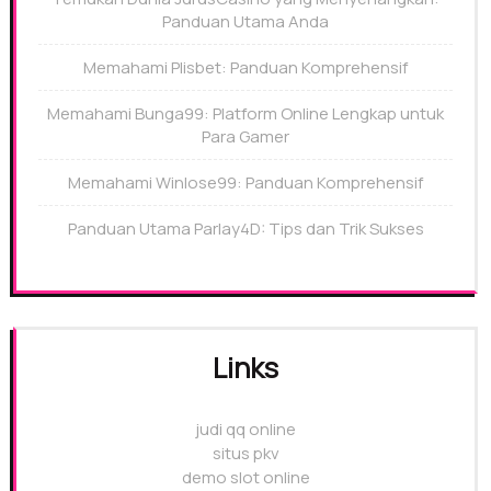
Panduan Utama Anda
Memahami Plisbet: Panduan Komprehensif
Memahami Bunga99: Platform Online Lengkap untuk
Para Gamer
Memahami Winlose99: Panduan Komprehensif
Panduan Utama Parlay4D: Tips dan Trik Sukses
Links
judi qq online
situs pkv
demo slot online