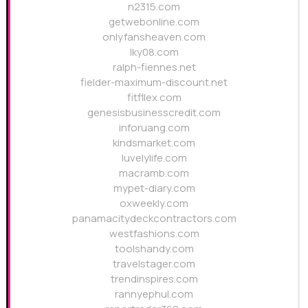
n2315.com
getwebonline.com
onlyfansheaven.com
lky08.com
ralph-fiennes.net
fielder-maximum-discount.net
fitfllex.com
genesisbusinesscredit.com
inforuang.com
kindsmarket.com
luvelylife.com
macramb.com
mypet-diary.com
oxweekly.com
panamacitydeckcontractors.com
westfashions.com
toolshandy.com
travelstager.com
trendinspires.com
rannyephul.com