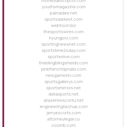
moneydescriptor.com
youthsmagazine.com
painaidee.net
sportsdarkest.com
webtoon.biz
thesportswires.com
hyungpro.com
sportingnewsnet.com
sportstime24day.com
sporteslive.com
theblingblingshields.com
pinkfrenchtipnails.com
newgamestv.com
sportsgallerys.com
sportsmirrors.net
datasports.net
atasehirescortu.net
engineeringtechub.com
jerryescorts.com
attorneylegal.co
voomb.com