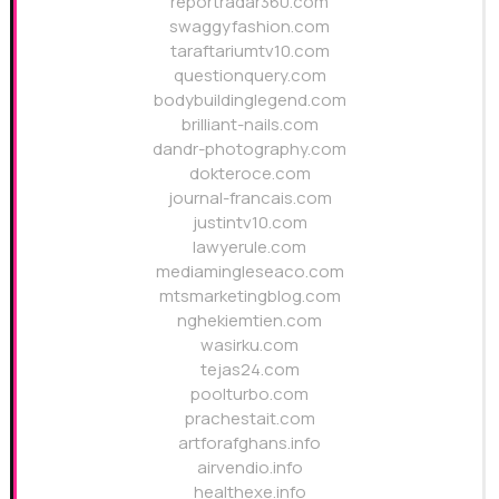
reportradar360.com
swaggyfashion.com
taraftariumtv10.com
questionquery.com
bodybuildinglegend.com
brilliant-nails.com
dandr-photography.com
dokteroce.com
journal-francais.com
justintv10.com
lawyerule.com
mediamingleseaco.com
mtsmarketingblog.com
nghekiemtien.com
wasirku.com
tejas24.com
poolturbo.com
prachestait.com
artforafghans.info
airvendio.info
healthexe.info