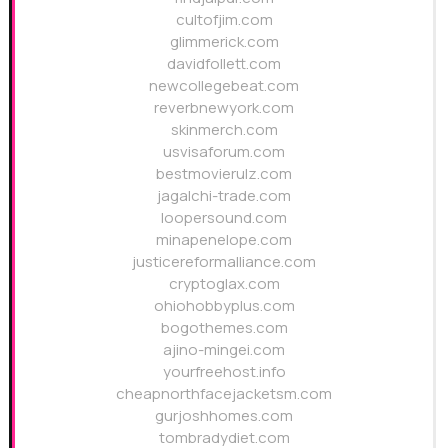
cultofjim.com
glimmerick.com
davidfollett.com
newcollegebeat.com
reverbnewyork.com
skinmerch.com
usvisaforum.com
bestmovierulz.com
jagalchi-trade.com
loopersound.com
minapenelope.com
justicereformalliance.com
cryptoglax.com
ohiohobbyplus.com
bogothemes.com
ajino-mingei.com
yourfreehost.info
cheapnorthfacejacketsm.com
gurjoshhomes.com
tombradydiet.com