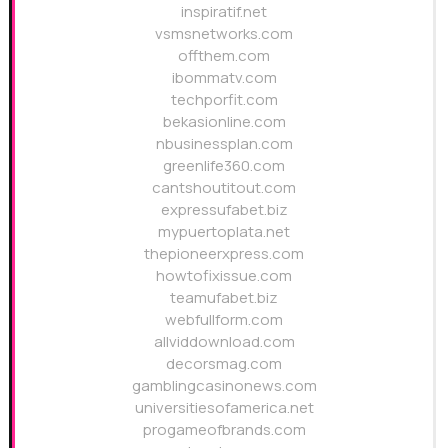
inspiratif.net
vsmsnetworks.com
offthem.com
ibommatv.com
techporfit.com
bekasionline.com
nbusinessplan.com
greenlife360.com
cantshoutitout.com
expressufabet.biz
mypuertoplata.net
thepioneerxpress.com
howtofixissue.com
teamufabet.biz
webfullform.com
allviddownload.com
decorsmag.com
gamblingcasinonews.com
universitiesofamerica.net
progameofbrands.com