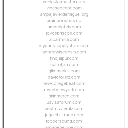
vehicularmaster.com
vibesaccent.com
ampajavierdemiguel.org
brainboosters.co
amberlately.com
joycebriscoe.com
aicarmina.com
mypartysupplystore.com
annforwisconsin.com
findjaipur.com
cultofjim.com
glimmerick.com
davidfollett.com
newcollegebeat.com
reverbnewyork.com
skinmerch.com
usvisaforum.com
bestmovierulz.com
jagalchi-trade.com
loopersound.com
minapenelope.com