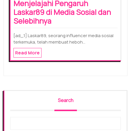
Menjelajahi Pengaruh
Laskar89 di Media Sosial dan
Selebihnya
[ad_1] Laskar89, seorang influencer media sosial
terkemuka, telah membuat heboh…
Read More
Search