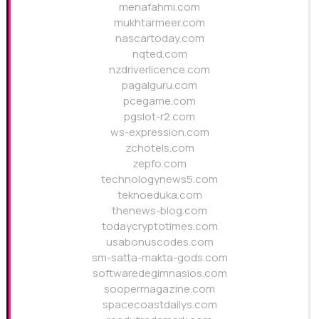
menafahmi.com
mukhtarmeer.com
nascartoday.com
nqted.com
nzdriverlicence.com
pagalguru.com
pcegame.com
pgslot-r2.com
ws-expression.com
zchotels.com
zepfo.com
technologynews5.com
teknoeduka.com
thenews-blog.com
todaycryptotimes.com
usabonuscodes.com
sm-satta-makta-gods.com
softwaredegimnasios.com
soopermagazine.com
spacecoastdailys.com