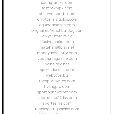
saung-artikel.com
fasthokivip2.com
observersports.com
cryptominingplus.com
aquinoticiaspe.com
longhairedfrenchbulldog.com
lawyersforhire.co
businemarket.com
matahari88play.net
moneydescriptor.com
youthsmagazine.com
painaidee.net
sportsdarkest.com
webtoon.biz
thesportswires.com
hyungpro.com
sportingnewsnet.com
sportstime24day.com
sporteslive.com
theblingblingshields.com