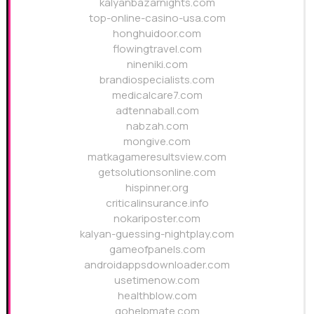
kalyanbazarnights.com
top-online-casino-usa.com
honghuidoor.com
flowingtravel.com
nineniki.com
brandiospecialists.com
medicalcare7.com
adtennaball.com
nabzah.com
mongive.com
matkagameresultsview.com
getsolutionsonline.com
hispinner.org
criticalinsurance.info
nokariposter.com
kalyan-guessing-nightplay.com
gameofpanels.com
androidappsdownloader.com
usetimenow.com
healthblow.com
gohelpmate.com