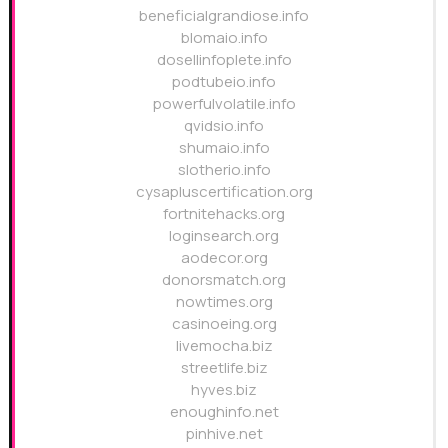
beneficialgrandiose.info
blomaio.info
dosellinfoplete.info
podtubeio.info
powerfulvolatile.info
qvidsio.info
shumaio.info
slotherio.info
cysapluscertification.org
fortnitehacks.org
loginsearch.org
aodecor.org
donorsmatch.org
nowtimes.org
casinoeing.org
livemocha.biz
streetlife.biz
hyves.biz
enoughinfo.net
pinhive.net