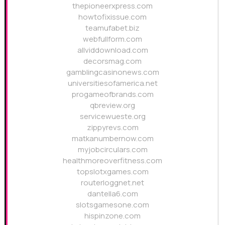
thepioneerxpress.com
howtofixissue.com
teamufabet.biz
webfullform.com
allviddownload.com
decorsmag.com
gamblingcasinonews.com
universitiesofamerica.net
progameofbrands.com
qbreview.org
servicewueste.org
zippyrevs.com
matkanumbernow.com
myjobcirculars.com
healthmoreoverfitness.com
topslotxgames.com
routerloggnet.net
dantella6.com
slotsgamesone.com
hispinzone.com