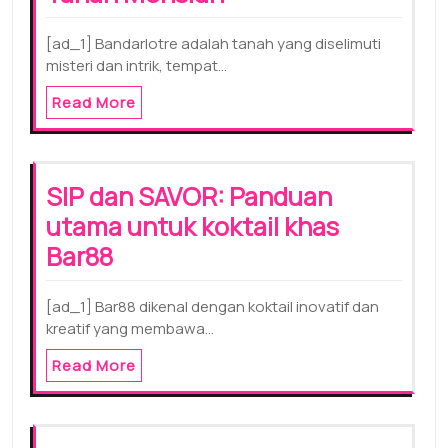
[ad_1] Bandarlotre adalah tanah yang diselimuti
misteri dan intrik, tempat…
Read More
SIP dan SAVOR: Panduan
utama untuk koktail khas
Bar88
[ad_1] Bar88 dikenal dengan koktail inovatif dan
kreatif yang membawa…
Read More