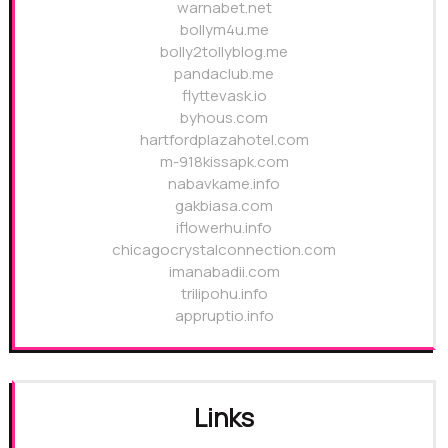
warnabet.net
bollym4u.me
bolly2tollyblog.me
pandaclub.me
flyttevask.io
byhous.com
hartfordplazahotel.com
m-918kissapk.com
nabavkame.info
gakbiasa.com
iflowerhu.info
chicagocrystalconnection.com
imanabadii.com
trilipohu.info
appruptio.info
Links