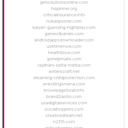
getsolutionsonline.com
hispinner.org
criticalinsurance.info
nokariposter.com
kalyan-guessing-nightplay.com
gameofpanels.com
androidappsdownloader.com
usetimenow.com
healthblow.com
gohelpmate.com
rajdhani-satta-matka.com
writerscraft.net
elearning-childprotection.com
wrestling4mena.com
knowledgeforall.info
brand2lastio.com
usadigitalservices.com
socialhoppers.com
creativedream.net
n2315.com
getwebonline.com