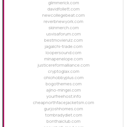
glimmerick.com
davidfollett.com
newcollegebeat.com
reverbnewyork.com
skinmerch.com
usvisaforum.com
bestmovierulz.com
jagalchi-trade.com
loopersound.com
minapenelope.com
justicereformalliance.com
cryptoglax.com
ohiohobbyplus.com
bogothemes.com
ajino-mingei.com
yourfreehost.info
cheapnorthfacejacketsm.com
gurjoshhomes.com
tombradydiet.com
bonthaiclub.com