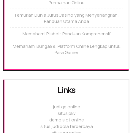
Permainan Online
Temukan Dunia JurusCasino yang Menyenangkan:
Panduan Utama Anda
Memahami Plisbet: Panduan Komprehensif
Memahami Bunga99: Platform Online Lengkap untuk
Para Gamer
Links
judi qq online
situs pkv
demo slot online
situs judi bola terpercaya
situs qq online