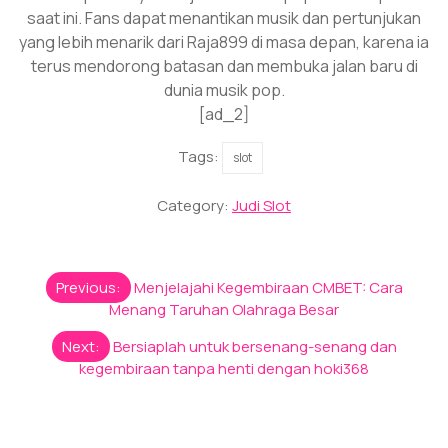
saat ini. Fans dapat menantikan musik dan pertunjukan
yang lebih menarik dari Raja899 di masa depan, karena ia
terus mendorong batasan dan membuka jalan baru di
dunia musik pop.
[ad_2]
Tags:
slot
Category:
Judi Slot
Post
Previous:
Menjelajahi Kegembiraan CMBET: Cara
navigation
Menang Taruhan Olahraga Besar
Next:
Bersiaplah untuk bersenang-senang dan
kegembiraan tanpa henti dengan hoki368