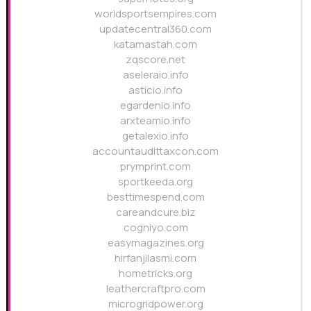
worldsportsempires.com
updatecentral360.com
katamastah.com
zqscore.net
aseleraio.info
asticio.info
egardenio.info
arxteamio.info
getalexio.info
accountaudittaxcon.com
prymprint.com
sportkeeda.org
besttimespend.com
careandcure.biz
cogniyo.com
easymagazines.org
hirfanjilasmi.com
hometricks.org
leathercraftpro.com
microgridpower.org