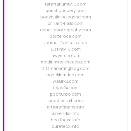
taraftariumtv10.com
questionquery.com
bodybuildinglegend.com
brilliant-nails.com
dandr-photography.com
dokteroce.com
journal-francais.com
justintv10.com
lawyerule.com
mediamingleseaco.com
mtsmarketingblog.com
nghekiemtien.com
wasirku.com
tejas24.com
poolturbo.com
prachestait.com
artforafghans.info
airvendio.info
healthexe.info
puretecx.info