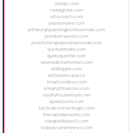
mixiqo.com
needglobe.com
ortocoach.com
passionawe.com
pittsburghpaintingprofessionals.com
plumberryworks.com
psychoterapiawioletanowak.com
quickultimate.com
quirkyquester.com
sexmedicineformen.com
shiftripple.com
slotterpercaya.co
smartcoolbox.com
sohanjitfinances.com
soulfulhousemusic.net
sparklooms.com
tacticalcontractingllc.com
thecapitalpowers.com
tobabet88slot3.com
todayscurrentnews.com