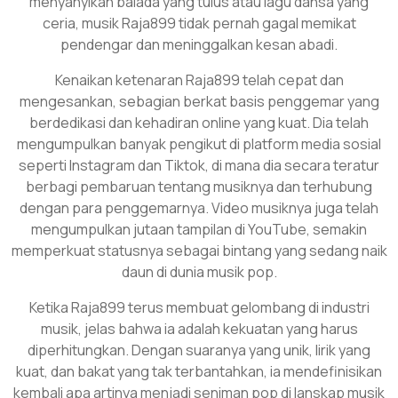
menyanyikan balada yang tulus atau lagu dansa yang
ceria, musik Raja899 tidak pernah gagal memikat
pendengar dan meninggalkan kesan abadi.
Kenaikan ketenaran Raja899 telah cepat dan
mengesankan, sebagian berkat basis penggemar yang
berdedikasi dan kehadiran online yang kuat. Dia telah
mengumpulkan banyak pengikut di platform media sosial
seperti Instagram dan Tiktok, di mana dia secara teratur
berbagi pembaruan tentang musiknya dan terhubung
dengan para penggemarnya. Video musiknya juga telah
mengumpulkan jutaan tampilan di YouTube, semakin
memperkuat statusnya sebagai bintang yang sedang naik
daun di dunia musik pop.
Ketika Raja899 terus membuat gelombang di industri
musik, jelas bahwa ia adalah kekuatan yang harus
diperhitungkan. Dengan suaranya yang unik, lirik yang
kuat, dan bakat yang tak terbantahkan, ia mendefinisikan
kembali apa artinya menjadi seniman pop di lanskap musik