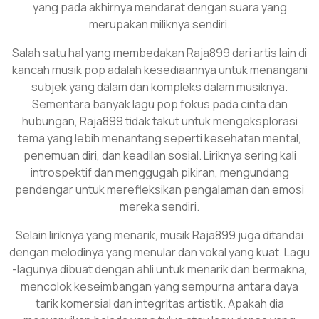
yang pada akhirnya mendarat dengan suara yang
merupakan miliknya sendiri.
Salah satu hal yang membedakan Raja899 dari artis lain di
kancah musik pop adalah kesediaannya untuk menangani
subjek yang dalam dan kompleks dalam musiknya.
Sementara banyak lagu pop fokus pada cinta dan
hubungan, Raja899 tidak takut untuk mengeksplorasi
tema yang lebih menantang seperti kesehatan mental,
penemuan diri, dan keadilan sosial. Liriknya sering kali
introspektif dan menggugah pikiran, mengundang
pendengar untuk merefleksikan pengalaman dan emosi
mereka sendiri.
Selain liriknya yang menarik, musik Raja899 juga ditandai
dengan melodinya yang menular dan vokal yang kuat. Lagu
-lagunya dibuat dengan ahli untuk menarik dan bermakna,
mencolok keseimbangan yang sempurna antara daya
tarik komersial dan integritas artistik. Apakah dia