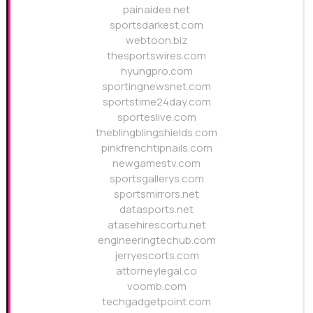
painaidee.net
sportsdarkest.com
webtoon.biz
thesportswires.com
hyungpro.com
sportingnewsnet.com
sportstime24day.com
sporteslive.com
theblingblingshields.com
pinkfrenchtipnails.com
newgamestv.com
sportsgallerys.com
sportsmirrors.net
datasports.net
atasehirescortu.net
engineeringtechub.com
jerryescorts.com
attorneylegal.co
voomb.com
techgadgetpoint.com