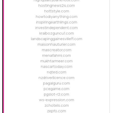
hostingnews24.com
hottstyle.com
howtodiyanything.com
inspiringearthlings.com
investindependent.com
kralbozguncu1.com
landscapinggainesvillefl.com
maisonhauturier.com
mascreator.com
menafahmi.com
mukhtarmeer.com
nascartoday.com
nqted.com
nzdriverlicence.com
pagalguru.com
pcegame.com
pgslot-r2.com
ws-expression.com
zchotels.com
zepfo.com