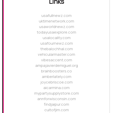
Links
usafullnewz.com
uktimenetwork.com
usaworldnewz.com
todayusaexplore.com
usalocality.com
usafournewz.com
thebalochhal.com
vehicularmaster.com
vibesaccent.com
ampajavierdemiguel.org
brainboosters.co
amberlately.com
joycebriscoe.com
aicarmina.com
mypartysupplystore.com
annforwisconsin.com
findjaipur.com
cultofjim.com