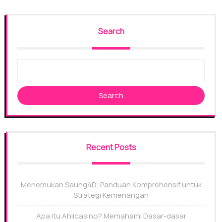
Search
Search
Recent Posts
Menemukan Saung4D: Panduan Komprehensif untuk
Strategi Kemenangan
Apa itu Ahlicasino? Memahami Dasar-dasar