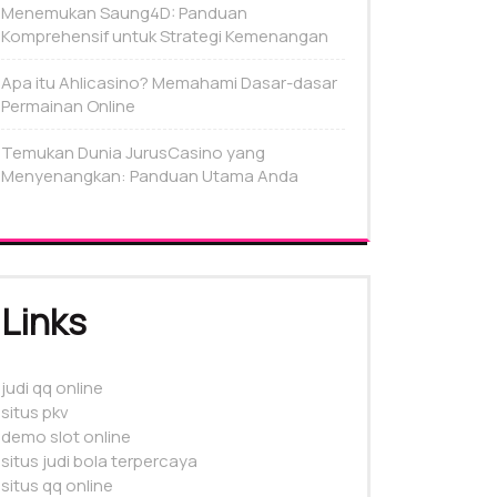
Menemukan Saung4D: Panduan
Komprehensif untuk Strategi Kemenangan
Apa itu Ahlicasino? Memahami Dasar-dasar
Permainan Online
Temukan Dunia JurusCasino yang
Menyenangkan: Panduan Utama Anda
Links
judi qq online
situs pkv
demo slot online
situs judi bola terpercaya
situs qq online