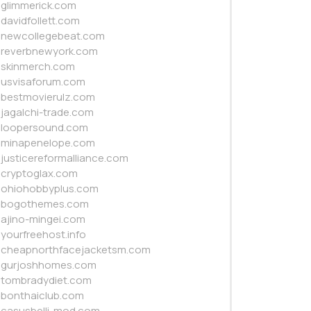
glimmerick.com
davidfollett.com
newcollegebeat.com
reverbnewyork.com
skinmerch.com
usvisaforum.com
bestmovierulz.com
jagalchi-trade.com
loopersound.com
minapenelope.com
justicereformalliance.com
cryptoglax.com
ohiohobbyplus.com
bogothemes.com
ajino-mingei.com
yourfreehost.info
cheapnorthfacejacketsm.com
gurjoshhomes.com
tombradydiet.com
bonthaiclub.com
casusbelli-mod.com