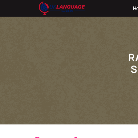
Skip
H
to
content
R
S