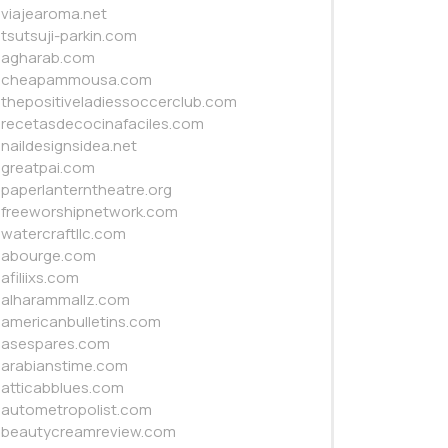
viajearoma.net
tsutsuji-parkin.com
agharab.com
cheapammousa.com
thepositiveladiessoccerclub.com
recetasdecocinafaciles.com
naildesignsidea.net
greatpai.com
paperlanterntheatre.org
freeworshipnetwork.com
watercraftllc.com
abourge.com
afiliixs.com
alharammallz.com
americanbulletins.com
asespares.com
arabianstime.com
atticabblues.com
autometropolist.com
beautycreamreview.com