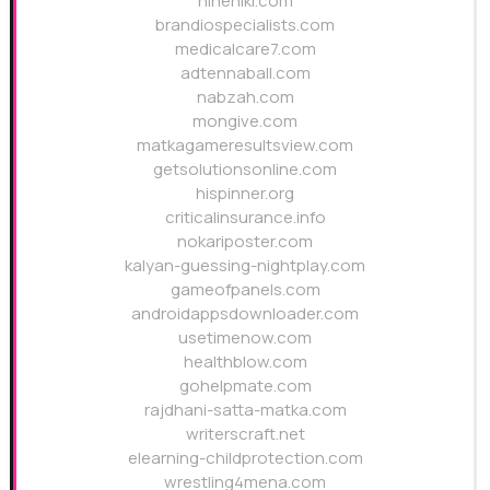
nineniki.com
brandiospecialists.com
medicalcare7.com
adtennaball.com
nabzah.com
mongive.com
matkagameresultsview.com
getsolutionsonline.com
hispinner.org
criticalinsurance.info
nokariposter.com
kalyan-guessing-nightplay.com
gameofpanels.com
androidappsdownloader.com
usetimenow.com
healthblow.com
gohelpmate.com
rajdhani-satta-matka.com
writerscraft.net
elearning-childprotection.com
wrestling4mena.com