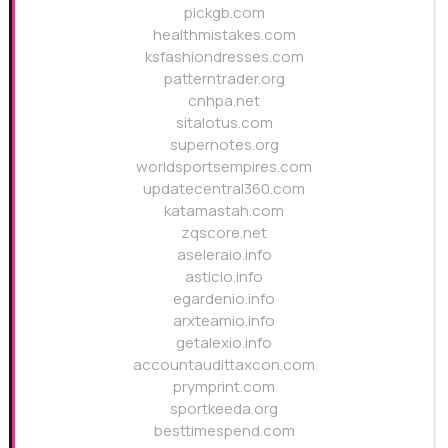
pickgb.com
healthmistakes.com
ksfashiondresses.com
patterntrader.org
cnhpa.net
sitalotus.com
supernotes.org
worldsportsempires.com
updatecentral360.com
katamastah.com
zqscore.net
aseleraio.info
asticio.info
egardenio.info
arxteamio.info
getalexio.info
accountaudittaxcon.com
prymprint.com
sportkeeda.org
besttimespend.com