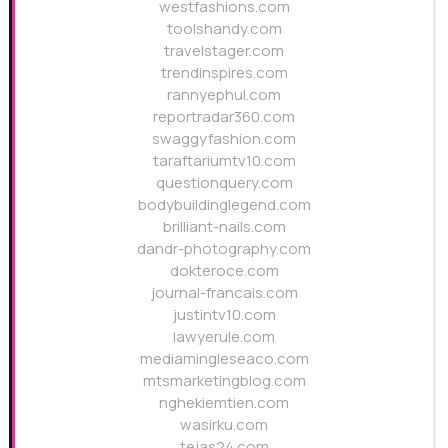
westfashions.com
toolshandy.com
travelstager.com
trendinspires.com
rannyephul.com
reportradar360.com
swaggyfashion.com
taraftariumtv10.com
questionquery.com
bodybuildinglegend.com
brilliant-nails.com
dandr-photography.com
dokteroce.com
journal-francais.com
justintv10.com
lawyerule.com
mediamingleseaco.com
mtsmarketingblog.com
nghekiemtien.com
wasirku.com
tejas24.com