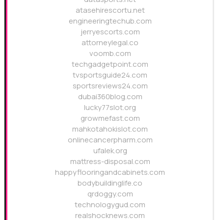
atasehirescortu.net
engineeringtechub.com
jerryescorts.com
attorneylegal.co
voomb.com
techgadgetpoint.com
tvsportsguide24.com
sportsreviews24.com
dubai360blog.com
lucky77slot.org
growmefast.com
mahkotahokislot.com
onlinecancerpharm.com
ufalek.org
mattress-disposal.com
happyflooringandcabinets.com
bodybuildinglife.co
qrdoggy.com
technologygud.com
realshocknews.com