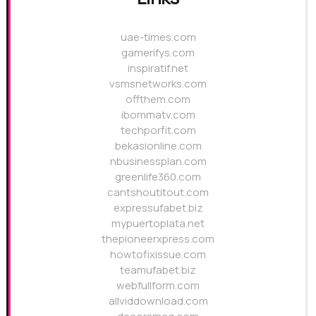
uae-times.com
gamerifys.com
inspiratif.net
vsmsnetworks.com
offthem.com
ibommatv.com
techporfit.com
bekasionline.com
nbusinessplan.com
greenlife360.com
cantshoutitout.com
expressufabet.biz
mypuertoplata.net
thepioneerxpress.com
howtofixissue.com
teamufabet.biz
webfullform.com
allviddownload.com