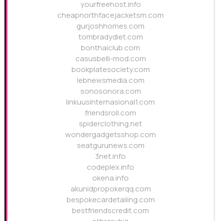
yourfreehost.info
cheapnorthfacejacketsm.com
gurjoshhomes.com
tombradydiet.com
bonthaiclub.com
casusbelli-mod.com
bookplatesociety.com
lebnewsmedia.com
sonosonora.com
linkuusinternasional1.com
friendsroll.com
spiderclothing.net
wondergadgetsshop.com
seatgurunews.com
3net.info
codeplex.info
okena.info
akunidpropokerqq.com
bespokecardetailing.com
bestfriendscredit.com