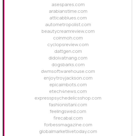
asespares.com
arabianstime.com
atticabblues.com
autometropolist.com
beautycreamreview.com
coinmoh.com
cyclopsreview.com
dattgen.com
didoivatnang.com
dogsbarks.com
dwmsoftwarehouse.com
enjoytroyjackson.com
epicaimbots.com
etech4news.com
expresspsychedelicsshop.com
fashionistani.com
feelingswed.com
firecabal.com
forbessmagazine.com
globalmarketlivetoday.com