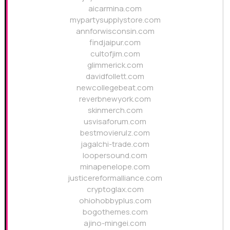
aicarmina.com
mypartysupplystore.com
annforwisconsin.com
findjaipur.com
cultofjim.com
glimmerick.com
davidfollett.com
newcollegebeat.com
reverbnewyork.com
skinmerch.com
usvisaforum.com
bestmovierulz.com
jagalchi-trade.com
loopersound.com
minapenelope.com
justicereformalliance.com
cryptoglax.com
ohiohobbyplus.com
bogothemes.com
ajino-mingei.com