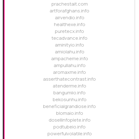
prachestait.com
artforafghans.info
airvendio.info
healthexe.info
puretecx.info
tecadvance.info
aminityio.info
amiolahu.info
ampacheme.info
ampullahu.info
aromaxme.info
asserthatecontrast.info
atenderme.info
bangumiio.info
bekosunhu.info
beneficialgrandiose.info
blomaio.info
dosellinfoplete.info
podtubeio.info
powerfulvolatile.info