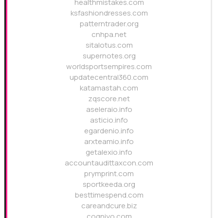
healthmistakes.com
ksfashiondresses.com
patterntrader.org
cnhpa.net
sitalotus.com
supernotes.org
worldsportsempires.com
updatecentral360.com
katamastah.com
zqscore.net
aseleraio.info
asticio.info
egardenio.info
arxteamio.info
getalexio.info
accountaudittaxcon.com
prymprint.com
sportkeeda.org
besttimespend.com
careandcure.biz
cogniyo.com