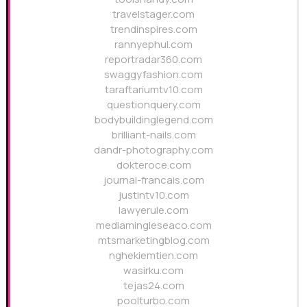
travelstager.com
trendinspires.com
rannyephul.com
reportradar360.com
swaggyfashion.com
taraftariumtv10.com
questionquery.com
bodybuildinglegend.com
brilliant-nails.com
dandr-photography.com
dokteroce.com
journal-francais.com
justintv10.com
lawyerule.com
mediamingleseaco.com
mtsmarketingblog.com
nghekiemtien.com
wasirku.com
tejas24.com
poolturbo.com