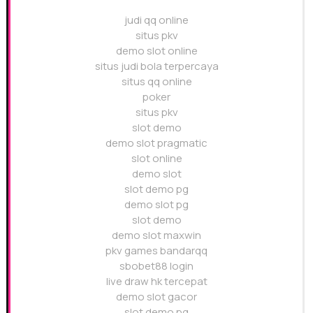
judi qq online
situs pkv
demo slot online
situs judi bola terpercaya
situs qq online
poker
situs pkv
slot demo
demo slot pragmatic
slot online
demo slot
slot demo pg
demo slot pg
slot demo
demo slot maxwin
pkv games bandarqq
sbobet88 login
live draw hk tercepat
demo slot gacor
slot demo pg