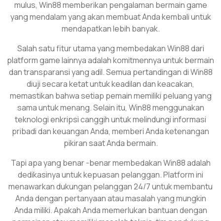
mulus, Win88 memberikan pengalaman bermain game
yang mendalam yang akan membuat Anda kembali untuk
mendapatkan lebih banyak.
Salah satu fitur utama yang membedakan Win88 dari
platform game lainnya adalah komitmennya untuk bermain
dan transparansi yang adil. Semua pertandingan di Win88
diuji secara ketat untuk keadilan dan keacakan,
memastikan bahwa setiap pemain memiliki peluang yang
sama untuk menang. Selain itu, Win88 menggunakan
teknologi enkripsi canggih untuk melindungi informasi
pribadi dan keuangan Anda, memberi Anda ketenangan
pikiran saat Anda bermain.
Tapi apa yang benar -benar membedakan Win88 adalah
dedikasinya untuk kepuasan pelanggan. Platform ini
menawarkan dukungan pelanggan 24/7 untuk membantu
Anda dengan pertanyaan atau masalah yang mungkin
Anda miliki. Apakah Anda memerlukan bantuan dengan