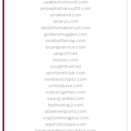
usabestnetwork.com
jessepinkmanoutfit.com
umailsend.com
retarys.com
fasterformationcpf.com
goldensnuggles.com
lookbattlemap.com
buyrdpservice.com
yesport.net
tostylo.com
yougetthat.net
sportsnetclub.com
newbestcrypto.com
oxfordsave.com
iclassicgames.com
saung-artikel.com
fasthokivip2.com
observersports.com
cryptominingplus.com
aquinoticiaspe.com
longhairedfrenchbulldog.com