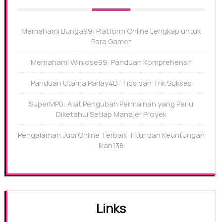
Memahami Bunga99: Platform Online Lengkap untuk
Para Gamer
Memahami Winlose99: Panduan Komprehensif
Panduan Utama Parlay4D: Tips dan Trik Sukses
SuperMP0: Alat Pengubah Permainan yang Perlu
Diketahui Setiap Manajer Proyek
Pengalaman Judi Online Terbaik: Fitur dan Keuntungan
Ikan138
Links