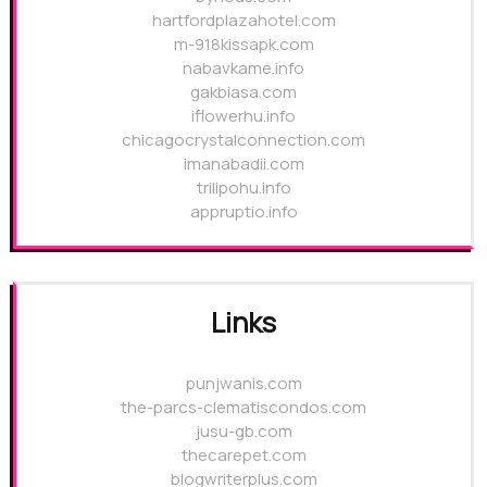
hartfordplazahotel.com
m-918kissapk.com
nabavkame.info
gakbiasa.com
iflowerhu.info
chicagocrystalconnection.com
imanabadii.com
trilipohu.info
appruptio.info
Links
punjwanis.com
the-parcs-clematiscondos.com
jusu-gb.com
thecarepet.com
blogwriterplus.com