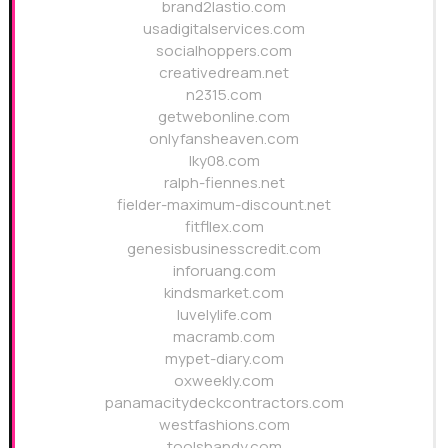
brand2lastio.com
usadigitalservices.com
socialhoppers.com
creativedream.net
n2315.com
getwebonline.com
onlyfansheaven.com
lky08.com
ralph-fiennes.net
fielder-maximum-discount.net
fitfllex.com
genesisbusinesscredit.com
inforuang.com
kindsmarket.com
luvelylife.com
macramb.com
mypet-diary.com
oxweekly.com
panamacitydeckcontractors.com
westfashions.com
toolshandy.com