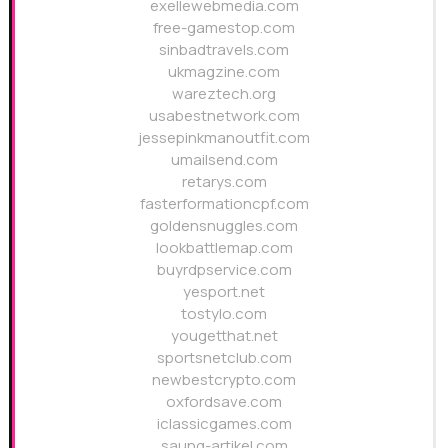
exellewebmedia.com
free-gamestop.com
sinbadtravels.com
ukmagzine.com
wareztech.org
usabestnetwork.com
jessepinkmanoutfit.com
umailsend.com
retarys.com
fasterformationcpf.com
goldensnuggles.com
lookbattlemap.com
buyrdpservice.com
yesport.net
tostylo.com
yougetthat.net
sportsnetclub.com
newbestcrypto.com
oxfordsave.com
iclassicgames.com
saung-artikel.com