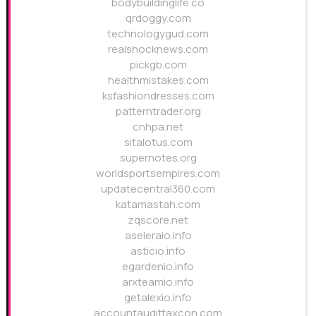
bodybuildinglife.co
qrdoggy.com
technologygud.com
realshocknews.com
pickgb.com
healthmistakes.com
ksfashiondresses.com
patterntrader.org
cnhpa.net
sitalotus.com
supernotes.org
worldsportsempires.com
updatecentral360.com
katamastah.com
zqscore.net
aseleraio.info
asticio.info
egardenio.info
arxteamio.info
getalexio.info
accountaudittaxcon.com