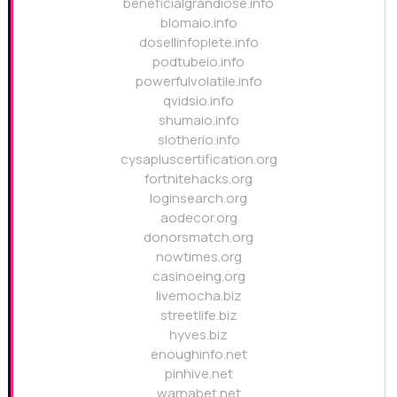
beneficialgrandiose.info
blomaio.info
dosellinfoplete.info
podtubeio.info
powerfulvolatile.info
qvidsio.info
shumaio.info
slotherio.info
cysapluscertification.org
fortnitehacks.org
loginsearch.org
aodecor.org
donorsmatch.org
nowtimes.org
casinoeing.org
livemocha.biz
streetlife.biz
hyves.biz
enoughinfo.net
pinhive.net
warnabet.net