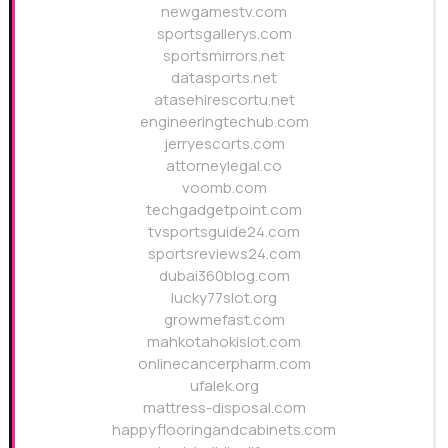
newgamestv.com
sportsgallerys.com
sportsmirrors.net
datasports.net
atasehirescortu.net
engineeringtechub.com
jerryescorts.com
attorneylegal.co
voomb.com
techgadgetpoint.com
tvsportsguide24.com
sportsreviews24.com
dubai360blog.com
lucky77slot.org
growmefast.com
mahkotahokislot.com
onlinecancerpharm.com
ufalek.org
mattress-disposal.com
happyflooringandcabinets.com