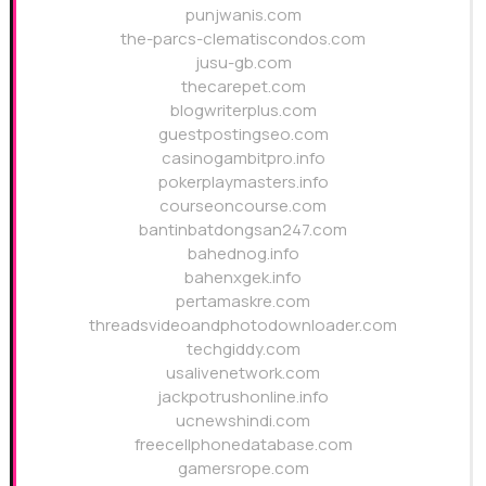
punjwanis.com
the-parcs-clematiscondos.com
jusu-gb.com
thecarepet.com
blogwriterplus.com
guestpostingseo.com
casinogambitpro.info
pokerplaymasters.info
courseoncourse.com
bantinbatdongsan247.com
bahednog.info
bahenxgek.info
pertamaskre.com
threadsvideoandphotodownloader.com
techgiddy.com
usalivenetwork.com
jackpotrushonline.info
ucnewshindi.com
freecellphonedatabase.com
gamersrope.com