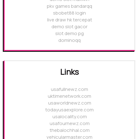
pkv games bandarqq
sbobet88 login
live draw hk tercepat
demo slot gacor
slot demo pg
dominoqq
Links
usafullnewz.com
uktimenetwork.com
usaworldnewz.com
todayusaexplore.com
usalocality.com
usafournewz.com
thebalochhal.com
vehicularmaster.com