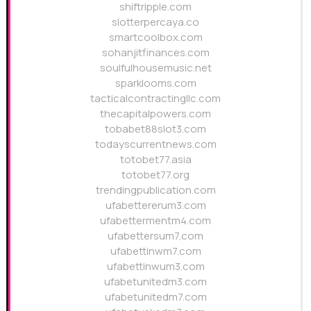
shiftripple.com
slotterpercaya.co
smartcoolbox.com
sohanjitfinances.com
soulfulhousemusic.net
sparklooms.com
tacticalcontractingllc.com
thecapitalpowers.com
tobabet88slot3.com
todayscurrentnews.com
totobet77.asia
totobet77.org
trendingpublication.com
ufabettererum3.com
ufabettermentm4.com
ufabettersum7.com
ufabettinwm7.com
ufabettinwum3.com
ufabetunitedm3.com
ufabetunitedm7.com