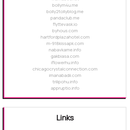
bollym4u.me
bolly2tollyblog.me
pandaclub.me
flyttevask.io
byhous.com
hartfordplazahotel.com
m-918kissapk.com
nabavkame.info
gakbiasa.com
iflowerhu.info
chicagocrystalconnection.com
imanabadii.com
trilipohu.info
appruptio.info
Links