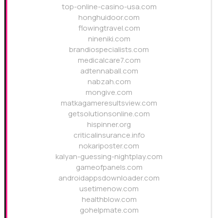
top-online-casino-usa.com
honghuidoor.com
flowingtravel.com
nineniki.com
brandiospecialists.com
medicalcare7.com
adtennaball.com
nabzah.com
mongive.com
matkagameresultsview.com
getsolutionsonline.com
hispinner.org
criticalinsurance.info
nokariposter.com
kalyan-guessing-nightplay.com
gameofpanels.com
androidappsdownloader.com
usetimenow.com
healthblow.com
gohelpmate.com