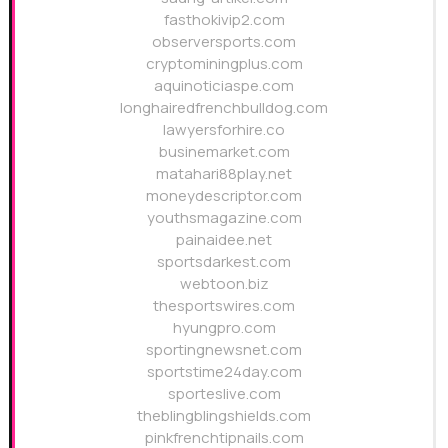
fasthokivip2.com
observersports.com
cryptominingplus.com
aquinoticiaspe.com
longhairedfrenchbulldog.com
lawyersforhire.co
businemarket.com
matahari88play.net
moneydescriptor.com
youthsmagazine.com
painaidee.net
sportsdarkest.com
webtoon.biz
thesportswires.com
hyungpro.com
sportingnewsnet.com
sportstime24day.com
sporteslive.com
theblingblingshields.com
pinkfrenchtipnails.com