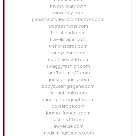
mypet-diary.com
oxweekly.com
panamacitydeckcontractors.com
westfashions.com
toolshandy.com
travelstager.com
trendinspires.com
rannyephul.com
reportradar360.com
swaggyfashion.com
taraftariumtv10.com
questionquery.com
bodybuildinglegend.com
brilliant-nails.com
dandr-photography.com
dokteroce.com
journal-francais.com
justintv10.com
lawyerule.com
mediamingleseaco.com