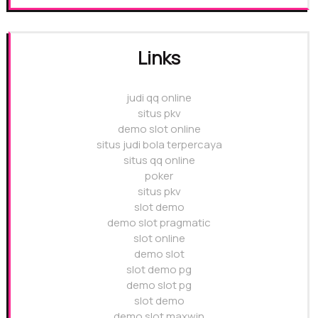
Links
judi qq online
situs pkv
demo slot online
situs judi bola terpercaya
situs qq online
poker
situs pkv
slot demo
demo slot pragmatic
slot online
demo slot
slot demo pg
demo slot pg
slot demo
demo slot maxwin