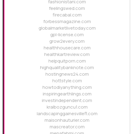
fashionistani.com
feelingswed.com
firecabal.com
forbessmagazine.com
globalmarketlivetoday.com
gpl-license.com
grow2every.com
healthhousecare.com
healthkartreview.com
helpquitporn.com
highqualitybanknote.com
hostingnews24.com
hottstyle.com
howtodiyanything.com
inspiringearthlings.com
investindependent.com
kralbozguncu1.com
landscapinggainesvillefl.com
maisonhauturier.com
mascreator.com
menafahmi.com