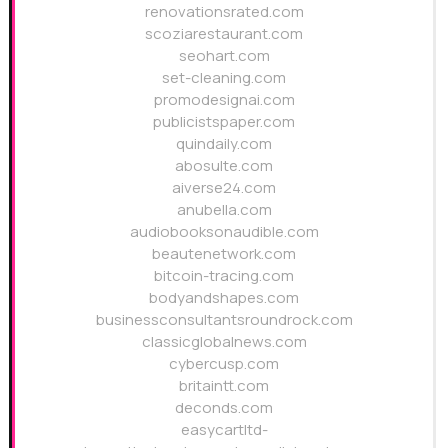
renovationsrated.com
scoziarestaurant.com
seohart.com
set-cleaning.com
promodesignai.com
publicistspaper.com
quindaily.com
abosulte.com
aiverse24.com
anubella.com
audiobooksonaudible.com
beautenetwork.com
bitcoin-tracing.com
bodyandshapes.com
businessconsultantsroundrock.com
classicglobalnews.com
cybercusp.com
britaintt.com
deconds.com
easycartltd-