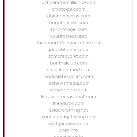
justicereformalliance.com
cryptoglax.com
ohiohobbyplus.com
bogothemes.com
ajino-mingei.com
yourfreehost.info
cheapnorthfacejacketsm.com
gurjoshhomes.com
tombradydiet.com
bonthaiclub.com
casusbelli-mod.com
bookplatesociety.com
lebnewsmedia.com
sonosonora.com
linkuusinternasional1.com
friendsroll.com
spiderclothing.net
wondergadgetsshop.com
seatgurunews.com
3net.info
codeplex.info