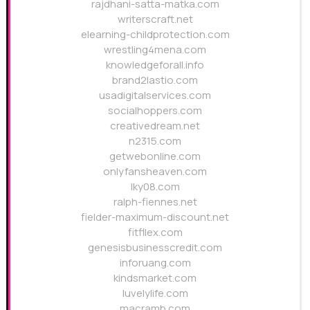
rajdhani-satta-matka.com
writerscraft.net
elearning-childprotection.com
wrestling4mena.com
knowledgeforall.info
brand2lastio.com
usadigitalservices.com
socialhoppers.com
creativedream.net
n2315.com
getwebonline.com
onlyfansheaven.com
lky08.com
ralph-fiennes.net
fielder-maximum-discount.net
fitfllex.com
genesisbusinesscredit.com
inforuang.com
kindsmarket.com
luvelylife.com
macramb.com