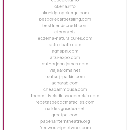
okena.info
akunidpropokerqq.com
bespokecardetailing.com
bestfriendscredit.com
elibrary.biz
eczema-naturalcures.com
astro-bath.com
aghapal.com
altu-expo.com
authorjennijames.com
viajearoma.net
tsutsuji-parkin.com
agharab.com
cheapammousa.com
thepositiveladiessoccerclub.com
recetasdecocinafaciles.com
naildesignsidea.net
greatpai.com
paperlanterntheatre.org
freeworshipnetwork.com