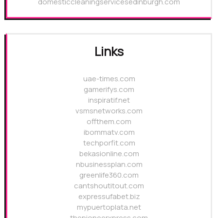
domesticcleaningservicesedinburgh.com
Links
uae-times.com
gamerifys.com
inspiratif.net
vsmsnetworks.com
offthem.com
ibommatv.com
techporfit.com
bekasionline.com
nbusinessplan.com
greenlife360.com
cantshoutitout.com
expressufabet.biz
mypuertoplata.net
thepioneerxpress.com