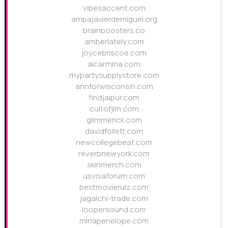
vibesaccent.com
ampajavierdemiguel.org
brainboosters.co
amberlately.com
joycebriscoe.com
aicarmina.com
mypartysupplystore.com
annforwisconsin.com
findjaipur.com
cultofjim.com
glimmerick.com
davidfollett.com
newcollegebeat.com
reverbnewyork.com
skinmerch.com
usvisaforum.com
bestmovierulz.com
jagalchi-trade.com
loopersound.com
minapenelope.com