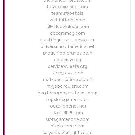
howtofixissue.com
teamufabet.biz
webfullform.com
allviddownload.com
decorsmag.com
gamblingcasinonews.com
universitiesofamerica.net
progameofbrands.com
qbreview.org
servicewueste.org
zippyrevs.com
matkanumbernow.com
myjobcirculars.com
healthmoreoverfitness.com
topslotxgames.com
routerloggnet.net
dantella6.com
slotsgamesone.com
hispinzone.com
kalyanbazarnights.com