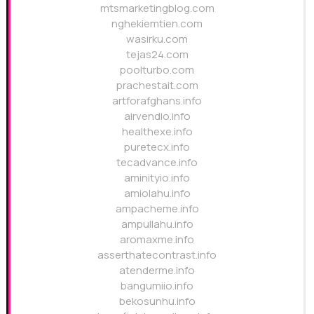
mtsmarketingblog.com
nghekiemtien.com
wasirku.com
tejas24.com
poolturbo.com
prachestait.com
artforafghans.info
airvendio.info
healthexe.info
puretecx.info
tecadvance.info
aminityio.info
amiolahu.info
ampacheme.info
ampullahu.info
aromaxme.info
asserthatecontrast.info
atenderme.info
bangumiio.info
bekosunhu.info