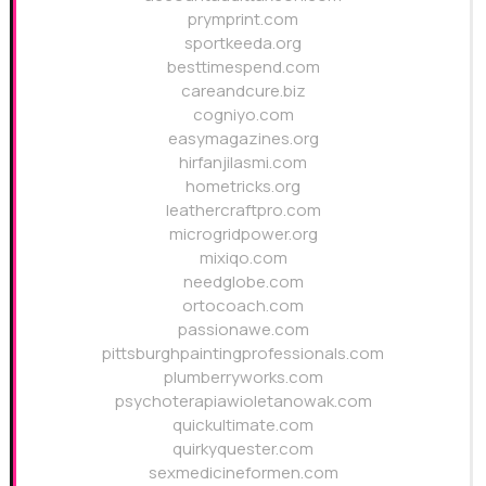
prymprint.com
sportkeeda.org
besttimespend.com
careandcure.biz
cogniyo.com
easymagazines.org
hirfanjilasmi.com
hometricks.org
leathercraftpro.com
microgridpower.org
mixiqo.com
needglobe.com
ortocoach.com
passionawe.com
pittsburghpaintingprofessionals.com
plumberryworks.com
psychoterapiawioletanowak.com
quickultimate.com
quirkyquester.com
sexmedicineformen.com