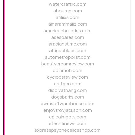
watercraftllc.com
abourge.com
afiliixs.com
alharammallz.com
americanbulletins.com
asespares.com
arabianstime.com
atticabblues.com
autometropolist.com
beautycreamreview.com
coinmoh.com
cyclopsreview.com
dattgen.com
didoivatnang.com
dogsbarks.com
dwmsoftwarehouse.com
enjoytroyjackson.com
epicaimbots.com
etech4news.com
expresspsychedelicsshop.com