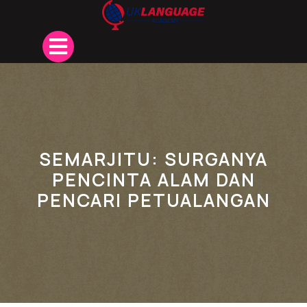
Skip
to
content
Open
Button
SEMARJITU: SURGANYA
PENCINTA ALAM DAN
PENCARI PETUALANGAN