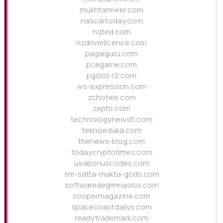
mukhtarmeer.com
nascartoday.com
nqted.com
nzdriverlicence.com
pagalguru.com
pcegame.com
pgslot-r2.com
ws-expression.com
zchotels.com
zepfo.com
technologynews5.com
teknoeduka.com
thenews-blog.com
todaycryptotimes.com
usabonuscodes.com
sm-satta-makta-gods.com
softwaredegimnasios.com
soopermagazine.com
spacecoastdailys.com
readytrademark.com