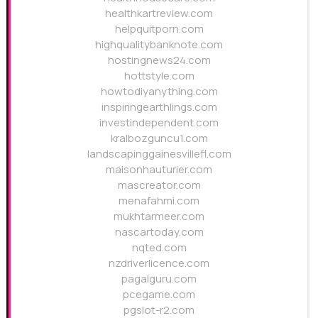
healthkartreview.com
helpquitporn.com
highqualitybanknote.com
hostingnews24.com
hottstyle.com
howtodiyanything.com
inspiringearthlings.com
investindependent.com
kralbozguncu1.com
landscapinggainesvillefl.com
maisonhauturier.com
mascreator.com
menafahmi.com
mukhtarmeer.com
nascartoday.com
nqted.com
nzdriverlicence.com
pagalguru.com
pcegame.com
pgslot-r2.com