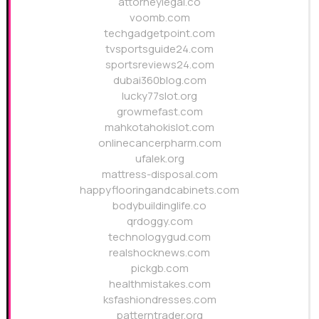
attorneylegal.co
voomb.com
techgadgetpoint.com
tvsportsguide24.com
sportsreviews24.com
dubai360blog.com
lucky77slot.org
growmefast.com
mahkotahokislot.com
onlinecancerpharm.com
ufalek.org
mattress-disposal.com
happyflooringandcabinets.com
bodybuildinglife.co
qrdoggy.com
technologygud.com
realshocknews.com
pickgb.com
healthmistakes.com
ksfashiondresses.com
patterntrader.org