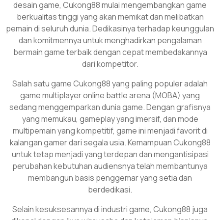
desain game, Cukong88 mulai mengembangkan game
berkualitas tinggi yang akan memikat dan melibatkan
pemain di seluruh dunia. Dedikasinya terhadap keunggulan
dan komitmennya untuk menghadirkan pengalaman
bermain game terbaik dengan cepat membedakannya
dari kompetitor.
Salah satu game Cukong88 yang paling populer adalah
game multiplayer online battle arena (MOBA) yang
sedang menggemparkan dunia game. Dengan grafisnya
yang memukau, gameplay yang imersif, dan mode
multipemain yang kompetitif, game ini menjadi favorit di
kalangan gamer dari segala usia. Kemampuan Cukong88
untuk tetap menjadi yang terdepan dan mengantisipasi
perubahan kebutuhan audiensnya telah membantunya
membangun basis penggemar yang setia dan
berdedikasi.
Selain kesuksesannya di industri game, Cukong88 juga