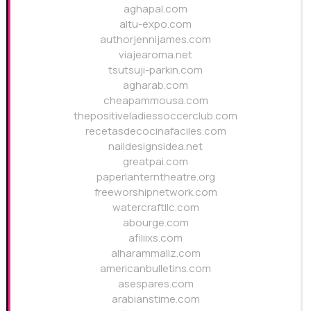
aghapal.com
altu-expo.com
authorjennijames.com
viajearoma.net
tsutsuji-parkin.com
agharab.com
cheapammousa.com
thepositiveladiessoccerclub.com
recetasdecocinafaciles.com
naildesignsidea.net
greatpai.com
paperlanterntheatre.org
freeworshipnetwork.com
watercraftllc.com
abourge.com
afiliixs.com
alharammallz.com
americanbulletins.com
asespares.com
arabianstime.com