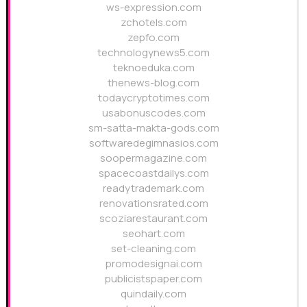
ws-expression.com
zchotels.com
zepfo.com
technologynews5.com
teknoeduka.com
thenews-blog.com
todaycryptotimes.com
usabonuscodes.com
sm-satta-makta-gods.com
softwaredegimnasios.com
soopermagazine.com
spacecoastdailys.com
readytrademark.com
renovationsrated.com
scoziarestaurant.com
seohart.com
set-cleaning.com
promodesignai.com
publicistspaper.com
quindaily.com