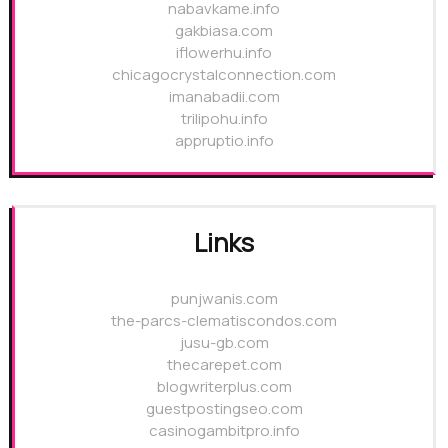
nabavkame.info
gakbiasa.com
iflowerhu.info
chicagocrystalconnection.com
imanabadii.com
trilipohu.info
appruptio.info
Links
punjwanis.com
the-parcs-clematiscondos.com
jusu-gb.com
thecarepet.com
blogwriterplus.com
guestpostingseo.com
casinogambitpro.info