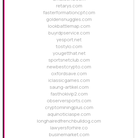
retarys.com
fasterformationcpf.com
goldensnuggles.com
lookbattlemap.com
buyrdpservice.com
yesport.net
tostylo.com
yougetthat.net
sportsnetclub.com
newbestcrypto.com
oxfordsave.com
iclassicgames.com
saung-artikel.com
fasthokivip2.com
observersports.com
cryptominingplus.com
aquinoticiaspe.com
longhairedfrenchbulldog.com
lawyersforhire.co
businemarket.com