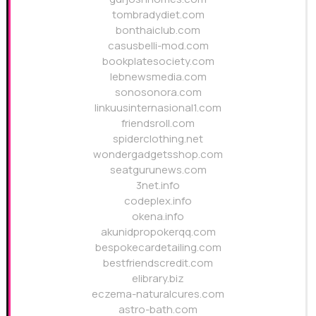
tombradydiet.com
bonthaiclub.com
casusbelli-mod.com
bookplatesociety.com
lebnewsmedia.com
sonosonora.com
linkuusinternasional1.com
friendsroll.com
spiderclothing.net
wondergadgetsshop.com
seatgurunews.com
3net.info
codeplex.info
okena.info
akunidpropokerqq.com
bespokecardetailing.com
bestfriendscredit.com
elibrary.biz
eczema-naturalcures.com
astro-bath.com