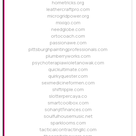
hometricks.org
leathercraftpro.com
microgridpower.org
mixiqo.com
needglobe.com
ortocoach.com
passionawe.com
pittsburghpaintingprofessionals.com
plumberryworks.com
psychoterapiawioletanowak.com
quickultimate.com
quirkyquester.com
sexmedicineformen.com
shiftripple.com
slotterpercaya.co
smartcoolbox.com
sohanjitfinances.com
soulfulhousemusic.net
sparklooms.com
tacticalcontractingllc.com