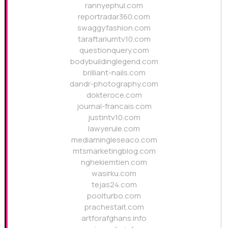
rannyephul.com
reportradar360.com
swaggyfashion.com
taraftariumtv10.com
questionquery.com
bodybuildinglegend.com
brilliant-nails.com
dandr-photography.com
dokteroce.com
journal-francais.com
justintv10.com
lawyerule.com
mediamingleseaco.com
mtsmarketingblog.com
nghekiemtien.com
wasirku.com
tejas24.com
poolturbo.com
prachestait.com
artforafghans.info