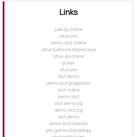
Links
judi qq online
situs pkv
demo slot online
situs judi bola terpercaya
situs qq online
poker
situs pkv
slot demo
demo slot pragmatic
slot online
demo slot
slot demo pg
demo slot pg
slot demo
demo slot maxwin
pkv games bandarqq
sbobet88 login