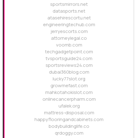
sportsmirrors.net
datasports.net
atasehirescortu.net
engineeringtechub.com
jerryescorts.com
attorneylegal.co
voomb.com
techgadgetpoint.com
tvsportsguide24.com
sportsreviews24.com
dubai360blog.com
lucky77slot.org
growmefast.com
mahkotahokislot.com
onlinecancerpharm.com
ufalek.org
mattress-disposal.com
happyflooringandcabinets.com
bodybuildinglife.co
qrdoggy.com