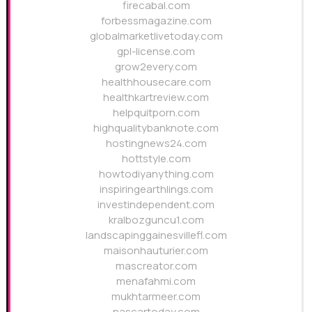
firecabal.com
forbessmagazine.com
globalmarketlivetoday.com
gpl-license.com
grow2every.com
healthhousecare.com
healthkartreview.com
helpquitporn.com
highqualitybanknote.com
hostingnews24.com
hottstyle.com
howtodiyanything.com
inspiringearthlings.com
investindependent.com
kralbozguncu1.com
landscapinggainesvillefl.com
maisonhauturier.com
mascreator.com
menafahmi.com
mukhtarmeer.com
nascartoday.com