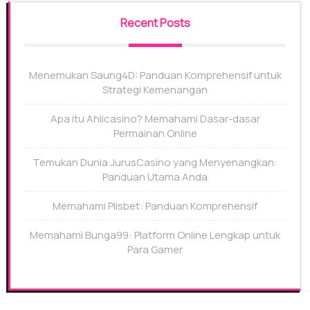
Recent Posts
Menemukan Saung4D: Panduan Komprehensif untuk
Strategi Kemenangan
Apa itu Ahlicasino? Memahami Dasar-dasar
Permainan Online
Temukan Dunia JurusCasino yang Menyenangkan:
Panduan Utama Anda
Memahami Plisbet: Panduan Komprehensif
Memahami Bunga99: Platform Online Lengkap untuk
Para Gamer