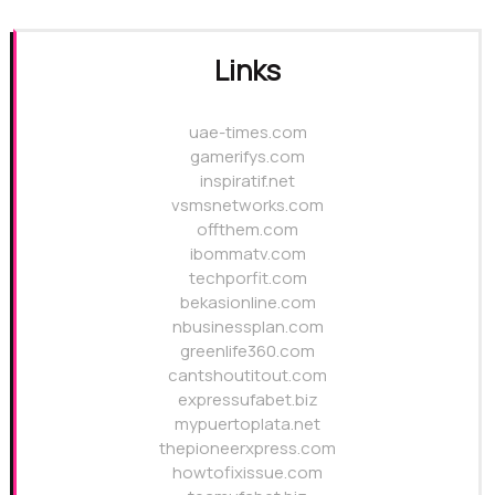
Links
uae-times.com
gamerifys.com
inspiratif.net
vsmsnetworks.com
offthem.com
ibommatv.com
techporfit.com
bekasionline.com
nbusinessplan.com
greenlife360.com
cantshoutitout.com
expressufabet.biz
mypuertoplata.net
thepioneerxpress.com
howtofixissue.com