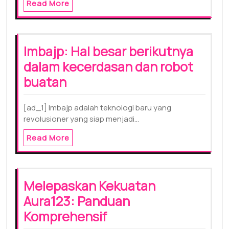
Read More
Imbajp: Hal besar berikutnya
dalam kecerdasan dan robot
buatan
[ad_1] Imbajp adalah teknologi baru yang
revolusioner yang siap menjadi…
Read More
Melepaskan Kekuatan
Aura123: Panduan
Komprehensif