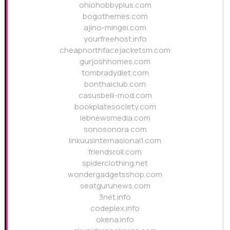
ohiohobbyplus.com
bogothemes.com
ajino-mingei.com
yourfreehost.info
cheapnorthfacejacketsm.com
gurjoshhomes.com
tombradydiet.com
bonthaiclub.com
casusbelli-mod.com
bookplatesociety.com
lebnewsmedia.com
sonosonora.com
linkuusinternasional1.com
friendsroll.com
spiderclothing.net
wondergadgetsshop.com
seatgurunews.com
3net.info
codeplex.info
okena.info