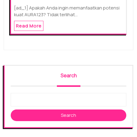
[ad_1] Apakah Anda ingin memanfaatkan potensi
kuat AURA123? Tidak terlihat…
Read More
Search
Search