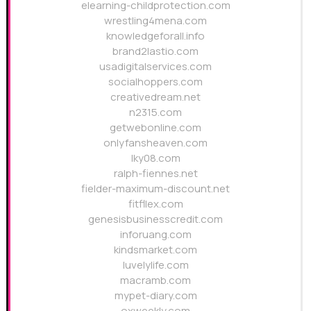
elearning-childprotection.com
wrestling4mena.com
knowledgeforall.info
brand2lastio.com
usadigitalservices.com
socialhoppers.com
creativedream.net
n2315.com
getwebonline.com
onlyfansheaven.com
lky08.com
ralph-fiennes.net
fielder-maximum-discount.net
fitfllex.com
genesisbusinesscredit.com
inforuang.com
kindsmarket.com
luvelylife.com
macramb.com
mypet-diary.com
oxweekly.com