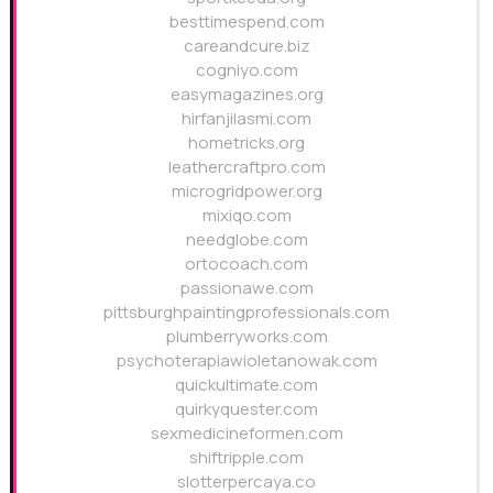
besttimespend.com
careandcure.biz
cogniyo.com
easymagazines.org
hirfanjilasmi.com
hometricks.org
leathercraftpro.com
microgridpower.org
mixiqo.com
needglobe.com
ortocoach.com
passionawe.com
pittsburghpaintingprofessionals.com
plumberryworks.com
psychoterapiawioletanowak.com
quickultimate.com
quirkyquester.com
sexmedicineformen.com
shiftripple.com
slotterpercaya.co