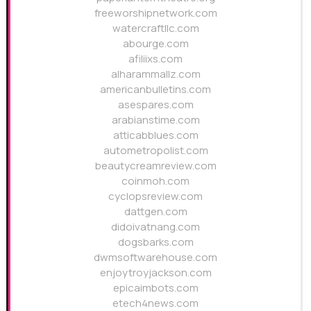
freeworshipnetwork.com
watercraftllc.com
abourge.com
afiliixs.com
alharammallz.com
americanbulletins.com
asespares.com
arabianstime.com
atticabblues.com
autometropolist.com
beautycreamreview.com
coinmoh.com
cyclopsreview.com
dattgen.com
didoivatnang.com
dogsbarks.com
dwmsoftwarehouse.com
enjoytroyjackson.com
epicaimbots.com
etech4news.com