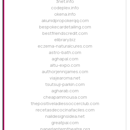
3net.info
codeplex.info
okena.info
akunidpropokerqq.com
bespokecardetailing.com
bestfriendscredit.com
elibrary.biz
eczema-naturalcures.com
astro-bath.com
aghapal.com
altu-expo.com
authorjennijames.com
viajearoma.net
tsutsuji-parkin.com
agharab.com
cheapammousa.com
thepositiveladiessoccerclub.com
recetasdecocinafaciles.com
naildesignsidea.net
greatpai.com
paperlanterntheatre.org