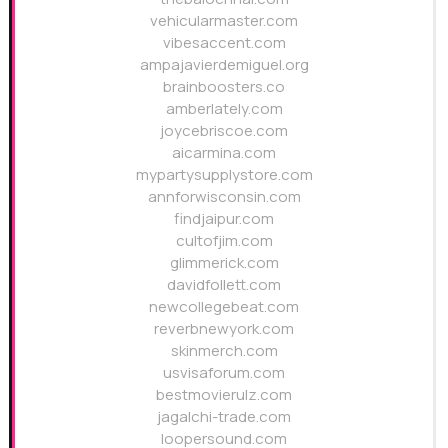
vehicularmaster.com
vibesaccent.com
ampajavierdemiguel.org
brainboosters.co
amberlately.com
joycebriscoe.com
aicarmina.com
mypartysupplystore.com
annforwisconsin.com
findjaipur.com
cultofjim.com
glimmerick.com
davidfollett.com
newcollegebeat.com
reverbnewyork.com
skinmerch.com
usvisaforum.com
bestmovierulz.com
jagalchi-trade.com
loopersound.com