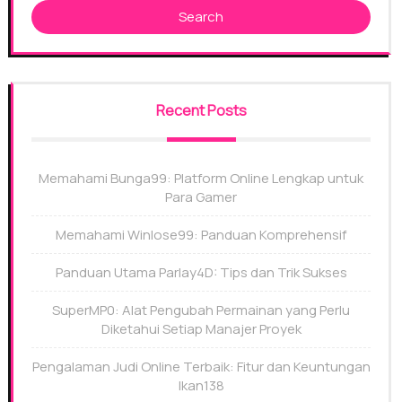
Search
Recent Posts
Memahami Bunga99: Platform Online Lengkap untuk
Para Gamer
Memahami Winlose99: Panduan Komprehensif
Panduan Utama Parlay4D: Tips dan Trik Sukses
SuperMP0: Alat Pengubah Permainan yang Perlu
Diketahui Setiap Manajer Proyek
Pengalaman Judi Online Terbaik: Fitur dan Keuntungan
Ikan138