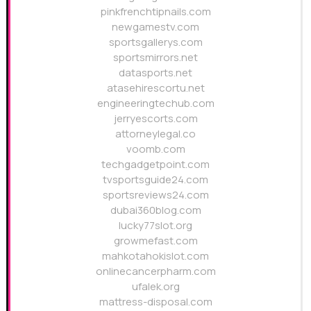
pinkfrenchtipnails.com
newgamestv.com
sportsgallerys.com
sportsmirrors.net
datasports.net
atasehirescortu.net
engineeringtechub.com
jerryescorts.com
attorneylegal.co
voomb.com
techgadgetpoint.com
tvsportsguide24.com
sportsreviews24.com
dubai360blog.com
lucky77slot.org
growmefast.com
mahkotahokislot.com
onlinecancerpharm.com
ufalek.org
mattress-disposal.com