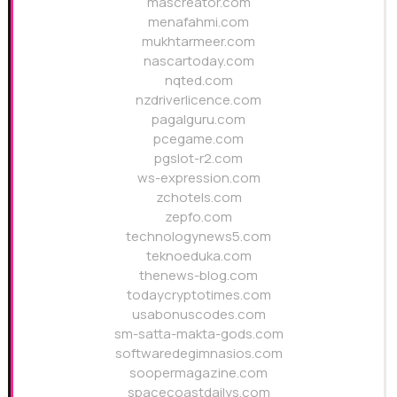
mascreator.com
menafahmi.com
mukhtarmeer.com
nascartoday.com
nqted.com
nzdriverlicence.com
pagalguru.com
pcegame.com
pgslot-r2.com
ws-expression.com
zchotels.com
zepfo.com
technologynews5.com
teknoeduka.com
thenews-blog.com
todaycryptotimes.com
usabonuscodes.com
sm-satta-makta-gods.com
softwaredegimnasios.com
soopermagazine.com
spacecoastdailys.com