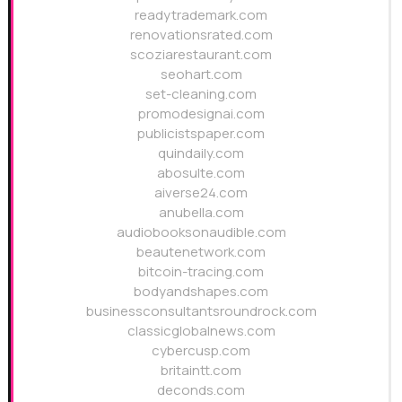
readytrademark.com
renovationsrated.com
scoziarestaurant.com
seohart.com
set-cleaning.com
promodesignai.com
publicistspaper.com
quindaily.com
abosulte.com
aiverse24.com
anubella.com
audiobooksonaudible.com
beautenetwork.com
bitcoin-tracing.com
bodyandshapes.com
businessconsultantsroundrock.com
classicglobalnews.com
cybercusp.com
britaintt.com
deconds.com