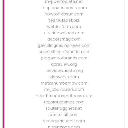
mypuertoplata.net
thepioneerxpress.com
howtofixissue.com
teamufabet.biz
webfullform.com
allviddownload.com
decorsmag.com
gamblingcasinonews.com
universitiesofamerica.net
progameofbrands.com
qbreview.org
servicewueste.org
zippyrevs.com
matkanumbernow.com
myjobcirculars.com
healthmoreoverfitness.com
topslotxgames.com
routerloggnet.net
dantella6.com
slotsgamesone.com
hispinzone.com