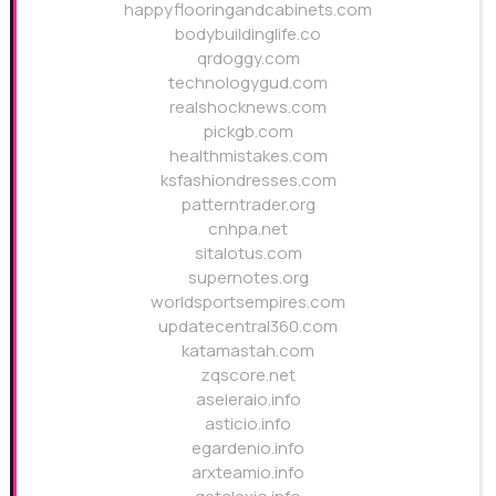
happyflooringandcabinets.com
bodybuildinglife.co
qrdoggy.com
technologygud.com
realshocknews.com
pickgb.com
healthmistakes.com
ksfashiondresses.com
patterntrader.org
cnhpa.net
sitalotus.com
supernotes.org
worldsportsempires.com
updatecentral360.com
katamastah.com
zqscore.net
aseleraio.info
asticio.info
egardenio.info
arxteamio.info