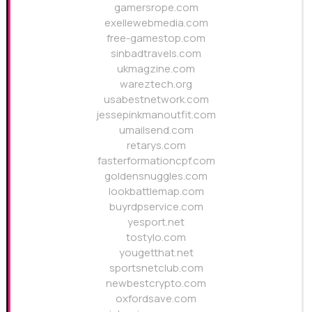
gamersrope.com
exellewebmedia.com
free-gamestop.com
sinbadtravels.com
ukmagzine.com
wareztech.org
usabestnetwork.com
jessepinkmanoutfit.com
umailsend.com
retarys.com
fasterformationcpf.com
goldensnuggles.com
lookbattlemap.com
buyrdpservice.com
yesport.net
tostylo.com
yougetthat.net
sportsnetclub.com
newbestcrypto.com
oxfordsave.com