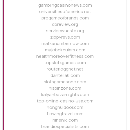
gamblingcasinonews.com
universitiesofamerica.net
progameofbrands.com
qbreview.org
servicewueste.org
zippyrevs.com
matkanumbernow.com
myjobcirculars.com
healthmoreoverfitness.com
topslotxgames.com
routerloggnet.net
dantella6.com
slotsgamesone.com
hispinzone.com
kalyanbazarnights.com
top-online-casino-usa.com
honghuidoor.com
flowingtravel.com
nineniki.com
brandiospecialists.com