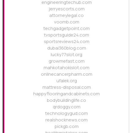
engineeringtechub.com
jerryescorts.com
attorneylegal.co
voomb.com
techgadgetpoint.com
tvsportsguide24.com
sportsreviews24.com
dubai360blog.com
lucky77slot.org
growmefast.com
mahkotahokislot.com
onlinecancerpharm.com
ufalek.org
mattress-disposal.com
happyflooringandcabinets.com
bodybuildinglife.co
qrdoggy.com
technologygud.com
realshocknews.com
pickgb.com
healthmistakes.com