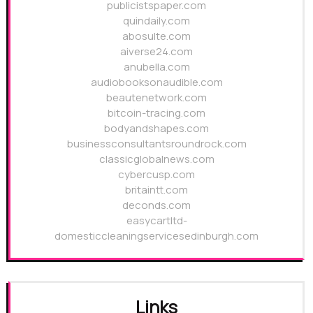
publicistspaper.com
quindaily.com
abosulte.com
aiverse24.com
anubella.com
audiobooksonaudible.com
beautenetwork.com
bitcoin-tracing.com
bodyandshapes.com
businessconsultantsroundrock.com
classicglobalnews.com
cybercusp.com
britaintt.com
deconds.com
easycartltd-
domesticcleaningservicesedinburgh.com
Links