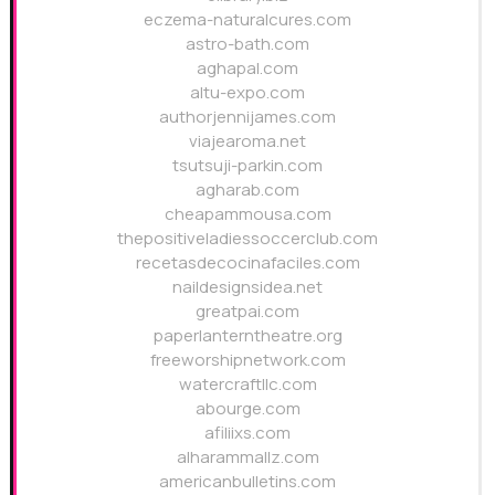
eczema-naturalcures.com
astro-bath.com
aghapal.com
altu-expo.com
authorjennijames.com
viajearoma.net
tsutsuji-parkin.com
agharab.com
cheapammousa.com
thepositiveladiessoccerclub.com
recetasdecocinafaciles.com
naildesignsidea.net
greatpai.com
paperlanterntheatre.org
freeworshipnetwork.com
watercraftllc.com
abourge.com
afiliixs.com
alharammallz.com
americanbulletins.com