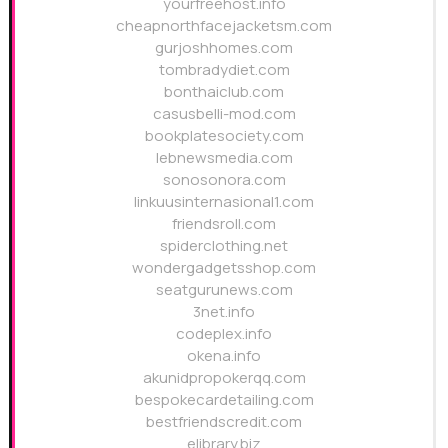
yourfreehost.info
cheapnorthfacejacketsm.com
gurjoshhomes.com
tombradydiet.com
bonthaiclub.com
casusbelli-mod.com
bookplatesociety.com
lebnewsmedia.com
sonosonora.com
linkuusinternasional1.com
friendsroll.com
spiderclothing.net
wondergadgetsshop.com
seatgurunews.com
3net.info
codeplex.info
okena.info
akunidpropokerqq.com
bespokecardetailing.com
bestfriendscredit.com
elibrary.biz