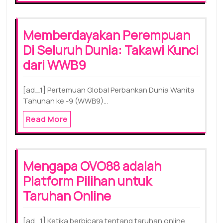
Memberdayakan Perempuan
Di Seluruh Dunia: Takawi Kunci
dari WWB9
[ad_1] Pertemuan Global Perbankan Dunia Wanita
Tahunan ke -9 (WWB9)…
Read More
Mengapa OVO88 adalah
Platform Pilihan untuk
Taruhan Online
[ad_1] Ketika berbicara tentang taruhan online,