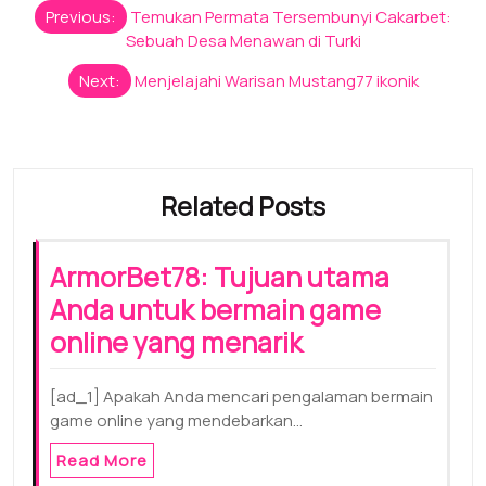
Post
Previous:
Temukan Permata Tersembunyi Cakarbet:
navigation
Sebuah Desa Menawan di Turki
Next:
Menjelajahi Warisan Mustang77 ikonik
Related Posts
ArmorBet78: Tujuan utama
Anda untuk bermain game
online yang menarik
[ad_1] Apakah Anda mencari pengalaman bermain
game online yang mendebarkan…
Read More