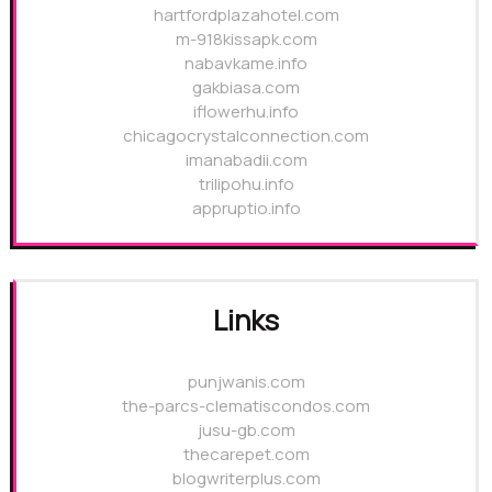
hartfordplazahotel.com
m-918kissapk.com
nabavkame.info
gakbiasa.com
iflowerhu.info
chicagocrystalconnection.com
imanabadii.com
trilipohu.info
appruptio.info
Links
punjwanis.com
the-parcs-clematiscondos.com
jusu-gb.com
thecarepet.com
blogwriterplus.com