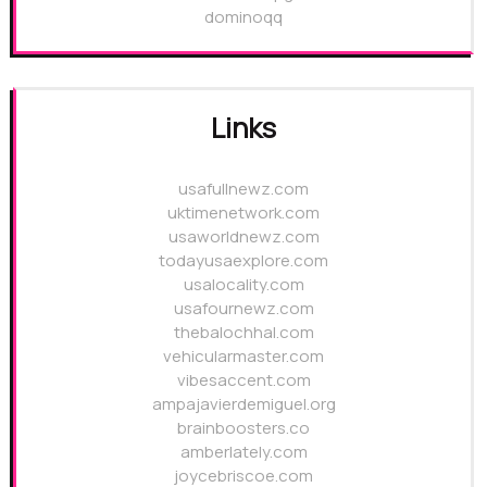
dominoqq
Links
usafullnewz.com
uktimenetwork.com
usaworldnewz.com
todayusaexplore.com
usalocality.com
usafournewz.com
thebalochhal.com
vehicularmaster.com
vibesaccent.com
ampajavierdemiguel.org
brainboosters.co
amberlately.com
joycebriscoe.com