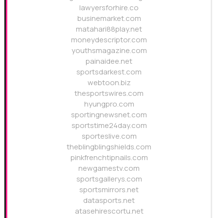
lawyersforhire.co
businemarket.com
matahari88play.net
moneydescriptor.com
youthsmagazine.com
painaidee.net
sportsdarkest.com
webtoon.biz
thesportswires.com
hyungpro.com
sportingnewsnet.com
sportstime24day.com
sporteslive.com
theblingblingshields.com
pinkfrenchtipnails.com
newgamestv.com
sportsgallerys.com
sportsmirrors.net
datasports.net
atasehirescortu.net