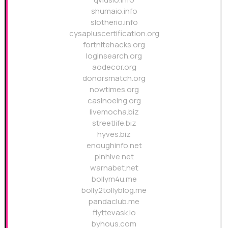
shumaio.info
slotherio.info
cysapluscertification.org
fortnitehacks.org
loginsearch.org
aodecor.org
donorsmatch.org
nowtimes.org
casinoeing.org
livemocha.biz
streetlife.biz
hyves.biz
enoughinfo.net
pinhive.net
warnabet.net
bollym4u.me
bolly2tollyblog.me
pandaclub.me
flyttevask.io
byhous.com