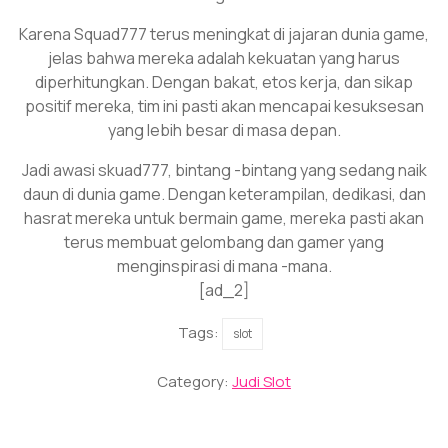
Karena Squad777 terus meningkat di jajaran dunia game,
jelas bahwa mereka adalah kekuatan yang harus
diperhitungkan. Dengan bakat, etos kerja, dan sikap
positif mereka, tim ini pasti akan mencapai kesuksesan
yang lebih besar di masa depan.
Jadi awasi skuad777, bintang -bintang yang sedang naik
daun di dunia game. Dengan keterampilan, dedikasi, dan
hasrat mereka untuk bermain game, mereka pasti akan
terus membuat gelombang dan gamer yang
menginspirasi di mana -mana.
[ad_2]
Tags:
slot
Category:
Judi Slot