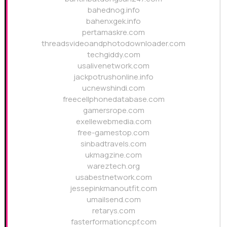
bahednog.info
bahenxgek.info
pertamaskre.com
threadsvideoandphotodownloader.com
techgiddy.com
usalivenetwork.com
jackpotrushonline.info
ucnewshindi.com
freecellphonedatabase.com
gamersrope.com
exellewebmedia.com
free-gamestop.com
sinbadtravels.com
ukmagzine.com
wareztech.org
usabestnetwork.com
jessepinkmanoutfit.com
umailsend.com
retarys.com
fasterformationcpf.com