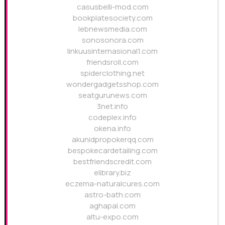
casusbelli-mod.com
bookplatesociety.com
lebnewsmedia.com
sonosonora.com
linkuusinternasional1.com
friendsroll.com
spiderclothing.net
wondergadgetsshop.com
seatgurunews.com
3net.info
codeplex.info
okena.info
akunidpropokerqq.com
bespokecardetailing.com
bestfriendscredit.com
elibrary.biz
eczema-naturalcures.com
astro-bath.com
aghapal.com
altu-expo.com