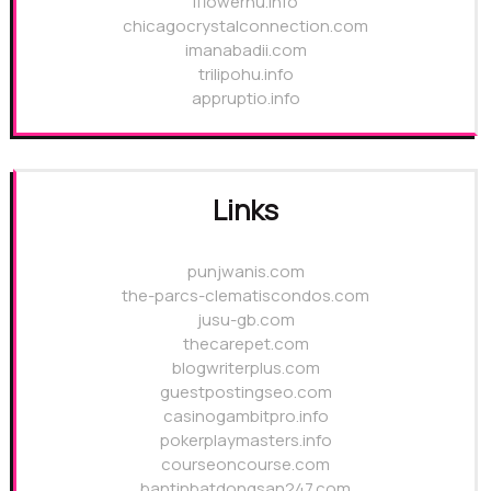
iflowerhu.info
chicagocrystalconnection.com
imanabadii.com
trilipohu.info
appruptio.info
Links
punjwanis.com
the-parcs-clematiscondos.com
jusu-gb.com
thecarepet.com
blogwriterplus.com
guestpostingseo.com
casinogambitpro.info
pokerplaymasters.info
courseoncourse.com
bantinbatdongsan247.com