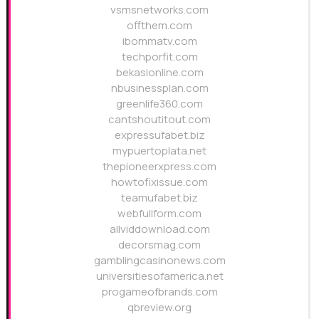
vsmsnetworks.com
offthem.com
ibommatv.com
techporfit.com
bekasionline.com
nbusinessplan.com
greenlife360.com
cantshoutitout.com
expressufabet.biz
mypuertoplata.net
thepioneerxpress.com
howtofixissue.com
teamufabet.biz
webfullform.com
allviddownload.com
decorsmag.com
gamblingcasinonews.com
universitiesofamerica.net
progameofbrands.com
qbreview.org