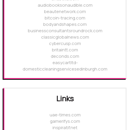
audiobooksonaudible.com
beautenetwork.com
bitcoin-tracing.com
bodyandshapes.com
businessconsultantsroundrock.com
classicglobalnews.com
cybercusp.com
britaintt.com
deconds.com
easycartltd-
domesticcleaningservicesedinburgh.com
Links
uae-times.com
gamerifys.com
inspiratif.net