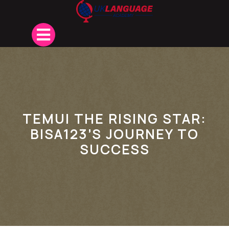
Skip
to
content
Open
Button
TEMUI THE RISING STAR:
BISA123’S JOURNEY TO
SUCCESS