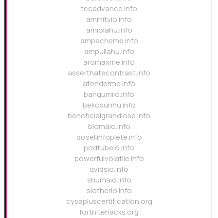
tecadvance.info
aminityio.info
amiolahu.info
ampacheme.info
ampullahu.info
aromaxme.info
asserthatecontrast.info
atenderme.info
bangumiio.info
bekosunhu.info
beneficialgrandiose.info
blomaio.info
dosellinfoplete.info
podtubeio.info
powerfulvolatile.info
qvidsio.info
shumaio.info
slotherio.info
cysapluscertification.org
fortnitehacks.org