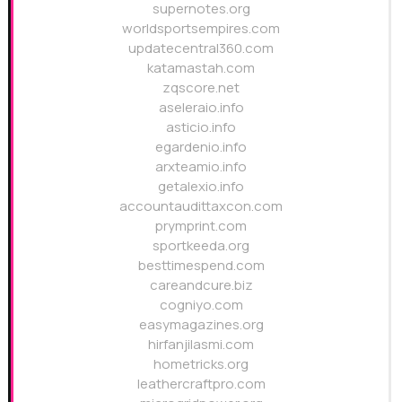
supernotes.org
worldsportsempires.com
updatecentral360.com
katamastah.com
zqscore.net
aseleraio.info
asticio.info
egardenio.info
arxteamio.info
getalexio.info
accountaudittaxcon.com
prymprint.com
sportkeeda.org
besttimespend.com
careandcure.biz
cogniyo.com
easymagazines.org
hirfanjilasmi.com
hometricks.org
leathercraftpro.com