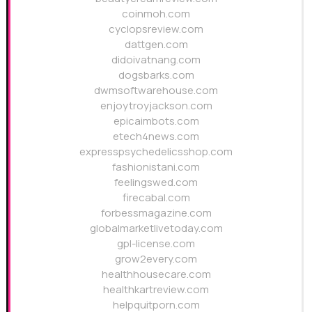
coinmoh.com
cyclopsreview.com
dattgen.com
didoivatnang.com
dogsbarks.com
dwmsoftwarehouse.com
enjoytroyjackson.com
epicaimbots.com
etech4news.com
expresspsychedelicsshop.com
fashionistani.com
feelingswed.com
firecabal.com
forbessmagazine.com
globalmarketlivetoday.com
gpl-license.com
grow2every.com
healthhousecare.com
healthkartreview.com
helpquitporn.com