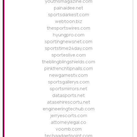
youthsmagazine.com
painaidee.net
sportsdarkest.com
webtoon.biz
thesportswires.com
hyungpro.com
sportingnewsnet.com
sportstime24day.com
sporteslive.com
theblingblingshields.com
pinkfrenchtipnails.com
newgamestv.com
sportsgallerys.com
sportsmirrors.net
datasports.net
atasehirescortu.net
engineeringtechub.com
jerryescorts.com
attorneylegal.co
voomb.com
techgadgetpoint.com