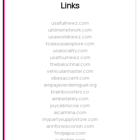
Links
usafullnewz.com
uktimenetwork.com
usaworldnewz.com
todayusaexplore.com
usalocality.com
usafournewz.com
thebalochhal.com
vehicularmaster.com
vibesaccent.com
ampajavierdemiguel.org
brainboosters.co
amberlately.com
joycebriscoe.com
aicarmina.com
mypartysupplystore.com
annforwisconsin.com
findjaipur.com
cultofjim.com