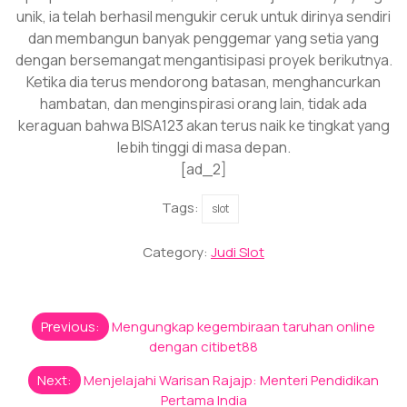
unik, ia telah berhasil mengukir ceruk untuk dirinya sendiri
dan membangun banyak penggemar yang setia yang
dengan bersemangat mengantisipasi proyek berikutnya.
Ketika dia terus mendorong batasan, menghancurkan
hambatan, dan menginspirasi orang lain, tidak ada
keraguan bahwa BISA123 akan terus naik ke tingkat yang
lebih tinggi di masa depan.
[ad_2]
Tags:
slot
Category:
Judi Slot
Post
Previous:
Mengungkap kegembiraan taruhan online
navigation
dengan citibet88
Next:
Menjelajahi Warisan Rajajp: Menteri Pendidikan
Pertama India