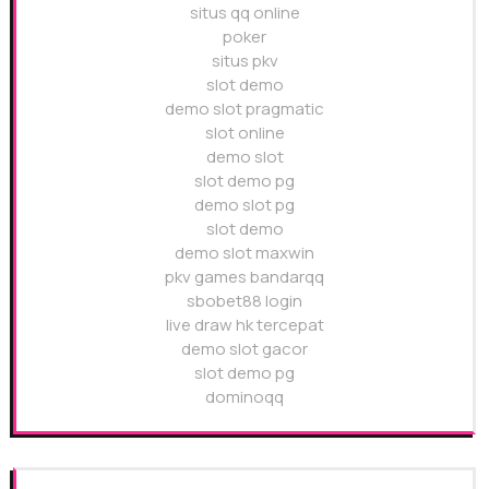
situs qq online
poker
situs pkv
slot demo
demo slot pragmatic
slot online
demo slot
slot demo pg
demo slot pg
slot demo
demo slot maxwin
pkv games bandarqq
sbobet88 login
live draw hk tercepat
demo slot gacor
slot demo pg
dominoqq