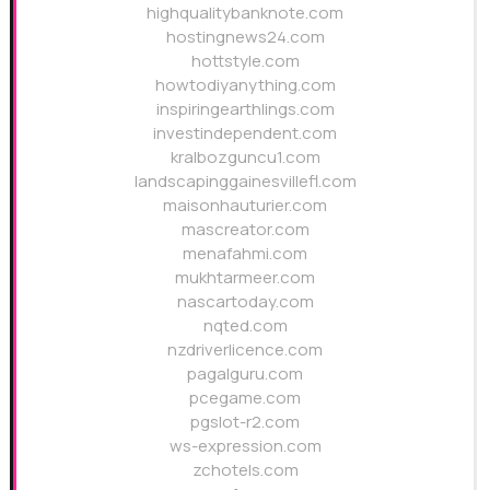
highqualitybanknote.com
hostingnews24.com
hottstyle.com
howtodiyanything.com
inspiringearthlings.com
investindependent.com
kralbozguncu1.com
landscapinggainesvillefl.com
maisonhauturier.com
mascreator.com
menafahmi.com
mukhtarmeer.com
nascartoday.com
nqted.com
nzdriverlicence.com
pagalguru.com
pcegame.com
pgslot-r2.com
ws-expression.com
zchotels.com