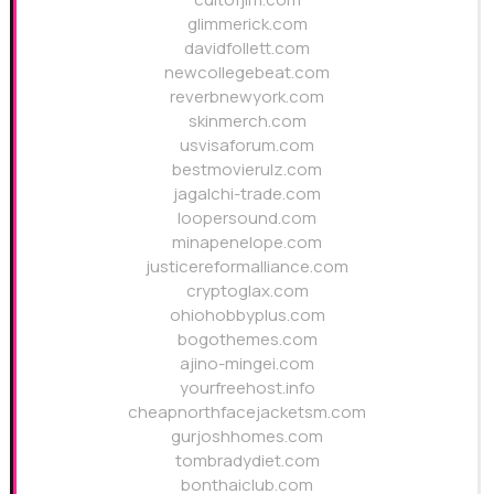
glimmerick.com
davidfollett.com
newcollegebeat.com
reverbnewyork.com
skinmerch.com
usvisaforum.com
bestmovierulz.com
jagalchi-trade.com
loopersound.com
minapenelope.com
justicereformalliance.com
cryptoglax.com
ohiohobbyplus.com
bogothemes.com
ajino-mingei.com
yourfreehost.info
cheapnorthfacejacketsm.com
gurjoshhomes.com
tombradydiet.com
bonthaiclub.com