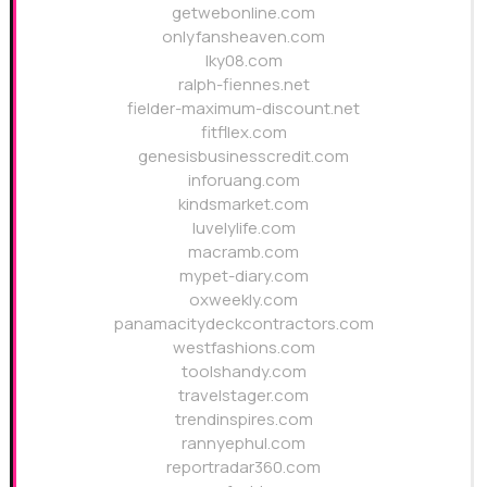
getwebonline.com
onlyfansheaven.com
lky08.com
ralph-fiennes.net
fielder-maximum-discount.net
fitfllex.com
genesisbusinesscredit.com
inforuang.com
kindsmarket.com
luvelylife.com
macramb.com
mypet-diary.com
oxweekly.com
panamacitydeckcontractors.com
westfashions.com
toolshandy.com
travelstager.com
trendinspires.com
rannyephul.com
reportradar360.com