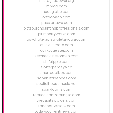
microgridpower.org
mixiqo.com
needglobe.com
ortocoach.com
passionawe.com
pittsburghpaintingprofessionals.com
plumberryworks.com
psychoterapiawioletanowak.com
quickultimate.com
quirkyquester.com
sexmedicineformen.com
shiftripple.com
slotterpercaya.co
smartcoolbox.com
sohanjitfinances.com
soulfulhousemusic.net
sparklooms.com
tacticalcontractingllc.com
thecapitalpowers.com
tobabet88slot3.com
todayscurrentnews.com