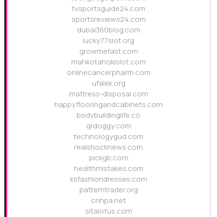
tvsportsguide24.com
sportsreviews24.com
dubai360blog.com
lucky77slot.org
growmefast.com
mahkotahokislot.com
onlinecancerpharm.com
ufalek.org
mattress-disposal.com
happyflooringandcabinets.com
bodybuildinglife.co
qrdoggy.com
technologygud.com
realshocknews.com
pickgb.com
healthmistakes.com
ksfashiondresses.com
patterntrader.org
cnhpa.net
sitalotus.com