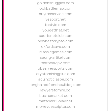
goldensnuggles.com
lookbattlemap.com
buyrdpservice.com
yesport.net
tostylo.com
yougetthat.net
sportsnetclub.com
newbestcrypto.com
oxfordsave.com
iclassicgames.com
saung-artikel.com
fasthokivip2.com
observersports.com
cryptominingplus.com
aquinoticiaspe.com
longhairedfrenchbulldog.com
lawyersforhire.co
businemarket.com
matahari88play.net
moneydescriptor.com