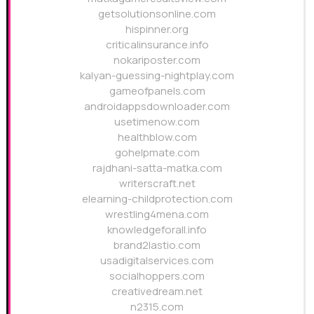
getsolutionsonline.com
hispinner.org
criticalinsurance.info
nokariposter.com
kalyan-guessing-nightplay.com
gameofpanels.com
androidappsdownloader.com
usetimenow.com
healthblow.com
gohelpmate.com
rajdhani-satta-matka.com
writerscraft.net
elearning-childprotection.com
wrestling4mena.com
knowledgeforall.info
brand2lastio.com
usadigitalservices.com
socialhoppers.com
creativedream.net
n2315.com