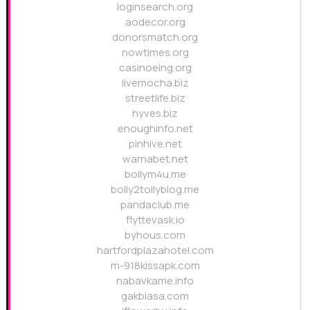
loginsearch.org
aodecor.org
donorsmatch.org
nowtimes.org
casinoeing.org
livemocha.biz
streetlife.biz
hyves.biz
enoughinfo.net
pinhive.net
warnabet.net
bollym4u.me
bolly2tollyblog.me
pandaclub.me
flyttevask.io
byhous.com
hartfordplazahotel.com
m-918kissapk.com
nabavkame.info
gakbiasa.com