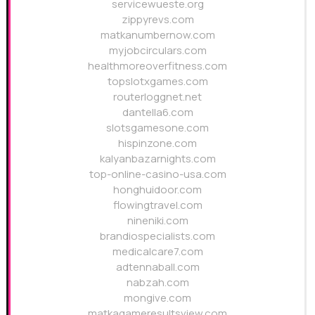
servicewueste.org
zippyrevs.com
matkanumbernow.com
myjobcirculars.com
healthmoreoverfitness.com
topslotxgames.com
routerloggnet.net
dantella6.com
slotsgamesone.com
hispinzone.com
kalyanbazarnights.com
top-online-casino-usa.com
honghuidoor.com
flowingtravel.com
nineniki.com
brandiospecialists.com
medicalcare7.com
adtennaball.com
nabzah.com
mongive.com
matkagameresultsview.com