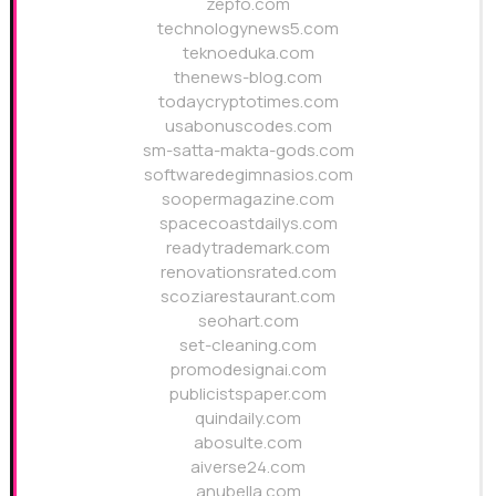
zepfo.com
technologynews5.com
teknoeduka.com
thenews-blog.com
todaycryptotimes.com
usabonuscodes.com
sm-satta-makta-gods.com
softwaredegimnasios.com
soopermagazine.com
spacecoastdailys.com
readytrademark.com
renovationsrated.com
scoziarestaurant.com
seohart.com
set-cleaning.com
promodesignai.com
publicistspaper.com
quindaily.com
abosulte.com
aiverse24.com
anubella.com