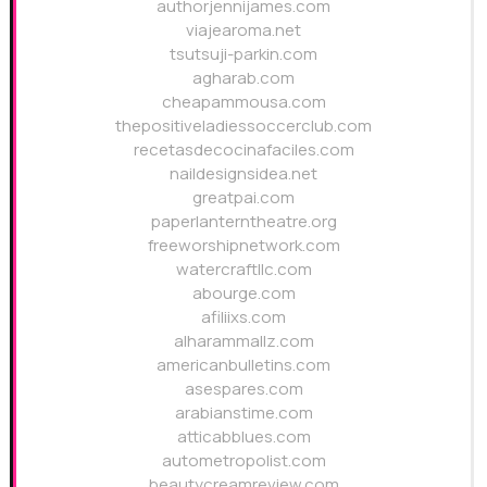
authorjennijames.com
viajearoma.net
tsutsuji-parkin.com
agharab.com
cheapammousa.com
thepositiveladiessoccerclub.com
recetasdecocinafaciles.com
naildesignsidea.net
greatpai.com
paperlanterntheatre.org
freeworshipnetwork.com
watercraftllc.com
abourge.com
afiliixs.com
alharammallz.com
americanbulletins.com
asespares.com
arabianstime.com
atticabblues.com
autometropolist.com
beautycreamreview.com