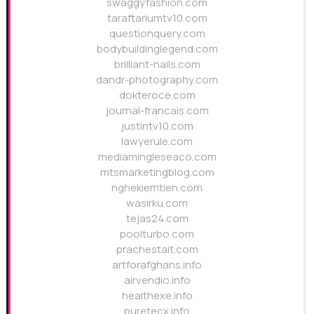
swaggyfashion.com
taraftariumtv10.com
questionquery.com
bodybuildinglegend.com
brilliant-nails.com
dandr-photography.com
dokteroce.com
journal-francais.com
justintv10.com
lawyerule.com
mediamingleseaco.com
mtsmarketingblog.com
nghekiemtien.com
wasirku.com
tejas24.com
poolturbo.com
prachestait.com
artforafghans.info
airvendio.info
healthexe.info
puretecx.info