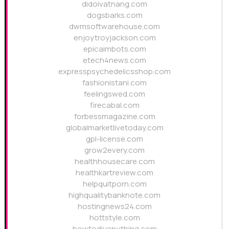
didoivatnang.com
dogsbarks.com
dwmsoftwarehouse.com
enjoytroyjackson.com
epicaimbots.com
etech4news.com
expresspsychedelicsshop.com
fashionistani.com
feelingswed.com
firecabal.com
forbessmagazine.com
globalmarketlivetoday.com
gpl-license.com
grow2every.com
healthhousecare.com
healthkartreview.com
helpquitporn.com
highqualitybanknote.com
hostingnews24.com
hottstyle.com
howtodiyanything.com