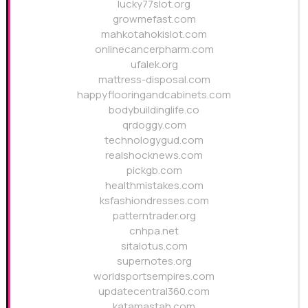
lucky77slot.org
growmefast.com
mahkotahokislot.com
onlinecancerpharm.com
ufalek.org
mattress-disposal.com
happyflooringandcabinets.com
bodybuildinglife.co
qrdoggy.com
technologygud.com
realshocknews.com
pickgb.com
healthmistakes.com
ksfashiondresses.com
patterntrader.org
cnhpa.net
sitalotus.com
supernotes.org
worldsportsempires.com
updatecentral360.com
katamastah.com