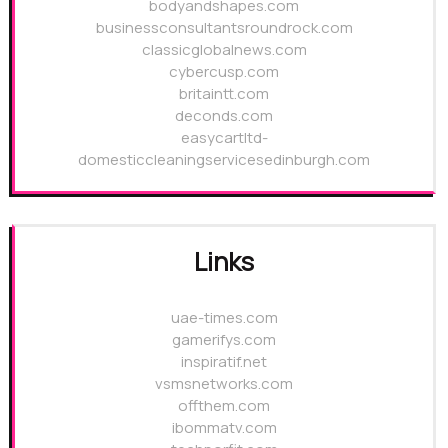
bodyandshapes.com
businessconsultantsroundrock.com
classicglobalnews.com
cybercusp.com
britaintt.com
deconds.com
easycartltd-
domesticcleaningservicesedinburgh.com
Links
uae-times.com
gamerifys.com
inspiratif.net
vsmsnetworks.com
offthem.com
ibommatv.com