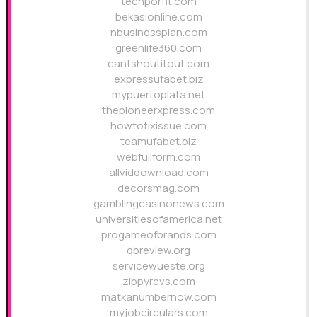
techporfit.com
bekasionline.com
nbusinessplan.com
greenlife360.com
cantshoutitout.com
expressufabet.biz
mypuertoplata.net
thepioneerxpress.com
howtofixissue.com
teamufabet.biz
webfullform.com
allviddownload.com
decorsmag.com
gamblingcasinonews.com
universitiesofamerica.net
progameofbrands.com
qbreview.org
servicewueste.org
zippyrevs.com
matkanumbernow.com
myjobcirculars.com