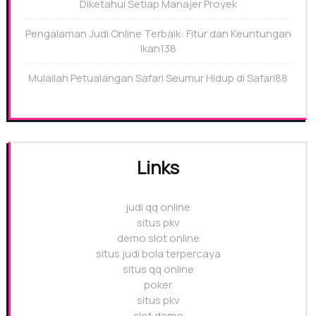
Diketahui Setiap Manajer Proyek
Pengalaman Judi Online Terbaik: Fitur dan Keuntungan
Ikan138
Mulailah Petualangan Safari Seumur Hidup di Safari88
Links
judi qq online
situs pkv
demo slot online
situs judi bola terpercaya
situs qq online
poker
situs pkv
slot demo