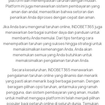
platform dan menempatkan taruhan dengan mudah.
Platform ini juga menawarkan sistem pembayaran yang
aman dan andal, memastikan bahwa setoran dan
penarikan Anda diproses dengan cepat dan aman.
Jika Anda baru mengenal taruhan online, INDOBET365 juga
menawarkan berbagai sumber daya dan panduan untuk
membantu Anda memulai. Dari tips tentang cara
menempatkan taruhan yang sukses hingga strategi untuk
memaksimalkan kemenangan Anda, Anda akan
menemukan semua yang Anda butuhkan untuk
memaksimalkan pengalaman taruhan Anda.
Secara keseluruhan, INDOBET365 menawarkan
pengalaman taruhan online yang dinamis dan menarik
yang pasti akan menarik bagi berbagai pemain. Dengan
beragam pilihan opsi taruhan, antarmuka yang ramah
pengguna, dan sistem pembayaran yang aman, mudah
untuk melihat mengapa platform ini telah menjadi pilihan
populer bagi petaruh online di seluruh dunia. Temukan