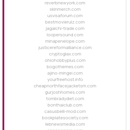
reverbnewyork.com
skinmerch.com
usvisaforum.com
bestmovierulz.com
jagalchi-trade.com
loopersound.com
minapenelope.com
justicereformalliance.com
cryptoglax.com
ohiohobbyplus.com
bogothemes.com
ajino-mingei.com
yourfreehost.info
cheapnorthfacejacketsm.com
gurjoshhomes.com
tombradydiet.com
bonthaiclub.com
casusbelli-mod.com
bookplatesociety.com
lebnewsmedia.com