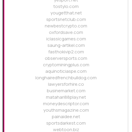
tostylo.com
yougetthat.net
sportsnetclub.com
newbestcrypto.com
oxfordsave.com
iclassicgames.com
saung-artikel.com
fasthokivip2.com
observersports.com
cryptominingplus.com
aquinoticiaspe.com
longhairedfrenchbulldog.com
lawyersforhire.co
businemarket.com
matahari88play.net
moneydescriptor.com
youthsmagazine.com
painaidee.net
sportsdarkest.com
webtoon.biz