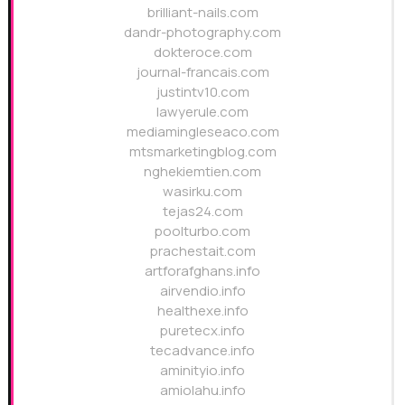
brilliant-nails.com
dandr-photography.com
dokteroce.com
journal-francais.com
justintv10.com
lawyerule.com
mediamingleseaco.com
mtsmarketingblog.com
nghekiemtien.com
wasirku.com
tejas24.com
poolturbo.com
prachestait.com
artforafghans.info
airvendio.info
healthexe.info
puretecx.info
tecadvance.info
aminityio.info
amiolahu.info