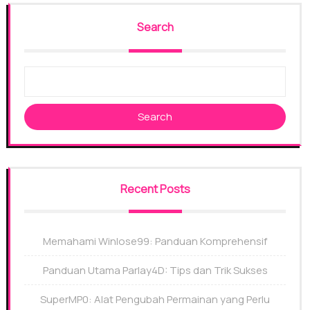
Search
Search
Recent Posts
Memahami Winlose99: Panduan Komprehensif
Panduan Utama Parlay4D: Tips dan Trik Sukses
SuperMP0: Alat Pengubah Permainan yang Perlu