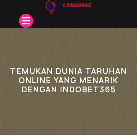
Skip
to
content
Open
Button
TEMUKAN DUNIA TARUHAN
ONLINE YANG MENARIK
DENGAN INDOBET365