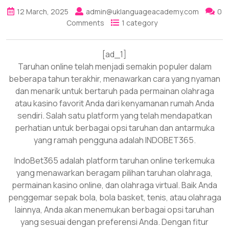
12 March, 2025
admin@uklanguageacademy.com
0
Comments
1 category
[ad_1]
Taruhan online telah menjadi semakin populer dalam
beberapa tahun terakhir, menawarkan cara yang nyaman
dan menarik untuk bertaruh pada permainan olahraga
atau kasino favorit Anda dari kenyamanan rumah Anda
sendiri. Salah satu platform yang telah mendapatkan
perhatian untuk berbagai opsi taruhan dan antarmuka
yang ramah pengguna adalah INDOBET365.
IndoBet365 adalah platform taruhan online terkemuka
yang menawarkan beragam pilihan taruhan olahraga,
permainan kasino online, dan olahraga virtual. Baik Anda
penggemar sepak bola, bola basket, tenis, atau olahraga
lainnya, Anda akan menemukan berbagai opsi taruhan
yang sesuai dengan preferensi Anda. Dengan fitur