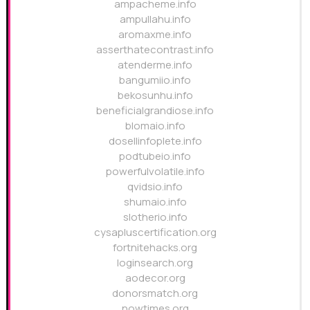
ampacheme.info
ampullahu.info
aromaxme.info
asserthatecontrast.info
atenderme.info
bangumiio.info
bekosunhu.info
beneficialgrandiose.info
blomaio.info
dosellinfoplete.info
podtubeio.info
powerfulvolatile.info
qvidsio.info
shumaio.info
slotherio.info
cysapluscertification.org
fortnitehacks.org
loginsearch.org
aodecor.org
donorsmatch.org
nowtimes.org