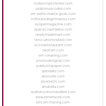
todaycryptotimes.com
usabonuscodes.com
sm-satta-makta-gods.com
softwaredegimnasios.com
soopermagazine.com
spacecoastdailys.com
readytrademark.com
renovationsrated.com
scoziarestaurant.com
seohart.com
set-cleaning.com
promodesignai.com
publicistspaper.com
quindaily.com
abosulte.com
aiverse24.com
anubella.com
audiobooksonaudible.com
beautenetwork.com
bitcoin-tracing.com