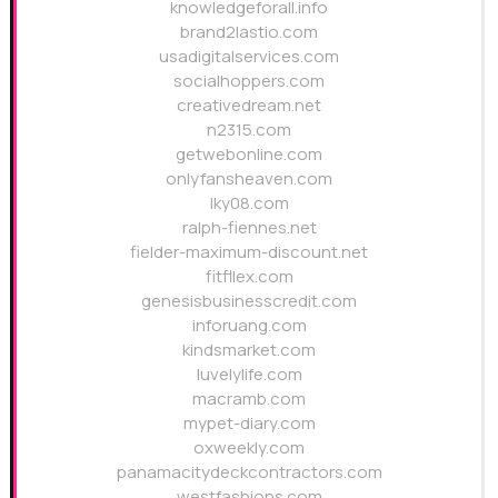
knowledgeforall.info
brand2lastio.com
usadigitalservices.com
socialhoppers.com
creativedream.net
n2315.com
getwebonline.com
onlyfansheaven.com
lky08.com
ralph-fiennes.net
fielder-maximum-discount.net
fitfllex.com
genesisbusinesscredit.com
inforuang.com
kindsmarket.com
luvelylife.com
macramb.com
mypet-diary.com
oxweekly.com
panamacitydeckcontractors.com
westfashions.com