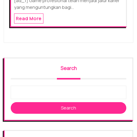
[ad_1] Game profesional telah menjadi jalur karier
yang menguntungkan bagi…
Read More
Search
Search