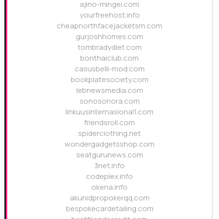
ajino-mingei.com
yourfreehost.info
cheapnorthfacejacketsm.com
gurjoshhomes.com
tombradydiet.com
bonthaiclub.com
casusbelli-mod.com
bookplatesociety.com
lebnewsmedia.com
sonosonora.com
linkuusinternasional1.com
friendsroll.com
spiderclothing.net
wondergadgetsshop.com
seatgurunews.com
3net.info
codeplex.info
okena.info
akunidpropokerqq.com
bespokecardetailing.com