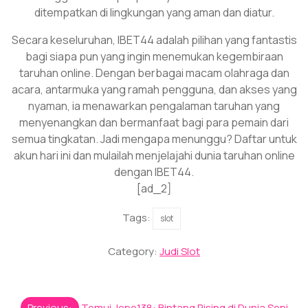
ditempatkan di lingkungan yang aman dan diatur.
Secara keseluruhan, IBET44 adalah pilihan yang fantastis
bagi siapa pun yang ingin menemukan kegembiraan
taruhan online. Dengan berbagai macam olahraga dan
acara, antarmuka yang ramah pengguna, dan akses yang
nyaman, ia menawarkan pengalaman taruhan yang
menyenangkan dan bermanfaat bagi para pemain dari
semua tingkatan. Jadi mengapa menunggu? Daftar untuk
akun hari ini dan mulailah menjelajahi dunia taruhan online
dengan IBET44.
[ad_2]
Tags:
slot
Category:
Judi Slot
Post
Previous:
Temui Jepe138: Bintang Rising di Dunia Seni