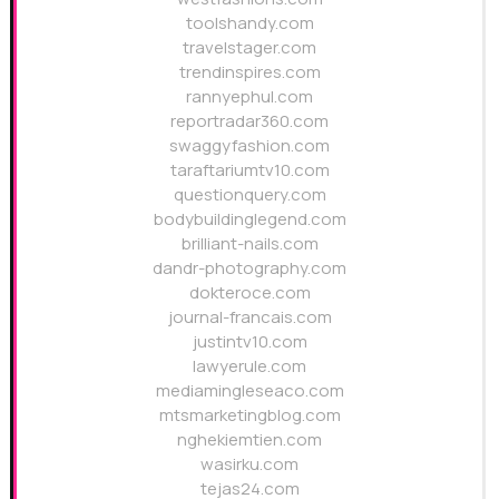
toolshandy.com
travelstager.com
trendinspires.com
rannyephul.com
reportradar360.com
swaggyfashion.com
taraftariumtv10.com
questionquery.com
bodybuildinglegend.com
brilliant-nails.com
dandr-photography.com
dokteroce.com
journal-francais.com
justintv10.com
lawyerule.com
mediamingleseaco.com
mtsmarketingblog.com
nghekiemtien.com
wasirku.com
tejas24.com