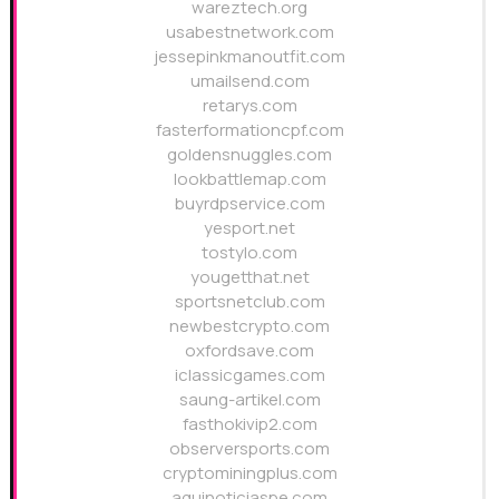
wareztech.org
usabestnetwork.com
jessepinkmanoutfit.com
umailsend.com
retarys.com
fasterformationcpf.com
goldensnuggles.com
lookbattlemap.com
buyrdpservice.com
yesport.net
tostylo.com
yougetthat.net
sportsnetclub.com
newbestcrypto.com
oxfordsave.com
iclassicgames.com
saung-artikel.com
fasthokivip2.com
observersports.com
cryptominingplus.com
aquinoticiaspe.com