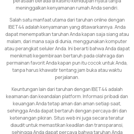
perasaan berada di kasino kehidupan nyata tanpa
meninggalkan kenyamanan rumah Anda sendiri.
Salah satu manfaat utama dari taruhan online dengan
IBET44 adalah kenyamanan yang ditawarkannya. Anda
dapat menempatkan taruhan Anda kapan saja siang atau
malam, dari mana saja di dunia, menggunakan komputer
atau perangkat seluler Anda. Ini berarti bahwa Anda dapat
menikmati kegembiraan bertaruh pada olahraga dan
permainan favorit Anda kapan pun itu cocok untuk Anda,
tanpa harus khawatir tentang jam buka atau waktu
perjalanan.
Keuntungan lain dari taruhan dengan IBET44 adalah
keamanan dan keandalan platform. Informasi pribadi dan
keuangan Anda tetap aman dan aman setiap saat,
sehingga Anda dapat bertaruh dengan percaya diri dan
ketenangan pikiran. Situs web ini juga secara teratur
diaudit untuk memastikan keadilan dan transparansi,
sehingga Anda dapat percaya bahwa taruhan Anda