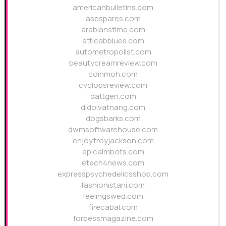
americanbulletins.com
asespares.com
arabianstime.com
atticabblues.com
autometropolist.com
beautycreamreview.com
coinmoh.com
cyclopsreview.com
dattgen.com
didoivatnang.com
dogsbarks.com
dwmsoftwarehouse.com
enjoytroyjackson.com
epicaimbots.com
etech4news.com
expresspsychedelicsshop.com
fashionistani.com
feelingswed.com
firecabal.com
forbessmagazine.com