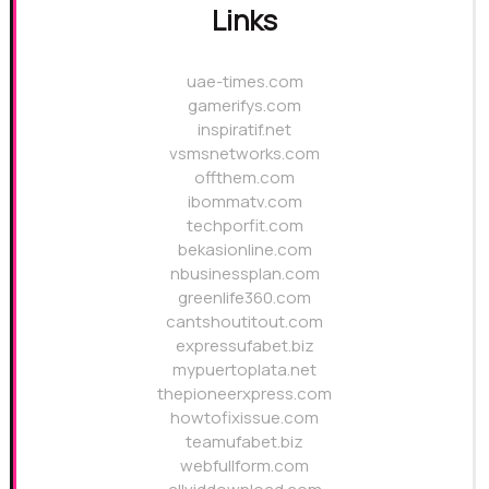
Links
uae-times.com
gamerifys.com
inspiratif.net
vsmsnetworks.com
offthem.com
ibommatv.com
techporfit.com
bekasionline.com
nbusinessplan.com
greenlife360.com
cantshoutitout.com
expressufabet.biz
mypuertoplata.net
thepioneerxpress.com
howtofixissue.com
teamufabet.biz
webfullform.com