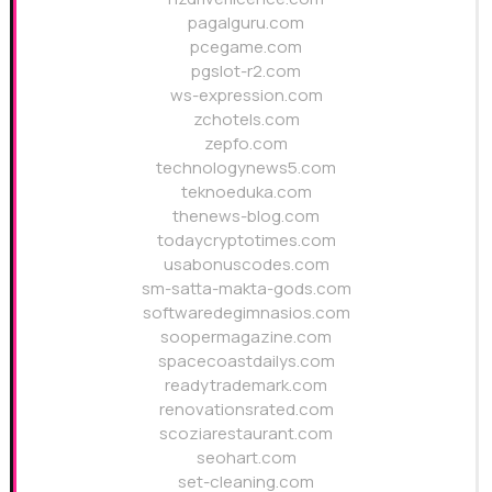
pagalguru.com
pcegame.com
pgslot-r2.com
ws-expression.com
zchotels.com
zepfo.com
technologynews5.com
teknoeduka.com
thenews-blog.com
todaycryptotimes.com
usabonuscodes.com
sm-satta-makta-gods.com
softwaredegimnasios.com
soopermagazine.com
spacecoastdailys.com
readytrademark.com
renovationsrated.com
scoziarestaurant.com
seohart.com
set-cleaning.com