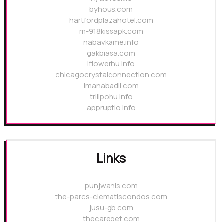
byhous.com
hartfordplazahotel.com
m-918kissapk.com
nabavkame.info
gakbiasa.com
iflowerhu.info
chicagocrystalconnection.com
imanabadii.com
trilipohu.info
appruptio.info
Links
punjwanis.com
the-parcs-clematiscondos.com
jusu-gb.com
thecarepet.com